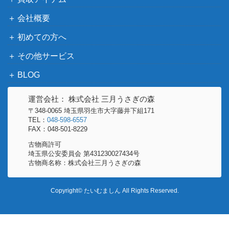
サーナイトex（SAR）【S
レット
4,500
会社概要
V4a 348/190】
（シャイニートレジャ
ーex）
初めての方へ
スカーレット＆バイオ
夜のタンカ（UR）【SV8
その他サービス
レット
3,600
137/106】
BLOG
（超電ブレイカー）
旧裏
わるいフシギバナ
6,000
運営会社： 株式会社 三月うさぎの森
（プロモ）
〒348-0065 埼玉県羽生市大字藤井下組171
スカーレット＆バイオ
TEL：
048-598-6557
FAX：048-501-8229
サンダーex (SR)【SV2a
レット
70
194/165】
（ポケモンカード
古物商許可
埼玉県公安委員会 第431230027434号
151）
古物商名称：株式会社三月うさぎの森
ソード&シールド
ヒスイゾロアークV（SR）
（ダークファンタズ
200
【S10a 083/071】
Copyright© たいむましん All Rights Reserved.
マ）
ザシアンV（SR）【S1W 0
ソード&シールド
250
65/060】
（ソード）