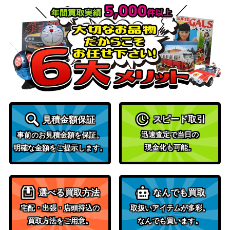
無し）
（第一弾）
スカーレット＆バイオ
ブラッキー（マスターボー
レット
8,000
ル）【SV8a 092/187】
（テラスタルフェス
ex）
スカーレット＆バイオ
ハッコウシティ（UR）
レット
800
【SV9a 092/063】
（熱風のアリーナ）
neoシリーズ
スピード取引
見積金額保証
スイクン（プレミアムファ
（プレミアムファイル
300
イル3 ）【neoP3】
迅速査定で当日の
事前のお見積金額を保証。
3）
現金化も可能。
明確な金額をご提示します。
スカーレット＆バイオ
マコモ（SR）【sv11B 16
レット
350
6/086】
（ブラックボルト）
選べる買取方法
なんでも買取
キングドラGX（HR）【S
サン&ムーン
600
宅配・出張・店頭持込の
取扱いアイテムが多彩。
M6a 061/053】
（ドラゴンストーム）
買取方法をご用意。
なんでも買います。
ソード＆シールド