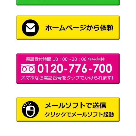
（PROMO（プロモ）/
2,000
Y-P】
その他）
スカーレット＆バイオ
基本超エネルギー（UR）
レット
400
【SV2a 209/165】
（ポケモンカード
151）
ハイパーボール（UR）
ソード&シールド
4,200
【S9 126/100】
（スターバース）
レシラムGX（HR）【SM6
サン&ムーン
3,600
a 060/053】
（ドラゴンストーム）
スカーレット＆バイオ
エースバーンex（SR）
レット
300
【SV7 116/102】
（ステラミラクル）
ファイヤー＆サンダー＆フ
サン＆ムーン
30,000
リーザーGX（SR/SA）【S
（スカイレジェンド）
M10b 060/054】
スカーレット＆バイオ
リキキリンex （SR）【SV