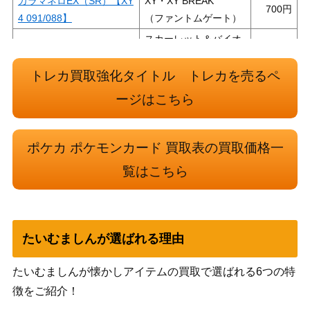
カラマネロEX（SR）【XY
XY・XY BREAK
700
4 091/088】
（ファントムゲート）
スカーレット＆バイオ
シュウメイ（SR）【SV8a
レット
150
192/187】
（テラスタルフェス
トレカ買取強化タイトル トレカを売るペ
ex）
ージはこちら
旧裏
25,000
ゲンガー LV.40
（プロモ）
ポケカ ポケモンカード 買取表の買取価格一
スカーレット＆バイオ
タロ（SAR）【SV7 131/1
レット
2,500
覧はこちら
02】
（ステラミラクル）
クレセリアEX（SR）【B
BW
2,000
W6 060/059】
（フリーズボルト）
たいむましんが選ばれる理由
ソード&シールド
スピアーV（SR）【S10P
（スペースジャグラ
200
068/067】
たいむましんが懐かしアイテムの買取で選ばれる6つの特
ー）
徴をご紹介！
カメックス（初版：マーク
旧裏面
30,000