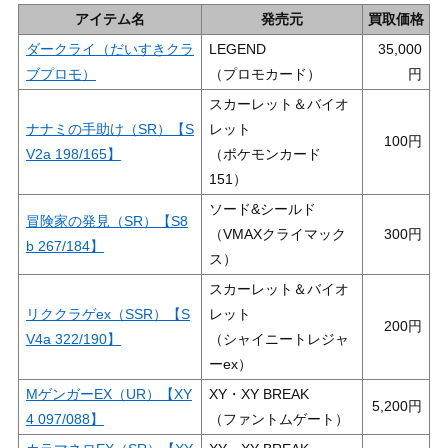
アイテム名
発売元
買取価格
ダークライ（だいすきクラ
LEGEND
35,000
ブプロモ）
（プロモカード）
スカーレット＆バイオ
ナナミの手助け（SR）【S
レット
100
V2a 198/165】
（ポケモンカード
151）
ソード&シールド
冒険家の発見（SR）【S8
（VMAXクライマック
300
b 267/184】
ス）
スカーレット＆バイオ
リククラゲex（SSR）【S
レット
200
V4a 322/190】
（シャイニートレジャ
ーex）
MゲンガーEX（UR）【XY
XY・XY BREAK
5,200
4 097/088】
（ファントムゲート）