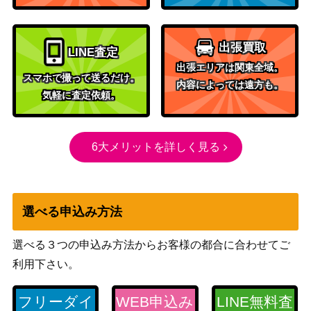
いちげきウーラオスVMAX
（VMAXクライマック
250
（UR）【S8b 282/184】
ス）
出張買取
ヨコハマのピカチュウ（プ
サン&ムーン
12,000
LINE査定
ロモ）【282/SM-P】
（プロモ）
出張エリアは関東全域。
スマホで撮って送るだけ。
内容によっては遠方も。
サン&ムーン
マリィのプライド（SR）
17,000
気軽に査定依頼。
（スタートデッキ
【Sl 419/414】
100）
カツラの一発勝負（SR）
サン&ムーン
6大メリットを詳しく見る
2,100
【SM6a 058/053】
（ドラゴンストーム）
ゼルネアスEX（SR）【XY
XY・XY BREAK
1,100
1 063/060】
（コレクションX）
選べる申込み方法
スカーレット＆バイオ
コレクレー（PROMO）
レット
1,100
選べる３つの申込み方法からお客様の都合に合わせてご
【099/SV-P】
（PROMO（プロモ）/
利用下さい。
その他）
アスナ（SR)【s6H 080/07
ソード＆シールド
フリーダイ
WEB申込み
LINE無料査
1,600
0】
（白銀のランス）