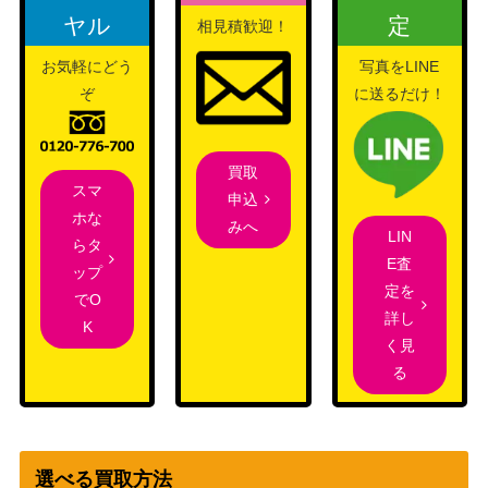
ヤル
定
相見積歓迎！
ワタシラガV（SR）【s2 0
ソード&シールド
150
97/096】
（反逆クラッシュ）
お気軽にどう
写真をLINE
スカーレット＆バイオ
ぞ
に送るだけ！
力の砂時計（UR）【SV6a
レット
150
094/064】
（ナイトワンダラー）
買取
スカーレット＆バイオ
ブラックキュレムex（S
スマ
申込
レット
400
R）【SV7a 077/064】
ホな
みへ
（楽園ドラゴーナ）
LIN
らタ
ギャロップ（PROMO）
eシリーズ
E査
ップ
300
【011/P】
（PROMO）
定を
でO
詳し
モクロー＆アローラナッシ
K
サン＆ムーン
く見
ーGX（SR/SA）【SM10b
2,400
（スカイレジェンド）
る
056/054】
ムキムキダンベル（UR）
サン&ムーン
600
【SM3H 063/051】
（闘う虹を見たか）
カウンターキャッチャー
スカーレット＆バイオ
選べる買取方法