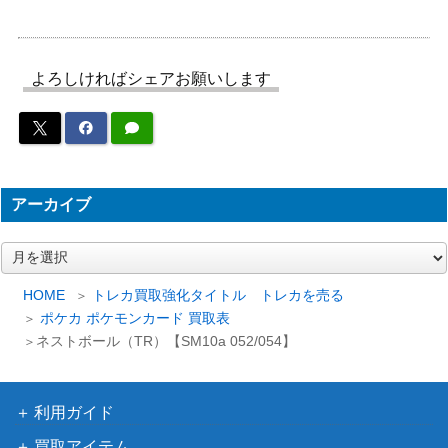
レット
150
5M 088/071】
（サイバージャッジ）
スカーレット＆バイオ
グレイシア（PROMO）
よろしければシェアお願いします
レット
800
【069/SV-P】
（PROMO）
スカーレット＆バイオ
テツノイワオex （SR）
レット
150
【SV5M 087/071】
（サイバージャッジ）
アーカイブ
ルザミーネ（SR）【SM4+
サン＆ムーン
50,000
120/114】
（GXバトルブースト）
ア
ー
スカーレット＆バイオ
カ
チルタリスex（SR）【SV
HOME
トレカ買取強化タイトル トレカを売る
レット
100
イ
4M 083/066】
ポケカ ポケモンカード 買取表
（未来の一閃）
ブ
ネストボール（TR）【SM10a 052/054】
スカーレット＆バイオ
イーブイ（PROMO）【06
レット
800
2/SV-P】
（PROMO）
利用ガイド
スカーレット＆バイオ
買取アイテム