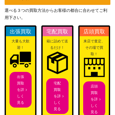
（UR）【SV4M 094/06
レット
1,500
6】
（未来の一閃）
選べる３つの買取方法からお客様の都合に合わせてご利
ひかるミュウ【SM3+ 041/
サン＆ムーン
用下さい。
4,200
072】
（ひかる伝説）
出張買取
宅配買取
店頭買取
エネルギー回収（UR）
XY・XY BREAK
3,000
【XY7 096/081】
（バンデットリング）
大量も大歓
箱に詰めて送
来店で査定、
スカーレット＆バイオ
迎！
るだけ！
その場で買
大地の器（UR）【SV6a 0
レット
1,100
取！
93/064】
（ナイトワンダラー）
ミュウツーLV53(マークな
旧裏面
20,000
し)
（第一弾）
出張
スカーレット＆バイオ
宅配
買取
Ｎのゾロアークex（SA
レット
店頭
2,400
買取
を詳
R）【SV9 127/100】
（バトルパートナー
買取
を詳
しく
ズ）
を詳
しく
見る
しく
スカーレット＆バイオ
見る
ヒビキのホウオウex（SA
見る
レット
8,500