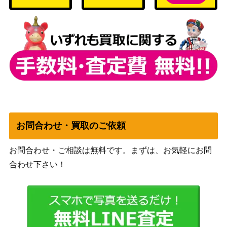
R）【SV9a 086/063】
（熱風のアリーナ）
ピカチュウ（見返り美人/P
ソード&シールド
27,000
ROMO）【227/S-P】
（PROMO）
eシリーズ
水の都のラティアス
6,000
（劇場限定VSパック）
スカーレット＆バイオ
タケルライコex（SAR）
レット
1,800
【SV5K 095/071】
（ワイルドフォース）
ダブル無色エネルギー（U
サン&ムーン
お問合わせ・買取のご依頼
9,500
R）【SM1+ 067/051】
（サン&ムーン）
ソード&シールド
お問合わせ・ご相談は無料です。まずは、お気軽にお問
アーケオス（PROMO）
（パラダイムトリガ
150
合わせ下さい！
【327/S-P】
ー）
アンノーンV（PROMO）
ソード&シールド
350
【320/S-P】
（PROMO）
XY・XY BREAK
アブソル（PROMO）【X