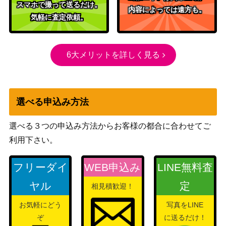
ライム（SR）【SV3 132/
スマホで撮って送るだけ。
レット
50
内容によっては遠方も。
108】
気軽に査定依頼。
（黒炎の支配者）
シェイミEX（SR）【BW3
BW
1,600
053/052】
（サイコドライブ）
6大メリットを詳しく見る
ピカチュウ（プロモ）【3
サン&ムーン
7,800
69/SM-P】
（プロモ）
ソード＆シールド
ムゲンダイナVMAX（U
選べる申込み方法
（シャイニースター
400
R）【s4a 328/190】
V）
選べる３つの申込み方法からお客様の都合に合わせてご
BWシリーズ
カミツレ（U）【SC 020/0
利用下さい。
（シャイニーコレクシ
400
20】
ョン）
フリーダイ
WEB申込み
LINE無料査
アルセウス＆ディアルガ＆
サン&ムーン
パルキア（HR）【SM12 1
（オルタージェネシ
2,400
ヤル
定
相見積歓迎！
12/095】
ス）
お気軽にどう
写真をLINE
ガラルギャロップV（SR)
ソード＆シールド
ぞ
に送るだけ！
1,250
【s6H 075/070】
（白銀のランス）