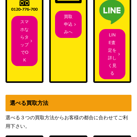
リザードン＆テールナーG
サン&ムーン
X（HR）【s11a 075/06
3,200
買取
（リミックスバウト）
スマ
4】
申込
ホな
みへ
うねりの扇（UR) 【s5a 0
ソード＆シールド
LIN
200
らタ
94/070】
（双璧のファイター）
E査
ップ
ミュウツーEX（UR/青い衝
XY・XY BREAK
定を
でO
5,600
撃）【XY8 065/059】
（青い衝撃）
詳し
K
く見
XY・XY BREAK
パルキア （R）【CP2 00
る
（伝説キラコレクショ
1,800
5/027】
ン）
スカーレット＆バイオ
ナンジャモ（SR）【SV2D
レット
4,000
選べる買取方法
091/071】
（[SV2D]クレイバース
ト）
選べる３つの買取方法からお客様の都合に合わせてご利
スカーレット＆バイオ
用下さい。
デスカーンex（SR）【SV
レット
100
4K 082/066】