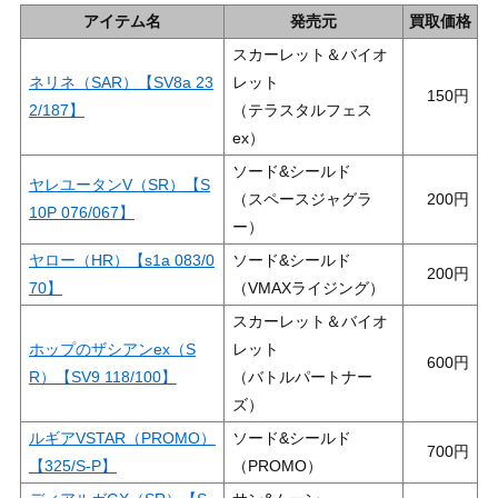
アイテム名
発売元
買取価格
スカーレット＆バイオ
ネリネ（SAR）【SV8a 23
レット
150
2/187】
（テラスタルフェス
ex）
ソード&シールド
ヤレユータンV（SR）【S
（スペースジャグラ
200
10P 076/067】
ー）
ヤロー（HR）【s1a 083/0
ソード&シールド
200
70】
（VMAXライジング）
スカーレット＆バイオ
ホップのザシアンex（S
レット
600
R）【SV9 118/100】
（バトルパートナー
ズ）
ルギアVSTAR（PROMO）
ソード&シールド
700
【325/S-P】
（PROMO）