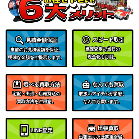
カプ・テテフGX（HR）
サン&ムーン
4,000
【SM2L 057/050 】
（アローラの月光）
スカーレット＆バイオ
ベルのまごころ（SAR）
レット
2,300
【SV5M 097/071】
（サイバージャッジ）
スピード取引
見積金額保証
サーナイトGX（HR）【S
サン&ムーン
5,500
迅速査定で当日の
事前のお見積金額を保証。
M3N 061/051】
（光を食らう闇）
現金化も可能。
明確な金額をご提示します。
フシギソウLV.23 （プロ
旧裏
50
モ）
（プロモ）
スカーレット＆バイオ
ジャローダex（SAR）【s
選べる買取方法
なんでも買取
レット
3,000
v11B 167/086】
宅配・出張・店頭持込の
取扱いアイテムが多彩。
（ブラックボルト）
買取方法をご用意。
なんでも買います。
ADVシリーズ
（クイック・コンスト
ミロカロスex
700
ラクション・パック タ
イプユニット:水）
出張買取
LINE査定
スカーレット＆バイオ
出張エリアは関東全域。