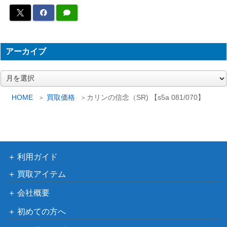
レット
150
【SV5K 085/071】
（ワイルドフォース）
ワルビアル（UR）【BW5
BW
4,900
055/050】
（リューノブレード）
アーカイブ
ギャラドスVMAX（HR)
ソード＆シールド
400
【s7R 081/067】
（蒼天ストリーム）
ア
ー
XY・XY BREAK
アルセウス（R）【CP2 0
カ
HOME
買取価格
カリンの信念（SR) 【s5a 081/070】
（伝説キラコレクショ
1,900
24/027】
イ
ン）
ブ
メタルゴーグル（UR）
サン&ムーン
200
【SM8a 065/052】
（ダークオーダー）
neoシリーズ
利用ガイド
アンノーンN（プレミアム
（プレミアムファイル
100
ファイル2 ）【neoP2】
買取アイテム
2）
会社概要
eシリーズ
水の都のラティアス
6,000
（劇場限定VSパック）
初めての方へ
カリンの信念（SR) 【s5a
ソード＆シールド