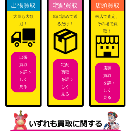
（古代の咆哮）
出張買取
宅配買取
店頭買取
スカーレット＆バイオ
ボタン（SAR）【SV1S 10
大量も大歓
箱に詰めて送
来店で査定、
レット
700
5/078】
迎！
るだけ！
その場で買
（スカーレットex）
取！
ソード&シールド
バサギリV（SR）【S10P
（スペースジャグラ
200
073/067】
ー）
スカーレット＆バイオ
出張
ネリネ（SR）【SV8a 19
レット
宅配
買取
100
店頭
4/187】
（テラスタルフェス
買取
を詳
買取
ex）
を詳
しく
を詳
しく
見る
スカーレット＆バイオ
しく
見る
ネモ（SAR）【SV4a 351/
レット
見る
300
190】
（シャイニートレジャ
ーex）
レッドの挑戦 SR【SM10
サン＆ムーン
2,400
107/095】
（ダブルブレイズ）