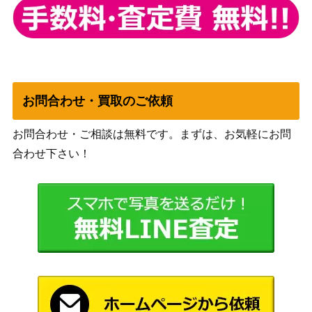
ニドキング LV.48（拡張パ
旧裏面
5,000
ック第1弾）
（第一弾）
キュレムEX（SR）【XY7
XY・XY BREAK
1,500
084/081】
（バンデットリング）
メリープ（AR）【s12a 20
ソード&シールド
400
お問合わせ・買取のご依頼
9/172】
（VSTARユニバース）
スカーレット＆バイオ
ジェットエネルギー（U
お問合わせ・ご相談は無料です。まずは、お気軽にお問
レット
1,900
R）【SV7a 094/064】
合わせ下さい！
（楽園ドラゴーナ）
カスミのやる気（SR）
XY・XY BREAK
40,000
【CP6 099/087】
（20th Anniversary）
サン＆ムーン
シロナ SR【SM8b 153/15
12,500
（GXウルトラシャイニ
0】
ー）
バオッキーVSTAR（SA
ソード&シールド
300
R）【S12a 214/172】
（VSTARユニバース）
スカーレット＆バイオ