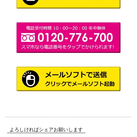
ガブリアスex (SAR)【sv3
レット
1,300
a 085/062】
（レイジングサーフ）
スカーレット＆バイオ
ポピー（SAR）【SV3 13
レット
300
8/108】
（黒炎の支配者）
ソード&シールド
野盗三姉妹（HR）【S10a
（ダークファンタズ
300
096/071】
マ）
リーリエ（SR）【SM4+ 1
サン＆ムーン
400,000
19/114】
（GXバトルブースト）
セレビィ＆フシギバナGX
サン&ムーン
500
（SR）【SM9 096/095】
（タッグボルト）
スカーレット＆バイオ
ウネルミナモex（SR）
レット
150
【SV5K 086/071】
（ワイルドフォース）
よろしければシェアお願いします
スカーレット＆バイオ
ウガツホムラex（SR）