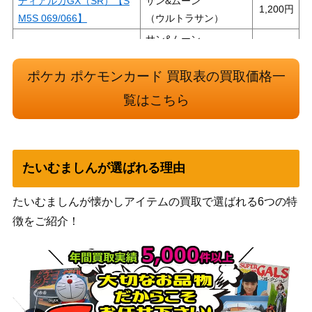
ディアルガGX（SR）【S
サン&ムーン
1,200
M5S 069/066】
（ウルトラサン）
サン&ムーン
ニンフィアGX（SR）【S
12,000
（強化拡張パック サン
M1+ 057/051】
&ムーン）
ポケカ ポケモンカード 買取表の買取価格一
スカーレット＆バイオ
覧はこちら
ふしぎなアメ（UR）【SV
レット
1,600
1V 107/078】
（バイオレットex）
サン＆ムーン
マーマネ（SR）【SM2+ 0
たいむましんが選ばれる理由
（新たなる試練の向こ
3,600
57/049】
う）
たいむましんが懐かしアイテムの買取で選ばれる6つの特
ソード&シールド
カイ（R）【S10P 064/06
徴をご紹介！
（スペースジャグラ
10
7】
ー）
サン&ムーン
メタルコアバリア（UR）
（フルメタルウォー
200
【SM9b 068/054】
ル）