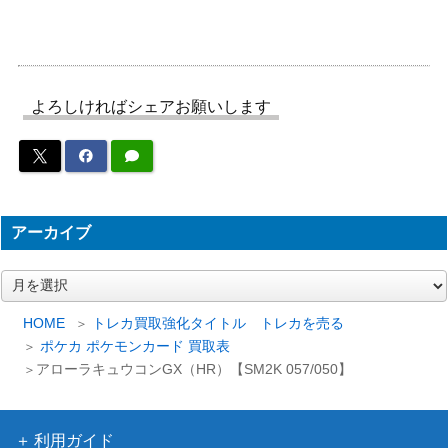
（シャイニーコレクシ
1,900
7/020】
ョン）
カウンターエネルギー（U
サン&ムーン
2,000
R）【SM4A 061/050】
（超次元の暴獣）
よろしければシェアお願いします
ライコウEX（SR）【BW4
BW
2,900
071/069】
（ダークラッシュ）
ソード&シールド
ルギアV（SR/SA）【S12
33,000
（パラダイムトリガ
110/098】
ー）
アーカイブ
ソード&シールド
ススキ（HR）【S10a 09
（ダークファンタズ
250
ア
4/071】
マ）
ー
カ
HOME
トレカ買取強化タイトル トレカを売る
スカーレット＆バイオ
イ
テツノイワオex （UR）
ポケカ ポケモンカード 買取表
レット
200
ブ
【SV5M 100/071】
アローラキュウコンGX（HR）【SM2K 057/050】
（サイバージャッジ）
ソード&シールド
ウォロ（SR）【S10a 084/
（ダークファンタズ
250
利用ガイド
071】