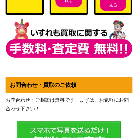
見る
O）【290/SM-P】
（PROMO）
見る
ソード&シールド
レジドラゴV（SR）【S12
（パラダイムトリガ
250
107/098】
ー）
マグマの滝壺（UR）【S9
ソード&シールド
500
127/100】
（スターバース）
スカーレット＆バイオ
アンズの秘技（SAR）【S
レット
300
V8a 228/187】
（テラスタルフェス
ex）
お問合わせ・買取のご依頼
ジガルデGX（HR）【SM6
サン&ムーン
600
104/094】
（禁断の光）
お問合わせ・ご相談は無料です。まずは、お気軽にお問
ルカリオVSTAR（SAR）
ソード&シールド
250
合わせ下さい！
【S12a 226/172】
（VSTARユニバース）
スカーレット＆バイオ
ガチグマアカツキex2（SA
レット
250
R）【SV8a 225/187】
（テラスタルフェス