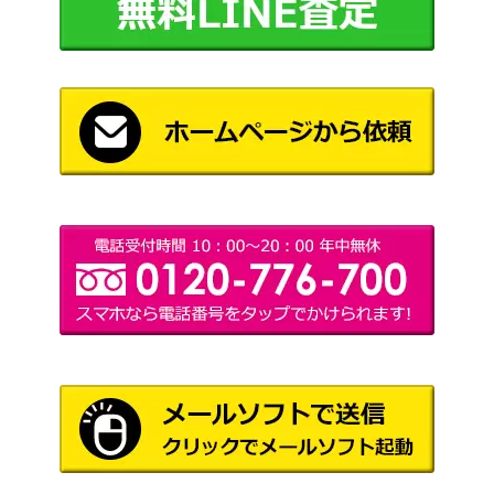
ex）
ピカチュウ（PROMO）
ソード&シールド
8,000
【001/S-P】
（プロモカード）
スカーレット＆バイオ
ジェットエネルギー（U
レット
1,900
R）【SV7a 094/064】
（楽園ドラゴーナ）
ソード&シールド
ポッドとデントとコーン
（フュージョンアー
150
（SR）【S8 115/100】
ツ）
ソード＆シールド
サンダースVMAX【sp4 00
（イーブイヒーロー
1,500
3/004】
ズ）
XY・XY BREAK
ニンフィア EX（RR）【C
10,000
（ポケキュンコレクシ
P3 025/032】
ョン）
BWシリーズ
ピカチュウ（U）【SC 00