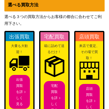
シロナ（エクストラバトル
ソード&シールド
選べる買取方法
の日）【PROMO 155/S-
（エクストラバトルの
1,800
P】
日）
選べる３つの買取方法からお客様の都合に合わせてご利
ラプラスGX（HR）【SM1
サン&ムーン
用下さい。
4,500
S 067/060】
（コレクションサン）
アルセウス＆ディアルガ＆
サン&ムーン
出張買取
宅配買取
店頭買取
パルキア（HR）【SM12 1
（オルタージェネシ
2,400
大量も大歓
箱に詰めて送
来店で査定、
12/095】
ス）
迎！
るだけ！
その場で買
サン&ムーン
ルミタン（SR）【SM8b 1
取！
（GXウルトラシャイニ
1,900
57/150】
ー）
ドラバルトVMAX（HR）
ソード&シールド
300
【s2 108/096】
（反逆クラッシュ）
出張
宅配
買取
カウンターキャッチャー
店頭
サン&ムーン
買取
を詳
（UR）【SM4S 060/05
6,000
買取
（覚醒の勇者）
を詳
しく
0】
を詳
しく
見る
ムンク モクロー（PROM
ソード&シールド
18,000
しく