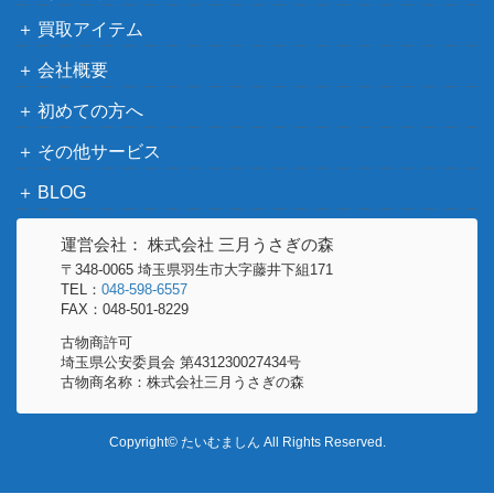
マ）
買取アイテム
ソード＆シールド
ピカチュウVMAX（UR）
会社概要
（VMAXクライマック
2,400
【S8b 279/184】
ス）
初めての方へ
スリーパー（キラ）【042/
eシリーズ
3,000
その他サービス
092】
（地図にない町）
BLOG
ソード&シールド
シェイミ（PROMO）【32
（パラダイムトリガ
100
6/S-P】
運営会社： 株式会社 三月うさぎの森
ー）
〒348-0065 埼玉県羽生市大字藤井下組171
BW
11,000
TEL：
048-598-6557
レシラム（EBB 094/093）
（EXバトルブースト）
FAX：048-501-8229
ゲーチス（SR）【BW8 05
BW
12,200
古物商許可
埼玉県公安委員会 第431230027434号
5/051】
（ラセンフォース）
古物商名称：株式会社三月うさぎの森
スカーレット＆バイオ
サーナイトex（SR）【SV
レット
150
1S 092/078】
Copyright© たいむましん All Rights Reserved.
（スカーレットex）
スイクン＆エンテイLEGE