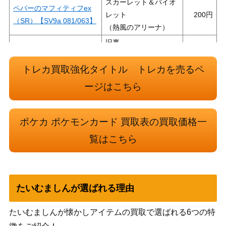
スカーレット＆バイオ
ペパーのマフィティフex
レット
200
（SR）【SV9a 081/063】
（熱風のアリーナ）
旧裏
ミュウツーLV.67（プロ
（拡張シート 第3弾(緑
1,000
モ）
版) ）
トレカ買取強化タイトル トレカを売るペ
スカーレット＆バイオ
ージはこちら
サザンドラex（SR）【sv1
レット
200
1W 163/086】
（ホワイトフレア）
ポケカ ポケモンカード 買取表の買取価格一
ペパーのマフィティフex
スカーレット＆バイオ
（SAR）【SV9a 088/06
レット
1,000
覧はこちら
3】
（熱風のアリーナ）
スカーレット＆バイオ
パルデア ドオーex（SS
レット
200
たいむましんが選ばれる理由
R）【SV4a 332/190】
（シャイニートレジャ
ーex）
たいむましんが懐かしアイテムの買取で選ばれる6つの特
スカーレット＆バイオ
チリ (SR)【sv3a 083/06