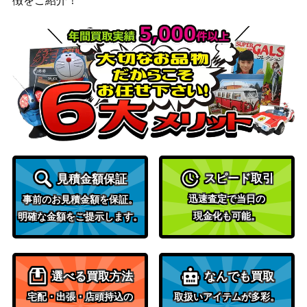
徴をご紹介！
レット
600
2】
（レイジングサーフ）
スカーレット＆バイオ
カミツオロチex（SR）
レット
150
【SV7 115/102】
（ステラミラクル）
スカーレット＆バイオ
パオジアンex（UR）【SV
レット
400
2P 097/071】
（[SV2P]スノーハザー
ド）
スカーレット＆バイオ
レジロックex（SR）【SV
スピード取引
見積金額保証
レット
50
10 115/098】
迅速査定で当日の
事前のお見積金額を保証。
（ロケット団の栄光）
現金化も可能。
明確な金額をご提示します。
ふしぎなアメ（UR）【BW
BW
7,400
9 086/076】
（メガロキャノン）
スカーレット＆バイオ
選べる買取方法
なんでも買取
プクリンex（SR）【SV2a
レット
50
189/165】
（ポケモンカード
宅配・出張・店頭持込の
取扱いアイテムが多彩。