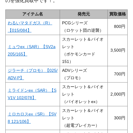
のを強化買取中です！。
アイテム名
発売元
買取価格
わるいマタドガス（R）
PCGシリーズ
800
【015/084】
（ロケット団の逆襲）
スカーレット＆バイオ
ミュウex（SAR）【SV2a
レット
3,500
205/165】
（ポケモンカード
151）
ジラーチ（プロモ）【025/
ADVシリーズ
700
ADV-P】
（プロモ）
スカーレット＆バイオ
ミライドンex（SAR）【S
レット
2,000
V1V 102/078】
（バイオレットex）
スカーレット＆バイオ
ミロカロスex（SR）【SV
レット
300
8 121/106】
（超電ブレイカー）