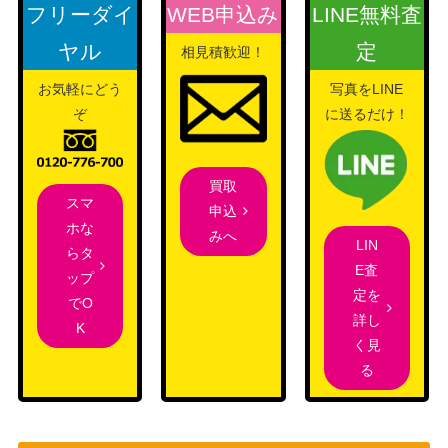
フリーダイ
WEB申込み
LINE無料査
シャンデラVMAX（HR）
（フュージョンアー
200
【S8 116/100】
ヤル
定
ツ）
相見積歓迎！
ソード＆シールド
お気軽にどう
写真をLINE
ミュウVMAX (UR) 【S8b
（VMAXクライマック
1,800
ぞ
に送るだけ！
280/184】
ス）
スカーレット＆バイオ
グルーシャ（SAR）【SV2
レット
買取
1,500
スマ
P 095/071】
（[SV2P]スノーハザー
申込
ホな
ド）
みへ
LIN
らタ
ポケモンセンターのお姉さ
E査
ソード&シールド
10,000
ップ
ん（SR）【PROMO 069/
定を
（ムゲンゾーン）
でO
S-P】
詳し
K
ベリーラ（HR）【S10D 0
ソード&シールド
く見
200
85/067】
（タイムゲイザー）
る
レックウザGX（HR）【S
サン&ムーン
9,000
M7 109/096】
（裂空のカリスマ）