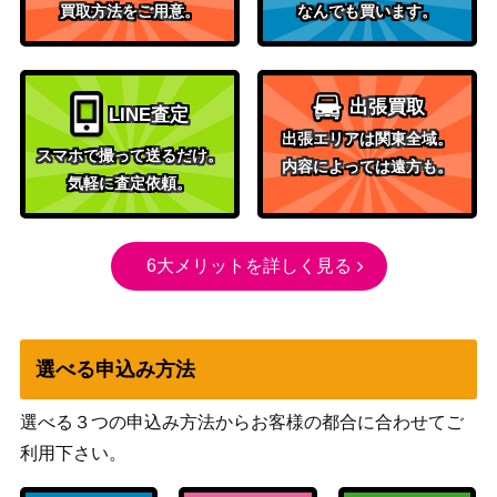
151）
買取方法をご用意。
なんでも買います。
ローズ（SR）【S3 110/10
ソード&シールド
250
0】
（ムゲンゾーン）
バオッキーVSTAR（SA
ソード&シールド
出張買取
LINE査定
300
R）【S12a 214/172】
（VSTARユニバース）
出張エリアは関東全域。
スマホで撮って送るだけ。
ゴリランダーV（SR）【s
ソード&シールド
内容によっては遠方も。
150
気軽に査定依頼。
1a 071/070】
（VMAXライジング）
旧裏
ナツメのゲンガー LV.39
（ジム拡張第2弾「闇
2,300
6大メリットを詳しく見る
からの挑戦」）
タケシのガッツ（SR）【S
サン&ムーン
1,300
M9 108/095】
（タッグボルト）
選べる申込み方法
ルザミーネ（SR）【SM4
サン&ムーン
60,000
A 055/050】
（超次元の暴獣）
選べる３つの申込み方法からお客様の都合に合わせてご
ボルケニオンEX（SR）
XY・XY BREAK
1,100
利用下さい。
【XY11 055/054】
（爆熱の闘士）
ソード＆シールド