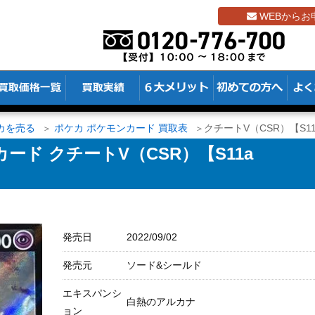
WEBからお
カを売る
ポケカ ポケモンカード 買取表
クチートV（CSR）【S11a
ド クチートV（CSR）【S11a
発売日
2022/09/02
発売元
ソード&シールド
エキスパンシ
白熱のアルカナ
ョン