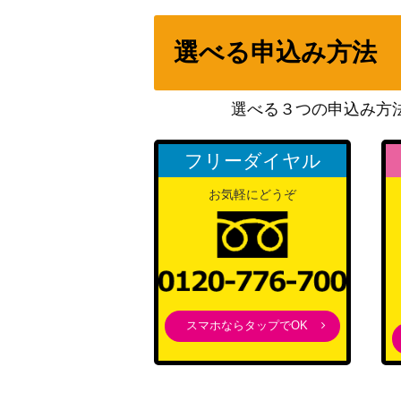
オリジンパルキアV（SR）【S10P 070/06
選べる申込み方法
ロケット団のミュウツーex（UR）【SV10 1
選べる３つの申込み方
フリーダイヤル
レックウザV（SR)【s7R 076/067】
お気軽にどうぞ
基本鋼エネルギー（UR)【s7D 090/067】
クロバットV（RR）【S3 053/100】
ピカチュウ（バトルフェスタ2015/PROMO）
スマホならタップでOK
パオジアンex（SAR）【SV2P 093/071】