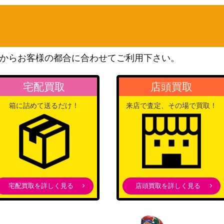
eシリーズ
20,000
（裂けた大地）
スカーレット＆バイオレッ
ト
50
からお客様の都合に合わせてご利用下さい。
（ポケモンカード151）
スカーレット＆バイオレッ
宅配買取
店頭買取
ト
200
（シャイニートレジャー
箱に詰めて送るだけ！
来店で査定、その場で買取！
ex）
サン＆ムーン
500
（タッグオールスターズ）
ソード&シールド
250
（ムゲンゾーン）
ソード&シールド
宅配買取を詳しく見る
店頭買取を詳しく見る
1】
100
（Pokemon GO）
ソード&シールド
/067】
1,600