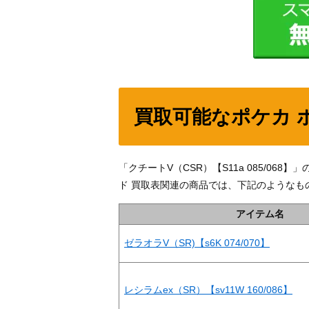
買取可能なポケカ 
「クチートV（CSR）【S11a 085/0
ド 買取表関連の商品では、下記のようなも
アイテム名
ゼラオラV（SR)【s6K 074/070】
レシラムex（SR）【sv11W 160/086】