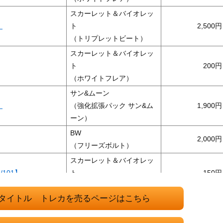
スカーレット＆バイオレッ
】
ト
2,500
（トリプレットビート）
スカーレット＆バイオレッ
ト
200
（ホワイトフレア）
サン&ムーン
】
（強化拡張パック サン&ム
1,900
ーン）
BW
2,000
（フリーズボルト）
スカーレット＆バイオレッ
/101】
ト
150
（変幻の仮面）
タイトル トレカを売るページはこちら
スカーレット＆バイオレッ
98】
ト
800