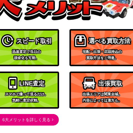
BW
6,600
（サイコドライブ）
サン&ムーン
】
42,000
（PROMO）
ソード&シールド
スピード取引
選べる買取方法
700
（VMAXライジング）
迅速査定で当日の
宅配・出張・店頭持込の
スカーレット＆バイオレッ
現金化も可能。
買取方法をご用意。
ト
500
（変幻の仮面）
スカーレット＆バイオレッ
LINE査定
出張買取
ト
SV-P】
7,500
（PROMO（プロモ）/その
スマホで撮って送るだけ。
出張エリアは関東全域。
気軽に査定依頼。
内容によっては遠方も。
他）
BW
4,600
（コールドフレア）
6大メリットを詳しく見る
サン＆ムーン
92/SM-P】
15,000