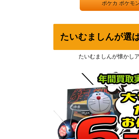
ポケカ ポケモ
おじょうさま（SR）【S11 114/100】
マツリカ（SR）【SM7b 056/050】
たいむましんが選
夜のタンカ（UR）【SV8 137/106】
たいむましんが懐かし
デンリュウEX（SR）【XY7 086/081】
ヒビキの冒険（SAR）【SV9a 089/063】
インテレオンVMAX（HR）【s1a 081/070
フーディンEX（UR）【XY10 088/078】