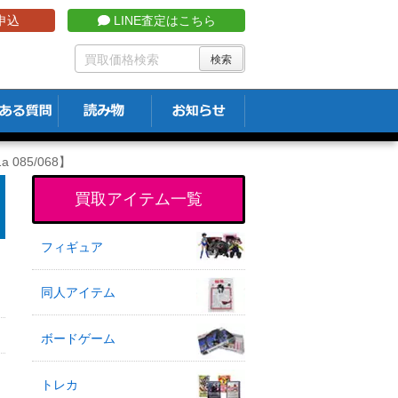
申込
LINE査定はこちら
 085/068】
買取アイテム一覧
フィギュア
同人アイテム
ボードゲーム
トレカ