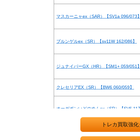
マスカーニャex（SAR）【SV1a 096/073
ブルンゲルex（SR）【sv11W 162/086】
ジュナイパーGX（HR）【SM1+ 059/051
クレセリアEX（SR）【BW6 060/059】
オーガポンいどのめんex（SR）【SV6 117
トレカ買取強化
ロケット団のサカキ（SR） 【SV10 121/0