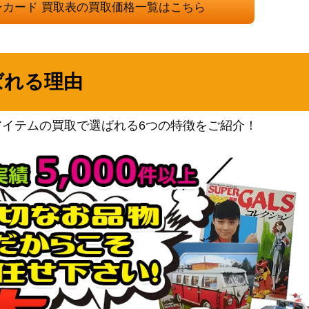
（ロケット団の栄光）
ンカード 買取表の買取価格一覧はこちら
ソード&シールド
900
（ロストアビス）
サン&ムーン
2,500
ばれる理由
（フェアリーライズ）
スカーレット＆バイオレッ
ト
3,600
アイテムの買取で選ばれる6つの特徴をご紹介！
（超電ブレイカー）
XY・XY BREAK
2,500
（バンデットリング）
スカーレット＆バイオレッ
ト
3,200
（熱風のアリーナ）
ソード&シールド
】
300
（VMAXライジング）
XY・XY BREAK
5,300
（めざめる超王）