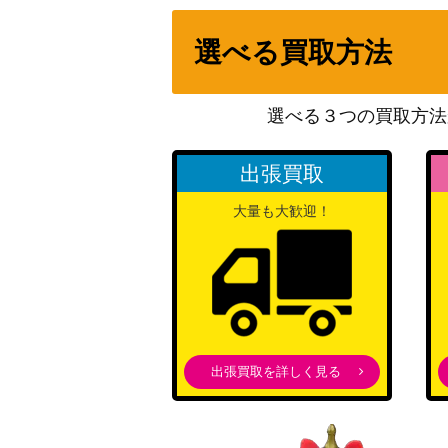
ブラッキー（キラ）【072/088】
選べる買取方法
ルージュラex（SR）【SV2a 193/165】
選べる３つの買取方法
出張買取
フーディンex（SSR）【SV4a 326/190】
大量も大歓迎！
溶接工（SR）【SM12a 200/173】
ローズ（SR）【S3 110/100】
出張買取を詳しく見る
かがやくフシギバナ（K）【S10b 004/07
ダブルターボエネルギー（UR）【S10P 088