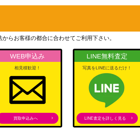
（プロモ）
ソード&シールド
7】
300
（スペースジャグラー）
スカーレット＆バイオレッ
30/098】
ト
2,800
法からお客様の都合に合わせてご利用下さい。
（ロケット団の栄光）
ソード＆シールド
WEB申込み
LINE無料査定
18,000
（蒼天ストリーム）
相見積歓迎！
写真をLINEに送るだけ！
ソード＆シールド
1,200
（摩天パーフェクト）
ソード＆シールド
1
（シャイニースターV）
XY・XY BREAK
【175/XY-P】
12,000
（バトルフェスタ2015）
買取申込みへ
LINE査定を詳しく見る
スカーレット＆バイオレッ
ト
1,500
（[SV2P]スノーハザード）