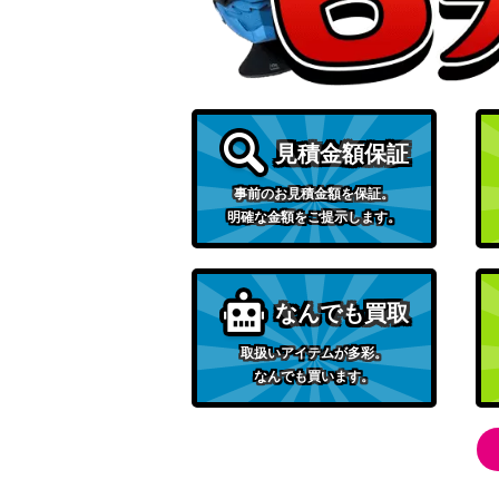
サザンドラ（UR）【BW3 057/052】
ムンク コダック（PROMO）【286/SM-P
見積金額保証
大きなおまもり（UR）【S1a 085/070】
事前のお見積金額を保証。
明確な金額をご提示します。
ゼイユ（SR）【SV6 123/101】
なんでも買取
おいわいファンファーレ（PROMO）【110/
取扱いアイテムが多彩。
なんでも買います。
テラキオン（UR）【BW6 064/059】
ボスごっこピカチュウアクア団（プロモ）【1