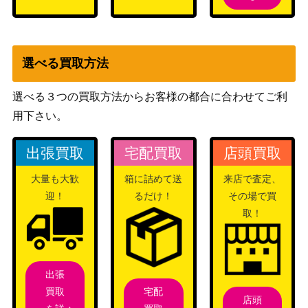
5 075/070】
（タイダルストーム）
アルセウスVSTAR（RR
ソード&シールド
30
R）【S9 084/100】
（スターバース）
スカーレット＆バイオ
選べる買取方法
エルフーンex（SR）【sv1
レット
200
1W 159/086】
（ホワイトフレア）
選べる３つの買取方法からお客様の都合に合わせてご利
用下さい。
VSシリーズ
イブキのカイリュー
（ポケモンカード
750
出張買取
宅配買取
店頭買取
★VS）
トイキャッチャー（UR)
ソード＆シールド
大量も大歓
箱に詰めて送
来店で査定、
200
【s7R 088/067】
（蒼天ストリーム）
迎！
るだけ！
その場で買
PCGシリーズ
取！
リザードンex
（ランダム構築スター
2,500
ター）
デンジ（SR）【SM5M 07
サン&ムーン
1,100
出張
1/066】
（ウルトラムーン）
宅配
買取
店頭
ソード＆シールド