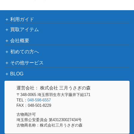
スカーレット＆バイオ
メロコ（SAR）【SV4K 09
レット
800
2/066】
（古代の咆哮）
利用ガイド
ジュラルドンV（SR/sa)
ソード＆シールド
買取アイテム
2,400
【s7D 076/067】
（摩天パーフェクト）
会社概要
ソード＆シールド
ブラッキーVMAX（RRR)
（イーブイヒーロー
10
初めての方へ
【S6a 048/069】
ズ）
その他サービス
カイリューEX（SR）【CP
XY・XY BREAK
25,000
BLOG
6 098/087】
（20th Anniversary）
スカーレット＆バイオ
運営会社： 株式会社 三月うさぎの森
カシオペア（SAR）【SV6
レット
1,100
〒348-0065 埼玉県羽生市大字藤井下組171
a 091/064】
（ナイトワンダラー）
TEL：
048-598-6557
FAX：048-501-8229
ソード＆シールド
シャワーズV（SR)【S6a 0
古物商許可
（イーブイヒーロー
400
74/069】
埼玉県公安委員会 第431230027434号
ズ）
古物商名称：株式会社三月うさぎの森
海外限定 公式プレイマッ
サプライ・グッズ類
20,000