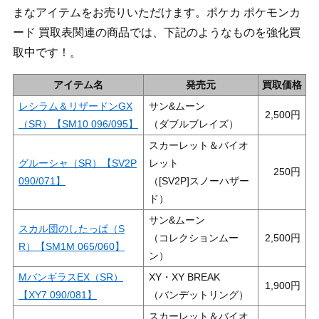
まなアイテムをお売りいただけます。ポケカ ポケモンカ
ード 買取表関連の商品では、下記のようなものを強化買
取中です！。
アイテム名
発売元
買取価格
レシラム＆リザードンGX
サン&ムーン
2,500
（SR）【SM10 096/095】
（ダブルブレイズ）
スカーレット＆バイオ
グルーシャ（SR）【SV2P
レット
250
090/071】
（[SV2P]スノーハザー
ド）
サン&ムーン
スカル団のしたっぱ（S
（コレクションムー
2,500
R）【SM1M 065/060】
ン）
MバンギラスEX（SR）
XY・XY BREAK
1,900
【XY7 090/081】
（バンデットリング）
スカーレット＆バイオ