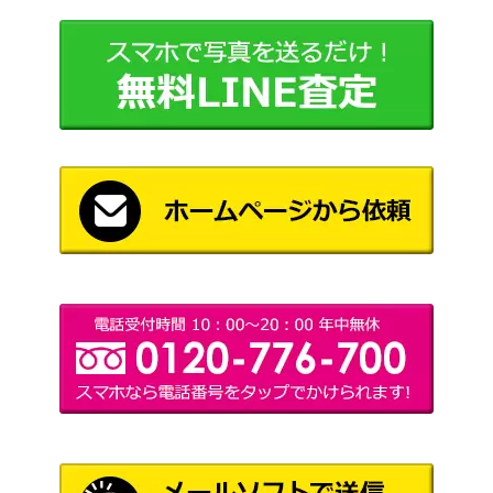
はくばバドレックスV（S
ソード＆シールド
1,000
R)【s6H 073/070】
（白銀のランス）
スカーレット＆バイオ
ゴヨウ（SR）【SV5a 08
レット
100
6/066】
（クリムゾンヘイズ）
スカーレット＆バイオ
カメックスex（SAR）【S
レット
1,600
V2a 202/165】
（ポケモンカード
151）
スカーレット＆バイオ
フライゴンex（SR）【SV
レット
300
7a 079/064】
（楽園ドラゴーナ）
ライチュウ&アローラライ
チュウGX（スペシャルア
サン＆ムーン
10,000
ート）【SM10a 057/05
（ジージーエンド）
4】
スカーレット＆バイオ
アローラナッシーex（S