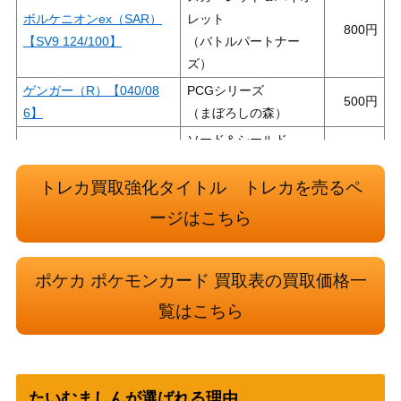
ボルケニオンex（SAR）
レット
800
【SV9 124/100】
（バトルパートナー
ズ）
ゲンガー（R）【040/08
PCGシリーズ
500
6】
（まぼろしの森）
ソード＆シールド
ミミッキュV（CSR）【S8
（VMAXクライマック
1,800
b 233/184】
ス）
トレカ買取強化タイトル トレカを売るペ
スカーレット＆バイオ
ージはこちら
テツノワダチex（SSR）
レット
200
【SV4a 333/190】
（シャイニートレジャ
ポケカ ポケモンカード 買取表の買取価格一
ーex）
スカーレット＆バイオ
覧はこちら
暗号マニアの解読 （SR）
レット
400
【SV5M 090/071】
（サイバージャッジ）
サン＆ムーン
レッド&グリーン（SR）
たいむましんが選ばれる理由
（オルタージェネシ
2,000