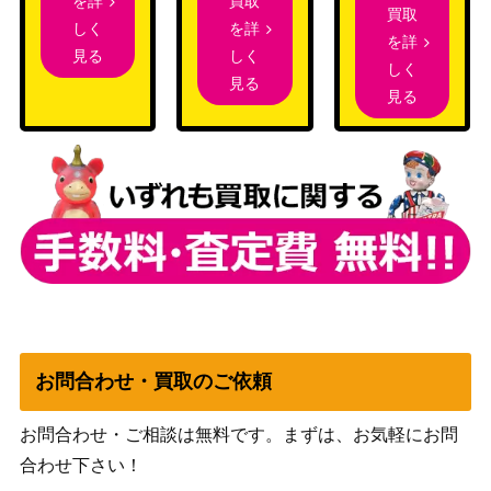
買取
を詳
ルリナ（SR）【S8b 277/1
買取
（VMAXクライマック
900
を詳
しく
84】
を詳
ス）
しく
見る
しく
カイ（SAR）【s12a 236/
ソード&シールド
見る
1,700
見る
172】
（VSTARユニバース）
パソコン通信（R）【BW6
BW
1,300
058/059】
（コールドフレア）
アーゴヨン&アクジキング
サン＆ムーン
GX（SR/SA）【SM12 10
（オルタージェネシ
3,000
2/095】
ス）
スカーレット＆バイオ
MCの盛り上げ（SR）【S
レット
300
V9a 082/063】
（熱風のアリーナ）
ねがいのバトン（UR）
サン&ムーン
お問合わせ・買取のご依頼
900
【SM4A 060/050】
（超次元の暴獣）
お問合わせ・ご相談は無料です。まずは、お気軽にお問
オニオン（SR）【s3a 08
ソード＆シールド
1,600
4/076】
（伝説の鼓動）
合わせ下さい！