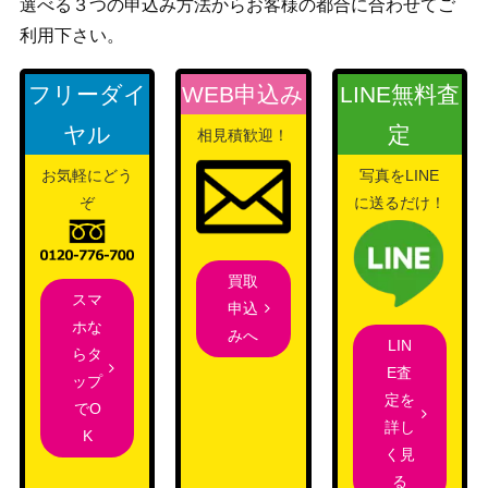
選べる３つの申込み方法からお客様の都合に合わせてご
マグカルゴ（キラ）【020/
eシリーズ
利用下さい。
1,500
088】
（裂けた大地）
センパイとコウハイ（S
XY・XY BREAK
37,500
フリーダイ
WEB申込み
LINE無料査
R）【XY5 077/070】
（ガイアボルケーノ）
ヤル
定
相見積歓迎！
ソード＆シールド
クロバットV（RR）【S3
（シャイニースター
1
お気軽にどう
写真をLINE
053/100】
V）
ぞ
に送るだけ！
ミクリ（SR）【S11a 083/
ソード&シールド
200
068】
（白熱のアルカナ）
買取
スカーレット＆バイオ
スマ
テツノイサハex （SR）
申込
レット
150
ホな
【SV5M 084/071】
みへ
（サイバージャッジ）
LIN
らタ
E査
BWシリーズ
ップ
ミュウEX（SR）【SC 02
定を
（シャイニーコレクシ
6,200
でO
4/020】
詳し
ョン）
K
く見
サーナイトEX（SR）【XY
XY・XY BREAK
4,200
る