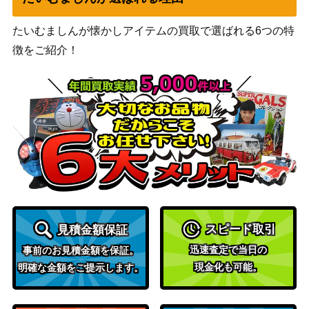
【SM12 108/095】
ス）
たいむましんが懐かしアイテムの買取で選ばれる6つの特
わるいヤドキング（R）
PCGシリーズ
1,500
徴をご紹介！
【044/084】
（ロケット団の逆襲）
旧裏面（neo）
70,000
ひかるセレビィ
（闇、そして光へ...）
ビーストリング（UR）
サン&ムーン
900
【SM5+ 062/050】
（ウルトラフォース）
スカーレット＆バイオ
モモワロウex（UR）【SV
レット
150
6a 092/064】
（ナイトワンダラー）
スカーレット＆バイオ
ゼクロムex（SAR）【sv1
11,500
レット
スピード取引
見積金額保証
1B 169/086】
（ブラックボルト）
迅速査定で当日の
事前のお見積金額を保証。
オーロット&ヨノワールG
サン＆ムーン
現金化も可能。
明確な金額をご提示します。
X（スペシャルアート）
（タッグオールスター
1,500
【SM12a 179/173】
ズ）