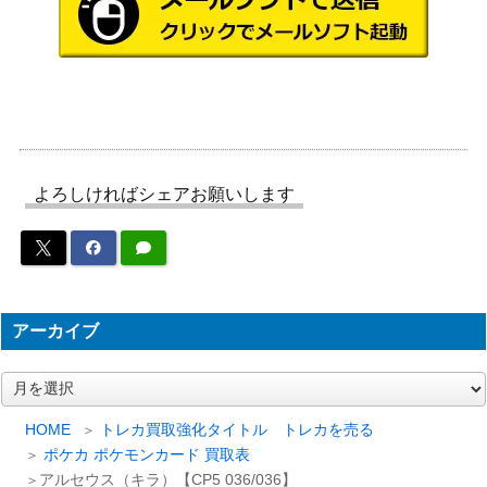
レット
300
R）【SV7a 081/064】
（楽園ドラゴーナ）
スカーレット＆バイオ
リザードンex（SAR）【S
レット
4,800
V2a 201/165】
（ポケモンカード
151）
キュレムEX（SR）【XY7
XY・XY BREAK
1,500
よろしければシェアお願いします
084/081】
（バンデットリング）
カメックスEX（SR）【XY
XY・XY BREAK
4,200
1 061/060】
（コレクションY）
スカーレット＆バイオ
ヒビキのホウオウex（SA
レット
8,500
アーカイブ
R）【SV9a 086/063】
（熱風のアリーナ）
ア
スカーレット＆バイオ
ー
テラパゴスex（SAR）【S
レット
カ
250
HOME
トレカ買取強化タイトル トレカを売る
V8a 226/187】
（テラスタルフェス
イ
ポケカ ポケモンカード 買取表
ex）
ブ
アルセウス（キラ）【CP5 036/036】