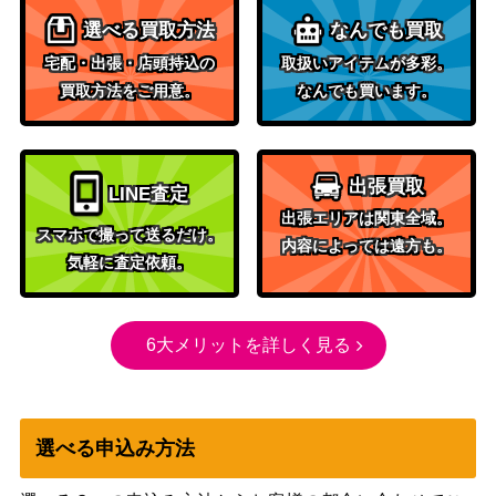
ニンフィアGX（HR）【S
サン&ムーン
140,000
選べる買取方法
なんでも買取
M1+ 064/051】
（サン&ムーン）
宅配・出張・店頭持込の
取扱いアイテムが多彩。
スカーレット＆バイオ
ロケット団のアテナ（SA
買取方法をご用意。
なんでも買います。
レット
2,200
R）【SV10 128/098】
（ロケット団の栄光）
ゼラオラGX（HR）【SM7
サン&ムーン
900
出張買取
a 069/060】
（迅雷スパーク）
LINE査定
出張エリアは関東全域。
サカキの計画（SR）【XY
XY・XY BREAK
12,300
スマホで撮って送るだけ。
内容によっては遠方も。
8 064/059】
（赤い閃光）
気軽に査定依頼。
カスタムキャッチャー（U
サン&ムーン
300
R）【SM7a 072/060】
（迅雷スパーク）
スカーレット＆バイオ
6大メリットを詳しく見る
ギルガルドex（SR）【SV
レット
100
4M 082/066】
（未来の一閃）
サン&ムーン
フリーザーGX（HR）【S
選べる申込み方法
（チャンピオンロー
4,200
M6b 078/066】
ド）