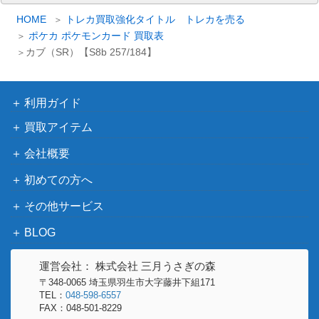
ー
スカーレット＆バイオ
カ
HOME
トレカ買取強化タイトル トレカを売る
ニンフィア（PROMO）
レット
900
イ
ポケカ ポケモンカード 買取表
【070/SV-P】
ブ
（PROMO）
カブ（SR）【S8b 257/184】
マツリカ（SR）【SM7b 0
サン&ムーン
2,500
56/050】
（フェアリーライズ）
利用ガイド
ソルガレオ＆ルナアーラG
サン＆ムーン
18,000
X（SR/SA）【SM11b 063/
買取アイテム
（ドリームリーグ）
049】
会社概要
あなぬけのヒモ（TR）【S
サン&ムーン
300
初めての方へ
M10a 051/054】
（ジージーエンド）
マツバ（SR）【SM7b 05
サン&ムーン
その他サービス
1,000
5/050】
（フェアリーライズ）
BLOG
サン＆ムーン
溶接工（SR）【SM12a 20
（タッグオールスター
500
運営会社： 株式会社 三月うさぎの森
0/173】
ズ）
〒348-0065 埼玉県羽生市大字藤井下組171
TEL：
048-598-6557
ピッチのピカチュウ（プロ
XY・XY BREAK
FAX：048-501-8229
2,500
モ）【XY-P】
（プロモ）