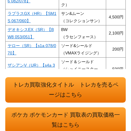
6 082/078】
ク）
ラプラスGX（HR）【SM1
サン&ムーン
4,500
S 067/060】
（コレクションサン）
デオキシスEX（SR）【B
BW
2,100
W8 053/051】
（ラセンフォース）
ヤロー（SR）【s1a 078/0
ソード&シールド
200
70】
（VMAXライジング）
ソード＆シールド
ザシアンV（UR）【s4a 3
（シャイニースター
500
29/190】
V）
トレカ買取強化タイトル トレカを売るペ
バンギラスEX（SR）【XY
XY・XY BREAK
3,200
7 089/081】
（バンデットリング）
ージはこちら
リーフィアVSTAR（SA
ソード&シールド
1,300
R）【s12a 210/172】
（VSTARユニバース）
ポケカ ポケモンカード 買取表の買取価格一
ドラピオンV（SAR）【s1
ソード&シールド
250
覧はこちら
2a 227/172】
（VSTARユニバース）