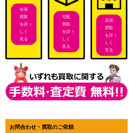
ルカリオ＆メルメタルGX
（フルメタルウォー
300
（SR）【SM9b 058/054】
出張
ル）
宅配
買取
店頭
スカーレット＆バイオ
買取
を詳
買取
ウェーニバルex（SAR）
レット
を詳
しく
800
を詳
【SV1a 098/073】
（トリプレットビー
しく
見る
しく
ト）
見る
見る
ニンフィアGX（HR）【S
サン&ムーン
140,000
M1+ 064/051】
（サン&ムーン）
スカーレット＆バイオ
ロケット団のアテナ（S
レット
500
R）【SV10 119/098】
（ロケット団の栄光）
シャクヤ（SR)【s6K 082/
ソード＆シールド
1,100
070】
（漆黒のガイスト）
アララギ博士（SR）【BW
BW
17,500
8 055/051】
（ライデンナックル）
neoシリーズ
お問合わせ・買取のご依頼
セレビィ（プレミアムファ
（プレミアムファイル
700