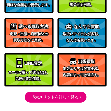
ネクロズマ あかつきのつ
現金化も可能。
明確な金額をご提示します。
サン&ムーン
ばさＧＸ（HR）【SM5M
300
（ウルトラムーン）
074/066】
コータス（CHR）【SM11
サン&ムーン
選べる買取方法
なんでも買取
300
b 050/049】
（ドリームリーグ）
宅配・出張・店頭持込の
取扱いアイテムが多彩。
スカーレット＆バイオ
買取方法をご用意。
なんでも買います。
ボタン（SAR）【SV4a 35
レット
800
4/190】
（シャイニートレジャ
ーex）
出張買取
LINE査定
ソード＆シールド
ターフスタジアム（UR)
出張エリアは関東全域。
（イーブイヒーロー
200
【S6a 100/069】
スマホで撮って送るだけ。
内容によっては遠方も。
ズ）
気軽に査定依頼。
ゼラオラVMAX（SAR）
ソード&シールド
250
【S12a 219/172】
（VSTARユニバース）
グラードンEX（SR）【XY
XY・XY BREAK
6大メリットを詳しく見る
5,100
5 073/070】
（ガイアボルケーノ）
ソード＆シールド