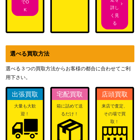
（ライジングフィス
3,900
でO
3 105/096】
詳し
ト）
K
く見
エネルギー回収（UR）
XY・XY BREAK
3,000
る
【XY7 096/081】
（バンデットリング）
ソード&シールド
エルレイドV（SR）【S10
（ダークファンタズ
200
a 081/071】
マ）
選べる買取方法
ヨコハマのピカチュウ（プ
サン&ムーン
12,000
ロモ）【283/SM-P】
（プロモ）
選べる３つの買取方法からお客様の都合に合わせてご利
用下さい。
スカーレット＆バイオ
スナノケガワex（SAR）
レット
500
【SV4K 089/066】
出張買取
宅配買取
店頭買取
（古代の咆哮）
クチートV（CSR）【S11a
ソード&シールド
大量も大歓
箱に詰めて送
来店で査定、
700
085/068】
（白熱のアルカナ）
迎！
るだけ！
その場で買
アセロラ（エクストラバト
サン＆ムーン
取！
ルの日）【395/SM-P】
（プロモカード）
サン&ムーン