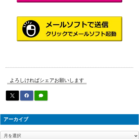
（楽園ドラゴーナ）
ゾロアークGX（HR）【S
サン&ムーン
4,000
M3+ 081/072】
（ひかる伝説）
スカーレット＆バイオ
ピカチュウex（UR）【SV
レット
3,300
8 136/106】
（超電ブレイカー）
スカーレット＆バイオ
ブロロロームex（SR）
レット
50
【SV6a 078/064】
（ナイトワンダラー）
スカーレット＆バイオ
よろしければシェアお願いします
ラティアスex（SAR）【S
レット
5,800
V7a 087/064】
（楽園ドラゴーナ）
サン&ムーン
カプ・ブルルGX（HR）
（新たなる試練の向こ
2,000
【SM2+ 058/049】
う）
アーカイブ
MバンギラスEX（SR）
XY・XY BREAK
1,900
ア
【XY7 090/081】
（バンデットリング）