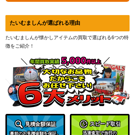
ファイヤー＆サンダー＆フ
サン&ムーン
リーザーGX（UR）【SM1
（タッグオールスター
5,000
2a 226/173】
ズ）
たいむましんが選ばれる理由
頂への雪道（UR）【S10D
ソード&シールド
600
088/067】
（タイムゲイザー）
たいむましんが懐かしアイテムの買取で選ばれる6つの特
フーディンEX（SR）【XY
XY・XY BREAK
徴をご紹介！
2,200
10 080/078】
（めざめる超王）
スカーレット＆バイオ
メロコ（SR）【SV8a 19
レット
350
8/187】
（テラスタルフェス
ex）
アローラキュウコンGX
サン&ムーン
（HR）【SM2K 057/05
3,000
（キミを待つ島々）
0】
サン&ムーン
ジュナイパーGX（HR）
（強化拡張パック サン
1,900
スピード取引
見積金額保証
【SM1+ 059/051】
&ムーン）
迅速査定で当日の
事前のお見積金額を保証。