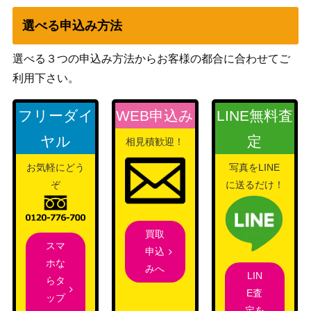
ニンフィアVMAX（HR/sa)
60,000
（イーブイヒーロー
【S6a 093/069】
選べる申込み方法
ズ）
ボスごっこピカチュウスカ
選べる３つの申込み方法からお客様の都合に合わせてご
サン＆ムーン
15,000
ル団（プロモ）【197/SM-
利用下さい。
（プロモ）
P】
ビート（SR）【S1W 068/
ソード&シールド
フリーダイ
WEB申込み
LINE無料査
400
060】
（ソード）
ヤル
定
相見積歓迎！
ポンチョを着たピカチュウ
XY・XY BREAK
115,000
（プロモ）【PROMO 23
お気軽にどう
写真をLINE
（プロモ）
1/XY-P】
ぞ
に送るだけ！
カブ（SR）【S2a 077/07
ソード&シールド
400
0】
（爆炎ウォーカー）
買取
スカーレット＆バイオ
スマ
テツノブジンex（SAR）
申込
レット
4,000
ホな
【SV4M 089/066】
みへ
（未来の一閃）
LIN
らタ
E査
XY・XY BREAK
ップ
MルカリオEX（UR）【XY
定を