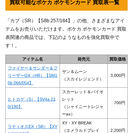
買取可能なポケカ ポケモンカード 買取表一覧
「カブ（SR）【S8b 257/184】」の他、さまざまなアイ
テムをお売りいただけます。ポケカ ポケモンカード 買取
表関連の商品では、下記のようなものを強化買取中で
す！。
アイテム名
発売元
買取価格
ファイヤー＆サンダー＆フ
サン＆ムーン
リーザーGX（HR）【SM1
3,000
（スカイレジェンド）
0b 066/054】
スカーレット＆バイオ
ヒトカゲ（S）【SV4a 21
レット
700
0/190】
（シャイニートレジャ
ーex）
XY・XY BREAK
ラティオスEX（SR）【XY
（エメラルドブレイ
2,200