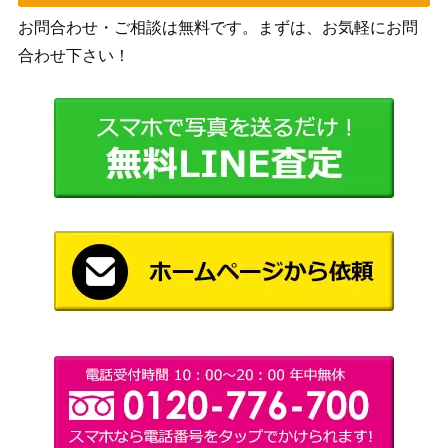
イル3 ）【neoP3】
3）
お問合わせ・ご相談は無料です。まずは、お気軽にお問
ハガネール（CHR）【SM
サン&ムーン
合わせ下さい！
700
11b 060/049】
（ドリームリーグ）
ソード＆シールド
こくばバドレックスVMAX
（VMAXクライマック
250
（UR）【S8b 281/184】
ス）
旧裏
ミュウツーLV.67（プロ
（拡張シート 第3弾(緑
1,000
モ）
版) ）
MピジョットEX（SR）
XY・XY BREAK
6,500
【CP6 097/087】
（20th Anniversary）
ソード＆シールド
アロマなおねえさん（SR)
（イーブイヒーロー
1,100
【S6a 086/069】
ズ）
スカーレット＆バイオ
サーファー（SR）【SV7a
レット
200
084/064】