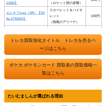
1/084】
（ロケット団の逆襲）
スカーレット＆バイオ
エレキブルex（SR）【SV
レット
100
9a 079/063】
（熱風のアリーナ）
ポケモンいれかえ（UR）
XY・XY BREAK
12,500
【XY5 079/070】
（ガイアボルケーノ）
トレカ買取強化タイトル トレカを売るペ
スカーレット＆バイオ
スグリ（SR）【SV6 122/
レット
200
ージはこちら
101】
（変幻の仮面）
サダイジャV（SR）【s1a
ソード&シールド
150
ポケカ ポケモンカード 買取表の買取価格一
075/070】
（VMAXライジング）
覧はこちら
ゼルネアスGX（HR）【S
サン&ムーン
900
M6 106/094】
（禁断の光）
スカーレット＆バイオ
ゼイユ（SAR）【SV6 13
レット
7,500
たいむましんが選ばれる理由
0/101】
（変幻の仮面）
スカーレット＆バイオ