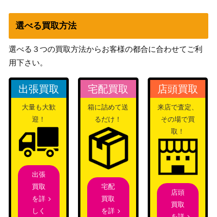
イダイナキバex（SSR）
レット
200
【SV4a 330/190】
（シャイニートレジャ
選べる買取方法
ーex）
エネポーター（UR）【SM
サン&ムーン
選べる３つの買取方法からお客様の都合に合わせてご利
250
6 108/094】
（禁断の光）
用下さい。
センパイとコウハイ（PR
XY・XY BREAK
20,000
出張買取
宅配買取
店頭買取
OMO）【XY-P 20th】
（20th Anniversary）
スカーレット＆バイオ
大量も大歓
箱に詰めて送
来店で査定、
チオンジェンex（SAR）
レット
迎！
るだけ！
その場で買
350
【SV2P 092/071】
（[SV2P]スノーハザー
取！
ド）
モルペコV（SR）【S1H 0
ソード&シールド
200
62/060】
（シールド）
出張
スカーレット＆バイオ
宅配
買取
サンダーex (SR)【SV2a
レット
店頭
70
買取
を詳
194/165】
（ポケモンカード
買取
を詳
しく
151）
を詳