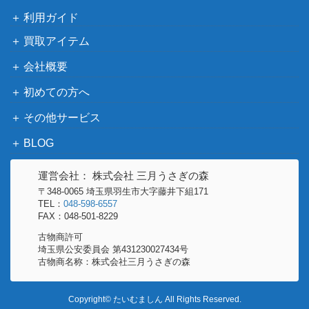
メロエッタex（SR）【sv1
レット
300
利用ガイド
1B 162/086】
（ブラックボルト）
買取アイテム
neoシリーズ
アンノーンN（プレミアム
会社概要
（プレミアムファイル
100
ファイル2 ）【neoP2】
2）
初めての方へ
サナ（SR）【XY 185/17
XY・XY BREAK
90,000
その他サービス
1】
（THE BEST OF XY）
BLOG
スカーレット＆バイオ
ジニア（SAR）【SV1S 10
レット
350
4/078】
運営会社： 株式会社 三月うさぎの森
（スカーレットex）
〒348-0065 埼玉県羽生市大字藤井下組171
ヒスイドレディアV（SR）
ソード&シールド
TEL：
048-598-6557
200
FAX：048-501-8229
【S10D 068/067】
（タイムゲイザー）
古物商許可
ジャッジマン（SR）【SM
サン&ムーン
700
埼玉県公安委員会 第431230027434号
7a 066/060】
（迅雷スパーク）
古物商名称：株式会社三月うさぎの森
スカーレット＆バイオ
ビークインex（SR）【SV
レット
50
Copyright© たいむましん All Rights Reserved.
3 123/108】