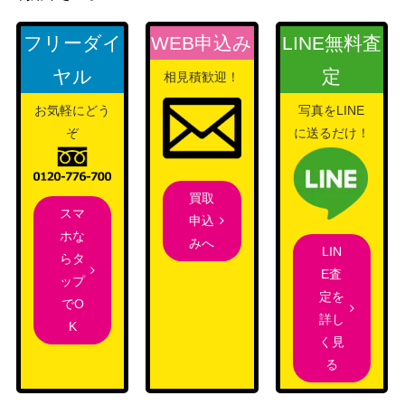
a 084/070】
（爆炎ウォーカー）
ハラ（SR）【SM2K 055/0
サン&ムーン
フリーダイ
WEB申込み
LINE無料査
1,500
50】
（キミを待つ島々）
ヤル
定
相見積歓迎！
スカーレット＆バイオ
セイジ（SAR）【SV5M 0
レット
550
お気軽にどう
写真をLINE
96/071】
（サイバージャッジ）
ぞ
に送るだけ！
サーナイト&ニンフィアG
サン&ムーン
X（HR）【SM9a 067/05
3,200
（ナイトユニゾン）
買取
5】
スマ
申込
コルニの気合い（HR)【s5
ソード＆シールド
ホな
700
みへ
R 086/070】
（連撃マスター）
LIN
らタ
E査
ソード＆シールド
ップ
ブラッキーV（SR)【S6a 0
16,800
定を
（イーブイヒーロー
でO
85/069】
詳し
ズ）
K
く見
インテレオンVMAX（H
ソード&シールド
300
る
R）【s1a 081/070】
（VMAXライジング）
スカーレット＆バイオ