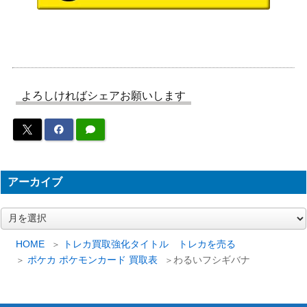
マスカーニャex（SSR）
レット
200
【SV4a 321/190】
（シャイニートレジャ
ーex）
セキ（HR）【S10D 083/0
ソード&シールド
250
67】
（タイムゲイザー）
よろしければシェアお願いします
エンペルトV（SR/sa）【s
ソード＆シールド
3,600
5R 074/070】
（連撃マスター）
ソード&シールド
レジドラゴV（SR）【S12
（パラダイムトリガ
250
107/098】
ー）
アーカイブ
スカーレット＆バイオ
イーブイex（SAR）【SV8
レット
ア
1,500
ー
a 224/187】
（テラスタルフェス
カ
HOME
トレカ買取強化タイトル トレカを売る
ex）
イ
ポケカ ポケモンカード 買取表
わるいフシギバナ
ヒスイドレディアV（SR/S
ソード&シールド
ブ
600
A）【S10D 069/067】
（タイムゲイザー）
スカーレット＆バイオ