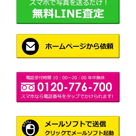
A)【s7R 083/067】
（蒼天ストリーム）
スカーレット＆バイオ
トドロクツキex（UR）
レット
350
【SV4K 093/066】
（古代の咆哮）
カラマネロEX（SR）【XY
XY・XY BREAK
700
4 091/088】
（ファントムゲート）
ADV
キラ基本エネルギー ADV
（マグマVSアクア ふ
1,500
【アクマグ】
たつの野望）
ウッウ（月に雁/PROM
ソード&シールド
3,500
O）【226/S-P】
（PROMO）
サン&ムーン
ダークライGX（HR）【S
（新たなる試練の向こ
9,000
M2+ 063/049】
う）
ふうせん（UR）【S1W 07
ソード&シールド
500
5/060】
（ソード）
スカーレット＆バイオ