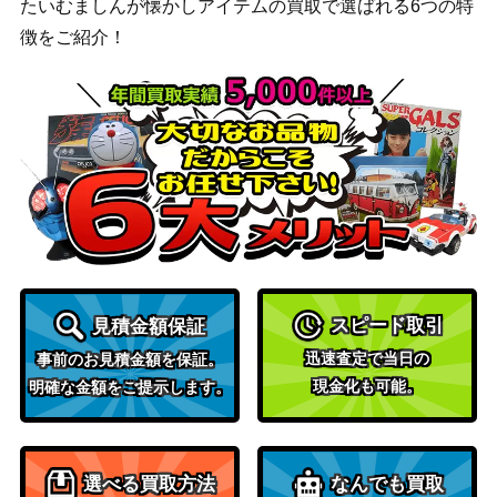
たいむましんが懐かしアイテムの買取で選ばれる6つの特
クセロシキのたくらみ（S
レット
200
徴をご紹介！
R）【SV6a 086/064】
（ナイトワンダラー）
ソード＆シールド
リーフィアVMAX（HR/S
27,600
（イーブイヒーロー
A)【S6a 089/069】
ズ）
ムンク コダック（PROM
サン&ムーン
42,000
O）【286/SM-P】
（PROMO）
ソード&シールド
レジドラゴV（SR/SA）
（パラダイムトリガ
700
【S12 108/098】
ー）
スピード取引
見積金額保証
ポケモン通信（UR）【SM
サン&ムーン
1,900
9 116/095】
（タッグボルト）
迅速査定で当日の
事前のお見積金額を保証。
現金化も可能。
サン&ムーンシリーズ
明確な金額をご提示します。
ガオガエンGX（SR）【S
（強化拡張パック サン
400
M1+ 053/051】
&ムーン）
ソード＆シールド
選べる買取方法
なんでも買取
レックウザVMAX（CSR）