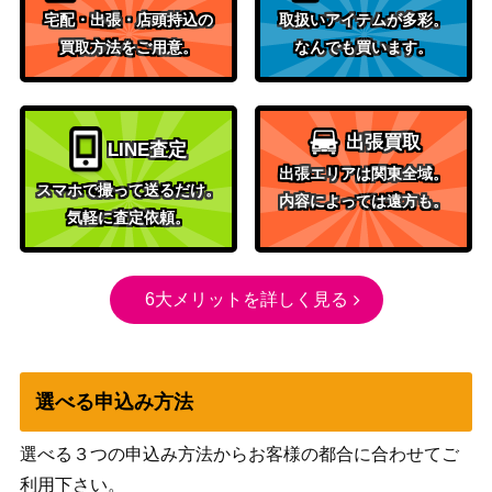
（VMAXクライマック
2,700
【S8b 252/184】
宅配・出張・店頭持込の
取扱いアイテムが多彩。
ス）
買取方法をご用意。
なんでも買います。
スカーレット＆バイオ
ボタン（SAR）【SV4a 35
レット
800
4/190】
（シャイニートレジャ
出張買取
LINE査定
ーex）
出張エリアは関東全域。
スカーレット＆バイオ
スマホで撮って送るだけ。
内容によっては遠方も。
シュウメイ（SR）【SV8a
レット
気軽に査定依頼。
100
191/187】
（テラスタルフェス
ex）
スカーレット＆バイオ
6大メリットを詳しく見る
モモワロウex（SR）【SV
レット
150
6a 082/064】
（ナイトワンダラー）
ソード＆シールド
ルリナ（SR)【s4 111/10
選べる申込み方法
（仰天のボルテッカ
2,700
0】
ー）
選べる３つの申込み方法からお客様の都合に合わせてご
ゴリランダー（UR）【S2
ソード＆シールド
利用下さい。
600