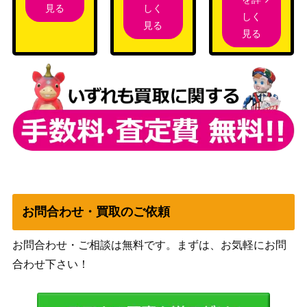
しく
見る
しく
ソード＆シールド
見る
リーフィアV（SR)【S6a 0
見る
（イーブイヒーロー
300
70/069】
ズ）
スカーレット＆バイオ
アブソルex（SR）【SV3
レット
50
126/108】
（黒炎の支配者）
旧裏
ミュウツーLV.67（プロ
（拡張シート 第3弾(緑
1,000
モ）
版) ）
BWシリーズ
ミュウEX（SR）【SC 02
（シャイニーコレクシ
6,200
4/020】
お問合わせ・買取のご依頼
ョン）
スカーレット＆バイオ
お問合わせ・ご相談は無料です。まずは、お気軽にお問
テラパゴスex（UR）【SV
レット
250
7 133/102】
合わせ下さい！
（ステラミラクル）
レックウザVMAX（HR/S
ソード＆シールド
140,000