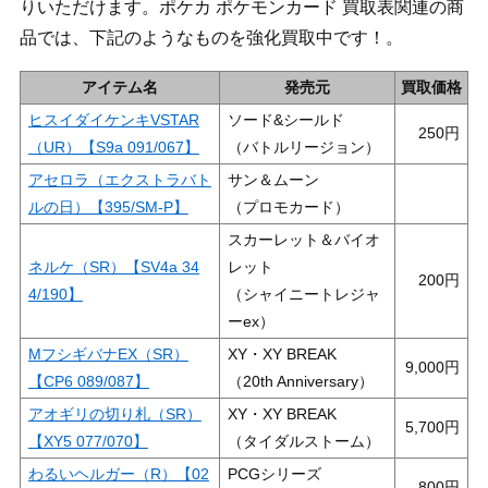
りいただけます。ポケカ ポケモンカード 買取表関連の商
品では、下記のようなものを強化買取中です！。
アイテム名
発売元
買取価格
ヒスイダイケンキVSTAR
ソード&シールド
250
（UR）【S9a 091/067】
（バトルリージョン）
アセロラ（エクストラバト
サン＆ムーン
ルの日）【395/SM-P】
（プロモカード）
スカーレット＆バイオ
ネルケ（SR）【SV4a 34
レット
200
4/190】
（シャイニートレジャ
ーex）
MフシギバナEX（SR）
XY・XY BREAK
9,000
【CP6 089/087】
（20th Anniversary）
アオギリの切り札（SR）
XY・XY BREAK
5,700
【XY5 077/070】
（タイダルストーム）
わるいヘルガー（R）【02
PCGシリーズ
800