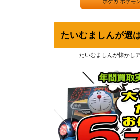
ポケカ ポケモ
ナタネの活気（HR）【S10D 084/067】
ミモザ（SR）【SV1V 100/078】
たいむましんが選
たいむましんが懐かし
名探偵ピカチュウ（PROMO）【098/SV-
ゲノセクトex（SR）【sv11B 164/086】
マスカーニャex（SSR）【SV4a 321/190