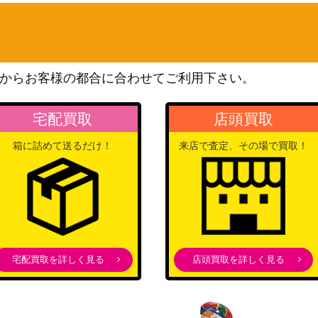
（ポケキュンコレクショ
30
ン）
ソード&シールド
10
（フュージョンアーツ）
からお客様の都合に合わせてご利用下さい。
XY・XY BREAK
/034】
（マグマ団VSアクア団 ダ
20,000
宅配買取
店頭買取
ブルクライシス）
スカーレット＆バイオレッ
箱に詰めて送るだけ！
来店で査定、その場で買取！
】
ト
400
（レイジングサーフ）
ソード&シールド
200
（スペースジャグラー）
ADVシリーズ
（クイック・コンストラク
宅配買取を詳しく見る
店頭買取を詳しく見る
700
ション・パック タイプユニ
ット:水）
スカーレット＆バイオレッ