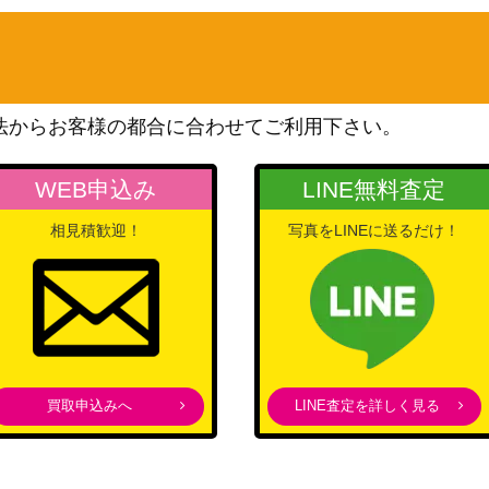
ト
100
（クリムゾンヘイズ）
BW
1,450
（レッドコレクション）
法からお客様の都合に合わせてご利用下さい。
サン&ムーン
250
（超爆インパクト）
WEB申込み
LINE無料査定
スカーレット＆バイオレッ
相見積歓迎！
写真をLINEに送るだけ！
ト
3,200
（熱風のアリーナ）
ソード&シールド
】
300
（VMAXライジング）
サン&ムーン
900
（禁断の光）
買取申込みへ
LINE査定を詳しく見る
サン&ムーン
50】
6,000
（キミを待つ島々）
XY・XY BREAK