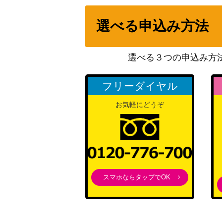
ゴヨウ（SR）【SV5a 086/066】
選べる申込み方法
ビリジオン（SR）【BW2 067/066】
選べる３つの申込み方
ロストミキサー（UR）【SM8 110/095】
フリーダイヤル
お気軽にどうぞ
ヒビキの冒険（SAR）【SV9a 089/063】
インテレオンVMAX（HR）【s1a 081/070
ゼルネアスGX（HR）【SM6 106/094】
スマホならタップでOK
フィールドブロアー（UR）【SM2K 060/0