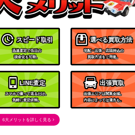
ト
800
（バトルパートナーズ）
ソード&シールド
250
（スターバース）
スカーレット＆バイオレッ
スピード取引
選べる買取方法
ト
1,100
迅速査定で当日の
宅配・出張・店頭持込の
（PROMO（プロモ）/その
現金化も可能。
買取方法をご用意。
他）
サン&ムーン
12,000
（光を喰らう闇）
LINE査定
出張買取
ソード＆シールド
6】
500
（伝説の鼓動）
スマホで撮って送るだけ。
出張エリアは関東全域。
気軽に査定依頼。
内容によっては遠方も。
ソード＆シールド
300
（伝説の鼓動）
サン＆ムーン
6大メリットを詳しく見る
500
（タッグオールスターズ）
スカーレット＆バイオレッ