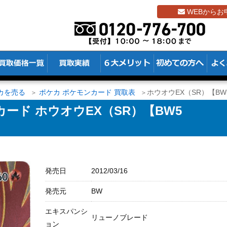
WEBからお
カを売る
ポケカ ポケモンカード 買取表
ホウオウEX（SR）【BW5 
ード ホウオウEX（SR）【BW5
発売日
2012/03/16
発売元
BW
エキスパンシ
リューノブレード
ョン