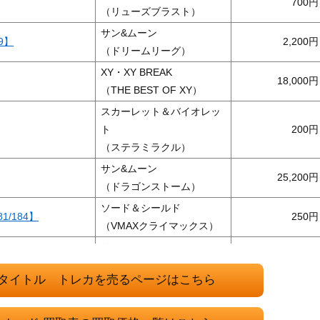
700
（リューズブラスト）
サン&ムーン
9】
2,200
（ドリームリーグ）
XY・XY BREAK
18,000
（THE BEST OF XY）
スカーレット＆バイオレッ
ト
200
（ステラミラクル）
サン&ムーン
25,200
（ドラゴンストーム）
ソード＆シールド
1/184】
250
（VMAXクライマックス）
サン&ムーン
90,000
（闘う虹を見たか）
タイトル トレカを売るページはこちら
サン＆ムーン
064】
1,500
（リミックスバウト）