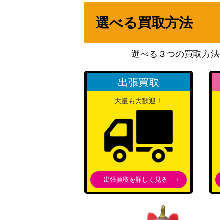
チルタリス【029/032】
選べる買取方法
バトルVIPパス（U）【s8 091/100】
選べる３つの買取方法
マグマ団のグラードンEX（RR）【CP1 015
出張買取
大量も大歓迎！
パラソルおねえさん (SR)【sv3a 084/062
バサギリV（SR）【S10P 073/067】
出張買取を詳しく見る
ミロカロスex