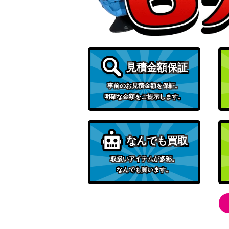
ボルケニオンex（SAR）【SV9 124/100】
チェレンの気配り（SR）【S9 115/100】
見積金額保証
コレクレー（PROMO）【099/SV-P】
事前のお見積金額を保証。
明確な金額をご提示します。
ビッケ（SR）【SM3N 057/051】
なんでも買取
おとなのおねえさん（SR）【s3a 083/07
取扱いアイテムが多彩。
なんでも買います。
ヤレユータン（UR）【S3a 092/076】
溶接工（SR）【SM12a 200/173】