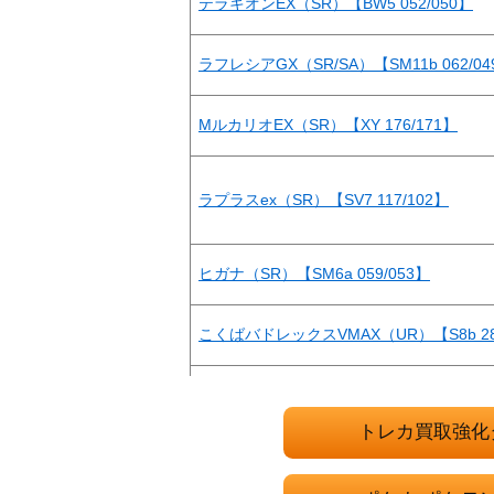
テラキオンEX（SR）【BW5 052/050】
ラフレシアGX（SR/SA）【SM11b 062/04
MルカリオEX（SR）【XY 176/171】
ラプラスex（SR）【SV7 117/102】
ヒガナ（SR）【SM6a 059/053】
こくばバドレックスVMAX（UR）【S8b 28
リザードンGX（HR）【SM3H 058/051】
トレカ買取強化
ローラースケーター（SR）【SM11a 073/