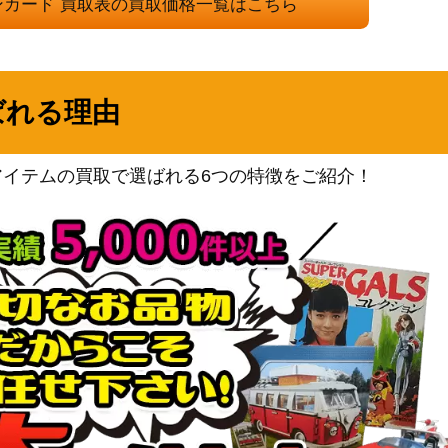
ンカード 買取表の買取価格一覧はこちら
ソード&シールド
600
（タイムゲイザー）
スカーレット＆バイオレッ
ト
1,000
ばれる理由
（バイオレットex）
スカーレット＆バイオレッ
ト
アイテムの買取で選ばれる6つの特徴をご紹介！
P】
2,400
（PROMO（プロモ）/その
他）
スカーレット＆バイオレッ
ト
600
（ブラックボルト）
スカーレット＆バイオレッ
ト
】
200
（シャイニートレジャー
ex）
スカーレット＆バイオレッ