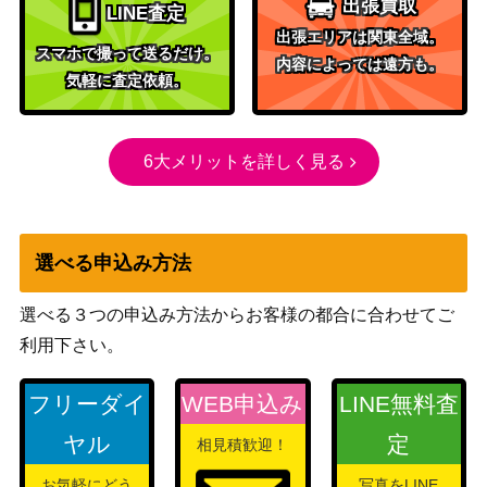
出張買取
ADVシリーズ
LINE査定
マグマ団のグラードン
（マグマ団 ハーフデ
50
出張エリアは関東全域。
スマホで撮って送るだけ。
ッキW）
内容によっては遠方も。
気軽に査定依頼。
カスタムキャッチャー（U
サン&ムーン
300
R）【SM7a 072/060】
（迅雷スパーク）
ソード&シールド
6大メリットを詳しく見る
コスモッグ（ミラー）【S
（25th ANNIVERSARY
300
8a 014/028】
COLLECTION）
XY・XY BREAK
バトルサーチャー（UR）
選べる申込み方法
（エメラルドブレイ
5,900
【XY6 091/078】
ク）
選べる３つの申込み方法からお客様の都合に合わせてご
サーナイト（UR）【BW4
BW
20,100
利用下さい。
074/069】
（ダークラッシュ）
旧裏面
フリーダイ
WEB申込み
LINE無料査
ケーシィ
（第一弾）
ヤル
定
相見積歓迎！
MチルタリスEX（SR）
XY・XY BREAK
3,900
【XY10 084/078】
（めざめる超王）
お気軽にどう
写真をLINE