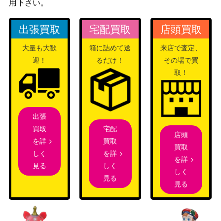
マ）
用下さい。
ソード&シールド
スピアーV（SR/SA）【S1
出張買取
宅配買取
店頭買取
（スペースジャグラ
500
0P 069/067】
ー）
大量も大歓
箱に詰めて送
来店で査定、
インテレオンVMAX（H
ソード&シールド
迎！
るだけ！
その場で買
300
R）【s1a 081/070】
（VMAXライジング）
取！
ソード＆シールド
博士の研究[アララギ博士]
（VMAXクライマック
400
（SR）【S8b 266/184】
ス）
出張
スカーレット＆バイオ
カミツオロチex（SAR）
宅配
買取
レット
700
店頭
【SV7 127/102】
買取
を詳
（ステラミラクル）
買取
を詳
しく
を詳
ソード＆シールド
しく
見る
ニンフィアVMAX（HR)
しく
（イーブイヒーロー
1,800
見る
【S6a 092/069】
見る
ズ）
XYシリーズ
ニンフィアEX（RR）【C
40,000
（ポケキュンコレクシ
P3 026/032】