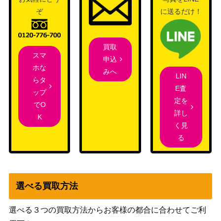
サカキの追放（SR）【SM
サン&ムーン
ぞ
に送るだけ！
600
10 105/095】
（ダブルブレイズ）
サン&ムーン
マーレイン（SR）【SM9b
買取
（フルメタルウォー
150
062/054】
スマ
申込
ル）
ホな
みへ
カブ（SR）【S2a 077/07
ソード&シールド
LIN
らタ
400
0】
（爆炎ウォーカー）
E査
ップ
定を
ミュウツーGX（HR）【S
サン&ムーン
20,000
でO
詳し
M3+ 080/072】
（ひかる伝説）
K
く見
クレセリアEX（SR）【B
BW
2,000
る
W6 060/059】
（フリーズボルト）
スカーレット＆バイオ
オトシドリex (SR)【sv3a
レット
50
080/062】
（レイジングサーフ）
選べる買取方法
ソード&シールド
ウォロ（SR）【S10a 084/
（ダークファンタズ
250
選べる３つの買取方法からお客様の都合に合わせてご利
071】