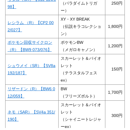
（パラダイムトリガ
250
98】
ー）
XY・XY BREAK
レシラム （R）【CP2 00
（伝説キラコレクショ
1,800
2/027】
ン）
ポケモン回収サイクロン
ポケモンBW
1,200
（R）【BW9 073/076】
（メガロキャノン）
スカーレット＆バイオ
シュウメイ（SR）【SV8a
レット
150
192/187】
（テラスタルフェス
ex）
リザードン（R）【BW6 0
BW
1,700
12/059】
（フリーズボルト）
スカーレット＆バイオ
ネモ（SAR）【SV4a 351/
レット
300
190】
（シャイニートレジャ
ーex）