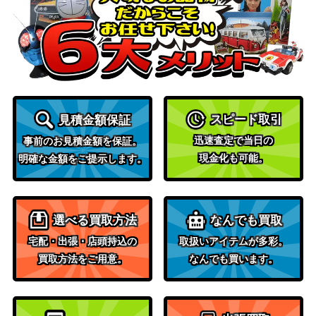
ヒスイゾロアークVSTAR
ソード&シールド
（SAR）【s12a 234/17
400
（VSTARユニバース）
2】
サン＆ムーン
グズマ&ハラ（SR）【SM
（オルタージェネシ
400
12 105/095】
ス）
スピード取引
見積金額保証
スカーレット＆バイオ
ジニア（SAR）【SV1S 10
迅速査定で当日の
事前のお見積金額を保証。
レット
350
4/078】
現金化も可能。
明確な金額をご提示します。
（スカーレットex）
オリジンディアルガV（S
ソード&シールド
400
R）【S10D 074/067】
（タイムゲイザー）
選べる買取方法
なんでも買取
マオ（SR）【SM2L 055/0
サン＆ムーン
12,000
宅配・出張・店頭持込の
取扱いアイテムが多彩。
50】
（アローラの月光）
買取方法をご用意。
なんでも買います。
スカーレット＆バイオ
ギャラドスex（SR）【SV
レット
100
1S 091/078】
（スカーレットex）