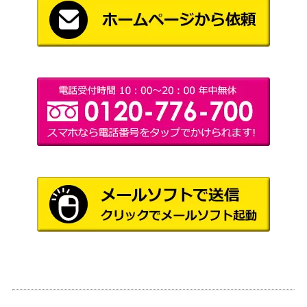
7/078】
（バイオレットex）
ビリジオン（UR）【BW9
BW
6,100
084/076】
（メガロキャノン）
マツバ（SR）【SM7b 05
サン&ムーン
1,000
5/050】
（フェアリーライズ）
基本超エネルギー（UR)
ソード＆シールド
900
【s6K 095/070】
（漆黒のガイスト）
リーフィアGX（PROM
サン&ムーン
6,000
O）【268/SM-P】
（PROMO）
ミュウツー&ミュウGX
サン＆ムーン
30,000
（スペシャルアート）【S
（ミラクルツイン）
M11 098/094】
カイリューVSTAR（PRO
ソード&シールド
300
MO）【293/S-P】
（Pokemon GO）
かがやくフーディン（K）
ソード&シールド
100
【S11a 045/068】
（白熱のアルカナ）