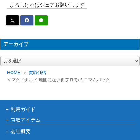
旧裏
よろしければシェアお願いします
ルギア
（第1弾「金、銀、新
2,000
世界へ…」）
わるいマルマイン（R）
PCGシリーズ
1,200
【037/084】
（ロケット団の逆襲）
アーカイブ
XY・XY BREAK
マスクドピカチュウ（PR
（「マスクド・ピカチ
10,000
ア
OMO）【247/XY-P】
ュウ」スペシャルパッ
ー
ク）
カ
HOME
買取価格
XY・XY BREAK
イ
マクドナルド 地図にない街プロモ/ミニマムパック
マギアナEX（SR）【XY11
ブ
（[XY11]冷酷の反逆
1,150
055/054】
者）
ストリンダーVMAX（H
ソード&シールド
250
利用ガイド
R）【s2 107/096】
（反逆クラッシュ）
スカーレット＆バイオ
買取アイテム
基本はがねエネルギー（U
レット
850
R）【SV4M 095/066】
会社概要
（未来の一閃）