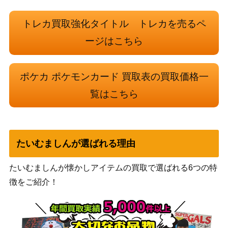
コイキング（PROMO）
XY・XY BREAK
40,000
【XY-P 20th】
（20th Anniversary）
トレカ買取強化タイトル トレカを売るペ
ボスごっこピカチュウフレ
ージはこちら
サン＆ムーン
15,000
ア団（プロモ）【196/SM-
（プロモ）
P】
ポケカ ポケモンカード 買取表の買取価格一
スカーレット＆バイオ
ゲッコウガex（SAR）【S
14,000
レット
覧はこちら
V5a 090/066】
（クリムゾンヘイズ）
せせらぎの丘（UR）【SM
サン&ムーン
250
9 118/095】
（タッグボルト）
たいむましんが選ばれる理由
スカーレット＆バイオ
シャワーズex（SAR）【S
レット
2,200
たいむましんが懐かしアイテムの買取で選ばれる6つの特
V8a 205/187】
（テラスタルフェス
徴をご紹介！
ex）
XY・XY BREAK
アブソル（PROMO）【X
（PROMO（プロモ）/
2,000
Y-P】
その他）