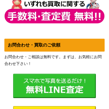
ョン）
スカーレット＆バイオ
レシラムex（SR）【sv11
レット
550
W 160/086】
（ホワイトフレア）
フウロ（SR）【BW7 076/
BWシリーズ
45,400
070】
（プラズマゲイル）
ソード&シールド
お問合わせ・買取のご依頼
ジバコイルV（SR）【S10
（ダークファンタズ
200
a 079/071】
マ）
お問合わせ・ご相談は無料です。まずは、お気軽にお問
BW
合わせ下さい！
トルネロス（SR）【BW1
（ブラックコレクショ
700
054/053】
ン）
ソード&シールド
災いの箱（UR）【S10a 0
（ダークファンタズ
250
99/071】
マ）
スカーレット＆バイオ
カエデ（SR）【SV1V 09
レット
100