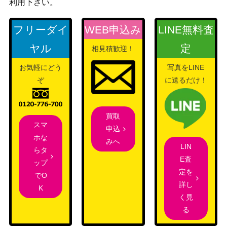
200
利用下さい。
【SV4a 323/190】
（シャイニートレジャ
ーex）
フリーダイ
WEB申込み
LINE無料査
スカーレット＆バイオ
ピカチュウex（SAR）【S
12,000
ヤル
定
相見積歓迎！
レット
V8 132/106】
（超電ブレイカー）
お気軽にどう
写真をLINE
ソード&シールド
ぞ
に送るだけ！
バサギリVSTAR（HR）
（スペースジャグラ
200
【S10P 082/067】
ー）
買取
ヨコハマのピカチュウ（プ
サン＆ムーン
15,000
スマ
申込
ロモ）【281/SM-P】
（プロモ）
ホな
みへ
旧裏
LIN
らタ
フシギソウLV.26
（イントロパック(フシ
400
E査
ップ
ギダネデッキ) ）
定を
でO
詳し
ラプラスGX（HR）【SM1
サン&ムーン
K
4,500
く見
S 067/060】
（コレクションサン）
る
BW
11,000
レシラム（EBB 094/093）
（EXバトルブースト）