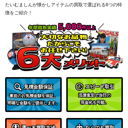
レット
200
1S 106/078】
たいむましんが懐かしアイテムの買取で選ばれる6つの特
（スカーレットex）
徴をご紹介！
ボスごっこピカチュウスカ
サン＆ムーン
15,000
ル団（プロモ）【197/SM-
（プロモ）
P】
スカーレット＆バイオ
ラルトス（AR）【SV1S 0
レット
70
83/078】
（スカーレットex）
ソード＆シールド
ブースターV（SR/sa)【S6
（イーブイヒーロー
6,600
a 073/069】
ズ）
フシギバナEX（SR）【XY
XY・XY BREAK
スピード取引
見積金額保証
4,200
1 061/060】
（コレクションX）
迅速査定で当日の
事前のお見積金額を保証。
スカーレット＆バイオ
現金化も可能。
明確な金額をご提示します。
チルタリスex（SAR）【S
レット
1,900
V4M 090/066】
（未来の一閃）
鋼鉄のフライパン（UR）
サン&ムーン
700
選べる買取方法
なんでも買取