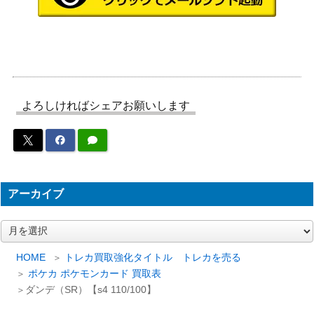
S-P】
かがやくイーブイ（K）
ソード&シールド
100
【S10b 055/071】
（Pokemon GO）
ソーナンス（チャレンジひ
LEGEND
1,800
ろば）
（プロモカード）
カブ（SR）【S2a 077/07
ソード&シールド
よろしければシェアお願いします
400
0】
（爆炎ウォーカー）
サン＆ムーン
ダークライGX SR【SM2
（新たなる試練の向こ
4,500
+ 055/049】
う）
アーカイブ
ソード＆シールド
ぐんぐんシェイク（UR)
（イーブイヒーロー
200
【S6a 099/069】
ア
ズ）
ー
セレビィ（クリスタルタイ
eシリーズ
85,000
カ
HOME
トレカ買取強化タイトル トレカを売る
イ
プ）
（神秘なる山）
ポケカ ポケモンカード 買取表
ブ
ダンデ（SR）【s4 110/100】
ADVシリーズ
（クイック・コンスト