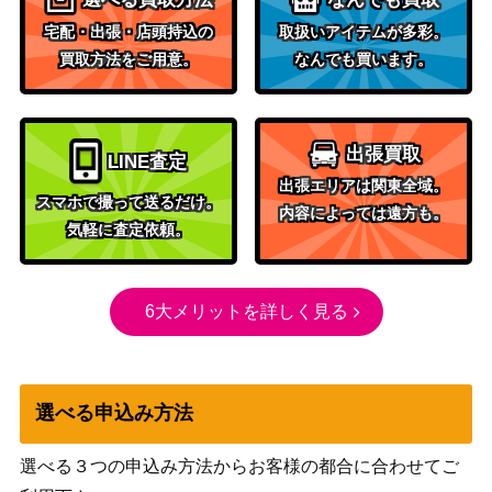
【SM5+ 063/050】
（ウルトラフォース）
宅配・出張・店頭持込の
取扱いアイテムが多彩。
ソード＆シールド
カミツレのきらめき (SR)
買取方法をご用意。
なんでも買います。
（フュージョンアー
1,000
【S8 113/100】
ツ）
ジャッジマンホイッスル
サン&ムーン
200
出張買取
（UR）【SM9 117/095】
（タッグボルト）
LINE査定
出張エリアは関東全域。
XY・XY BREAK
スマホで撮って送るだけ。
バトルサーチャー（UR）
内容によっては遠方も。
（エメラルドブレイ
5,900
気軽に査定依頼。
【XY6 091/078】
ク）
旧裏
ナツメのゲンガー LV.39
（ジム拡張第2弾「闇
2,300
6大メリットを詳しく見る
からの挑戦」）
スカーレット＆バイオ
メロエッタex（SR）【sv1
レット
300
1B 162/086】
選べる申込み方法
（ブラックボルト）
スカーレット＆バイオ
選べる３つの申込み方法からお客様の都合に合わせてご
クエスパトラex（SSR）
レット