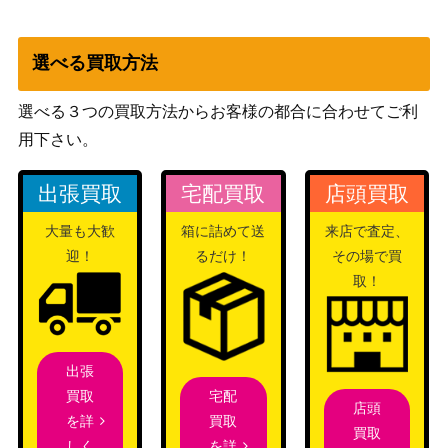
基本水エネルギー（UR)
ソード＆シールド
1,500
【s6H 095/070】
（白銀のランス）
選べる買取方法
カリンの信念（HR)【s5a
ソード＆シールド
500
089/070】
（双璧のファイター）
選べる３つの買取方法からお客様の都合に合わせてご利
ピッチのピカチュウ（プロ
XY・XY BREAK
用下さい。
2,000
モ）【XY-P】
（プロモ）
出張買取
宅配買取
店頭買取
アルフの石板 各種
ポケモン（LEGEND）
8,000
カプ・テテフGX（SR）
サン＆ムーン
大量も大歓
箱に詰めて送
来店で査定、
3,600
【SM2L 052/050 】
（アローラの月光）
迎！
るだけ！
その場で買
ソード＆シールド
取！
クロバットV（RR）【S3
（シャイニースター
1
053/100】
V）
スカーレット＆バイオ
サケブシッポex（SR）
出張
レット
100
【SV5a 082/066】
宅配
買取
店頭
（クリムゾンヘイズ）
買取
を詳
買取
学習装置（UR）【s5l 090/
ソード＆シールド
を詳
しく