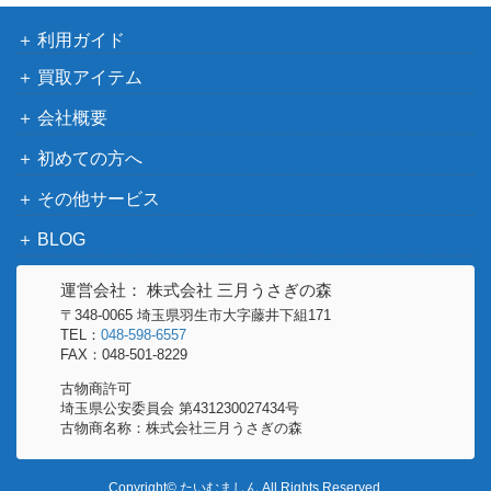
ミロカロスex
700
ラクション・パック タ
利用ガイド
イプユニット:水）
買取アイテム
レディアン（キラ）【007/
eシリーズ
2,200
088】
（裂けた大地）
会社概要
シェイミEX（UR）【XY 1
XY・XY BREAK
10,000
初めての方へ
88/171】
（THE BEST OF XY）
その他サービス
カイリキーV（SR）【S10
ソード&シールド
200
D 072/067】
（タイムゲイザー）
BLOG
霧の水晶（UR)【s6K 093/
ソード＆シールド
250
070】
（漆黒のガイスト）
運営会社： 株式会社 三月うさぎの森
〒348-0065 埼玉県羽生市大字藤井下組171
サン＆ムーン
カスミ&カンナ（SR）【S
14,000
TEL：
048-598-6557
（タッグオールスター
FAX：048-501-8229
M12a 191/173】
ズ）
古物商許可
オンバーンV（SR/sa)【s7
ソード＆シールド
埼玉県公安委員会 第431230027434号
1,800
古物商名称：株式会社三月うさぎの森
D 074/067】
（摩天パーフェクト）
エスケープボード（UR）
サン&ムーン
700
Copyright© たいむましん All Rights Reserved.