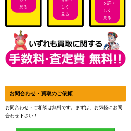
1,000
を詳
070】
（一撃マスター）
しく
見る
しく
ソード＆シールド
見る
リーフィアV（SR/sa)【S6
見る
（イーブイヒーロー
6,600
a 071/069】
ズ）
スカーレット＆バイオ
ケルディオex（SAR）【s
レット
1,400
v11W 169/086】
（ホワイトフレア）
スカーレット＆バイオ
ピカチュウ（S）【SV4a 2
レット
1,000
36/190】
（シャイニートレジャ
ーex）
レックウザV（SR)【s7R 0
ソード＆シールド
18,000
お問合わせ・買取のご依頼
76/067】
（蒼天ストリーム）
カイリューV（PROMO）
ソード&シールド
お問合わせ・ご相談は無料です。まずは、お気軽にお問
100
【292/S-P】
（Pokemon GO）
合わせ下さい！
アスナ（SR)【s6H 080/07
ソード＆シールド
1,600
0】
（白銀のランス）