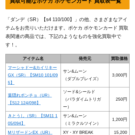
買取可能なポケカ ポケモンカード 買取表一覧
「ダンデ（SR）【s4 110/100】」の他、さまざまなアイ
テムをお売りいただけます。ポケカ ポケモンカード 買取
表関連の商品では、下記のようなものを強化買取中で
す！。
アイテム名
発売元
買取価格
マーシャドー&カイリキー
サン&ムーン
GX（SR）【SM10 101/09
3,000
（ダブルブレイズ）
5】
ソード&シールド
葉隠れポンチョ（UR）
（パラダイムトリガ
250
【S12 124/098】
ー）
きとうし（SR）【SM11 1
サン&ムーン
1,200
05/094】
（ミラクルツイン）
MリザードンEX（UR）
XY・XY BREAK
15,200