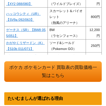
【XY2 088/080】
（ワイルドブレイズ）
スカーレット＆バイオ
ハッコウシティ（UR）
レット
800
【SV9a 092/063】
（熱風のアリーナ）
ゲーチス（SR）【BW8 05
BW
12,200
5/051】
（ラセンフォース）
かがやくリザードン（K）
ソード&シールド
250
【S10b 011/071】
（Pokemon GO）
ガラルニャイキングV（S
ソード&シールド
400
R/SA）【S11 109/100】
（ロストアビス）
ポケカ ポケモンカード 買取表の買取価格一
ソード&シールド
さぎょういん（SR）【S1
（パラダイムトリガ
600
覧はこちら
2 111/098】
ー）
ルチア（SR）【SM7 104/
サン＆ムーン
80,000
096】
（裂空のカリスマ）
たいむましんが選ばれる理由
スカーレット＆バイオ
コライドンex（UR）【SV