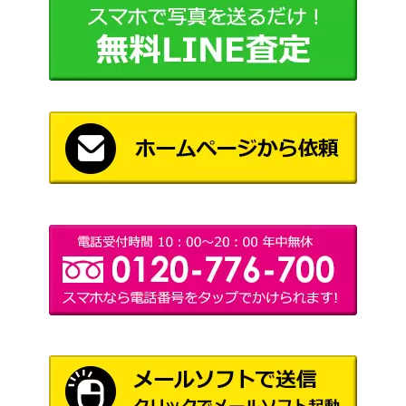
XY・XY BREAK
ニンフィア EX（RR）【C
10,000
（ポケキュンコレクシ
P3 025/032】
ョン）
サン＆ムーン
リーリエ（SR）【SM1M
200,000
（コレクションムー
066/060】
ン）
プレイヤーズセレモニー 2
サン&ムーン
36,000
019（PROMO）【398/SM
（PROMO）
-P】
XY・XY BREAK
ブースター EX（RR）【C
12,000
（ポケキュンコレクシ
P3 006/032】
ョン）
ネジキ（SR）【S11 115/1
ソード&シールド
300
00】
（ロストアビス）
ポケモンセンターのお姉さ
ソード&シールド
10,000
ん（SR）【PROMO 069/
（ムゲンゾーン）