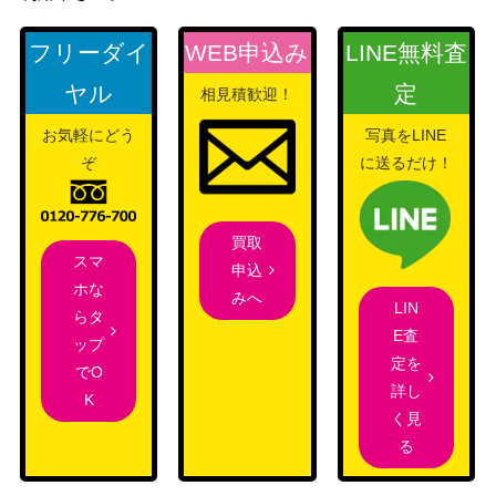
PCGシリーズ
30,000
ライコウ☆
（金の空、銀の海）
フリーダイ
WEB申込み
LINE無料査
ソード&シールド
ヤル
定
スピアーV（SR/SA）【S1
相見積歓迎！
（スペースジャグラ
500
0P 069/067】
お気軽にどう
写真をLINE
ー）
ぞ
に送るだけ！
スカーレット＆バイオ
ブリジュラスex（SAR）
レット
1,800
【SV7a 088/064】
（楽園ドラゴーナ）
買取
オダマキ博士の観察（S
XY・XY BREAK
スマ
申込
5,000
R）【XY5 078/070】
（タイダルストーム）
ホな
みへ
LIN
らタ
ムンク ピカチュウ（PRO
サン＆ムーン
28,000
E査
ップ
MO）【288/SM-P】
（PROMO）
定を
でO
ふつうのつりざお（UR）
ソード&シールド
詳し
400
K
【S1W 074/060】
（ソード）
く見
旧裏
る
（ポケモンジム第3弾
ナツメのゲンガー LV.42
1,800
「ヤマブキシティジム