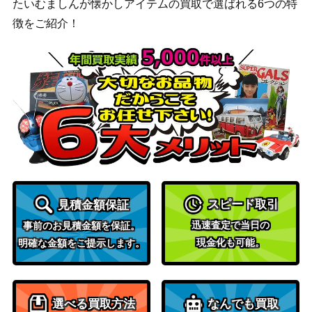
たいむましんが懐かしアイテムの買取で選ばれる6つの特
スカーレット＆バイオ
徴をご紹介！
フォレトスex（SR） 【SV
レット
200
2D 084/071】
（[SV2D]クレイバース
ト）
サン&ムーン
マリィのプライド（SR）
17,000
（スタートデッキ
【Sl 419/414】
100）
スカーレット＆バイオ
キュウコンex（SR）【SV
レット
70
2a 188/165】
（ポケモンカード
151）
スピード取引
見積金額保証
エンテイEX（SR）【BW4
BW
迅速査定で当日の
事前のお見積金額を保証。
2,300
070/069】
（ダークラッシュ）
現金化も可能。
明確な金額をご提示します。
スカーレット＆バイオ
イーユイex（UR）【SV4a
レット
200
356/190】
（シャイニートレジャ
選べる買取方法
なんでも買取