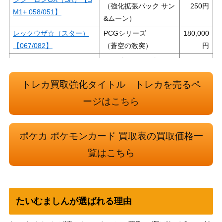
（強化拡張パック サン
250
M1+ 058/051】
&ムーン）
レックウザ☆（スター）
PCGシリーズ
180,000
【067/082】
（蒼空の激突）
ソード&シールド
レジドラゴV（SR/SA）
（パラダイムトリガ
700
【S12 108/098】
トレカ買取強化タイトル トレカを売るペ
ー）
ルギアV（プロモ）【PRO
ソード&シールド
ージはこちら
6,000
MO 322/S-P】
（PROMO）
カリン（SR）【XY 183/1
XY・XY BREAK
85,000
ポケカ ポケモンカード 買取表の買取価格一
71】
（THE BEST OF XY）
覧はこちら
ポケモンだいすきクラブ
XY・XY BREAK
9,900
（SR）【XY2 087/080】
（ワイルドブレイズ）
サーナイトEX（UR）【XY
XY・XY BREAK
10,500
11 059/054】
（冷酷の反逆者）
たいむましんが選ばれる理由
ジガルデGX（HR）【SM6
サン&ムーン
600
104/094】
（禁断の光）