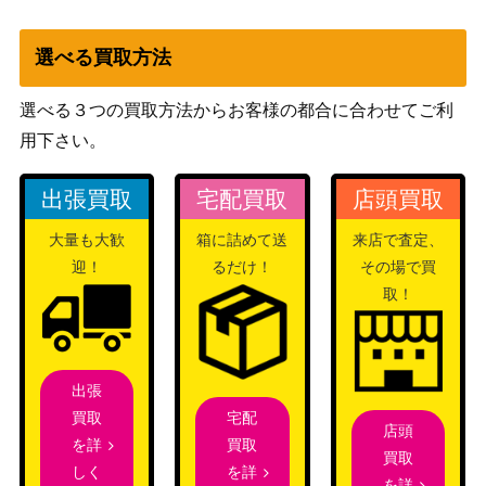
ナツメ」）
選べる買取方法
ブラッキーGX（PROM
サン&ムーン
21,000
O）【125/SM-P】
（PROMO）
選べる３つの買取方法からお客様の都合に合わせてご利
ソード&シールド
スピアーV（SR）【S10P
用下さい。
（スペースジャグラ
200
068/067】
ー）
出張買取
宅配買取
店頭買取
カルネ（SR）【SM6 101/
サン&ムーン
4,000
094】
（禁断の光）
大量も大歓
箱に詰めて送
来店で査定、
おいわいファンファーレ
迎！
るだけ！
その場で買
ソード&シールド
（2022/PROMO）【306/S
8,000
取！
（プロモ）
-P】
ADVシリーズ
（クイック・コンスト
出張
ミロカロスex
700
ラクション・パック タ
宅配
買取
店頭
イプユニット:水）
買取
を詳
買取
セレナ（SR）【S11a 081/
ソード&シールド
を詳
しく
5,500
を詳