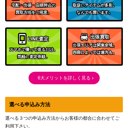
ーex）
宅配・出張・店頭持込の
取扱いアイテムが多彩。
スカーレット＆バイオ
アブソルex（SR）【SV3
買取方法をご用意。
なんでも買います。
レット
50
126/108】
（黒炎の支配者）
センパイとコウハイ（S
XY・XY BREAK
37,500
出張買取
LINE査定
R）【XY5 077/070】
（ガイアボルケーノ）
出張エリアは関東全域。
ネクロズマGX（HR）【S
サン&ムーン
スマホで撮って送るだけ。
900
内容によっては遠方も。
M3N 059/051】
（光を食らう闇）
気軽に査定依頼。
旧裏面
12,000
リザードン LV.76（初期）
（第一弾）
6大メリットを詳しく見る
ブースター（キラ）【017/
eシリーズ
5,000
088】
（裂けた大地）
電磁レーダー（UR）【SM
サン&ムーン
200
9a 068/055】
（ナイトユニゾン）
選べる申込み方法
スカーレット＆バイオ
テツノイワオex （UR）
レット
200
選べる３つの申込み方法からお客様の都合に合わせてご
【SV5M 100/071】
（サイバージャッジ）
利用下さい。