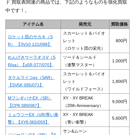
ド 買取表関連の商品では、下記のようなものを強化買取
中です！。
アイテム名
発売元
買取価格
スカーレット＆バイオ
ロケット団のサカキ（S
レット
800
R） 【SV10 121/098】
（ロケット団の栄光）
れんげきウーラオスV（S
ソード＆シールド
1,000
R/sa）【s5R 077/070】
（連撃マスター）
スカーレット＆バイオ
タケルライコex（SAR）
レット
1,800
【SV5K 095/071】
（ワイルドフォース）
MフシギバナEX（SR）
XY・XY BREAK
9,000
【CP6 089/087】
（20th Anniversary）
ミュウツーEX（UR/青い衝
XY・XY BREAK
5,600
撃）【XY8 065/059】
（青い衝撃）
サン&ムーン
ジジーロンGX（SR）【S