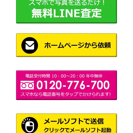
PCGシリーズ
デオキシスex【006/015】
900
（デオキシスデッキ）
スカーレット＆バイオ
ブロロロームex（SR）
レット
50
【SV3 127/108】
（黒炎の支配者）
MリザードンEX（SR）
XY・XY BREAK
78,000
【CP6 091/087】
（20th Anniversary）
ルカリオVSTAR（HR/ルカ
ソード&シールド
120,000
リオ争奪戦）【305/S-P】
（ルカリオHR争奪戦）
トゲピー＆ピィ＆ププリン
サン＆ムーン
12,000
GX（スペシャルアート）
（タッグオールスター
【SM12a 186/173】
ズ）
バオッキーVSTAR（SA
ソード&シールド
300
R）【S12a 214/172】
（VSTARユニバース）
スカーレット＆バイオ
博士の研究[オーリム博士]
レット
300
（SR）【SV1S 099/078】