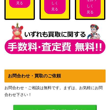
068】
（白熱のアルカナ）
しく
見る
しく
リーリエ（PROMO）【学
サン&ムーン
見る
1,500
見る
園祭2017 148/SM-P】
（PROMO）
旧裏
カメールLV.24
（イントロパック(ゼニ
500
ガメデッキ)）
スカーレット＆バイオ
アカマツ（SAR）【SV8a
レット
250
227/187】
（テラスタルフェス
ex）
ソニア（SR）【s1a 077/0
ソード&シールド
8,000
70】
（VMAXライジング）
お問合わせ・買取のご依頼
ガラルニャイキング（U
ソード&シールド
600
お問合わせ・ご相談は無料です。まずは、お気軽にお問
R）【s2 113/096】
（反逆クラッシュ）
合わせ下さい！
スカーレット＆バイオ
ウガツホムラex （UR）
レット
500
【SV5K 098/071】
（ワイルドフォース）