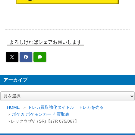
（スカーレットex）
スカーレット＆バイオ
キハダ（SAR）【SV1a 09
レット
5,000
9/073】
（トリプレットビー
ト）
スカーレット＆バイオ
よろしければシェアお願いします
ブロロロームex（SR）
レット
50
【SV6a 078/064】
（ナイトワンダラー）
わるいマタドガス（R）
PCGシリーズ
800
【015/084】
（ロケット団の逆襲）
アーカイブ
フシギバナ とりかえっ
旧裏
3,500
こプリーズ
（プロモ）
ア
スカーレット＆バイオ
ー
ピジョットex（SAR）【S
レット
700
カ
HOME
トレカ買取強化タイトル トレカを売る
V3 136/108】
イ
（黒炎の支配者）
ポケカ ポケモンカード 買取表
ブ
レックウザV（SR)【s7R 075/067】
スカーレット＆バイオ
基本炎エネルギー（UR）
レット
700
【SV3 141/108】