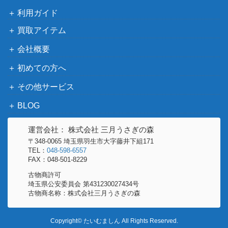
（黒炎の支配者）
利用ガイド
バクーダEX（SR）【XY5
XY・XY BREAK
1,000
買取アイテム
072/070】
（ガイアボルケーノ）
スカーレット＆バイオ
会社概要
ミライドン（PROMO）
レット
9,000
初めての方へ
【048/SV-P】
（トリプレットビート
（シールド戦））
その他サービス
スカーレット＆バイオ
BLOG
ガオガエンex （SR）【SV
レット
150
5M 085/071】
（サイバージャッジ）
運営会社： 株式会社 三月うさぎの森
サン&ムーン
〒348-0065 埼玉県羽生市大字藤井下組171
ブラッキーGX（SR）【S
18,000
TEL：
048-598-6557
（コレクションムー
FAX：048-501-8229
M1M 063/060】
ン）
古物商許可
ツールスクラッパー（U
ソード&シールド
埼玉県公安委員会 第431230027434号
1,300
古物商名称：株式会社三月うさぎの森
R）【s2 115/096】
（反逆クラッシュ）
ソード&シールド
ルギアVSTAR（RRR）【S
Copyright© たいむましん All Rights Reserved.
（パラダイムトリガ
200