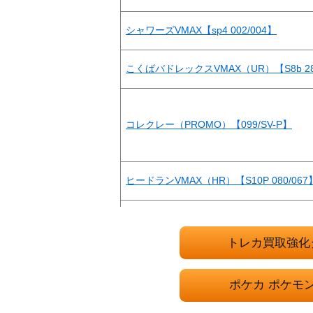
シャワーズVMAX【sp4 002/004】
こくばバドレックスVMAX（UR）【S8b 28
コレクレー（PROMO）【099/SV-P】
ヒードランVMAX（HR）【S10P 080/067
ライチュウ
トレカ買取強化
カブ（SR）【S2a 077/070】
ポケカ ポケモ
ぼんぐり職人（SR）【SM6b 075/066】