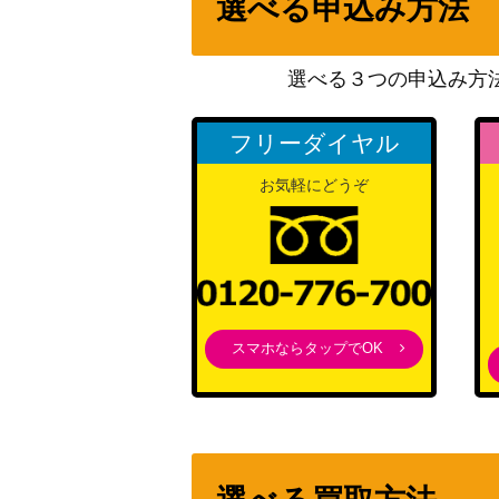
選べる申込み方法
ミライドンex（UR）【SV1V 106/078】
選べる３つの申込み方
スクールガール（SR)【s7D 078/067】
フリーダイヤル
お気軽にどうぞ
オーガポンいしずえのめんex（SAR）【SV8a
ピカチュウ（AR）【SV2a 173/165】
スマホならタップでOK
クエスパトラex（SSR）【SV4a 323/190
ひかるルギア【SM3+ 058/072】