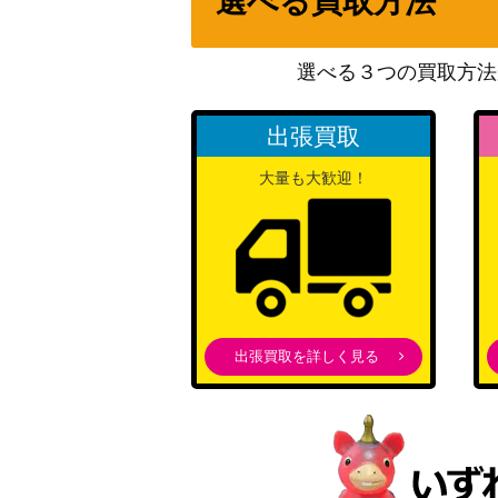
選べる買取方法
テツノイサハex（UR）【SV8a 233/187】
選べる３つの買取方法
ヒスイゾロアークVSTAR（HR）【S10a 09
出張買取
大量も大歓迎！
リーフィアGX（PROMO）【268/SM-P】
MフーディンEX（SR）【XY10 081/078】
スイクン（プレミアムファイル3 ）【neoP
出張買取を詳しく見る
ピカチュウ（プロモ）【369/SM-P】
クチートV（CSR）【S11a 085/068】
ジラーチEX（SR）【BW9 079/076】