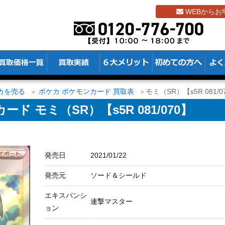
WEBからお
カを売る
ポケカ ポケモンカード 買取表
モミ（SR）【s5R 081/0
 モミ（SR）【s5R 081/070】
発売日
2021/01/22
発売元
ソード＆シールド
エキスパンシ
連撃マスター
ョン