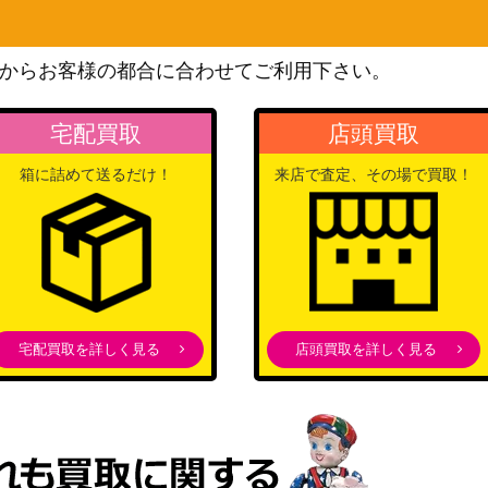
スカーレット＆バイオレッ
ト
100
からお客様の都合に合わせてご利用下さい。
（テラスタルフェスex）
ソード&シールド
2/071】
300
宅配買取
店頭買取
（ダークファンタズマ）
サン&ムーン
箱に詰めて送るだけ！
来店で査定、その場で買取！
6,000
（PROMO）
XY・XY BREAK
4,100
（めざめる超王）
neoシリーズ
3】
300
（プレミアムファイル3）
宅配買取を詳しく見る
店頭買取を詳しく見る
サン&ムーン
7,800
（プロモ）
ソード&シールド
700
（白熱のアルカナ）
BW
6,900