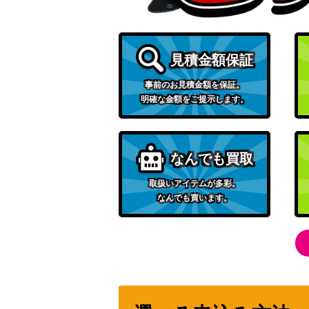
ピカチュウ&ゼクロムGX （SR/SA）【SM9 
見積金額保証
アルセウス&ディアルガ&パルキアGX（SR/SA
95】
事前のお見積金額を保証。
明確な金額をご提示します。
モモワロウex（SAR）【SV6a 090/064】
なんでも買取
ギラティナEX（SR）【XY7 091/081】
取扱いアイテムが多彩。
エアームドEX（SR）【XY1 062/060】
なんでも買います。
シェイミEX（UR）【XY 188/171】
ブリジュラスex（SAR）【SV7a 088/064