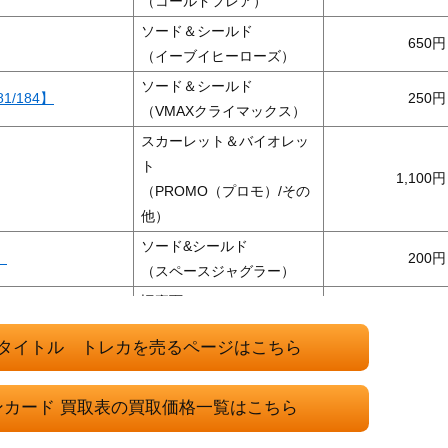
（コールドフレア）
ソード＆シールド
650
（イーブイヒーローズ）
ソード＆シールド
1/184】
250
（VMAXクライマックス）
スカーレット＆バイオレッ
ト
1,100
（PROMO（プロモ）/その
他）
ソード&シールド
】
200
（スペースジャグラー）
旧裏面
（第一弾）
タイトル トレカを売るページはこちら
ソード&シールド
400
（爆炎ウォーカー）
ンカード 買取表の買取価格一覧はこちら
サン&ムーン
1,900
（チャンピオンロード）