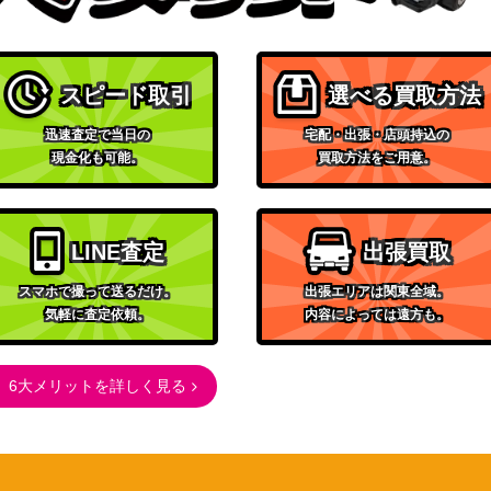
（プラズマゲイル）
サン＆ムーン
101/095】
50,000
（タッグボルト）
スピード取引
選べる買取方法
）【SM12 100/0
サン＆ムーン
16,000
（オルタージェネシス）
迅速査定で当日の
宅配・出張・店頭持込の
スカーレット＆バイオレッ
現金化も可能。
買取方法をご用意。
ト
300
（ナイトワンダラー）
XY・XY BREAK
LINE査定
出張買取
4,400
（バンデットリング）
スマホで撮って送るだけ。
出張エリアは関東全域。
XY・XY BREAK
1,300
気軽に査定依頼。
内容によっては遠方も。
（コレクションX）
XY・XY BREAK
10,000
6大メリットを詳しく見る
（THE BEST OF XY）
スカーレット＆バイオレッ
】
ト
1,800
（楽園ドラゴーナ）