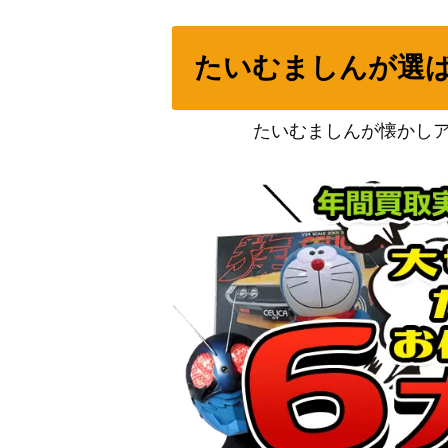
ペパーのマフィティフex（SAR）【SV9a 08
たいむましんが選
ディアルガGX（HR）【SM5S 075/066】
たいむましんが懐かし
キャンデラ（SR）【S10b 080/071】
ガオガエンex （SR）【SV5M 085/071】
ルリナ（HR）【s4 118/100】
ビワ（SR）【SV8a 197/187】
カメックス（UR）【BW7 078/070】