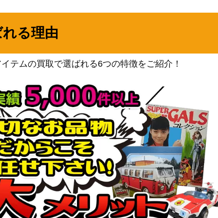
スカーレット＆バイオレッ
8/063】
ト
1,000
ばれる理由
（熱風のアリーナ）
サン&ムーン
2,400
（ウルトラサン）
アイテムの買取で選ばれる6つの特徴をご紹介！
ソード&シールド
250
（Pokemon GO）
スカーレット＆バイオレッ
ト
150
（サイバージャッジ）
ソード＆シールド
1,000
（仰天のボルテッカー）
スカーレット＆バイオレッ
ト
400
（テラスタルフェスex）
BW
11,800