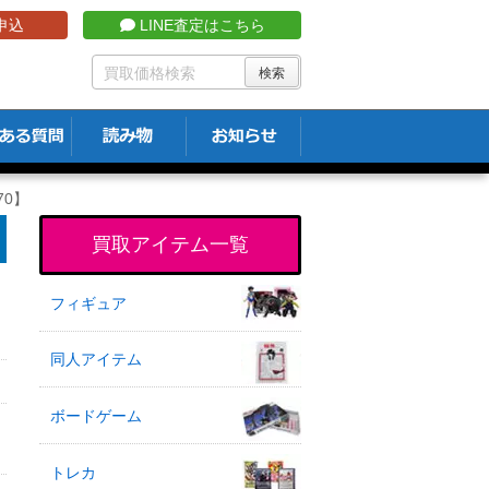
申込
LINE査定はこちら
70】
買取アイテム一覧
フィギュア
同人アイテム
ボードゲーム
トレカ