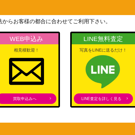
スカーレット＆バイオレッ
ト
600
（バイオレットex）
法からお客様の都合に合わせてご利用下さい。
ソード＆シールド
700
（摩天パーフェクト）
WEB申込み
LINE無料査定
スカーレット＆バイオレッ
相見積歓迎！
写真をLINEに送るだけ！
 216/187】
ト
100
（テラスタルフェスex）
スカーレット＆バイオレッ
ト
50
（ポケモンカード151）
スカーレット＆バイオレッ
買取申込みへ
LINE査定を詳しく見る
ト
】
200
（シャイニートレジャー
ex）
サン&ムーン
4,000
（ひかる伝説）