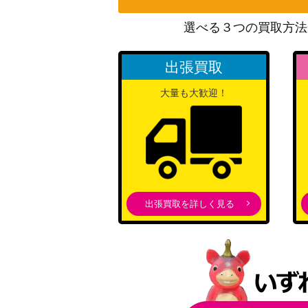
選べる３つの買取方法
暗号マニアの解読 （SR）【SV5M 090/07
出張買取
ジニア（SR）【SV1S 097/078】
大量も大歓迎！
ポケモンパルシティ（ プロモ / バトルロー
大会）
スイクン＆エンテイLEGEND（キラ）【L2 06
6/080】
出張買取を詳しく見る
デオキシスex【006/015】
ウネルミナモex（UR）【SV5K 099/071】
わるいフシギバナ