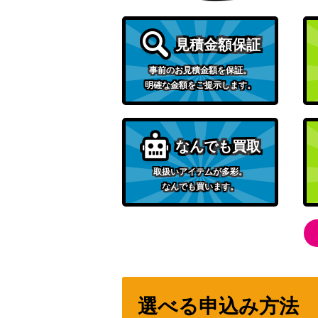
エリカの招待 (SR)【SV2a 196/165】
見積金額保証
ギラティナVSTAR（HR）【S11 120/100
事前のお見積金額を保証。
明確な金額をご提示します。
セレナ（SR）【S11a 081/068】
カイオーガex
なんでも買取
取扱いアイテムが多彩。
なんでも買います。
ボルケニオンex（SR）【SV9 113/100】
カメックスEX（SR）【CP6 092/087】
博士の研究[フトゥー博士]（SR）【SV1V 09
選べる申込み方法