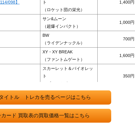
14/098】
ト
1,400
（ロケット団の栄光）
サン&ムーン
1,000
（超爆インパクト）
BW
700
（ライデンナックル）
XY・XY BREAK
1,600
（ファントムゲート）
スカーレット＆バイオレッ
ト
350
（ブラックボルト）
ソード＆シールド
3,600
タイトル トレカを売るページはこちら
（連撃マスター）
スカーレット＆バイオレッ
ンカード 買取表の買取価格一覧はこちら
ト
500
（超電ブレイカー）
サン&ムーン