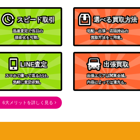
ト
1,500
（ポケモンカード151）
スピード取引
選べる買取方法
ソード&シールド
】
900
（ロストアビス）
迅速査定で当日の
宅配・出張・店頭持込の
ソード&シールド
現金化も可能。
買取方法をご用意。
5,500
（白熱のアルカナ）
ADVシリーズ
（第4弾 拡張パック とかれ
1,000
LINE査定
出張買取
た封印）
スマホで撮って送るだけ。
出張エリアは関東全域。
スカーレット＆バイオレッ
気軽に査定依頼。
内容によっては遠方も。
ト
200
（バトルパートナーズ）
6大メリットを詳しく見る
XY・XY BREAK
21,000
（20th Anniversary）
スカーレット＆バイオレッ
8/078】
ト
70
（バイオレットex）