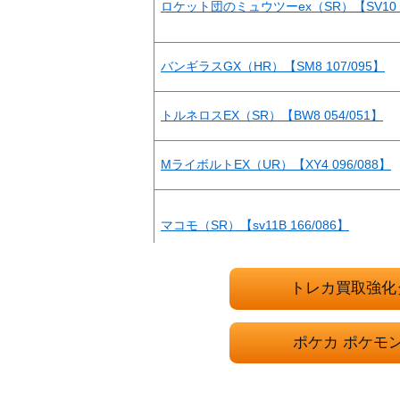
ロケット団のミュウツーex（SR）【SV10 1
バンギラスGX（HR）【SM8 107/095】
トルネロスEX（SR）【BW8 054/051】
MライボルトEX（UR）【XY4 096/088】
マコモ（SR）【sv11B 166/086】
エンペルトV（SR/sa）【s5R 074/070】
トレカ買取強化
ポケカ ポケモ
サザンドラex（SR）【SV8 124/106】