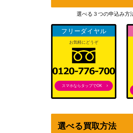
ビート（SR）【S1W 068/060】
選べる３つの申込み方
フリーダイヤル
イルカマン（AR）【SV4a 339/190】
お気軽にどうぞ
サザンドラ（UR）【BW3 057/052】
ミツル（SR）【XY6 089/078】
スマホならタップでOK
カミツレのきらめき（SR）【s12a 246/17
ザオボー（SR）【SM8 103/095】
選べる買取方法
サンダースex（SAR）【SV8a 20９/187】