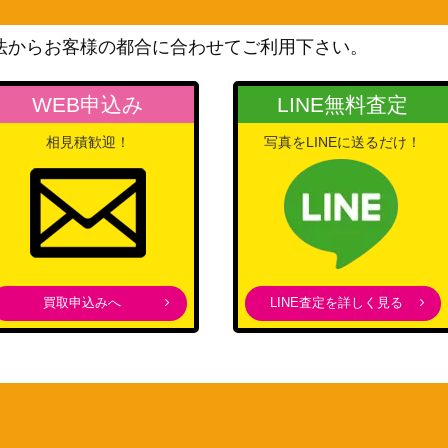
ソード&シールド
400
（ソード）
法からお客様の都合に合わせてご利用下さい。
スカーレット＆バイオレッ
ト
WEB申込み
LINE無料査定
150
（シャイニートレジャー
相見積歓迎！
写真をLINEに送るだけ！
ex）
BW
6,600
（サイコドライブ）
XY・XY BREAK
6,000
（エメラルドブレイク）
ソード&シールド
2】
2,000
買取申込みへ
LINE査定を詳しく見る
（VSTARユニバース）
サン&ムーン
400
（超爆インパクト）
スカーレット＆バイオレッ
ト
1,700
（テラスタルフェスex）