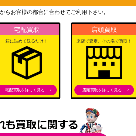
スカーレット＆バイオレッ
からお客様の都合に合わせてご利用下さい。
1】
ト
400
（サイバージャッジ）
宅配買取
店頭買取
スカーレット＆バイオレッ
ト
150
箱に詰めて送るだけ！
来店で査定、その場で買取！
（スカーレットex）
ドサマー2007関東
DPシリーズ
10,000
（プロモカード）
5/080】【L2 06
LEGEND
（よみがえる伝説）
宅配買取を詳しく見る
店頭買取を詳しく見る
PCGシリーズ
900
（デオキシスデッキ）
スカーレット＆バイオレッ
ト
500
（ワイルドフォース）
旧裏
6,000