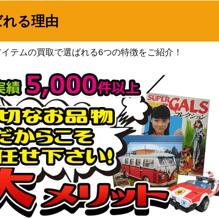
1,100
（ウルトラムーン）
ばれる理由
ソード＆シールド
】
250
（仰天のボルテッカー）
ソード＆シールド
アイテムの買取で選ばれる6つの特徴をご紹介！
1,200
（摩天パーフェクト）
スカーレット＆バイオレッ
ト
30】
7,500
（PROMO（プロモ）/その
他）
XY・XY BREAK
40,000
（20th Anniversary）
VSシリーズ
3,000
（ポケモンカード★VS）
サン＆ムーン
4】
7,500
（ミラクルツイン）
スカーレット＆バイオレッ