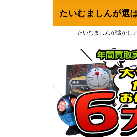
デンジ（SR）【SM5M 071/066】
たいむましんが選
ガラルタチフサグマ（UR）【s4 119/100
たいむましんが懐かし
基本鋼エネルギー（UR)【s7D 090/067】
ピカチュウex（PROMO）【WCS23 001/0
カスミのやる気（SR）【CP6 099/087】
マツバのゲンガー
カスミのおねがい（SR）【SM11 104/09