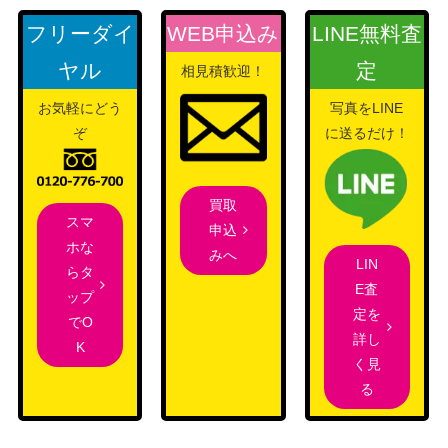
スカーレット＆バイオ
フリーダイ
WEB申込み
LINE無料査
メガヤンマex（SR）【SV
レット
400
9a 076/063】
ヤル
定
相見積歓迎！
（熱風のアリーナ）
お気軽にどう
写真をLINE
サン&ムーン
カメックスGX（HR）【S
ぞ
に送るだけ！
（フルメタルウォー
900
M9b 064/054】
ル）
スカーレット＆バイオ
グソクムシャex（SAR）
買取
レット
1,000
スマ
【SV4K 088/066】
申込
（古代の咆哮）
ホな
みへ
LIN
ランダムレシーバー（U
BW
らタ
3,100
E査
R）【BW7 079/070】
（プラズマゲイル）
ップ
定を
でO
ギャロップ（PROMO）
eシリーズ
300
詳し
K
【011/P】
（PROMO）
く見
スカーレット＆バイオ
る
リバーサルエネルギー（U
レット
300
R）【092/062 SV3a】
（レイジングサーフ）