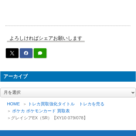
ソード&シールド
タイサイ（HR）【S10P 0
（スペースジャグラ
200
85/067】
ー）
スイレン（SR）【SM4+ 1
サン＆ムーン
25,000
18/114】
（GXバトルブースト）
よろしければシェアお願いします
モルペコV（SR）【S1H 0
ソード&シールド
200
62/060】
（シールド）
ポケモンブリーダーの育成
ソード&シールド
300
（SR）【S2a 078/070】
（爆炎ウォーカー）
アーカイブ
ソード&シールド
ルギアVSTAR（RRR）【S
（パラダイムトリガ
200
12 080/098】
ア
ー）
ー
エーテルパラダイス保護区
カ
HOME
トレカ買取強化タイトル トレカを売る
サン&ムーン
イ
（UR）【SM9a 070/05
250
ポケカ ポケモンカード 買取表
（ナイトユニゾン）
ブ
5】
グレイシアEX（SR）【XY10 079/078】
スカーレット＆バイオ
モモワロウex（SAR）【S
レット