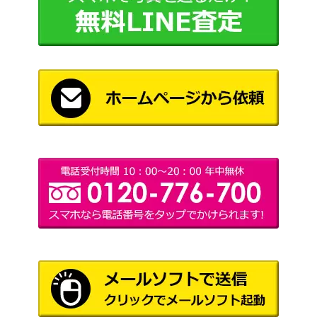
パオジアンex（UR）【SV
レット
400
2P 097/071】
（[SV2P]スノーハザー
ド）
グラードンEX（SR）【XY
XY・XY BREAK
5,100
5 073/070】
（ガイアボルケーノ）
ハッサムEX（SR）【XY9
XY・XY BREAK
2,000
086/080】
（破天の怒り）
フシギバナ とりかえっ
旧裏
3,500
こプリーズ
（プロモ）
eシリーズ
水の都のラティオス
6,000
（劇場限定VSパック）
フェローチェ&マッシブー
サン＆ムーン
ンGX（SR/SA）【SM9b 0
（フルメタルウォー
1,800
56/054】
ル）
エーフィGX（SR）【SM1
サン&ムーン
3,600
S 062/060】
（コレクションサン）