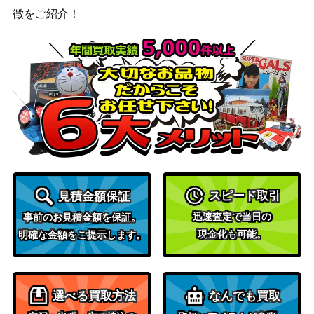
W3 054/052】
（ヘイルブリザード）
徴をご紹介！
ヒスイの仲間たち（SR）
ソード&シールド
1,200
【S12a 249/172】
（VSTARユニバース）
アルセウス＆ディアルガ＆
サン&ムーン
パルキア（HR）【SM12 1
（オルタージェネシ
2,400
12/095】
ス）
サン＆ムーン
エリカのおもてなし（S
40,000
（タッグオールスター
R）【SM12a 190/173】
ズ）
スカーレット＆バイオ
アクロマの執念（SR）【S
レット
150
スピード取引
見積金額保証
V6a 083/064】
（ナイトワンダラー）
迅速査定で当日の
事前のお見積金額を保証。
ポケモンセンターのお姉さ
現金化も可能。
明確な金額をご提示します。
ソード&シールド
10,000
ん（SR）【PROMO 069/
（ムゲンゾーン）
S-P】
ミロカロスV（SR）【s2 0
ソード&シールド
選べる買取方法
なんでも買取
200
99/096】
（反逆クラッシュ）