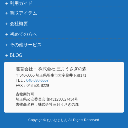
150
利用ガイド
V8a 219/187】
（テラスタルフェス
ex）
買取アイテム
サン&ムーン
会社概要
マリィのプライド（SR）
17,000
（スタートデッキ
【Sl 419/414】
初めての方へ
100）
XY・XY BREAK
その他サービス
カイリューEX（SR）【XY
（ライジングフィス
3,000
3 100/096】
BLOG
ト）
カメックス とりかえっこ
旧裏
運営会社： 株式会社 三月うさぎの森
5,000
プリーズ
（プロモ）
〒348-0065 埼玉県羽生市大字藤井下組171
TEL：
048-598-6557
きとうし（SR）【SM11 1
サン&ムーン
FAX：048-501-8229
1,200
05/094】
（ミラクルツイン）
古物商許可
ピカチュウ（プロモ）【3
サン&ムーン
埼玉県公安委員会 第431230027434号
7,800
古物商名称：株式会社三月うさぎの森
69/SM-P】
（プロモ）
ネオラントV（SR/SA）
ソード&シールド
800
Copyright© たいむましん All Rights Reserved.
【S9 105/100】
（スターバース）