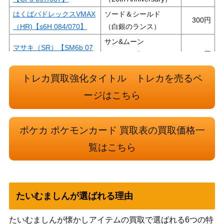
はくばバドレックスVMAX
ソード＆シールド
300
（HR)【s6H 084/070】
（白銀のランス）
サン&ムーン
マサキ（SR）【SM6b 07
（チャンピオンロー
3,000
6/066】
ド）
トレカ買取強化タイトル トレカを売るペ
neoシリーズ
エンテイ（プレミアムファ
（プレミアムファイル
400
ージはこちら
イル2 ）【neoP2】
2）
スカーレット＆バイオ
ポケカ ポケモンカード 買取表の買取価格一
タロ（SR）【SV7 124/10
レット
400
覧はこちら
2】
（スカーレット＆バイ
オレット）
ソード＆シールド
望遠スコープ（UR）【s4
（仰天のボルテッカ
200
120/100】
たいむましんが選ばれる理由
ー）
グラードンEX（SR）【B
BW
たいむましんが懐かしアイテムの買取で選ばれる6つの特
4,200