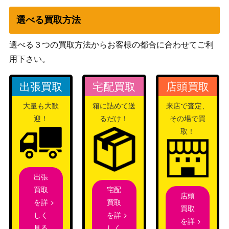
スカーレット＆バイオ
夜のタンカ（UR）【SV8
レット
3,600
選べる買取方法
137/106】
（超電ブレイカー）
選べる３つの買取方法からお客様の都合に合わせてご利
リザードンV（SR）【S9
ソード&シールド
700
用下さい。
102/100】
（スターバース）
スカーレット＆バイオ
博士の研究[オーリム博士]
出張買取
宅配買取
店頭買取
レット
300
（SR）【SV1S 099/078】
（スカーレットex）
大量も大歓
箱に詰めて送
来店で査定、
スカーレット＆バイオ
迎！
るだけ！
その場で買
グレイシア（PROMO）
レット
800
取！
【069/SV-P】
（PROMO）
スカーレット＆バイオ
チャーレムex（SR）【SV
レット
100
7 120/102】
出張
（ステラミラクル）
宅配
買取
店頭
サーナイトEX（UR）【XY
XY・XY BREAK
10,500
買取
を詳
買取
11 059/054】
（冷酷の反逆者）
を詳
しく
を詳
スカーレット＆バイオ
しく
見る