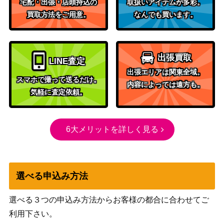
宅配・出張・店頭持込の
取扱いアイテムが多彩。
ソード＆シールド
エーフィVMAX【sp4 004/
買取方法をご用意。
なんでも買います。
（イーブイヒーロー
800
004】
ズ）
エンペルトV（SR/sa）【s
ソード＆シールド
3,600
出張買取
LINE査定
5R 074/070】
（連撃マスター）
出張エリアは関東全域。
ソード＆シールド
スマホで撮って送るだけ。
サイトウ（HR）【s4 116/
内容によっては遠方も。
（仰天のボルテッカ
700
気軽に査定依頼。
100】
ー）
旧裏面
ギャラドス LV.41
（第一弾）
6大メリットを詳しく見る
サナ（SR）【XY 185/17
XY・XY BREAK
90,000
1】
（THE BEST OF XY）
コイキング＆ホエルオーG
選べる申込み方法
サン&ムーン
X（SR）【SM9 098/09
1,700
（タッグボルト）
5】
選べる３つの申込み方法からお客様の都合に合わせてご
マグマの滝壺（UR）【S9
ソード&シールド
利用下さい。
500
127/100】
（スターバース）