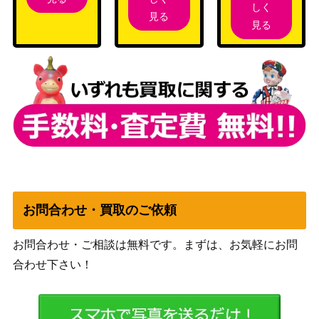
ケルディオex（SR）【sv1
しく
レット
200
見る
1W 161/086】
見る
（ホワイトフレア）
スカーレット＆バイオ
シトロンの機転（SR）【S
レット
300
V8 128/106】
（超電ブレイカー）
旧裏
R団のミュウツー
1,200
（ジム拡張第2弾）
スカーレット＆バイオ
リザードンex (SR)【SV2
レット
400
a 185/165】
（ポケモンカード
151）
お問合わせ・買取のご依頼
マーシャドー&カイリキー
サン&ムーン
GX（SR）【SM10 101/09
3,000
お問合わせ・ご相談は無料です。まずは、お気軽にお問
（ダブルブレイズ）
5】
合わせ下さい！
プルメリ（SR）【SM3H 0
サン＆ムーン
4,700
57/051】
（闘う虹を見たか）
スカーレット＆バイオ