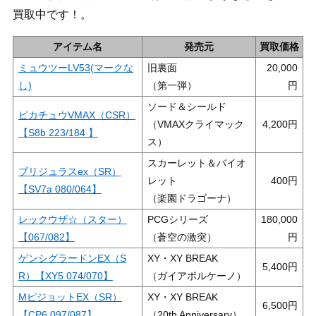
買取中です！。
アイテム名
発売元
買取価格
ミュウツーLV53(マークな
旧裏面
20,000
し)
（第一弾）
ソード＆シールド
ピカチュウVMAX（CSR）
（VMAXクライマック
4,200
【S8b 223/184 】
ス）
スカーレット＆バイオ
ブリジュラスex（SR）
レット
400
【SV7a 080/064】
（楽園ドラゴーナ）
レックウザ☆（スター）
PCGシリーズ
180,000
【067/082】
（蒼空の激突）
ゲンシグラードンEX（S
XY・XY BREAK
5,400
R）【XY5 074/070】
（ガイアボルケーノ）
MピジョットEX（SR）
XY・XY BREAK
6,500
【CP6 097/087】
（20th Anniversary）