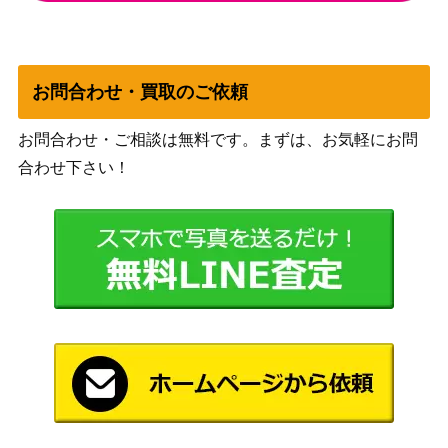
スカーレット＆バイオ
ミュウex（SAR）【SV2a
レット
3,500
205/165】
（ポケモンカード
151）
お問合わせ・買取のご依頼
リーフィアGX（PROM
サン&ムーン
6,000
お問合わせ・ご相談は無料です。まずは、お気軽にお問
O）【268/SM-P】
（PROMO）
合わせ下さい！
旧裏
わるいリザード
（第4弾 拡張パック
50
「ロケット団」）
スカーレット＆バイオ
グラビティーマウンテン
レット
1,000
（UR）【SV8 138/106】
（超電ブレイカー）
マツリカ（SR）【SM7b 0
サン&ムーン
2,500
56/050】
（フェアリーライズ）
スイレン（SR）【SM4+ 1
サン＆ムーン
25,000
18/114】
（GXバトルブースト）
スカーレット＆バイオ