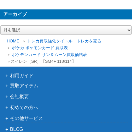
（ホワイトフレア）
スカーレット＆バイオ
アーカイブ
テツノイサハex（SAR）
レット
900
【SV5M 093/071】
（サイバージャッジ）
ア
ー
ソーナンス（チャレンジひ
LEGEND
1,800
カ
HOME
トレカ買取強化タイトル トレカを売る
ろば）
（プロモカード）
イ
ポケカ ポケモンカード 買取表
サン＆ムーン
ブ
ポケモンカード サン＆ムーン買取価格表
エリカのおもてなし（S
40,000
（タッグオールスター
スイレン（SR）【SM4+ 118/114】
R）【SM12a 190/173】
ズ）
ソード＆シールド
利用ガイド
ピカチュウVMAX（UR）
（VMAXクライマック
2,400
買取アイテム
【S8b 279/184】
ス）
会社概要
XY・XY BREAK
ゼクロム （R）【CP2 00
（伝説キラコレクショ
2,100
初めての方へ
9/027】
ン）
その他サービス
スカーレット＆バイオ
BLOG
アカマツ（SAR）【SV8a
レット