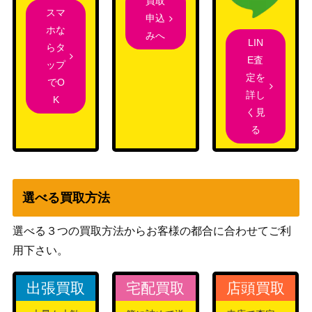
買取
スマ
ブースター（キラ）【017/
eシリーズ
申込
5,000
ホな
088】
（裂けた大地）
みへ
LIN
らタ
ソルガレオ＆ルナアーラG
E査
サン＆ムーン
18,000
ップ
X（SR/SA）【SM11b 063/
定を
（ドリームリーグ）
でO
049】
詳し
K
スカーレット＆バイオ
く見
イーブイ（PROMO）【06
レット
800
る
2/SV-P】
（PROMO）
スカーレット＆バイオ
チオンジェンex（SAR）
レット
350
選べる買取方法
【SV2P 092/071】
（[SV2P]スノーハザー
ド）
選べる３つの買取方法からお客様の都合に合わせてご利
旧裏面
フシギバナ
用下さい。
（第一弾）
スカーレット＆バイオ
出張買取
宅配買取
店頭買取
シャワーズ（PROMO）
レット
900
【063/SV-P】