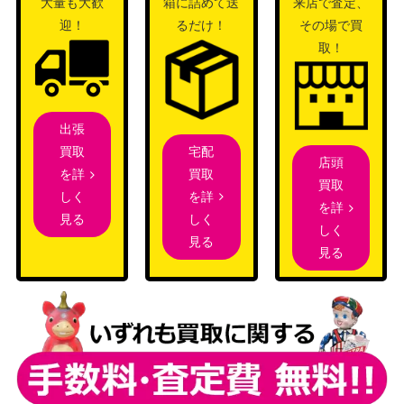
（PROMO）
大量も大歓
箱に詰めて送
来店で査定、
迎！
るだけ！
その場で買
リザードンV（SAR）【S1
ソード&シールド
700
取！
2a 211/172】
（VSTARユニバース）
スカーレット＆バイオ
カメックスex（SAR）【S
レット
1,600
V2a 202/165】
（ポケモンカード
出張
151）
宅配
買取
店頭
スカーレット＆バイオ
買取
を詳
クセロシキのたくらみ（S
買取
レット
200
を詳
しく
R）【SV6a 086/064】
を詳
（ナイトワンダラー）
しく
見る
しく
見る
スカーレット＆バイオ
見る
ゼイユ（SR）【SV6 123/
レット
500
101】
（変幻の仮面）
バンギラスV （SR）【s5l
ソード&シールド
6,000
077/070】
（一撃マスター）
センパイとコウハイ（PR
XY・XY BREAK
20,000
OMO）【XY-P 20th】
（20th Anniversary）