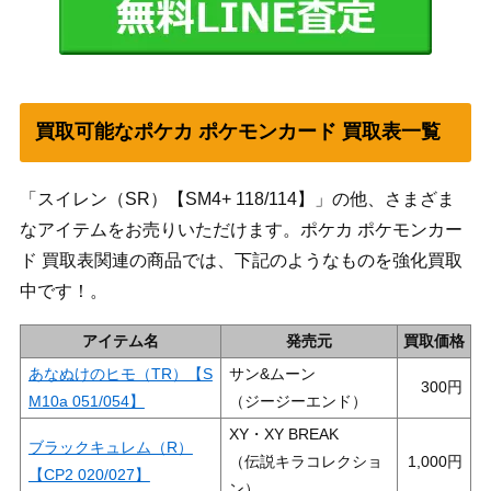
買取可能なポケカ ポケモンカード 買取表一覧
「スイレン（SR）【SM4+ 118/114】」の他、さまざま
なアイテムをお売りいただけます。ポケカ ポケモンカー
ド 買取表関連の商品では、下記のようなものを強化買取
中です！。
アイテム名
発売元
買取価格
あなぬけのヒモ（TR）【S
サン&ムーン
300
M10a 051/054】
（ジージーエンド）
XY・XY BREAK
ブラックキュレム（R）
（伝説キラコレクショ
1,000
【CP2 020/027】
ン）