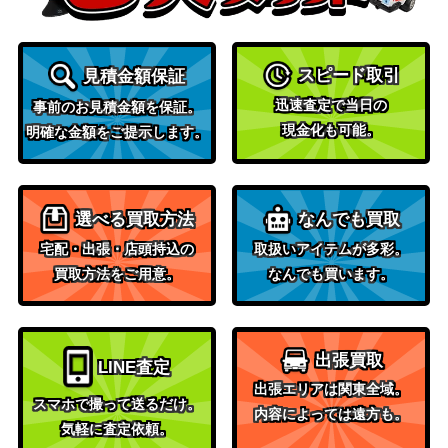
【SV2P 088/071】
（[SV2P]スノーハザー
ド）
オーガポンかまどのめんe
スカーレット＆バイオ
スピード取引
見積金額保証
x（SAR）【SV6 126/10
レット
350
迅速査定で当日の
事前のお見積金額を保証。
1】
（変幻の仮面）
現金化も可能。
明確な金額をご提示します。
スカーレット＆バイオ
サカキのカリスマ (SAR)
レット
250
【SV2a 207/165】
（ポケモンカード
選べる買取方法
なんでも買取
151）
宅配・出張・店頭持込の
取扱いアイテムが多彩。
スカーレット＆バイオ
メロエッタex（SR）【sv1
買取方法をご用意。
なんでも買います。
レット
300
1B 162/086】
（ブラックボルト）
ソード&シールド
コスモウム（ミラー）【S
（25th ANNIVERSARY
1,000
出張買取
LINE査定
8a 015/028】
COLLECTION）
出張エリアは関東全域。
スマホで撮って送るだけ。
スカーレット＆バイオ
内容によっては遠方も。
気軽に査定依頼。
ピーニャ（SR）【SV2P 0
レット