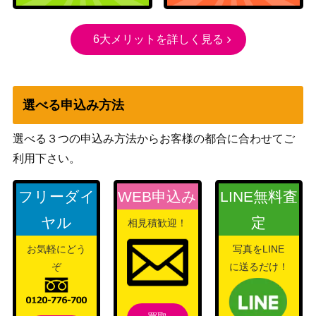
70
91/071】
（[SV2P]スノーハザー
ド）
6大メリットを詳しく見る
ボスごっこピカチュウスカ
サン＆ムーン
15,000
ル団（プロモ）【197/SM-
（プロモ）
P】
選べる申込み方法
スカーレット＆バイオ
オルティガ（SR）【SV8a
レット
150
選べる３つの申込み方法からお客様の都合に合わせてご
189/187】
（テラスタルフェス
ex）
利用下さい。
ジラーチV（SR）【S10D
ソード&シールド
250
フリーダイ
WEB申込み
LINE無料査
071/067】
（タイムゲイザー）
デンジ（SR）【SM5M 07
サン&ムーン
ヤル
定
相見積歓迎！
1,100
1/066】
（ウルトラムーン）
お気軽にどう
写真をLINE
ヒスイドレディアV（SR）
ソード&シールド
200
ぞ
に送るだけ！
【S10D 068/067】
（タイムゲイザー）
ワープエネルギー（UR）
サン&ムーン
700
【SM4S 061/050】
（覚醒の勇者）