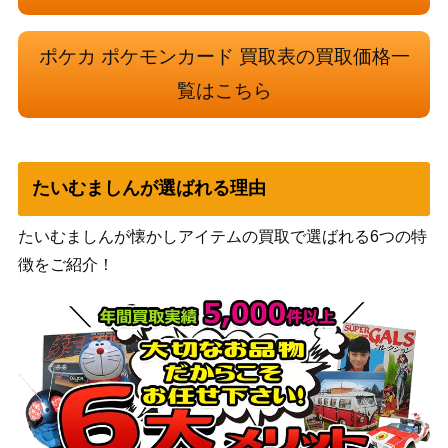
スカーレット＆バイオ
ボタン（SAR）【SV4a 35
レット
800
ポケカ ポケモンカード 買取表の買取価格一
4/190】
（シャイニートレジャ
ーex）
覧はこちら
サン&ムーン
カプ・レヒレGX（HR）
（新たなる試練の向こ
2,000
【SM2+ 060/049】
う）
たいむましんが選ばれる理由
ロケット団のニドキングe
スカーレット＆バイオ
x（SR）【SV10 116/09
レット
600
たいむましんが懐かしアイテムの買取で選ばれる6つの特
8】
（ロケット団の栄光）
徴をご紹介！
ギャラドスVMAX（HR)
ソード＆シールド
400
【s7R 081/067】
（蒼天ストリーム）
スカーレット＆バイオ
ヤバソチャex（SAR）【S
レット
350
V5a 089/066】
（クリムゾンヘイズ）
スカーレット＆バイオ
ダイオウドウex（SR）
レット
50