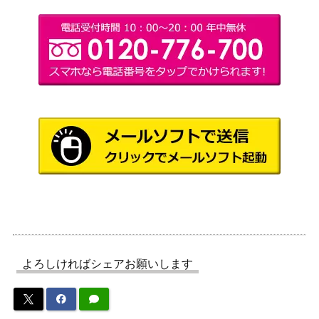
ピカチュウex（UR）【SV
レット
3,300
8 136/106】
（超電ブレイカー）
ジャローダ（UR）【BW5
BW
6,000
054/050】
（リューノブレード）
パルスワンV（SR）【s1a
ソード&シールド
150
074/070】
（VMAXライジング）
アオギリの切り札（SR）
XY・XY BREAK
5,700
【XY5 077/070】
（タイダルストーム）
ピカチュウ（PROMO）
ソード&シールド
8,000
【001/S-P】
（プロモカード）
デンジャラスドリル（U
サン&ムーン
250
R）【SM8a 064/052】
（ダークオーダー）
ダイブボール（UR）【XY
XY・XY BREAK
3,900
よろしければシェアお願いします
5 080/070】
（タイダルストーム）
スカーレット＆バイオ
エルフーンex（SR）【sv1
レット
200
1W 159/086】