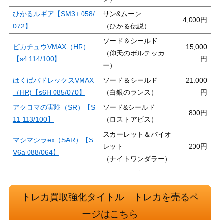
ひかるルギア【SM3+ 058/
サン&ムーン
4,000
072】
（ひかる伝説）
ソード＆シールド
ピカチュウVMAX（HR）
15,000
（仰天のボルテッカ
【s4 114/100】
ー）
はくばバドレックスVMAX
ソード＆シールド
21,000
（HR)【s6H 085/070】
（白銀のランス）
アクロマの実験（SR）【S
ソード&シールド
800
11 113/100】
（ロストアビス）
スカーレット＆バイオ
マシマシラex（SAR）【S
レット
200
V6a 088/064】
（ナイトワンダラー）
スカーレット＆バイオ
ピカチュウex（PROMO）
レット
7,500
トレカ買取強化タイトル トレカを売るペ
【WCS23 001/030】
（PROMO（プロモ）/
その他）
ージはこちら