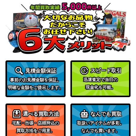
ホワイトキュレム（R）
（伝説キラコレクショ
1,100
【CP2 021/027】
ン）
アルセウスV（SR/SA）
ソード&シールド
3,000
【S9 112/100】
（スターバース）
サン&ムーン
モノマネむすめ（SR）【S
（チャンピオンロー
9,000
M6b 077/066】
ド）
リザードン【初版：かいり
旧裏面
スピード取引
見積金額保証
き誤植】マーク無し
（第一弾）
迅速査定で当日の
ヒスイの仲間たち（SR）
ソード&シールド
事前のお見積金額を保証。
1,200
現金化も可能。
【S12a 249/172】
（VSTARユニバース）
明確な金額をご提示します。
ソード＆シールド
ピカチュウVMAX（UR）
（VMAXクライマック
2,400
【S8b 279/184】
ス）
選べる買取方法
なんでも買取
ジャッジマン（SR）【SM
サン&ムーン
宅配・出張・店頭持込の
取扱いアイテムが多彩。
700
7a 066/060】
（迅雷スパーク）
買取方法をご用意。
なんでも買います。