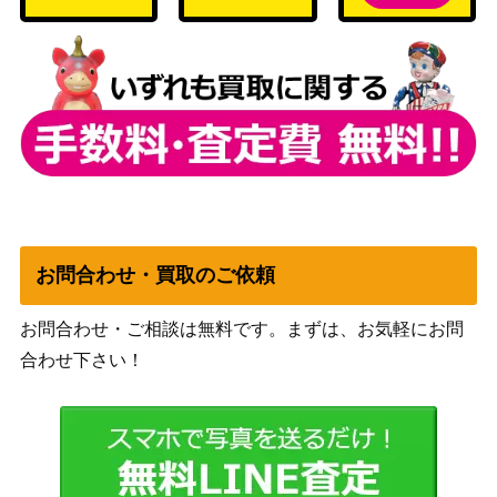
ト）
デデンネGX（HR）【SM9
サン&ムーン
1,300
a 065/055】
（ナイトユニゾン）
アセロラ（エクストラバト
サン＆ムーン
ルの日）【395/SM-P】
（プロモカード）
旧裏
18,000
ルギア (プロモ)
（プロモ）
ソード＆シールド
基本悪エネルギー（UR)
（イーブイヒーロー
900
【S6a 101/069】
ズ）
お問合わせ・買取のご依頼
サン＆ムーン
グズマ&ハラ（SR）【SM
お問合わせ・ご相談は無料です。まずは、お気軽にお問
（オルタージェネシ
400
12 105/095】
合わせ下さい！
ス）
neoシリーズ
ウソッキー（プレミアムフ
（プレミアムファイル
100
ァイル3 ）【neoP3】
3）
レックウザ（UR）【BW5
BW
14,900