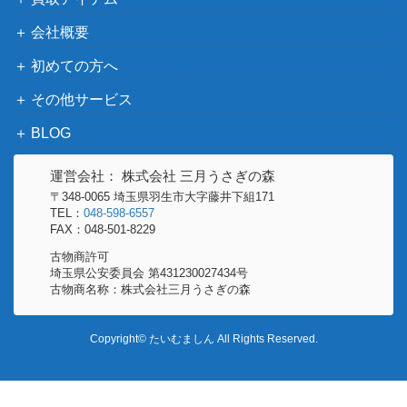
ディアルガGX（HR）【S
サン&ムーン
5,400
会社概要
M5+ 060/050】
（ウルトラフォース）
サナ（SR)【s7R 077/06
ソード＆シールド
初めての方へ
4,200
7】
（蒼天ストリーム）
その他サービス
VSシリーズ
BLOG
イブキのカイリュー
（ポケモンカード
750
★VS）
運営会社： 株式会社 三月うさぎの森
スカーレット＆バイオ
〒348-0065 埼玉県羽生市大字藤井下組171
コイキング（AR）【SV1a
レット
TEL：
048-598-6557
3,800
080/073】
（トリプレットビー
FAX：048-501-8229
ト）
古物商許可
埼玉県公安委員会 第431230027434号
ミュウEX（SR）【BW5 0
BW
7,600
古物商名称：株式会社三月うさぎの森
51/050】
（リューズブラスト）
カイリキーVMAX（HR）
ソード&シールド
250
Copyright© たいむましん All Rights Reserved.
【S10D 081/067】
（タイムゲイザー）
ホウオウEX（SR）【BW5
BW
6,500
051/050】
（リューノブレード）