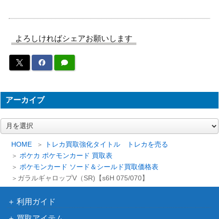
（PROMO）
P】
ソード＆シールド
ガラルの仲間たち（SR）
よろしければシェアお願いします
（VMAXクライマック
2,400
【S8b 258/184】
ス）
neoシリーズ
ライコウ（プレミアムファ
（プレミアムファイル
400
イル3 ）【neoP3】
3）
アーカイブ
ルナアーラGX（UR）【S
サン&ムーン
1,500
M4+ 124/114】
（GXバトルブースト）
ア
ピカチュウ（藤田ニコル
XY・XY BREAK
ー
7,000
カ
コラボ/プロモ）【XY-P】
（プロモ）
HOME
トレカ買取強化タイトル トレカを売る
イ
ポケカ ポケモンカード 買取表
マツリカ（SR）【SM7b 0
サン&ムーン
ブ
2,500
ポケモンカード ソード＆シールド買取価格表
56/050】
（フェアリーライズ）
ガラルギャロップV（SR)【s6H 075/070】
ソード&シールド
ルギアVSTAR（UR）【S1
（パラダイムトリガ
1,500
利用ガイド
2 123/098】
ー）
買取アイテム