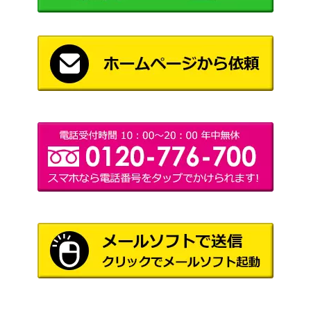
055/050】
（リューズブラスト）
ルチア（SR）【SM7 104/
サン＆ムーン
80,000
096】
（裂空のカリスマ）
カメックス LV.52（マーク
旧裏面
2,300
あり）
（第一弾）
ポンチョを着たピカチュウ
XY・XY BREAK
69,000
（プロモ）【PROMO 23
（プロモ）
0/XY-P】
メリープ（AR）【s12a 20
ソード&シールド
400
9/172】
（VSTARユニバース）
スカーレット＆バイオ
イッカネズミex（SR）
レット
150
【SV4M 084/066】
（未来の一閃）
いちげきウーラオスVMAX
ソード＆シールド
500
（HR）【s5l 084/070】
（一撃マスター）
コイキングごっこピカチュ
XY・XY BREAK
100,000
ウ（PROMO）【150/XY-