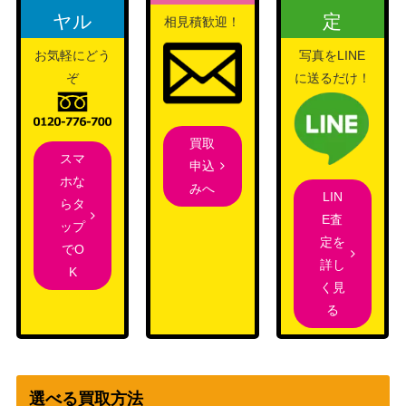
ガメデッキ)）
ヤル
定
相見積歓迎！
バイウールーV（SR）【s
ソード&シールド
150
お気軽にどう
写真をLINE
1a 076/070】
（VMAXライジング）
ぞ
に送るだけ！
ソード＆シールド
ミュウVMAX (UR) 【S8b
（VMAXクライマック
1,800
280/184】
ス）
買取
スマ
センパイとコウハイ（S
XY・XY BREAK
37,500
申込
ホな
R）【XY5 077/070】
（ガイアボルケーノ）
みへ
LIN
らタ
スカーレット＆バイオ
E査
ビワ（SAR）【SV5K 096/
ップ
レット
400
定を
071】
でO
（ワイルドフォース）
詳し
K
XY・XY BREAK
く見
MレックウザEX（SR）
12,300
（エメラルドブレイ
る
【XY6 086/078】
ク）
スカーレット＆バイオ
ネルケ（SR）【SV4a 34
レット
200
選べる買取方法
4/190】
（シャイニートレジャ