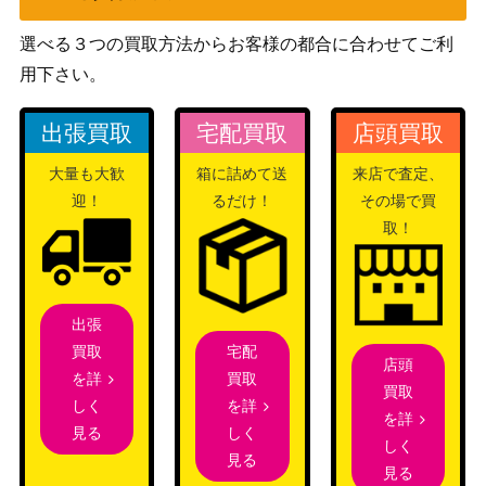
ーex）
選べる３つの買取方法からお客様の都合に合わせてご利
ミュウツーEX（SR）【B
BW
4,100
用下さい。
W3 055/052】
（サイコドライブ）
リーフィアGX（PROM
サン&ムーン
6,000
出張買取
宅配買取
店頭買取
O）【268/SM-P】
（PROMO）
フシギソウLV.23 （プロ
旧裏
大量も大歓
箱に詰めて送
来店で査定、
50
モ）
（プロモ）
迎！
るだけ！
その場で買
取！
スカーレット＆バイオ
ブラッキー（PROMO）
レット
4,000
【067/SV-P】
（PROMO）
スカーレット＆バイオ
出張
ピカチュウex（SAR）【S
12,000
レット
宅配
買取
V8 132/106】
店頭
（超電ブレイカー）
買取
を詳
買取
スカーレット＆バイオ
を詳
しく
を詳
ラウドボーンex（SAR）
レット
しく
見る
1,500
しく
【SV1a 097/073】
（トリプレットビー
見る
見る