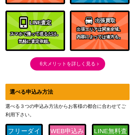
ミュウ☆δデルタ種 015/06
PCGシリーズ
25,000
8
（さいはての攻防）
スカーレット＆バイオ
出張買取
ブロロロームex（SR）
LINE査定
レット
50
【SV3 127/108】
出張エリアは関東全域。
（黒炎の支配者）
スマホで撮って送るだけ。
内容によっては遠方も。
気軽に査定依頼。
スカーレット＆バイオ
スコヴィランex（SR）
レット
200
【SV8 120/106】
（超電ブレイカー）
6大メリットを詳しく見る
旧裏面
ギャラドス LV.41
（第一弾）
スカーレット＆バイオ
ミライドンex（UR）【SV
レット
600
選べる申込み方法
1V 106/078】
（バイオレットex）
選べる３つの申込み方法からお客様の都合に合わせてご
ソルガレオGX（HR）【S
サン&ムーン
2,000
M1S 069/060】
（コレクションサン）
利用下さい。
旧裏
フリーダイ
WEB申込み
LINE無料査
カメールLV.24
（イントロパック(ゼニ
500