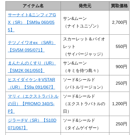
アイテム名
発売元
買取価格
サーナイト&ニンフィアG
サン&ムーン
X（SR）【SM9a 060/05
2,700
（ナイトユニゾン）
5】
スカーレット＆バイオ
テツノイワオex （SAR）
レット
550
【SV5M 095/071】
（サイバージャッジ）
まんたんのくすり（UR）
サン&ムーン
900
【SM2K 061/050】
（キミを待つ島々）
ヒスイダイケンキVSTAR
ソード&シールド
250
（UR）【S9a 091/067】
（バトルリージョン）
マリィ（エクストラバトル
ソード&シールド
の日）【PROMO 340/S-
（エクストラバトルの
1,200
P】
日）
ジラーチV（SR）【S10D
ソード&シールド
250
071/067】
（タイムゲイザー）