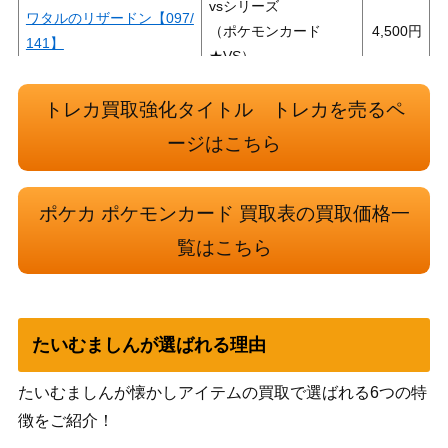
vsシリーズ
ワタルのリザードン【097/
（ポケモンカード
4,500
141】
★VS）
エネポーター（UR）【SM
サン&ムーン
250
トレカ買取強化タイトル トレカを売るペ
6 108/094】
（禁断の光）
スーパーポケモン回収（U
サン&ムーン
ージはこちら
1,000
R）【SM3N 062/051】
（光を食らう闇）
ひかるルギア【SM3+ 058/
サン&ムーン
4,000
ポケカ ポケモンカード 買取表の買取価格一
072】
（ひかる伝説）
覧はこちら
キュレムEX（SR）【XY7
XY・XY BREAK
1,500
084/081】
（バンデットリング）
スカーレット＆バイオ
ブリジュラスex（SAR）
レット
1,800
たいむましんが選ばれる理由
【SV7a 088/064】
（楽園ドラゴーナ）
カイリューV（PROMO）
ソード&シールド
たいむましんが懐かしアイテムの買取で選ばれる6つの特
100
【292/S-P】
（Pokemon GO）
徴をご紹介！
XY・XY BREAK