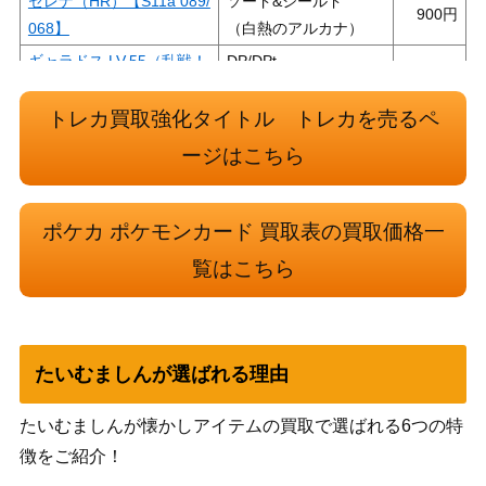
セレナ（HR）【S11a 089/
ソード&シールド
900
068】
（白熱のアルカナ）
ギャラドス LV.55（乱戦！
DP/DPt
15,000
ポケモンスクランブル）
（PROMO（プロモ）/
（006/016 乱）
その他）
トレカ買取強化タイトル トレカを売るペ
ソード＆シールド
ージはこちら
基本炎エネルギー（UR）
（フュージョンアー
700
【S8 129/100】
ツ）
ポケカ ポケモンカード 買取表の買取価格一
ソード＆シールド
ブラッキーV（SR)【S6a 0
（イーブイヒーロー
1,800
覧はこちら
84/069】
ズ）
はくばバドレックスVMAX
ソード＆シールド
300
（HR)【s6H 084/070】
（白銀のランス）
たいむましんが選ばれる理由
基本闘エネルギー（UR）
サン&ムーン
2,500
【SM2L 062/050 】
（アローラの月光）
たいむましんが懐かしアイテムの買取で選ばれる6つの特
スカーレット＆バイオ
タロ（SAR）【SV7 131/1
徴をご紹介！
レット
2,500
02】