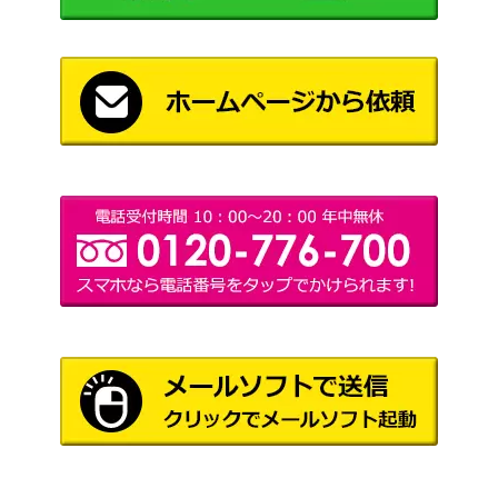
7/078】
（バイオレットex）
あなぬけのヒモ（UR）
サン&ムーン
6,600
【SM3H 062/051】
（闘う虹を見たか）
ポケモンだいすきクラブ
サン&ムーン
（SR）【SM5S 071/06
1,000
（ウルトラサン）
6】
ディアルガGX（SR）【S
サン&ムーン
1,200
M5S 069/066】
（ウルトラサン）
クレセリア（UR)【s7D 08
ソード＆シールド
400
7/067】
（摩天パーフェクト）
ピカチュウ（プロモ）【P
ソード＆シールド
2,000
ROMO 208/S-P】
（プロモ）
ソード＆シールド
シャンデラVMAX（HR）
（フュージョンアー
200
【S8 116/100】
ツ）
ランドロスEX（SR）【B
BW
1,300