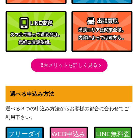
800
【S10b 091/071】
（Pokemon GO）
グレイシアGX（HR）【S
サン&ムーン
4,000
出張買取
M5M 073/066】
（ウルトラムーン）
LINE査定
出張エリアは関東全域。
クレセリア（だいすきクラ
LEGEND
4,000
スマホで撮って送るだけ。
内容によっては遠方も。
ブプロモ）
（プロモカード）
気軽に査定依頼。
旧裏
わるいカイリュー
（第4弾 拡張パック
1,200
「ロケット団」）
6大メリットを詳しく見る
スカーレット＆バイオ
サンダース ミラー/マス
レット
ターボール（R）【SV2a 1
1,300
（ポケモンカード
35/165】
選べる申込み方法
151）
ドラバルトVMAX（HR）
ソード&シールド
300
選べる３つの申込み方法からお客様の都合に合わせてご
【s2 108/096】
（反逆クラッシュ）
利用下さい。
ペパーのマフィティフex
スカーレット＆バイオ
（SAR）【SV9a 088/06
レット
1,000
フリーダイ
WEB申込み
LINE無料査
3】
（熱風のアリーナ）