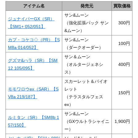
アイテム名
発売元
買取価格
サン&ムーン
ジュナイパーGX（SR）
（強化拡張パック サン
300
【SM1+ 052/051】
&ムーン）
カプ・コケコ◇（PR）【S
サン&ムーン
100
M8a 014/052】
（ダークオーダー）
サン＆ムーン
グズマ&ハラ（SR）【SM
（オルタージェネシ
400
12 105/095】
ス）
スカーレット＆バイオ
モモワロウex（SAR）【S
レット
150
V8a 219/187】
（テラスタルフェス
ex）
サン&ムーン
ルミタン（SR）【SM8b 1
（GXウルトラシャイニ
1,900
57/150】
ー）