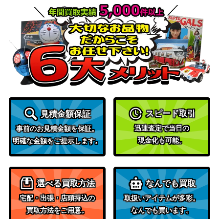
（ステラミラクル）
ゲンシカイオーガEX（S
XY・XY BREAK
3,100
R）【XY5 073/070】
（タイダルストーム）
スカーレット＆バイオ
ピーニャ（SAR）【SV2P
レット
200
096/071】
（[SV2P]スノーハザー
ド）
スカーレット＆バイオ
セグレイブ（AR）【SV2P
レット
スピード取引
見積金額保証
70
077/071】
（[SV2P]スノーハザー
迅速査定で当日の
事前のお見積金額を保証。
ド）
現金化も可能。
明確な金額をご提示します。
サン&ムーン
地底探険隊（SR）【SM6b
10,000
（チャンピオンロー
073/066】
ド）
選べる買取方法
なんでも買取
フウロ（SR）【BW7 076/
BWシリーズ
45,400
宅配・出張・店頭持込の
取扱いアイテムが多彩。
070】
（プラズマゲイル）
買取方法をご用意。
なんでも買います。
ミュウツーVSTAR（UR）
ソード&シールド