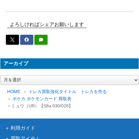
W6 061/059】
（フリーズボルト）
サン&ムーン
ジジーロンGX（HR）【S
（強化拡張パック サン
600
M1+ 065/051】
よろしければシェアお願いします
&ムーン）
旧裏
ゲンガー LV38
（第3弾「化石の秘
2,000
密」）
ソード&シールド
アーカイブ
ヒスイオオニューラV（S
（スペースジャグラ
400
A/SR）【S10P 075/067】
ー）
ア
ー
わるいスリーパー（R）
PCGシリーズ
800
カ
HOME
トレカ買取強化タイトル トレカを売る
【043/084】
（ロケット団の逆襲）
イ
ポケカ ポケモンカード 買取表
ダウジングマシン（R）
BW
ブ
ミュウ（UR）【S8a 030/028】
1,000
【BW7 069/070】
（プラズマゲイル）
サン＆ムーン
ホミカ（SR）【SM12a 19
（タッグオールスター
1,900
利用ガイド
7/173】
ズ）
買取アイテム