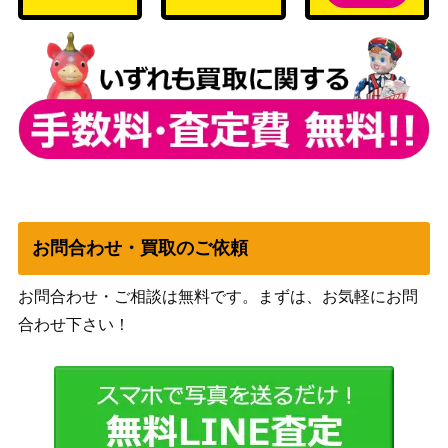
ひかるジラーチ【SM3+ 0
サン&ムーン
2,000
43/072】
（ひかる伝説）
スカーレット＆バイオ
グソクムシャex（SR）
レット
100
【SV4K 081/066】
（古代の咆哮）
レベルボール（UR)【s5R
ソード＆シールド
2,000
090/070】
（連撃マスター）
ビッパ（AR）【s12a 204/
ソード&シールド
1,800
172】
（VSTARユニバース）
お問合わせ・買取のご依頼
スカーレット＆バイオ
キハダ（SR）【SV1a 09
レット
700
お問合わせ・ご相談は無料です。まずは、お気軽にお問
2/073】
（トリプレットビー
合わせ下さい！
ト）
ダイゴの決断（SR）【SM
サン＆ムーン
3,000
7 102/096】
（裂空のカリスマ）
スカーレット＆バイオ
カエデ（SR）【SV1V 09
レット
100