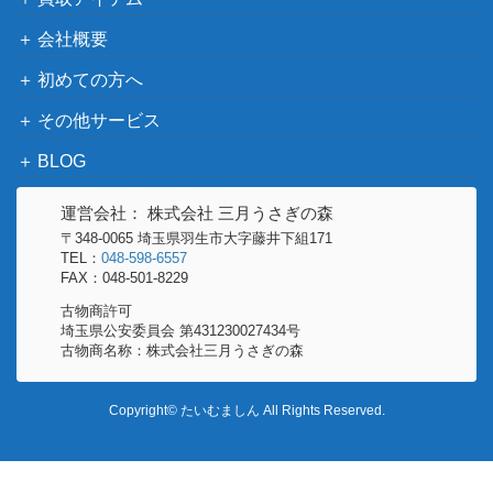
グリーンの戦略（SR）【S
サン＆ムーン
1,500
会社概要
M11 106/094】
（ミラクルツイン）
リザードンEX（SR）【CP
XY・XY BREAK
80,000
初めての方へ
6 090/087】
（20th Anniversary）
その他サービス
カイリュー LV.43 （プロ
旧裏
800
BLOG
モ）
（プロモ）
ソード＆シールド
運営会社： 株式会社 三月うさぎの森
いちげきウーラオスVMAX
（VMAXクライマック
250
〒348-0065 埼玉県羽生市大字藤井下組171
（UR）【S8b 282/184】
ス）
TEL：
048-598-6557
FAX：048-501-8229
スカーレット＆バイオ
古物商許可
おいわいファンファーレ
レット
7,500
埼玉県公安委員会 第431230027434号
（PROMO）【110/SV-P】
（PROMO（プロモ）/
古物商名称：株式会社三月うさぎの森
その他）
ビリジオン（UR）【BW9
BW
Copyright© たいむましん All Rights Reserved.
6,100
084/076】
（メガロキャノン）
ビート（SR）【S1W 068/
ソード&シールド
400
060】
（ソード）