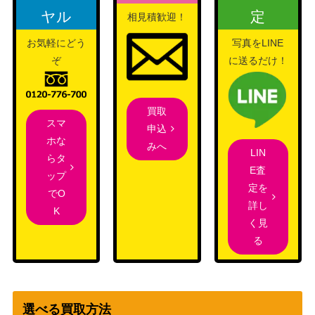
ヤル
定
相見積歓迎！
neoシリーズ
スイクン（プレミアムファ
（プレミアムファイル
300
お気軽にどう
写真をLINE
イル3 ）【neoP3】
3）
ぞ
に送るだけ！
ソード＆シールド
ピカチュウVMAX（HR）
15,000
（仰天のボルテッカ
【s4 114/100】
ー）
買取
スマ
申込
スカーレット＆バイオ
ホな
みへ
イダイナキバex（SSR）
レット
LIN
200
らタ
【SV4a 330/190】
（シャイニートレジャ
E査
ップ
ーex）
定を
でO
サーナイト&ニンフィアG
詳し
K
サン&ムーン
X（HR）【SM9a 067/05
3,200
く見
（ナイトユニゾン）
5】
る
フトゥー博士のシナリオ
スカーレット＆バイオ
（SAR）【SV4M 091/06
レット
700
6】
（未来の一閃）
選べる買取方法