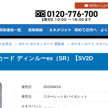
WEBからお
カを売る
ポケカ ポケモンカード 買取表
ポケモンカード スカー
ード ディンルーex（SR）【SV2D
発売日
2023/04/14
発売元
スカーレット＆バイオレット
エキスパンシ