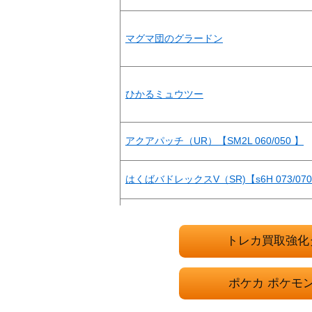
マグマ団のグラードン
ひかるミュウツー
アクアパッチ（UR）【SM2L 060/050 】
はくばバドレックスV（SR)【s6H 073/07
ヒナツ（HR）【S10a 095/071】
トレカ買取強化
グラビティーマウンテン（UR）【SV8 138/
ポケカ ポケモ