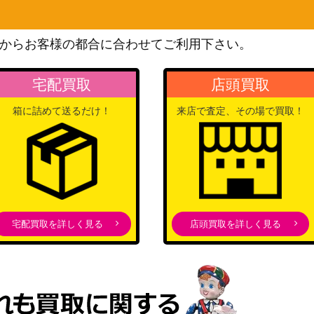
スカーレット＆バイオレッ
ト
30,000
からお客様の都合に合わせてご利用下さい。
（[SV2D]クレイバースト）
サン&ムーン
7,800
宅配買取
店頭買取
（プロモ）
ソード&シールド
箱に詰めて送るだけ！
来店で査定、その場で買取！
2】
2,000
（VSTARユニバース）
スカーレット＆バイオレッ
ト
700
（ステラミラクル）
スカーレット＆バイオレッ
ト
宅配買取を詳しく見る
店頭買取を詳しく見る
SV-P】
7,500
（PROMO（プロモ）/その
他）
サン&ムーン
2,000
（ウルトラフォース）
スカーレット＆バイオレッ