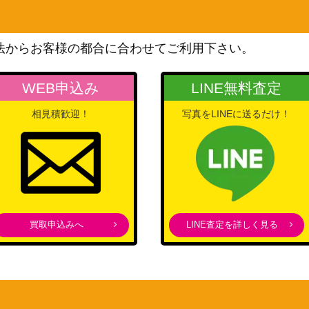
ト
200
（ステラミラクル）
スカーレット＆バイオレッ
法からお客様の都合に合わせてご利用下さい。
ト
300
（テラスタルフェスex）
WEB申込み
LINE無料査定
スカーレット＆バイオレッ
相見積歓迎！
写真をLINEに送るだけ！
】
ト
500
（ワイルドフォース）
旧裏面
7,000
（拡張シート）
サン&ムーン
4,200
（チャンピオンロード）
買取申込みへ
LINE査定を詳しく見る
サン&ムーン
6/095】
2,500
（ダブルブレイズ）
サン&ムーン
（強化拡張パック サン&ム
250
ーン）