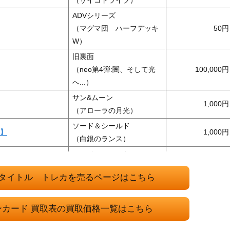
ADVシリーズ
（マグマ団 ハーフデッキ
50
W）
旧裏面
（neo第4弾:闇、そして光
100,000
へ...）
サン&ムーン
1,000
（アローラの月光）
ソード＆シールド
0】
1,000
（白銀のランス）
ソード&シールド
400
（ダークファンタズマ）
タイトル トレカを売るページはこちら
スカーレット＆バイオレッ
106】
ト
1,000
（超電ブレイカー）
ンカード 買取表の買取価格一覧はこちら
スカーレット＆バイオレッ