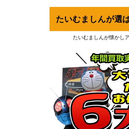
ナンジャモのハラバリーex（SAR）【SV9 1
たいむましんが選
サンダースV（SR)【S6a 078/069】
モクロー＆アローラナッシーGX（SR/SA）【S
たいむましんが懐かし
4】
ルナアーラ（ミラー）【S8a 017/028】
博士の研究[オーキド博士]（SR）【S8a 029
クロバット（クリスタルタイプ）
あなぬけのヒモ（UR）【SM3H 062/051