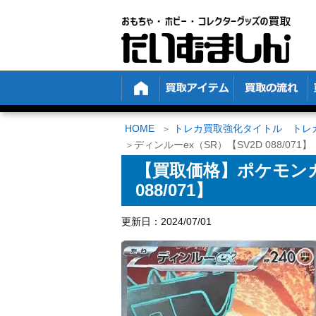
HOME
トレカ買取強化タイトル トレ
ディンルーex（SR）【SV2D 088/071】
【買取価格】ポケモンカ
088/071】
更新日：2024/07/01