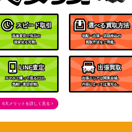
ト
300
（ワイルドフォース）
サン&ムーン
スピード取引
選べる買取方法
700
（フルメタルウォール）
迅速査定で当日の
宅配・出張・店頭持込の
スカーレット＆バイオレッ
現金化も可能。
買取方法をご用意。
ト
1,100
（ナイトワンダラー）
サン&ムーン
LINE査定
出張買取
1,600
（スタートデッキ100）
スマホで撮って送るだけ。
出張エリアは関東全域。
BWシリーズ
気軽に査定依頼。
内容によっては遠方も。
（シャイニーコレクショ
600
ン）
スカーレット＆バイオレッ
6大メリットを詳しく見る
ト
100
（[SV2D]クレイバースト）
スカーレット＆バイオレッ