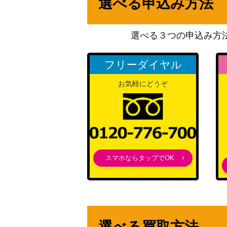
選べる申込み方法
ブライア（SR）【SV7 126/102】
選べる３つの申込み方
アンズの秘技（SAR）【SV8a 228/187】
フリーダイヤル
お気軽にどうぞ
ウガツホムラex （UR）【SV5K 098/071
オーヤマのピカチュウ（プロモ）
フリーザーGX（HR）【SM6b 078/066】
スマホならタップでOK
レシラム＆リザードンGX（SR）【SM10 09
クワノガンGX（SR）【SM1+ 055/051】
選べる買取方法