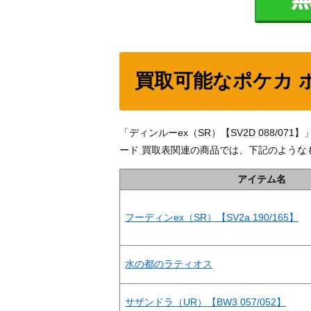
買取可能なポケカ 
「ディンルーex（SR）【SV2D 088/
ード 買取表関連の商品では、下記のような
アイテム名
フーディンex（SR）【SV2a 190/165】
水の都のラティオス
サザンドラ（UR）【BW3 057/052】