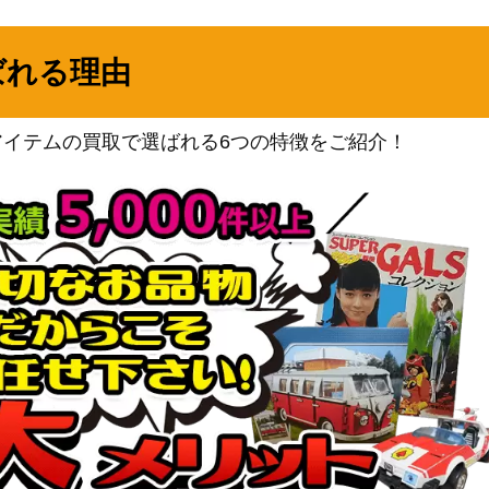
25/100】
ト
6,000
（バトルパートナーズ）
ばれる理由
ソード＆シールド
400
（イーブイヒーローズ）
M10b 056/05
サン＆ムーン
アイテムの買取で選ばれる6つの特徴をご紹介！
2,400
（スカイレジェンド）
ソード&シールド
（25th ANNIVERSARY
600
COLLECTION）
ソード&シールド
/028】
（25th ANNIVERSARY
200
COLLECTION）
eシリーズ
20,000
（神秘なる山）
サン&ムーン
】
6,600
（闘う虹を見たか）
スカーレット＆バイオレッ