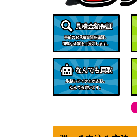
探検家の先導（SR）【SV5K 090/071】
見積金額保証
アセロラ（TR）【SM9b 054/054】
事前のお見積金額を保証。
明確な金額をご提示します。
カシオペア（SAR）【SV6a 091/064】
なんでも買取
ガラルファイヤーV（UR）【Sl 422/414】
取扱いアイテムが多彩。
なんでも買います。
イーブイ（U）【SC 014/020】
ディンルーex（UR）【SV2D 097/071】