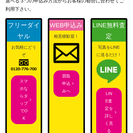
選べる３つの申込み方法からお客様の都合に合わせてご
ルギアV（プロモ）【PRO
ソード&シールド
利用下さい。
6,000
MO 322/S-P】
（PROMO）
アルセウスV（RR）【S9
ソード&シールド
フリーダイ
WEB申込み
LINE無料査
50
083/100】
（スターバース）
ヤル
定
相見積歓迎！
ダストダス（UR）【BW8
BW
6,300
056/051】
（ライデンナックル）
お気軽にどう
写真をLINE
ぞ
に送るだけ！
ザシアンV（SR）【S1W 0
ソード&シールド
250
65/060】
（ソード）
eシリーズ
13,000
買取
フリーザー (キラ)
（拡張パック第5弾 神
スマ
申込
秘なる山）
ホな
みへ
LIN
霧の水晶（UR)【s6K 093/
ソード＆シールド
らタ
250
E査
070】
（漆黒のガイスト）
ップ
定を
でO
XY・XY BREAK
詳し
K
マスクドピカチュウ（PR
（「マスクド・ピカチ
10,000
く見
OMO）【247/XY-P】
ュウ」スペシャルパッ
る