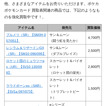
他、さまざまなアイテムをお売りいただけます。ポケカ
ポケモンカード 買取表関連の商品では、下記のようなも
のを強化買取中です！。
アイテム名
発売元
買取価格
プルメリ（SR）【SM3H 0
サン＆ムーン
4,700
57/051】
（闘う虹を見たか）
レシラム＆リザードンGX
サン&ムーン
2,500
（SR）【SM10 096/095】
（ダブルブレイズ）
ロケット団のミュウツーe
スカーレット＆バイオ
x（UR）【SV10 130/09
レット
2,800
8】
（ロケット団の栄光）
スカーレット＆バイオ
ラウドボーンex（SAR）
レット
1,500
【SV1a 097/073】
（トリプレットビー
ト）
eシリーズ