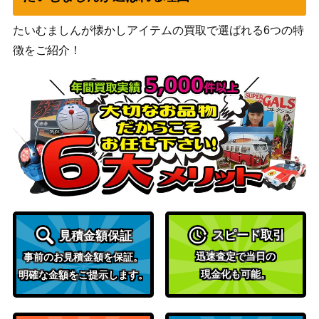
カウンターエネルギー（U
サン&ムーン
2,000
たいむましんが懐かしアイテムの買取で選ばれる6つの特
R）【SM4A 061/050】
（超次元の暴獣）
徴をご紹介！
ソード&シールド
ダブルターボエネルギー
（パラダイムトリガ
50
（PROMO）【328/S-P】
ー）
スカーレット＆バイオ
ポピー（SAR）【SV3 13
レット
300
8/108】
（黒炎の支配者）
ゲンシグラードンEX（S
XY・XY BREAK
5,400
R）【XY5 074/070】
（ガイアボルケーノ）
コーチトレーナー（SR）
サン&ムーン
400
【SM8a 062/054】
（ジージーエンド）
スピード取引
見積金額保証
オリジンディアルガVSTA
迅速査定で当日の
事前のお見積金額を保証。
ソード&シールド
R（UR）【S12a 260/17
3,300
現金化も可能。
明確な金額をご提示します。
（VSTARユニバース）
2】
ソード＆シールド
基本草エネルギー（UR）