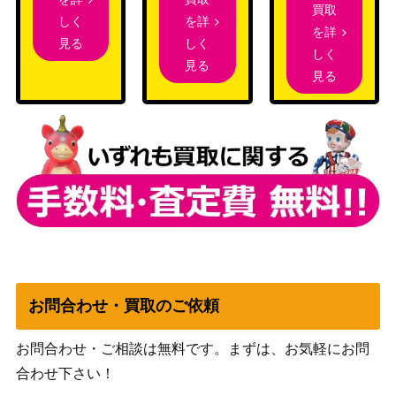
サン&ムーン
買取
X（HR）【SM11b 070/04
7,000
を詳
しく
（ドリームリーグ）
を詳
9】
しく
見る
しく
スカーレット＆バイオ
見る
見る
マスカーニャex（UR）
レット
500
【SV1a 101/073】
（トリプレットビー
ト）
旧裏面
ギャラドス LV.41
（第一弾）
ツールスクラッパー（U
ソード&シールド
1,300
R）【s2 115/096】
（反逆クラッシュ）
ソード＆シールド
レックウザVMAX（CSR）
（VMAXクライマック
2,700
【S8b 252/184】
ス）
お問合わせ・買取のご依頼
オリーヴ（SR）【S2 105/
ソード&シールド
780
096】
（反逆クラッシュ）
お問合わせ・ご相談は無料です。まずは、お気軽にお問
シロナの覇気（SAR）【s
ソード&シールド
合わせ下さい！
1,700
12a 239/172】
（VSTARユニバース）