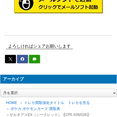
ハイパーボール（UR）
ソード&シールド
4,200
【S9 126/100】
（スターバース）
スカーレット＆バイオ
ミライドンex（SAR）【S
レット
2,000
V1V 102/078】
（バイオレットex）
ソード&シールド
ワタル（SR）【S12 114/0
（パラダイムトリガ
250
よろしければシェアお願いします
98】
ー）
旧裏
ゲンガー LV38
（第3弾「化石の秘
2,000
密」）
アーカイブ
キュレムEX（SR）【XY7
XY・XY BREAK
1,500
084/081】
（バンデットリング）
ア
チェレン（SR）【BW6 06
BWシリーズ
10,400
ー
3/059】
（フリーズボルト）
カ
HOME
トレカ買取強化タイトル トレカを売る
イ
スカーレット＆バイオ
ポケカ ポケモンカード 買取表
ブ
フーディンex（SAR）【S
レット
ゼルネアスEX（シークレット）【CP5 038/036】