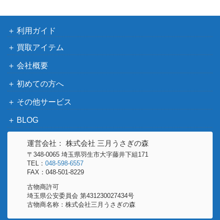
1,000
V2a 203/165】
（ポケモンカード
151）
利用ガイド
ストリンダーVMAX（H
ソード&シールド
250
R）【s2 107/096】
（反逆クラッシュ）
買取アイテム
シルヴァディGX（HR）
サン&ムーン
会社概要
900
【SM11b 072/049】
（ドリームリーグ）
初めての方へ
ソード＆シールド
ルリナ（SR)【s4 111/10
（仰天のボルテッカ
2,700
その他サービス
0】
ー）
BLOG
サン&ムーン
ルスワール（SR）【SM8b
（GXウルトラシャイニ
3,900
運営会社： 株式会社 三月うさぎの森
159/150】
ー）
〒348-0065 埼玉県羽生市大字藤井下組171
TEL：
048-598-6557
カビゴン（UR) 【s5a 093/
ソード＆シールド
FAX：048-501-8229
4,200
070】
（双璧のファイター）
古物商許可
リザードンV（SR/SA）
ソード&シールド
埼玉県公安委員会 第431230027434号
9,000
古物商名称：株式会社三月うさぎの森
【S9 103/100】
（スターバース）