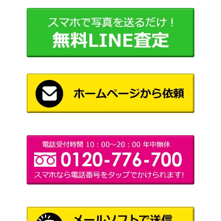
スカーレット＆バイオ
ジャッジマン（SR）【SV
レット
100
9a 083/063】
（熱風のアリーナ）
ライコウEX（SR）【BW4
BW
2,900
071/069】
（ダークラッシュ）
サン＆ムーン
グズマ（SR）【SM8b 15
（ウルトラシャイニ
1,800
2/150】
ー）
こくばバドレックスVMAX
ソード＆シールド
21,000
（HR)【s6K 086/070】
（漆黒のガイスト）
スカーレット＆バイオ
ピカチュウ（AR）【SV2a
レット
50
173/165】
（ポケモンカード
151）
リオル（AR）【s12a 201/
ソード&シールド
300
172】
（VSTARユニバース）