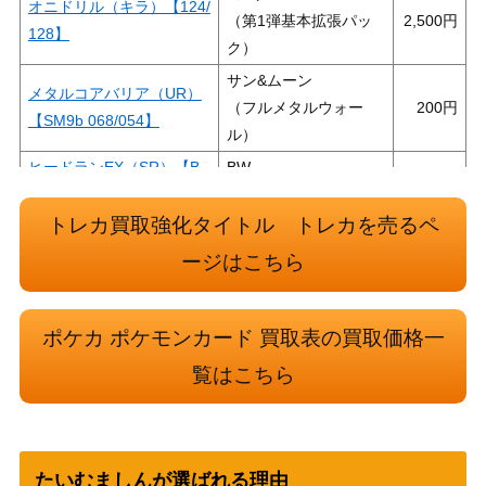
オニドリル（キラ）【124/
（第1弾基本拡張パッ
2,500
128】
ク）
サン&ムーン
メタルコアバリア（UR）
（フルメタルウォー
200
【SM9b 068/054】
ル）
ヒードランEX（SR）【B
BW
800
W8 052/051】
（ラセンフォース）
トレカ買取強化タイトル トレカを売るペ
スカーレット＆バイオ
オーリム博士の気迫（SA
レット
800
ージはこちら
R）【SV4K 091/066】
（古代の咆哮）
スカーレット＆バイオ
シトロンの機転（SAR）
ポケカ ポケモンカード 買取表の買取価格一
レット
950
【SV8 134/106】
（超電ブレイカー）
覧はこちら
スカーレット＆バイオ
オンバーンex（SSR）【S
レット
250
V4a 334/190】
（シャイニートレジャ
たいむましんが選ばれる理由
ーex）