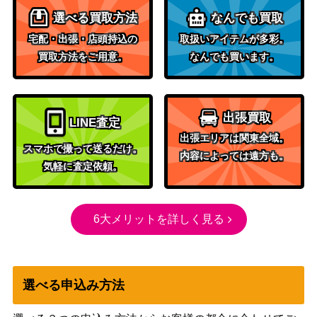
（フュージョンアー
600
【S8 128/100】
選べる買取方法
なんでも買取
ツ）
宅配・出張・店頭持込の
取扱いアイテムが多彩。
マクドナルド 地図にない
eシリーズ
10,000
買取方法をご用意。
なんでも買います。
街プロモ/ミニマムパック
（プロモカード）
XYシリーズ
ピカチュウ（RR）【CP3
66,000
（ポケキュンコレクシ
010/032】
出張買取
ョン）
LINE査定
出張エリアは関東全域。
スカーレット＆バイオ
サザレ（SAR）【SV5a 09
スマホで撮って送るだけ。
内容によっては遠方も。
レット
3,700
2/066】
気軽に査定依頼。
（クリムゾンヘイズ）
バシャーモVMAX（HR)
ソード＆シールド
22,000
【s5a 086/070】
（双璧のファイター）
6大メリットを詳しく見る
WEBシリーズ
12,000
わるいカメックス(★web)
（ポケモンカード
★web）
選べる申込み方法
ゼルネアスGX（HR）【S
サン&ムーン
900
M6 106/094】
（禁断の光）