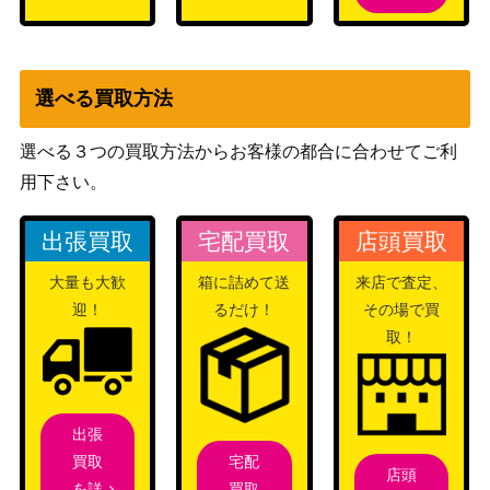
ク）
ワルビアル（UR）【BW5
BW
4,900
055/050】
（リューノブレード）
旧裏
選べる買取方法
わるいゲンガー
（第4弾 闇、そして光
3,000
へ...）
選べる３つの買取方法からお客様の都合に合わせてご利
用下さい。
ジャッジマン（SR）【SM
サン&ムーン
700
7a 066/060】
（迅雷スパーク）
出張買取
宅配買取
店頭買取
スカーレット＆バイオ
イーユイex（SR）【SV2D
レット
大量も大歓
箱に詰めて送
来店で査定、
70
085/071】
（[SV2D]クレイバース
迎！
るだけ！
その場で買
ト）
取！
カスタムキャッチャー（U
サン&ムーン
300
R）【SM7a 072/060】
（迅雷スパーク）
ギラティナVSTAR（UR）
ソード&シールド
7,800
出張
【s12a 261/172】
（VSTARユニバース）
宅配
買取
店頭
ソルガレオ＆ルナアーラG
買取
を詳