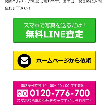
お問合わせ・ご相談は無料です。まずは、お気軽にお問
スカーレット＆バイオ
合わせ下さい！
ウネルミナモex（UR）
レット
150
【SV8a 235/187】
（テラスタルフェス
ex）
スイクン＆エンテイLEGE
LEGEND
ND（キラ）【L2 065/08
（よみがえる伝説）
0】【L2 066/080】
オリーヴ（HR）【s2 111/
ソード&シールド
600
096】
（反逆クラッシュ）
サメハダーex（☆）【07
PCGシリーズ
1,000
2/082】
（蒼空の激突）
ソード&シールド
森の封印石（R）【S12 09
（パラダイムトリガ
30
2/098】
ー）
スカーレット＆バイオ
テツノイバラex（SR）
レット
200
【SV5a 081/066】