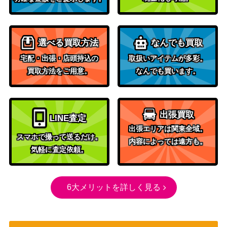
レット
70
062】
（レイジングサーフ）
サン&ムーン
ガラルサンダーV（UR）
選べる買取方法
なんでも買取
（スタートデッキ
1,200
【Sl 421/414】
宅配・出張・店頭持込の
取扱いアイテムが多彩。
100）
買取方法をご用意。
なんでも買います。
旧裏面（neo）
70,000
ひかるセレビィ
（闇、そして光へ...）
メガヤミラミ&バンギラス
サン＆ムーン
出張買取
GX （SR/SA）【SM11 10
5,400
LINE査定
（ミラクルツイン）
2/094】
出張エリアは関東全域。
スマホで撮って送るだけ。
内容によっては遠方も。
XY・XY BREAK
アルセウス（キラ）【CP5
気軽に査定依頼。
（幻・伝説ドリームキ
1,800
036/036】
ラコレクション）
MヘルガーEX（SR）【XY
XY・XY BREAK
6大メリットを詳しく見る
1,700
8 061/059】
（赤い閃光）
ガラルファイヤーV （SR)
ソード＆シールド
15,000
【s5a 078/070】
（双璧のファイター）