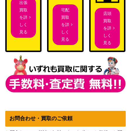
（プロモカード）
出張
P】
宅配
買取
スカーレット＆バイオ
店頭
チルタリスex（SAR）【S
買取
を詳
レット
1,900
買取
V4M 090/066】
を詳
しく
（未来の一閃）
を詳
しく
見る
しく
アルセウスVSTAR（UR）
ソード&シールド
見る
4,200
見る
【S12a 262/172】
（VSTARユニバース）
ネクロズマGX（HR）【S
サン&ムーン
900
M3N 059/051】
（光を食らう闇）
オーガポンかまどのめんe
スカーレット＆バイオ
x（SAR）【SV6 126/10
レット
350
1】
（変幻の仮面）
スカーレット＆バイオ
ハルクジラex（SR）【SV
レット
50
10 113/098】
（ロケット団の栄光）
スカーレット＆バイオ
お問合わせ・買取のご依頼
ボタン（SAR）【SV1S 10
レット
700
5/078】
（スカーレットex）