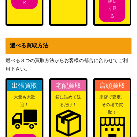
詳し
スカーレット＆バイオ
K
スター団のしたっぱ（S
く見
レット
70
R）【SV1S 098/078】
る
（スカーレットex）
カラマネロVMAX（HR）
ソード&シールド
200
【s2 109/096】
（反逆クラッシュ）
ミュウツーV（SR/SA）
ソード&シールド
選べる買取方法
2,400
【S10b 074/071】
（Pokemon GO）
博士の研究[ウィロー博士]
ソード&シールド
選べる３つの買取方法からお客様の都合に合わせてご利
200
（SR）【S10b 082/071】
（Pokemon GO）
用下さい。
ソード＆シールド
ピカチュウVMAX（HR）
15,000
出張買取
宅配買取
店頭買取
（仰天のボルテッカ
【s4 114/100】
ー）
大量も大歓
箱に詰めて送
来店で査定、
ソード&シールド
迎！
るだけ！
その場で買
ススキ（SR）【S10a 085/
（ダークファンタズ
200
取！
071】
マ）
アローラの仲間たち（プロ
サン&ムーン
モ）【PROMO 401/SM-