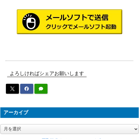
（クリムゾンヘイズ）
ポケモンいれかえ（UR）
XY・XY BREAK
12,500
【XY5 079/070】
（ガイアボルケーノ）
スカーレット＆バイオ
サザレ（SAR）【SV5a 09
レット
3,700
2/066】
（クリムゾンヘイズ）
XY・XY BREAK
バトルレポーター（SR）
（ライジングフィス
5,600
【XY3 103/096】
ト）
よろしければシェアお願いします
スカーレット＆バイオ
ルージュラex（SR）【SV
レット
50
2a 193/165】
（ポケモンカード
151）
カイオーガEX（SR）【B
BW
アーカイブ
3,300
W3 054/052】
（サイコドライブ）
スカーレット＆バイオ
ア
ー
ウェーニバルex（SSR）
レット
200