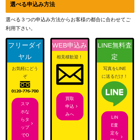
選べる申込み方法
スカーレット＆バイオ
デカヌチャンex（SAR）
レット
800
選べる３つの申込み方法からお客様の都合に合わせてご
【SV2D 093/071】
（[SV2D]クレイバース
利用下さい。
ト）
ソード&シールド
フリーダイ
WEB申込み
LINE無料査
ヨクバリスV（SR/SA）
（フュージョンアー
300
【S8 111/100】
ヤル
定
ツ）
相見積歓迎！
ミカン（SR）【SM8a 05
サン&ムーン
お気軽にどう
写真をLINE
3,000
8/052】
（ダークオーダー）
ぞ
に送るだけ！
サン&ムーン
ルナアーラ（HR）【SM1
（コレクションムー
1,000
M 068/060】
ン）
買取
スマ
申込
クセロシキ（SR）【XY4
XY・XY BREAK
5,900
ホな
みへ
094/088】
（ファントムゲート）
LIN
らタ
ヒスイドレディアVSTAR
ソード&シールド
E査
ップ
300
（HR）【S10D 080/067】
（タイムゲイザー）
定を
でO