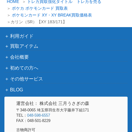
カ
HOME
トレカ買取強化タイトル トレカを売る
【SV4a 325/190】
（シャイニートレジャ
イ
ポケカ ポケモンカード 買取表
ーex）
ブ
ポケモンカード XY・XY BREAK買取価格表
シェイミEX（SR）【BW3
BW
カリン（SR）【XY 183/171】
1,600
053/052】
（サイコドライブ）
eシリーズ
利用ガイド
水の都のラティオス
6,000
（劇場限定VSパック）
買取アイテム
かがやくフーディン（K）
ソード&シールド
100
会社概要
【S11a 045/068】
（白熱のアルカナ）
BW
11,000
初めての方へ
レシラム（EBB 094/093）
（EXバトルブースト）
その他サービス
スカーレット＆バイオ
イーブイ（PROMO）【06
BLOG
レット
800
2/SV-P】
（PROMO）
運営会社： 株式会社 三月うさぎの森
学習装置（UR）【s5l 090/
ソード＆シールド
〒348-0065 埼玉県羽生市大字藤井下組171
1,000
070】
（一撃マスター）
TEL：
048-598-6557
FAX：048-501-8229
スカーレット＆バイオ
テツノイサハex （SR）
古物商許可
レット
150