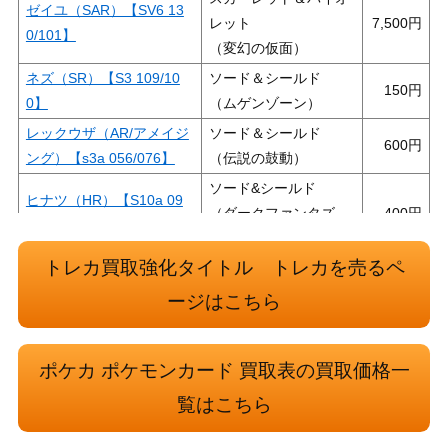
ゼイユ（SAR）【SV6 13
レット
7,500
0/101】
（変幻の仮面）
ネズ（SR）【S3 109/10
ソード＆シールド
150
0】
（ムゲンゾーン）
レックウザ（AR/アメイジ
ソード＆シールド
600
ング）【s3a 056/076】
（伝説の鼓動）
ソード&シールド
ヒナツ（HR）【S10a 09
（ダークファンタズ
400
5/071】
マ）
トレカ買取強化タイトル トレカを売るペ
キバナ（SAR）【S12a 23
ソード&シールド
250
7/172】
（VSTARユニバース）
ージはこちら
コバルオンEX（SR）【B
BW
900
W7 073/070】
（プリズマゲイル）
ポケカ ポケモンカード 買取表の買取価格一
スカーレット＆バイオ
覧はこちら
アンズの秘技（SAR）【S
レット
300
V8a 228/187】
（テラスタルフェス