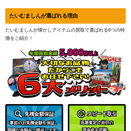
ex）
センパイとコウハイ（S
XY・XY BREAK
37,500
たいむましんが選ばれる理由
R）【XY5 077/070】
（ガイアボルケーノ）
スカーレット＆バイオ
たいむましんが懐かしアイテムの買取で選ばれる6つの特
サザレ（SR）【SV5a 08
レット
300
7/066】
徴をご紹介！
（クリムゾンヘイズ）
スカーレット＆バイオ
シャワーズ ミラー/マス
レット
ターボール（R）【SV2a 1
1,300
（ポケモンカード
34/165】
151）
スカーレット＆バイオ
ビワ（SAR）【SV5K 096/
レット
400
071】
（ワイルドフォース）
ソード＆シールド
ムゲンダイナVMAX（U
（シャイニースター
400
スピード取引
見積金額保証
R）【s4a 328/190】
V）
迅速査定で当日の
事前のお見積金額を保証。
スカーレット＆バイオ
現金化も可能。
明確な金額をご提示します。
フーパex (SR)【sv3a 078/