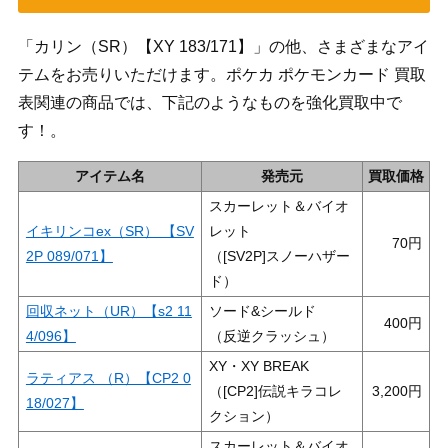
「カリン（SR）【XY 183/171】」の他、さまざまなアイ
テムをお売りいただけます。ポケカ ポケモンカード 買取
表関連の商品では、下記のようなものを強化買取中で
す！。
アイテム名
発売元
買取価格
スカーレット＆バイオ
イキリンコex（SR） 【SV
レット
70
2P 089/071】
（[SV2P]スノーハザー
ド）
回収ネット（UR）【s2 11
ソード&シールド
400
4/096】
（反逆クラッシュ）
XY・XY BREAK
ラティアス （R）【CP2 0
（[CP2]伝説キラコレ
3,200
18/027】
クション）
スカーレット＆バイオ