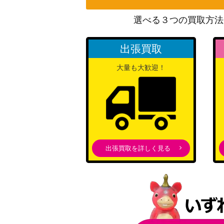
エモンガEX（SR）【XY1 062/060】
選べる３つの買取方法
ブルーの探索（SR）【SM9b 061/054】
出張買取
ぼんぐり職人（SR）【SM6b 075/066】
大量も大歓迎！
トドロクツキex（SR）【SV4K 084/066】
ゲッコウガex（SR）【SV5a 083/066】
出張買取を詳しく見る
カミツレのきらめき（HR）【S8 122/100
ポッドとデントとコーン（SR）【S8 115/1