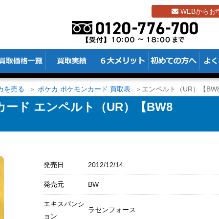
WEBからお
カを売る
ポケカ ポケモンカード 買取表
エンペルト（UR）【BW8 
ード エンペルト（UR）【BW8
発売日
2012/12/14
発売元
BW
エキスパンシ
ラセンフォース
ョン