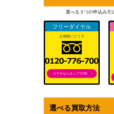
スーパーエネルギー回収（UR）【SV2D 098
選べる３つの申込み方
フリーダイヤル
グルーシャ（SR）【SV2P 090/071】
お気軽にどうぞ
ハラ（SR）【SM2K 055/050】
スイクン（プレミアムファイル3 ）【neoP
スマホならタップでOK
リザードンex (SR)【SV2a 185/165】
リザードンGX（SSR）【SM8b 209/150】
GR団のミュウツー【旧裏面：ポケモンカー
選べる買取方法