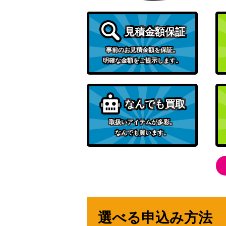
れんげきウーラオスV（SR/sa）【s5R 077
見積金額保証
事前のお見積金額を保証。
明確な金額をご提示します。
パルデア ドオーex（SSR）【SV4a 332/1
なんでも買取
クセロシキのたくらみ（SR）【SV6a 086/
取扱いアイテムが多彩。
なんでも買います。
レシラム＆リザードンGX（SR/SA）【SM10 
ケーシィ
カウンターエネルギー（UR）【SM4A 061/
選べる申込み方法