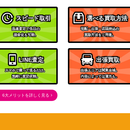
（ファントムゲート）
ソード＆シールド
/070】
1,000
スピード取引
選べる買取方法
（連撃マスター）
スカーレット＆バイオレッ
迅速査定で当日の
宅配・出張・店頭持込の
現金化も可能。
買取方法をご用意。
ト
90】
200
（シャイニートレジャー
ex）
スカーレット＆バイオレッ
LINE査定
出張買取
064】
ト
200
スマホで撮って送るだけ。
出張エリアは関東全域。
（ナイトワンダラー）
気軽に査定依頼。
内容によっては遠方も。
サン＆ムーン
097/095】
30,000
（ダブルブレイズ）
6大メリットを詳しく見る
旧裏面
（第一弾）
サン&ムーン
050】
2,000
（超次元の暴獣）
スカーレット＆バイオレッ