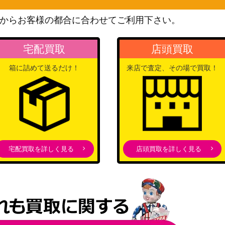
XY・XY BREAK
2,100
（コレクションY）
からお客様の都合に合わせてご利用下さい。
サン＆ムーン
8,500
（フルメタルウォール）
宅配買取
店頭買取
サン&ムーン
1,900
箱に詰めて送るだけ！
来店で査定、その場で買取！
（チャンピオンロード）
スカーレット＆バイオレッ
ト
300
（古代の咆哮）
スカーレット＆バイオレッ
ト
250
宅配買取を詳しく見る
店頭買取を詳しく見る
（クリムゾンヘイズ）
ソード＆シールド
】
400
（フュージョンアーツ）
ソード&シールド
00】
150
（フュージョンアーツ）
ソード＆シールド