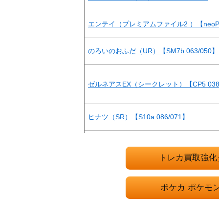
エンテイ（プレミアムファイル2 ）【neoP
のろいのおふだ（UR）【SM7b 063/050】
ゼルネアスEX（シークレット）【CP5 038/
ヒナツ（SR）【S10a 086/071】
ポンチョを着たピカチュウ（プロモ）【PROMO
トレカ買取強化
スナノケガワex（SAR）【SV8a 215/187
ポケカ ポケモ
スパーク（SR）【S10b 081/071】