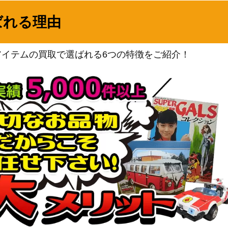
ポケモン（PCGシリーズ）
ばれる理由
1,700
（ホロンの幻影）
サン＆ムーン
19,000
（ドリームリーグ）
アイテムの買取で選ばれる6つの特徴をご紹介！
ソード&シールド
150
（フュージョンアーツ）
ソード＆シールド
5,400
（VMAXクライマックス）
スカーレット＆バイオレッ
98】
ト
500
（ロケット団の栄光）
サン＆ムーン
94】
2,100
（ミラクルツイン）
サン&ムーン
1】
2,900
（光を食らう闇）
XY・XY BREAK
8,300