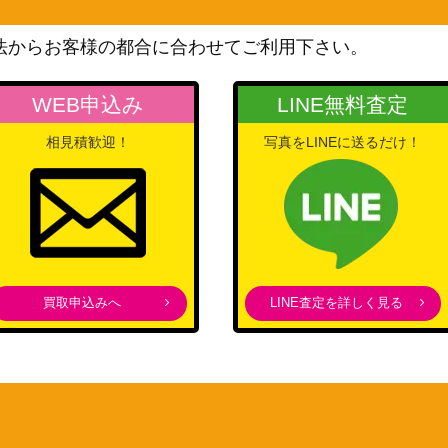
/071】
ト
400
法からお客様の都合に合わせてご利用下さい。
（[SV2D]クレイバースト）
スカーレット＆バイオレッ
WEB申込み
LINE無料査定
ト
250
（[SV2P]スノーハザード）
相見積歓迎！
写真をLINEに送るだけ！
サン&ムーン
1,500
（キミを待つ島々）
neoシリーズ
3】
300
（プレミアムファイル3）
スカーレット＆バイオレッ
ト
400
買取申込みへ
LINE査定を詳しく見る
（ポケモンカード151）
サン＆ムーン
55,000
（ウルトラシャイニー）
旧裏面
ドGB2プロモ】
5,500
（プロモカード）