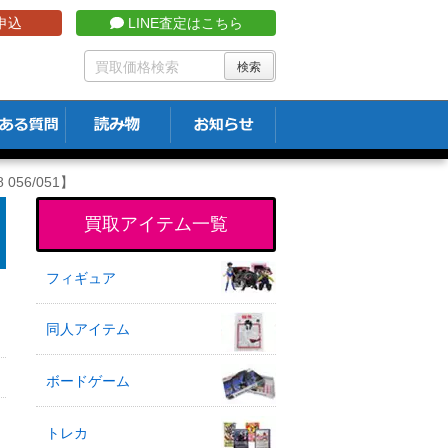
申込
LINE査定はこちら
056/051】
買取アイテム一覧
フィギュア
同人アイテム
ボードゲーム
トレカ