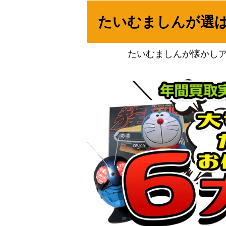
たいむましんが選
ホロン基本エネルギー（キラ）
メイ（SR）【SM11b 067/049】
たいむましんが懐かし
ダンサー（SR）【S8 114/100】
アセロラの予感（SR）【S8b 255/184】
ロケット団のアテナ（SR）【SV10 119/0
ヤドン&コダックGX（HR）【SM11 107/0
レスキュータンカ（UR）【SM3N 063/05
ゲンガーEX（SR）【XY4 090/088】