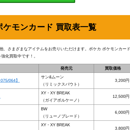
ポケモンカード 買取表一覧
】」の他、さまざまなアイテムをお売りいただけます。ポケカ ポケモンカー
を強化買取中です！。
発売元
買取価格
サン&ムーン
75/064】
3,200
（リミックスバウト）
XY・XY BREAK
】
12,500
（ガイアボルケーノ）
BW
6,000
（リューノブレード）
XY・XY BREAK
3,800