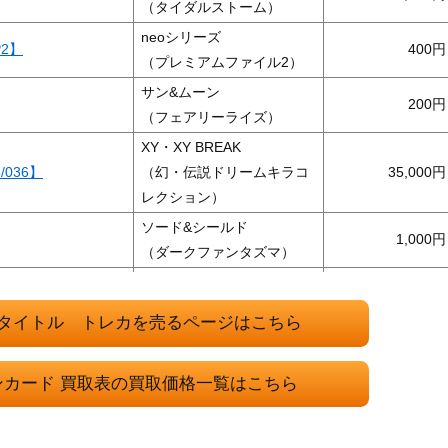
（タイダルストーム）
neoシリーズ
2】
400
（プレミアムファイル2）
サン&ムーン
200
（フェアリーライズ）
XY・XY BREAK
036】
（幻・伝説ドリームキラコ
35,000
レクション）
ソード&シールド
1,000
（ダークファンタズマ）
XY・XY BREAK
 231/XY-P】
115,000
（プロモ）
タイトル トレカを売るページはこちら
スカーレット＆バイオレッ
】
ト
100
ンカード 買取表の買取価格一覧はこちら
（テラスタルフェスex）
ソード&シールド
200
（Pokemon GO）