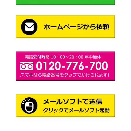
ア団（プロモ）【196/SM-
（プロモ）
P】
旧裏
わるいフシギバナ
6,000
（プロモ）
ロケット団のクロバットe
スカーレット＆バイオ
x（SR）【SV10 117/09
レット
400
8】
（ロケット団の栄光）
ピカチュウ（PROMO）
ソード&シールド
8,000
【001/S-P】
（プロモカード）
マリィ（エクストラバトル
ソード&シールド
の日）【PROMO 340/S-
（エクストラバトルの
1,200
P】
日）
スカーレット＆バイオ
ピジョットex（SSR）【S
レット
250
V4a 335/190】
（シャイニートレジャ
ーex）
MバンギラスEX（SR）
XY・XY BREAK