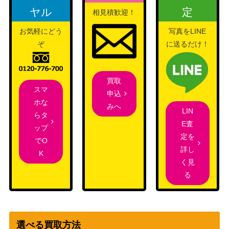
旧裏
ヤル
定
相見積歓迎！
わるいカメックス
（第4弾 拡張パック
1,500
「ロケット団」）
お気軽にどう
写真をLINE
ワルビアル（UR）【BW5
BW
ぞ
に送るだけ！
4,900
055/050】
（リューノブレード）
スカーレット＆バイオ
ゲンガーex（SR）【SV5K
買取
レット
800
088/071】
スマ
申込
（ワイルドフォース）
ホな
みへ
スカーレット＆バイオ
LIN
らタ
トドロクツキex（SR）
レット
300
E査
ップ
【SV4K 084/066】
（古代の咆哮）
定を
でO
詳し
カミツレのきらめき（S
ソード&シールド
K
2,000
く見
R）【s12a 246/172】
（VSTARユニバース）
る
スイクン＆エンテイLEGE
LEGEND
ND（キラ）【L2 065/08
（よみがえる伝説）
0】【L2 066/080】
ラティアス＆ラティオスG
選べる買取方法
サン&ムーン