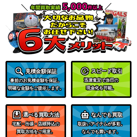
レット
50
【SV6a 078/064】
（ナイトワンダラー）
フシギバナ（初版：マーク
旧裏面
30,000
無し）
（第一弾）
ソード&シールド
ルナアーラ（ミラー）【S
（25th ANNIVERSARY
600
8a 017/028】
COLLECTION）
プルメリ（SR）【SM3H 0
サン＆ムーン
4,700
57/051】
（闘う虹を見たか）
スピード取引
見積金額保証
ソニア（SR）【s1a 077/0
ソード&シールド
迅速査定で当日の
事前のお見積金額を保証。
8,000
70】
（VMAXライジング）
現金化も可能。
明確な金額をご提示します。
スカーレット＆バイオ
ウネルミナモex（UR）
レット
150
【SV8a 235/187】
（テラスタルフェス
選べる買取方法
なんでも買取
ex）
宅配・出張・店頭持込の
取扱いアイテムが多彩。
スカーレット＆バイオ
リザードンex（SR）【SV
買取方法をご用意。
なんでも買います。
レット
600