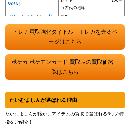
レット
100
6/066】
（古代の咆哮）
フリーザーEX（SR）【B
BW
2,400
W7 072/070】
（プリズマゲイル）
トレカ買取強化タイトル トレカを売るペ
ソード＆シールド
ルリナ（SR）【S8b 277/1
（VMAXクライマック
900
ージはこちら
84】
ス）
MハッサムEX（SR）【XY
XY・XY BREAK
1,300
ポケカ ポケモンカード 買取表の買取価格一
9 087/080】
（破天の怒り）
覧はこちら
基本闘エネルギー （UR)
ソード＆シールド
900
【s5a 096/070】
（双璧のファイター）
あなぬけのヒモ（TR）【S
サン&ムーン
300
M10a 051/054】
（ジージーエンド）
たいむましんが選ばれる理由
WEBシリーズ
12,000
わるいカメックス(★web)
（ポケモンカード
たいむましんが懐かしアイテムの買取で選ばれる6つの特
★web）
徴をご紹介！
スカーレット＆バイオ
ブロロロームex（SR）