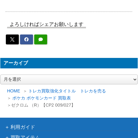
1,900
【XY7 090/081】
（バンデットリング）
MレックウザEX（UR）
XY・XY BREAK
8,700
【XY7 095/081】
（バンデットリング）
よろしければシェアお願いします
ブランシェ（SR）【S10b
ソード&シールド
200
083/071】
（Pokemon GO）
スカーレット＆バイオ
イーユイex（UR）【SV4a
レット
200
アーカイブ
356/190】
（シャイニートレジャ
ーex）
ア
フシギバナ GBガイドブ
旧裏
ー
3,500
ック
（プロモ）
カ
HOME
トレカ買取強化タイトル トレカを売る
イ
トレッキングシューズ（U
ソード&シールド
ポケカ ポケモンカード 買取表
1,100
ブ
R）【S10D 087/067】
（タイムゲイザー）
ゼクロム （R）【CP2 009/027】
ソード＆シールド
グレイシアVMAX（HR/sa)
31,200
（イーブイヒーロー
【S6a 091/069】
利用ガイド
ズ）
買取アイテム