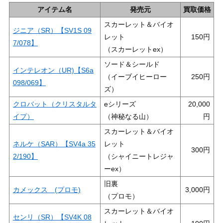
アイテム名
発売元
買取価格
スカーレット＆バイオ
ジニア（SR）【SV1S 09
レット
150
7/078】
（スカーレットex）
ソード＆シールド
インテレオン（UR)【S6a
（イーブイヒーロー
250
098/069】
ズ）
クロバット（クリスタルタ
eシリーズ
20,000
イプ）
（神秘なる山）
スカーレット＆バイオ
ネルケ（SAR）【SV4a 35
レット
300
2/190】
（シャイニートレジャ
ーex）
旧裏
カメックス (プロモ)
3,000
（プロモ）
スカーレット＆バイオ
センリ（SR）【SV4K 08