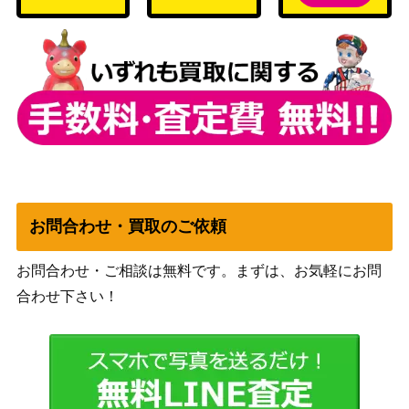
レックウザVMAX（CSR）
（VMAXクライマック
2,700
【S8b 252/184】
ス）
ミュウツーV（PROMO）
ソード&シールド
600
【273/S-P】
（Pokemon GO）
スカーレット＆バイオ
ピカチュウex（SAR）【S
12,000
レット
V8 132/106】
（超電ブレイカー）
ソルガレオGX（UR）【S
サン&ムーン
1,500
M4+ 125/114】
（GXバトルブースト）
お問合わせ・買取のご依頼
サカキの追放（SR）【SM
サン&ムーン
600
10 105/095】
（ダブルブレイズ）
お問合わせ・ご相談は無料です。まずは、お気軽にお問
デオキシスEX（SR）【B
BW
合わせ下さい！
2,100
W8 053/051】
（ラセンフォース）
鋼鉄のフライパン（UR）
サン&ムーン
700
【SM5+ 063/050】
（ウルトラフォース）
ボスごっこピカチュウフレ
サン＆ムーン
15,000