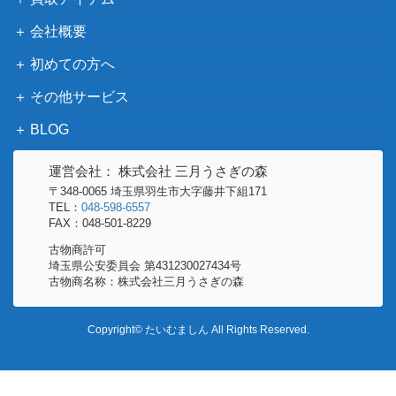
パルスワンV（SR）【s1a
ソード&シールド
150
074/070】
（VMAXライジング）
会社概要
ソード&シールド
ヒスイヌメルゴンVSTAR
初めての方へ
（ダークファンタズ
400
（HR）【S10a 091/071】
マ）
その他サービス
スカーレット＆バイオ
BLOG
ストリンダーex（SR）
レット
100
【SV4M 081/066】
（未来の一閃）
運営会社： 株式会社 三月うさぎの森
ローラースケーター（S
サン＆ムーン
〒348-0065 埼玉県羽生市大字藤井下組171
1,500
TEL：
048-598-6557
R）【SM11a 073/064】
（リミックスバウト）
FAX：048-501-8229
スカーレット＆バイオ
ジェットエネルギー（U
古物商許可
レット
1,900
埼玉県公安委員会 第431230027434号
R）【SV7a 094/064】
古物商名称：株式会社三月うさぎの森
（楽園ドラゴーナ）
スカーレット＆バイオ
セイジ （SR）【SV5M 09
Copyright© たいむましん All Rights Reserved.
レット
100
1/071】
（サイバージャッジ）
ガラルニャイキングV（S
ソード&シールド
400