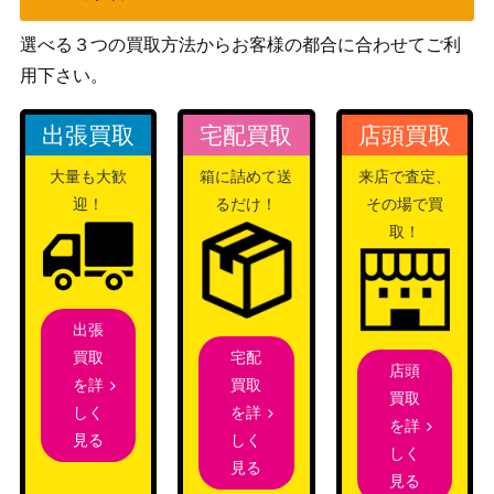
X（SR）【SM9 104/09
1,800
（タッグボルト）
5】
選べる３つの買取方法からお客様の都合に合わせてご利
カイリューEX（SR）【CP
XY・XY BREAK
25,000
用下さい。
6 098/087】
（20th Anniversary）
出張買取
宅配買取
店頭買取
いかついメット（UR)【s6
ソード＆シールド
200
H 094/070】
（白銀のランス）
大量も大歓
箱に詰めて送
来店で査定、
旧裏
迎！
るだけ！
その場で買
カメールLV.20（プロモ）
（プロモ）
取！
XY・XY BREAK
シェイミEX（SR）【XY6
（エメラルドブレイ
2,100
087/078】
ク）
出張
ルギア（クリスタルタイ
eシリーズ
120,000
宅配
買取
プ）【キラ 090/087】
（海からの風）
店頭
買取
を詳
買取
サン＆ムーン
を詳
しく
かんこうきゃく（SR）【S
55,000
を詳
（タッグオールスター
しく
見る
M12a 192/173】
しく
ズ）
見る
見る
ソード＆シールド