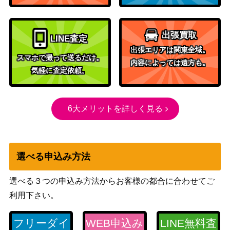
3 125/108】
（黒炎の支配者）
妖しいカンヅメ（UR）
ソード＆シールド
300
出張買取
LINE査定
【S2a 085/070】
（爆炎ウォーカー）
出張エリアは関東全域。
リザードンVMAX（HR/争
ソード&シールド
スマホで撮って送るだけ。
内容によっては遠方も。
奪戦）【PROMO 104/S-
（PROMO リザードン
気軽に査定依頼。
P】
争奪戦）
スカーレット＆バイオ
パルデア ドオーex（SS
レット
6大メリットを詳しく見る
200
R）【SV4a 332/190】
（シャイニートレジャ
ーex）
スカーレット＆バイオ
選べる申込み方法
ウェーニバルex（SAR）
レット
800
【SV1a 098/073】
（トリプレットビー
選べる３つの申込み方法からお客様の都合に合わせてご
ト）
利用下さい。
リザードン（R）【BW6 0
BW
1,700
12/059】
（フリーズボルト）
フリーダイ
WEB申込み
LINE無料査