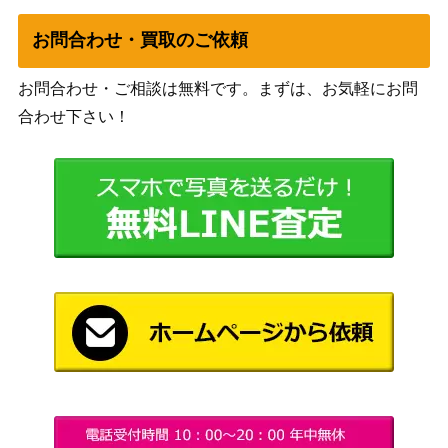
6/SV-P】
（PROMO）
お問合わせ・買取のご依頼
スカーレット＆バイオ
リップ（SAR）【SV4M 0
レット
700
92/066】
お問合わせ・ご相談は無料です。まずは、お気軽にお問
（未来の一閃）
合わせ下さい！
ソード&シールド
ピカチュウ（25th/PROM
13,000
（25th ANNIVERSARY
O）【s8a-G 001/015】
GOLDEN BOX）
ダブル無色エネルギー（U
サン&ムーン
9,500
R）【SM1+ 067/051】
（サン&ムーン）
スカーレット＆バイオ
イキリンコex（SAR）【S
レット
1,000
V2P 094/071】
（[SV2P]スノーハザー
ド）
リーフィアVSTAR（SA
ソード&シールド
1,300
R）【s12a 210/172】
（VSTARユニバース）
コータス（CHR）【SM11
サン&ムーン
300
b 050/049】
（ドリームリーグ）