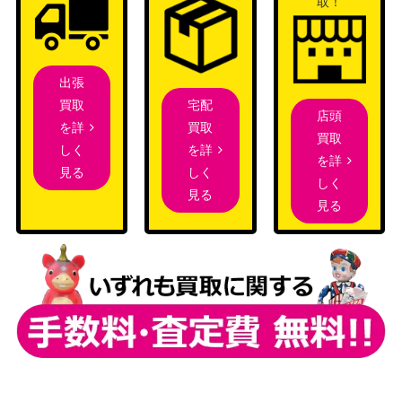
取！
レット
1,800
【SV7a 088/064】
（楽園ドラゴーナ）
スカーレット＆バイオ
メガヤンマex（SAR）【S
レット
600
出張
V9a 085/063】
（熱風のアリーナ）
宅配
買取
店頭
買取
を詳
スカーレット＆バイオ
買取
リップ（SR）【SV4M 08
を詳
しく
レット
150
を詳
7/066】
しく
見る
（未来の一閃）
しく
見る
ソード＆シールド
見る
エーフィVMAX【sp4 004/
（イーブイヒーロー
800
004】
ズ）
スカーレット＆バイオ
ミュウex（SAR）【SV2a
レット
3,500
205/165】
（ポケモンカード
151）
スカーレット＆バイオ
エーフィ（PROMO）【06
レット
1,000