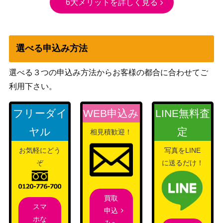
6大メリットを詳しく見る
ホップのザシアンex（SA
レット
1,200
R）【SV9 128/100】
（バトルパートナー
ズ）
選べる申込み方法
ハピナスV（SR)【s6K 07
ソード＆シールド
1,680
9/070】SA
（漆黒のガイスト）
選べる３つの申込み方法からお客様の都合に合わせてご
バンギラスEX（SR）【XY
XY・XY BREAK
3,200
利用下さい。
7 089/081】
（バンデットリング）
センパイとコウハイ（PR
XY・XY BREAK
20,000
フリーダイ
WEB申込み
LINE無料査
OMO）【XY-P 20th】
（20th Anniversary）
ヤル
定
エリカのおもてなし（S
サン＆ムーン
相見積歓迎！
7,000
R）【SM9 107/095】
（タッグボルト）
お気軽にどう
写真をLINE
おじょうさま（SR）【S1
ソード&シールド
ぞ
に送るだけ！
900
1 114/100】
（ロストアビス）
ジラーチ（プロモ）【025/
ADVシリーズ
700
ADV-P】
（プロモ）
買取
スマ
申込
XY・XY BREAK
ホな
みへ