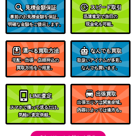
（コレクションムー
M1M 069/060】
スピード取引
見積金額保証
ン）
迅速査定で当日の
事前のお見積金額を保証。
キュレムEX（SR）【BW3
BW
2,100
現金化も可能。
明確な金額をご提示します。
053/052】
（ヘイルブリザード）
エーフィ&デオキシスGX
サン＆ムーン
10,000
（SR）【SM12a 177/17
（タッグオールスター
選べる買取方法
なんでも買取
3】
ズ）
宅配・出張・店頭持込の
取扱いアイテムが多彩。
スカーレット＆バイオ
買取方法をご用意。
なんでも買います。
サワロ（SR）【SV2D 09
レット
70
0/071】
（[SV2D]クレイバース
ト）
プテラVSTAR（HR）【S1
ソード&シールド
出張買取
LINE査定
250
1 118/100】
（ロストアビス）
出張エリアは関東全域。
スマホで撮って送るだけ。
ソード&シールド
内容によっては遠方も。
アンノーンV（SR/SA）
気軽に査定依頼。
（パラダイムトリガ
700
【S12 103/098】
ー）
スカーレット＆バイオ