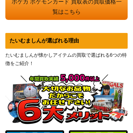
ポケカ ポケモンカード 買取表の買取価格一
レット
70
9/108】
（黒炎の支配者）
覧はこちら
XY・XY BREAK
バトルレポーター（SR）
（ライジングフィス
5,600
【XY3 103/096】
ト）
たいむましんが選ばれる理由
カメックス（UR）【BW7
BW
11,800
078/070】
（プラズマゲイル）
たいむましんが懐かしアイテムの買取で選ばれる6つの特
サカキの追放（SR）【SM
サン&ムーン
600
徴をご紹介！
10 105/095】
（ダブルブレイズ）
スカーレット＆バイオ
マコモ（SR）【sv11B 16
レット
350
6/086】
（ブラックボルト）
スカーレット＆バイオ
ボタン（SAR）【SV4a 35
レット
800
4/190】
（シャイニートレジャ
ーex）
サン&ムーン
ブラッキーGX（HR）【S
18,000