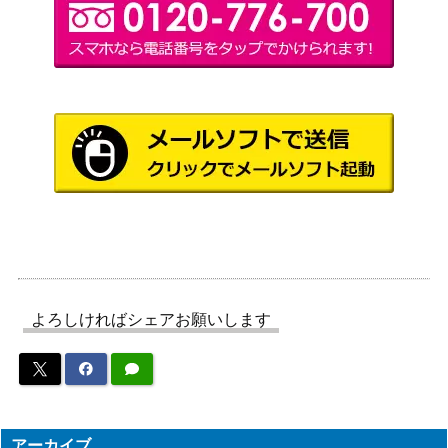
カプ・テテフGX（SR）
サン＆ムーン
3,600
【SM2L 052/050 】
（アローラの月光）
スカーレット＆バイオ
シャワーズ（PROMO）
レット
900
【063/SV-P】
（PROMO）
ルギアEX（SR）【BW7 0
BW
5,500
74/070】
（プリズマゲイル）
スカーレット＆バイオ
キチキギスex（SAR）【S
レット
2,100
V6a 089/064】
（ナイトワンダラー）
スカーレット＆バイオ
アマージョex（SR）【SV
よろしければシェアお願いします
レット
150
4K 080/066】
（古代の咆哮）
サーナイト（SR）【SM3
サン&ムーン
1,500
N 055/051】
（光を喰らう闇）
スカーレット＆バイオ
アーカイブ