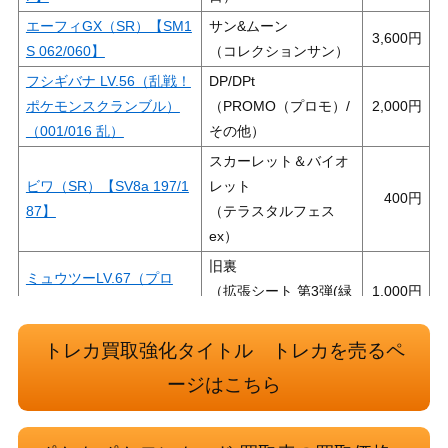
エーフィGX（SR）【SM1
サン&ムーン
3,600
S 062/060】
（コレクションサン）
フシギバナ LV.56（乱戦！
DP/DPt
ポケモンスクランブル）
（PROMO（プロモ）/
2,000
（001/016 乱）
その他）
スカーレット＆バイオ
ビワ（SR）【SV8a 197/1
レット
400
87】
（テラスタルフェス
ex）
旧裏
ミュウツーLV.67（プロ
（拡張シート 第3弾(緑
1,000
モ）
版) ）
neoシリーズ
トレカ買取強化タイトル トレカを売るペ
ウソッキー（プレミアムフ
（プレミアムファイル
100
ージはこちら
ァイル3 ）【neoP3】
3）
スカーレット＆バイオ
オモダカ（SR）【SV3 12