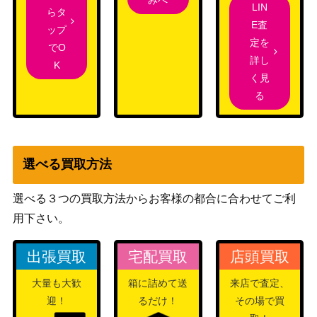
ミツル【032/032】
（ポケキュンコレクシ
900
LIN
らタ
ョン）
E査
ップ
Nの覚悟（SR）【SM11b
サン&ムーン
定を
でO
1,800
066/049】
（ドリームリーグ）
詳し
K
く見
スカーレット＆バイオ
テツノカシラex（UR）
る
レット
550
【SV5M 099/071】
（サイバージャッジ）
ソード＆シールド
サンダース（CHR）【S8b
（VMAXクライマック
50
選べる買取方法
193/184】
ス）
ADVシリーズ
選べる３つの買取方法からお客様の都合に合わせてご利
スイクンex
（ex1 マグマVSアクア
2,500
用下さい。
ふたつの野望）
スカーレット＆バイオ
出張買取
宅配買取
店頭買取
ハイダイ（SR）【SV7 12
レット
100
5/102】
大量も大歓
箱に詰めて送
来店で査定、
（ステラミラクル）
迎！
るだけ！
その場で買
スカーレット＆バイオ
ブリジュラスex（SAR）