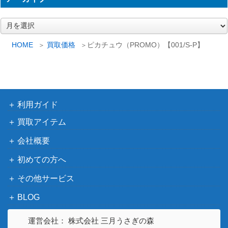
ピカチュウ（PROMO）
レット
15,000
【SVP-EN 085】
（PROMO（プロモ）/
ア
その他）
ー
カ
サン＆ムーン
HOME
買取価格
ピカチュウ（PROMO）【001/S-P】
シロナ SR【SM8b 153/15
12,500
イ
（GXウルトラシャイニ
ブ
0】
ー）
ムンク モクロー（PROM
ソード&シールド
18,000
O）【290/SM-P】
（PROMO）
利用ガイド
わるいマタドガス（R）
PCGシリーズ
800
買取アイテム
【015/084】
（ロケット団の逆襲）
会社概要
ソード＆シールド
イオルブVMAX（CSR）
（VMAXクライマック
200
初めての方へ
【S8b 215/184】
ス）
その他サービス
ヨワシ（CHR）【SM11b
サン&ムーン
700
053/049】
（ドリームリーグ）
BLOG
ソード＆シールド
ニンフィアVMAX（HR/sa)
60,000
運営会社： 株式会社 三月うさぎの森
（イーブイヒーロー