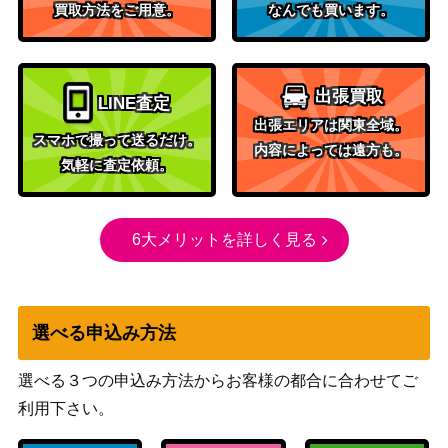
買取方法をご用意。
なんでも買います。
スカーレット＆バイオ
バッフロンex（SAR）【s
レット
900
v11W 172/086】
（ホワイトフレア）
出張買取
LINE査定
ソード＆シールド
ルリナ（SR)【s4 111/10
出張エリアは関東全域。
（仰天のボルテッカ
2,700
0】
スマホで撮って送るだけ。
内容によっては遠方も。
ー）
気軽に査定依頼。
ケルディオEX（SR）【B
BW
1,400
W6 061/059】
（コールドフレア）
スカーレット＆バイオ
6大メリットを詳しく見る
テツノカシラex（UR）
レット
550
【SV5M 099/071】
（サイバージャッジ）
ガラルニャイキング（U
ソード&シールド
600
選べる申込み方法
R）【s2 113/096】
（反逆クラッシュ）
グズマ（TR）【SM9a 05
サン&ムーン
選べる３つの申込み方法からお客様の都合に合わせてご
150
5/055】
（ナイトユニゾン）
利用下さい。
リザードン＆テールナーG
サン&ムーン