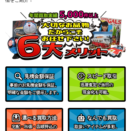
徴をご紹介！
ーex）
ピカチュウ＆ゼクロムGX
サン&ムーン
6,000
（HR）【SM9 112/095】
（タッグボルト）
ソード＆シールド
フウロ（SR）【s4a 195/1
（シャイニースター
1,800
90】
V）
アローラキュウコンGX
サン&ムーン
（HR）【SM2K 057/05
3,000
（キミを待つ島々）
0】
スカーレット＆バイオ
スピード取引
見積金額保証
ブラッキー（PROMO）
レット
4,000
迅速査定で当日の
事前のお見積金額を保証。
【067/SV-P】
（PROMO）
現金化も可能。
明確な金額をご提示します。
バンギラスGX（HR）【S
サン&ムーン
1,000
M8 107/095】
（超爆インパクト）
スカーレット＆バイオ
選べる買取方法
なんでも買取
ストリンダーex（SR）
レット
100
【SV4M 081/066】
宅配・出張・店頭持込の
取扱いアイテムが多彩。
（未来の一閃）