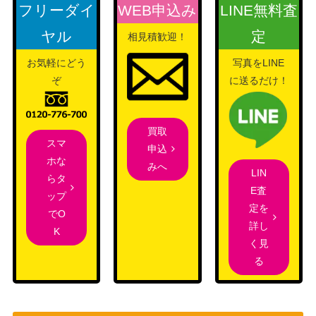
X（HR）【s11a 075/06
3,200
フリーダイ
WEB申込み
LINE無料査
（リミックスバウト）
4】
ヤル
定
相見積歓迎！
旧裏面）
60,000
ひかるライチュウ
（neo第4弾:闇、そし
お気軽にどう
写真をLINE
て光へ...）
ぞ
に送るだけ！
ミュウツーV（SR/SA）
ソード&シールド
2,400
【S10b 074/071】
（Pokemon GO）
買取
オリジンディアルガVSTA
スマ
ソード&シールド
申込
R（HR）【S10D 082/06
300
ホな
（タイムゲイザー）
みへ
7】
LIN
らタ
E査
こくばバドレックスV（S
ソード＆シールド
ップ
1,500
定を
R)【s6K 076/070】SA
（漆黒のガイスト）
でO
詳し
K
博士の研究[ウィロー博士]
ソード&シールド
200
く見
（SR）【S10b 082/071】
（Pokemon GO）
る
カメックス とりかえっこ
旧裏
5,000
プリーズ
（プロモ）
旧裏