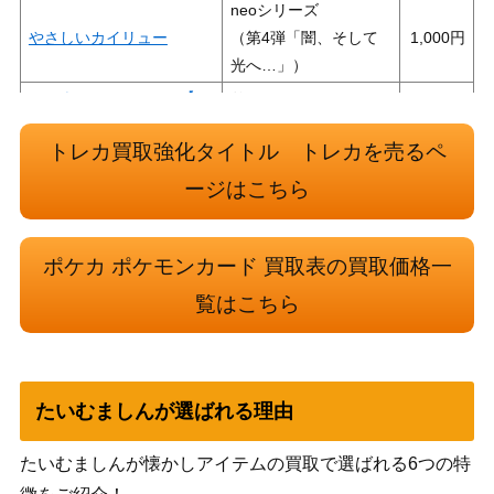
neoシリーズ
やさしいカイリュー
（第4弾「闇、そして
1,000
光へ…」）
ミュウツーGX（SR）【S
サン&ムーン
4,500
M3+ 075/072】
（ひかる伝説）
トレカ買取強化タイトル トレカを売るペ
アルセウスV（RR）【S9
ソード&シールド
50
083/100】
（スターバース）
ージはこちら
メガヤミラミ&バンギラス
サン＆ムーン
GX （SR/SA）【SM11 10
5,400
（ミラクルツイン）
ポケカ ポケモンカード 買取表の買取価格一
2/094】
覧はこちら
スカーレット＆バイオ
Ｎのゾロアークex（UR）
レット
750
【SV9 131/100】
（バトルパートナー
ズ）
たいむましんが選ばれる理由
スカーレット＆バイオ
コライドンex（UR）【SV
レット
たいむましんが懐かしアイテムの買取で選ばれる6つの特
500
4a 360/190】
（シャイニートレジャ