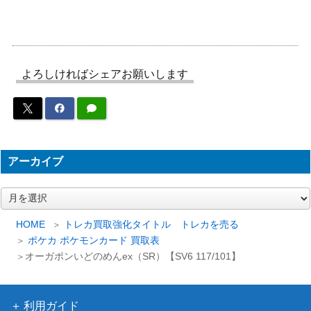
【SV9a 092/063】
（熱風のアリーナ）
シマボシ（SR）【S9a 08
ソード&シールド
300
0/067】
（バトルリージョン）
スカーレット＆バイオ
よろしければシェアお願いします
プクリンex（SSR）【SV4
レット
200
a 336/190】
（シャイニートレジャ
ーex）
ゲンガーEX（SR）【XY4
XY・XY BREAK
8,300
アーカイブ
090/088】
（ファントムゲート）
ソード&シールド
ピカチュウ（CHR）【S10
ア
（ダークファンタズ
700
ー
a 073/071】
マ）
カ
HOME
トレカ買取強化タイトル トレカを売る
イ
カメックス&ポッチャマG
ポケカ ポケモンカード 買取表
サン＆ムーン
ブ
X（スペシャルアート）
7,800
オーガポンいどのめんex（SR）【SV6 117/101】
（リミックスバウト）
【SM11a 070/064】
エネルギーつけかえ（U
ソード&シールド
850
利用ガイド
R）【S11a 093/068】
（白熱のアルカナ）