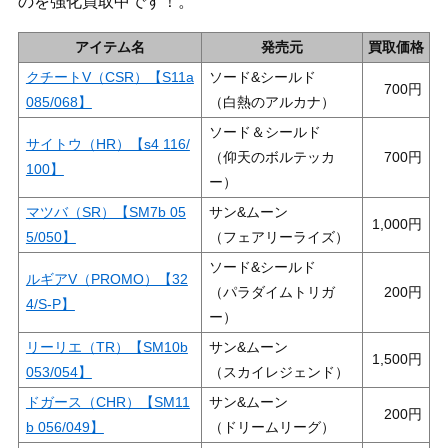
のを強化買取中です！。
アイテム名
発売元
買取価格
クチートV（CSR）【S11a
ソード&シールド
700
085/068】
（白熱のアルカナ）
ソード＆シールド
サイトウ（HR）【s4 116/
（仰天のボルテッカ
700
100】
ー）
マツバ（SR）【SM7b 05
サン&ムーン
1,000
5/050】
（フェアリーライズ）
ソード&シールド
ルギアV（PROMO）【32
（パラダイムトリガ
200
4/S-P】
ー）
リーリエ（TR）【SM10b
サン&ムーン
1,500
053/054】
（スカイレジェンド）
ドガース（CHR）【SM11
サン&ムーン
200
b 056/049】
（ドリームリーグ）