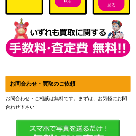
見る
見る
サン&ムーン
リーフィアGX（SSR）
（GXウルトラシャイニ
4,000
【SM8b 206/150】
ー）
ソード＆シールド
ニンフィアV（SR)【S6a 0
（イーブイヒーロー
900
82/069】
ズ）
ソード&シールド
バサギリVSTAR（HR）
（スペースジャグラ
200
【S10P 082/067】
ー）
セキ（SR）【S10D 077/0
ソード&シールド
お問合わせ・買取のご依頼
250
67】
（タイムゲイザー）
ハウ（PROMO ）【020/S
サン&ムーン
お問合わせ・ご相談は無料です。まずは、お気軽にお問
3,900
M-P】
（PROMO）
合わせ下さい！
ロケット団のファイヤーe
スカーレット＆バイオ
x（SR）【SV10 112/09
レット
700
8】
（ロケット団の栄光）