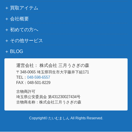
買取アイテム
スカーレット＆バイオ
ヒョウタ（SR）【SV4M 0
レット
100
会社概要
85/066】
（未来の一閃）
初めての方へ
スカーレット＆バイオ
スター団のしたっぱ（S
レット
70
その他サービス
R）【SV1S 098/078】
（スカーレットex）
BLOG
ソード&シールド
アンノーンV（SR/SA）
（パラダイムトリガ
700
運営会社： 株式会社 三月うさぎの森
【S12 103/098】
ー）
〒348-0065 埼玉県羽生市大字藤井下組171
TEL：
048-598-6557
スカーレット＆バイオ
FAX：048-501-8229
ボタン（SAR）【SV4a 35
レット
800
古物商許可
4/190】
（シャイニートレジャ
埼玉県公安委員会 第431230027434号
ーex）
古物商名称：株式会社三月うさぎの森
カビゴンVMAX（HR）【S
ソード&シールド
1,500
1H 070/060】
（シールド）
Copyright© たいむましん All Rights Reserved.
レシラム&ゼクロムGX（S
サン＆ムーン
13,000