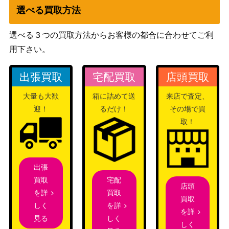
フシギソウLV.26
（イントロパック(フシ
400
選べる買取方法
ギダネデッキ) ）
選べる３つの買取方法からお客様の都合に合わせてご利
サン&ムーン
基本超エネルギー（UR）
用下さい。
（コレクションムー
4,000
【SM1M 073/060】
ン）
出張買取
宅配買取
店頭買取
スカーレット＆バイオ
ナンジャモ（SAR）【SV4
レット
大量も大歓
箱に詰めて送
来店で査定、
5,000
a 350/190】
（シャイニートレジャ
迎！
るだけ！
その場で買
ーex）
取！
旧裏
ミュウツー LV.60(プロモ)
300
（プロモ）
サン&ムーン
マルチつけかえ（UR）
出張
（新たなる試練の向こ
900
【SM2+ 065/049】
宅配
買取
う）
店頭
買取
を詳
買取
スカーレット＆バイオ
を詳
しく
ヒビキの冒険（SAR）【S
を詳
レット
3,200
しく
見る
V9a 089/063】
しく
（熱風のアリーナ）