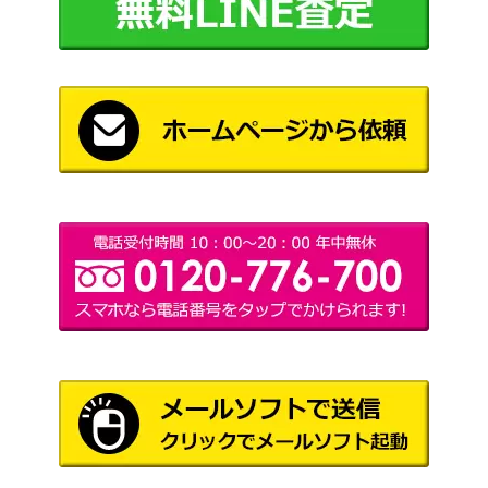
カツラの一発勝負（SR）
サン&ムーン
2,100
【SM6a 058/053】
（ドラゴンストーム）
タケシのガッツ（SR）【S
サン&ムーン
1,300
M9 108/095】
（タッグボルト）
アララギ博士（SR）【BW
BW
17,500
8 055/051】
（ライデンナックル）
マオ（SR）【SM2L 055/0
サン＆ムーン
12,000
50】
（アローラの月光）
スカーレット＆バイオ
ピカチュウex（UR）【SV
レット
3,300
8 136/106】
（超電ブレイカー）
ポケモンブリーダー（S
サン&ムーン
8,000
R）【SM3 077/072】
（ひかる伝説）
ミクリ（SR）【S11a 083/
ソード&シールド
200
068】
（白熱のアルカナ）
スカーレット＆バイオ
ハッコウシティ（UR）
レット
800