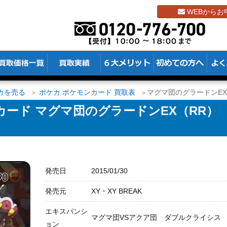
WEBからお
カを売る
ポケカ ポケモンカード 買取表
マグマ団のグラードンEX（R
ード マグマ団のグラードンEX（RR）
発売日
2015/01/30
発売元
XY・XY BREAK
エキスパンシ
マグマ団VSアクア団 ダブルクライシス
ョン