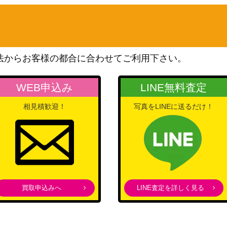
サン&ムーン
2,000
（ひかる伝説）
スカーレット＆バイオレッ
】
ト
1,400
法からお客様の都合に合わせてご利用下さい。
（ロケット団の栄光）
サン&ムーン
900
WEB申込み
LINE無料査定
（迅雷スパーク）
PCGシリーズ
相見積歓迎！
写真をLINEに送るだけ！
800
（ロケット団の逆襲）
XY・XY BREAK
2,100
（エメラルドブレイク）
スカーレット＆バイオレッ
ト
800
（ワイルドフォース）
買取申込みへ
LINE査定を詳しく見る
サン&ムーン
4,200
（ウルトラフォース）
旧裏