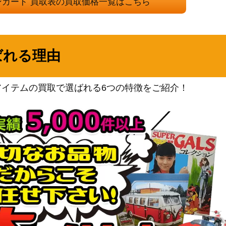
（バトルパートナーズ）
ンカード 買取表の買取価格一覧はこちら
BW
10,400
（ラセンフォース）
サン&ムーン
1,200
ばれる理由
（ウルトラサン）
neoシリーズ
3】
300
（プレミアムファイル3）
アイテムの買取で選ばれる6つの特徴をご紹介！
eシリーズ
1,600
（第1弾基本拡張パック）
スカーレット＆バイオレッ
ト
1,300
（レイジングサーフ）
ソード&シールド
300
（バトルリージョン）
スカーレット＆バイオレッ
ト
3,300
（ホワイトフレア）