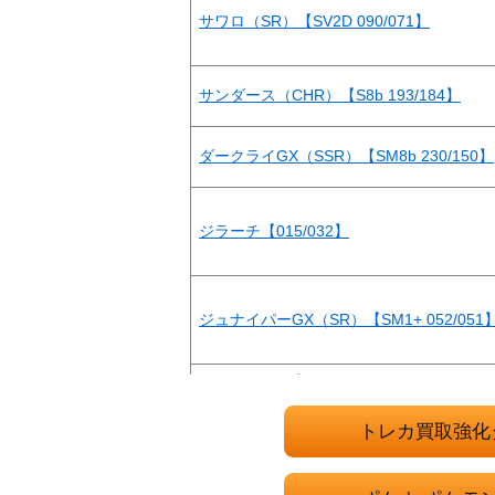
サワロ（SR）【SV2D 090/071】
サンダース（CHR）【S8b 193/184】
ダークライGX（SSR）【SM8b 230/150】
ジラーチ【015/032】
ジュナイパーGX（SR）【SM1+ 052/051
カメックス&ポッチャマGX（スペシャルアート
0/064】
トレカ買取強化
ナンジャモのハラバリーex（UR）【SV9 13