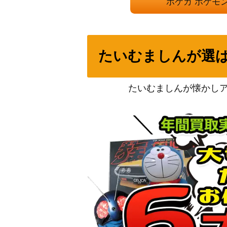
ポケカ ポケモ
エンペルト（UR）【BW8 056/051】
リーフィアGX（SR）【SM5S 067/066】
たいむましんが選
ホウオウ（プレミアムファイル3 ）【neoP
たいむましんが懐かし
フォレトス（キラ）【075/088】
ガブリアスex (SAR)【sv3a 085/062】
シマボシ（SR）【S9a 080/067】
サザンドラex（SAR）【sv11W 171/086】