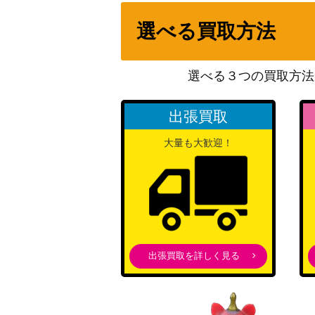
カメックス とりかえっこプリーズ
選べる買取方法
ヒガナの決意（HR)【s7R 086/067】
選べる３つの買取方法
GR団のミュウツー【旧裏面：ポケモンカー
出張買取
カイオーガex（プロモ）
大量も大歓迎！
ピカチュウ（藤田ニコル コラボ/プロモ）【
グレイシアVMAX（HR/sa)【S6a 091/069
ユキメノコex（SR）【sv3a 075/062】
出張買取を詳しく見る
エースバーンV（SR）【s1a 072/070】