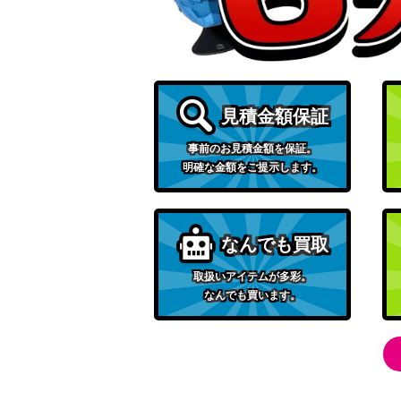
デンリュウEX（SR）【XY7 085/081】
こくばバドレックスVMAX（UR）【S8b 28
見積金額保証
ヨコハマのピカチュウ（プロモ）【283/SM
事前のお見積金額を保証。
明確な金額をご提示します。
サダイジャV（SR）【s1a 075/070】
ラティアス＆ラティオスGX（SR/SA）【SM9
なんでも買取
アヤシシV（SR）【S10D 076/067】
取扱いアイテムが多彩。
なんでも買います。
ピカチュウ（CHR）【SM11b 054/049】
マリィ（エクストラバトルの日）【PROMO 3