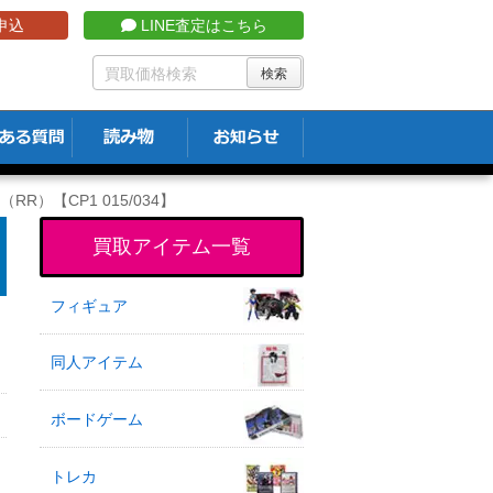
申込
LINE査定はこちら
R）【CP1 015/034】
買取アイテム一覧
フィギュア
同人アイテム
ボードゲーム
トレカ