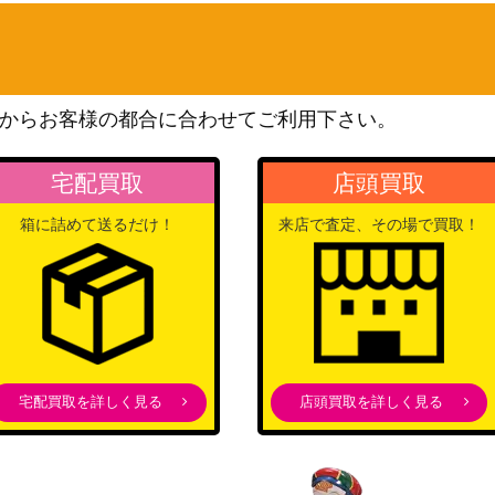
5,000
（プロモ）
ソード＆シールド
700
（蒼天ストリーム）
からお客様の都合に合わせてご利用下さい。
旧裏面
ドGB2プロモ】
5,500
（プロモカード）
宅配買取
店頭買取
ADVシリーズ
500
（プロモ）
箱に詰めて送るだけ！
来店で査定、その場で買取！
XY・XY BREAK
XY-P】
7,000
（プロモ）
ソード＆シールド
】
31,200
（イーブイヒーローズ）
スカーレット＆バイオレッ
ト
50
宅配買取を詳しく見る
店頭買取を詳しく見る
（レイジングサーフ）
ソード&シールド
200
（VMAXライジング）