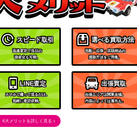
XY・XY BREAK
1,600
（[XY7]バンデットリング）
ソード＆シールド
1/184】
250
（VMAXクライマックス）
スピード取引
選べる買取方法
サン&ムーン
-P】
12,000
（プロモ）
迅速査定で当日の
宅配・出張・店頭持込の
ソード&シールド
現金化も可能。
買取方法をご用意。
150
（VMAXライジング）
サン＆ムーン
 105/095】
60,000
（タッグボルト）
LINE査定
出張買取
ソード&シールド
200
スマホで撮って送るだけ。
出張エリアは関東全域。
（タイムゲイザー）
気軽に査定依頼。
内容によっては遠方も。
サン&ムーン
6,000
（ドリームリーグ）
6大メリットを詳しく見る
ソード&シールド
40/S-P】
1,200
（エクストラバトルの日）