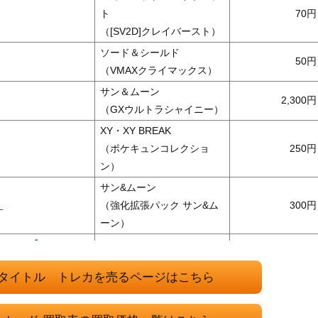
ト
70
（[SV2D]クレイバースト）
ソード＆シールド
50
（VMAXクライマックス）
サン＆ムーン
2,300
（GXウルトラシャイニー）
XY・XY BREAK
（ポケキュンコレクショ
250
ン）
サン&ムーン
】
（強化拡張パック サン&ム
300
ーン）
）【SM11a 07
サン＆ムーン
7,800
（リミックスバウト）
タイトル トレカを売るページはこちら
スカーレット＆バイオレッ
0/100】
ト
1,200