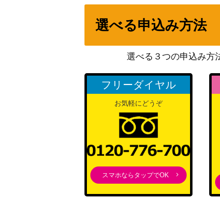
ひかるアルセウス【SM3+ 059/072】
選べる申込み方法
ジャミングタワー（UR）【SV10 132/098
選べる３つの申込み方
ゼラオラGX（HR）【SM7a 069/060】
フリーダイヤル
お気軽にどうぞ
わるいスリーパー（R）【043/084】
サザンドラEX（SR）【XY6 084/078】
ゲンガーex（SR）【SV5K 088/071】
スマホならタップでOK
ルカリオGX（HR）【SM5+ 059/050】