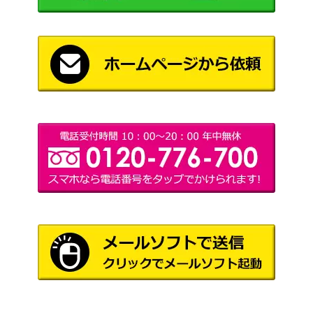
x（SAR）【SV10 126/09
レット
4,000
8】
（ロケット団の栄光）
セキ（SR）【S10D 077/0
ソード&シールド
250
67】
（タイムゲイザー）
ソード&シールド
葉隠れポンチョ（UR）
（パラダイムトリガ
250
【S12 124/098】
ー）
XY・XY BREAK
ホワイトキュレム（R）
（伝説キラコレクショ
1,100
【CP2 021/027】
ン）
ザシアンV（SR）【S1W 0
ソード&シールド
250
65/060】
（ソード）
ADVシリーズ
グラードンex
（第4弾 とかれた封
2,000
印）
溶接工（SR）【SM10 10
サン＆ムーン
900
6/095】
（ダブルブレイズ）