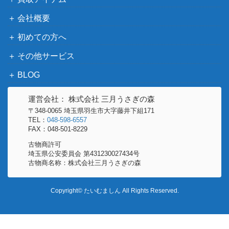
スカーレット＆バイオ
会社概要
おいわいファンファーレ
レット
7,500
初めての方へ
（PROMO）【110/SV-P】
（PROMO（プロモ）/
その他）
その他サービス
あなぬけのヒモ（UR）
サン&ムーン
6,600
BLOG
【SM3H 062/051】
（闘う虹を見たか）
ネジキ（SR）【S11 115/1
ソード&シールド
運営会社： 株式会社 三月うさぎの森
300
00】
（ロストアビス）
〒348-0065 埼玉県羽生市大字藤井下組171
TEL：
048-598-6557
トルネロスEX（SR）【B
BW
FAX：048-501-8229
500
W4 073/069】
（ダークラッシュ）
古物商許可
旧裏面（neo）
70,000
埼玉県公安委員会 第431230027434号
ひかるセレビィ
古物商名称：株式会社三月うさぎの森
（闇、そして光へ...）
エンペルト（UR）【BW8
BW
10,400
Copyright© たいむましん All Rights Reserved.
056/051】
（ラセンフォース）
頂への雪道（UR）【S10D
ソード&シールド
600
088/067】
（タイムゲイザー）