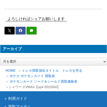
アーケオス（UR）【BW4
BW
5,800
075/069】
（ダークラッシュ）
ボスごっこピカチュウスカ
よろしければシェアお願いします
サン＆ムーン
15,000
ル団（プロモ）【197/SM-
（プロモ）
P】
スカーレット＆バイオ
ロケット団のサカキ（S
レット
800
R） 【SV10 121/098】
（ロケット団の栄光）
アーカイブ
モノマネむすめ（SR)【s7
ソード＆シールド
900
ア
D 079/067】
（摩天パーフェクト）
ー
neoシリーズ
カ
HOME
トレカ買取強化タイトル トレカを売る
スイクン（プレミアムファ
（プレミアムファイル
300
イ
ポケカ ポケモンカード 買取表
イル3 ）【neoP3】
ブ
3）
ポケモンカード ソード＆シールド買取価格表
シャワーズVMAX【sp4 002/004】
ルギアEX（SR）【XY7 09
XY・XY BREAK
11,900
2/081】
（バンデットリング）
利用ガイド
ディアルガEX（SR）【B
BW
3,100
W9 080/076】
（メガロキャノン）
買取アイテム