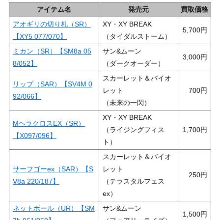
アイテム名
発売元
買取価格
アオギリの切り札（SR）
XY・XY BREAK
5,700
【XY5 077/070】
（タイダルストーム）
ミカン（SR）【SM8a 05
サン&ムーン
3,000
8/052】
（ダークオーダー）
スカーレット＆バイオ
リップ（SAR）【SV4M 0
レット
700
92/066】
（未来の一閃）
XY・XY BREAK
MヘラクロスEX（SR）
（ライジングフィス
1,700
【X097/096】
ト）
スカーレット＆バイオ
サーフゴーex（SAR）【S
レット
250
V8a 220/187】
（テラスタルフェス
ex）
ネットボール（UR）【SM
サン&ムーン
1,500