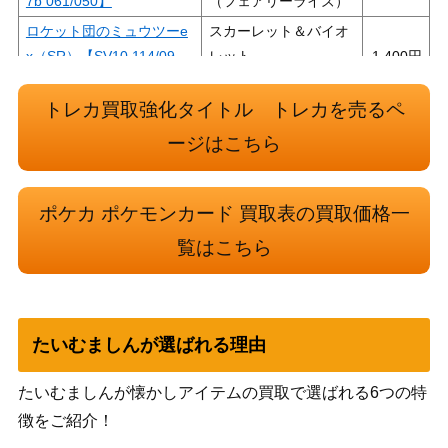
7b 061/050】
（フェアリーライズ）
ロケット団のミュウツーe
スカーレット＆バイオ
x（SR）【SV10 114/09
レット
1,400
8】
（ロケット団の栄光）
トレカ買取強化タイトル トレカを売るペ
リーリエ（SR）【SM4+ 1
サン＆ムーン
400,000
19/114】
（GXバトルブースト）
ージはこちら
サン&ムーン
カプ・レヒレGX（HR）
（新たなる試練の向こ
2,000
【SM2+ 060/049】
ポケカ ポケモンカード 買取表の買取価格一
う）
覧はこちら
シマボシ（SR）【S9a 08
ソード&シールド
300
0/067】
（バトルリージョン）
スカーレット＆バイオ
バウッツェルex（SR）
レット
100
【SV7 119/102】
たいむましんが選ばれる理由
（ステラミラクル）
スカーレット＆バイオ
たいむましんが懐かしアイテムの買取で選ばれる6つの特
タロ（SR）【SV7 124/10
レット
400
徴をご紹介！
2】
（スカーレット＆バイ