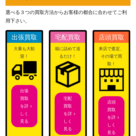
カメックスEX（SR）【CP
XY・XY BREAK
21,000
6 092/087】
（20th Anniversary）
選べる３つの買取方法からお客様の都合に合わせてご利
用下さい。
トルネロスV（SR)【s6H 0
ソード＆シールド
700
79/070】
（白銀のランス）
出張買取
宅配買取
店頭買取
スカーレット＆バイオ
モモワロウex（SAR）【S
レット
大量も大歓
箱に詰めて送
来店で査定、
150
V8a 219/187】
（テラスタルフェス
迎！
るだけ！
その場で買
ex）
取！
火打石（UR）【SM6a 06
サン&ムーン
700
5/053】
（ドラゴンストーム）
シロナの覇気（SR）【S9
ソード&シールド
900
出張
114/100】
（スターバース）
宅配
買取
店頭
ヒガナの決意（SR)【s7R
ソード＆シールド
買取
を詳
2,100
買取
079/067】
（蒼天ストリーム）
を詳
しく
を詳
スカーレット＆バイオ
しく
見る
ジュペッタex（SR）【SV
しく
レット
70
見る
1V 095/078】
見る
（バイオレットex）