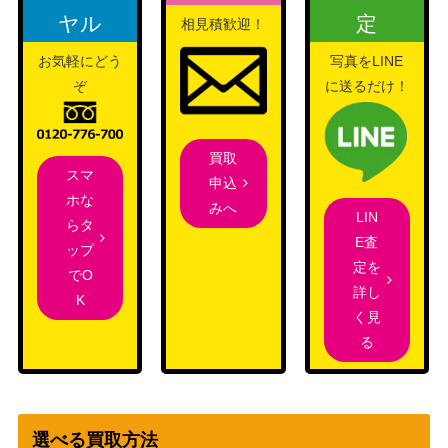
ソード&シールド
博士の研究[オーキド博士]
ヤル
定
相見積歓迎！
（25th ANNIVERSARY
200
（SR）【S8a 029/028】
COLLECTION）
お気軽にどう
写真をLINE
スイクンV（SAR）【S12a
ソード&シールド
ぞ
に送るだけ！
400
215/172】
（VSTARユニバース）
MミュウツーEX（SR/赤い
XY・XY BREAK
3,800
買取
閃光）【XY8 063/059】
（赤い閃光）
スマ
申込
XY・XY BREAK
ホな
アブソル（PROMO）【X
みへ
（PROMO（プロモ）/
2,000
LIN
らタ
Y-P】
その他）
E査
ップ
定を
基本闘エネルギー （UR)
ソード＆シールド
でO
900
詳し
【s5a 096/070】
（双璧のファイター）
K
く見
きとうし（SR）【SM11 1
サン&ムーン
1,200
る
05/094】
（ミラクルツイン）
ファイヤー＆サンダー＆フ
サン&ムーン
リーザーGX（UR）【SM1
（タッグオールスター
5,000
2a 226/173】
ズ）
選べる買取方法