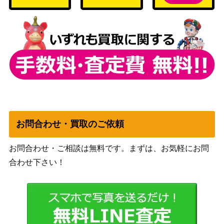
サン&ムーン
ドヒドイデGX（SR）【S
（強化拡張パック サン
250
M1+ 056/051】
&ムーン）
スカーレット＆バイオ
コレクレー（PROMO）
レット
1,100
【099/SV-P】
（PROMO（プロモ）/
その他）
コーチトレーナー（SR）
サン&ムーン
400
【SM8a 062/054】
（ジージーエンド）
お問合わせ・買取のご依頼
XY・XY BREAK
ピカチュウEX （RR）【C
（[CP2]伝説キラコレ
5,500
お問合わせ・ご相談は無料です。まずは、お気軽にお問
P2 008/027】
クション）
合わせ下さい！
スカーレット＆バイオ
サザレ（SAR）【SV5a 09
レット
3,700
2/066】
（クリムゾンヘイズ）
ロケット団のニドキングe
スカーレット＆バイオ