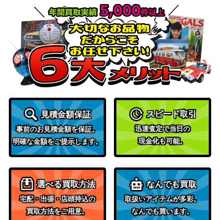
オレット）
リーリエ（TR）【SM10b
サン&ムーン
1,500
053/054】
（スカイレジェンド）
ブラックキュレムEX（S
BW
2,500
R）【BW6 062/059】
（フリーズボルト）
サン&ムーン
ルナアーラ（HR）【SM1
（コレクションムー
1,000
M 068/060】
ン）
スカーレット＆バイオ
スピード取引
見積金額保証
イキリンコex（SR） 【SV
レット
迅速査定で当日の
事前のお見積金額を保証。
70
2P 089/071】
（[SV2P]スノーハザー
現金化も可能。
明確な金額をご提示します。
ド）
ソード&シールド
ダンサー（SR）【S8 114/
（フュージョンアー
150
100】
選べる買取方法
なんでも買取
ツ）
宅配・出張・店頭持込の
取扱いアイテムが多彩。
スカーレット＆バイオ
オーガポンかまどのめんe
買取方法をご用意。
なんでも買います。
レット
100