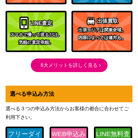
x（SR）【SV6 115/101】
（変幻の仮面）
ADVシリーズ
グラードン（プロモ）
200
出張買取
（プロモ）
LINE査定
出張エリアは関東全域。
アズサ（SR）【XY8 064/
XY・XY BREAK
79,500
スマホで撮って送るだけ。
内容によっては遠方も。
059】
（青い衝撃）
気軽に査定依頼。
スカーレット＆バイオ
キュレムex（SR）【sv11
レット
250
B 160/086】
（ブラックボルト）
6大メリットを詳しく見る
ボスの指令 [アカギ]（S
ソード&シールド
300
R）【S12a 250/172】
（VSTARユニバース）
スイクン＆エンテイLEGE
LEGEND
選べる申込み方法
ND（キラ）【L2 065/08
（よみがえる伝説）
0】【L2 066/080】
選べる３つの申込み方法からお客様の都合に合わせてご
サン＆ムーン
利用下さい。
溶接工（SR）【SM12a 20
（タッグオールスター
500
0/173】
ズ）
フリーダイ
WEB申込み
LINE無料査