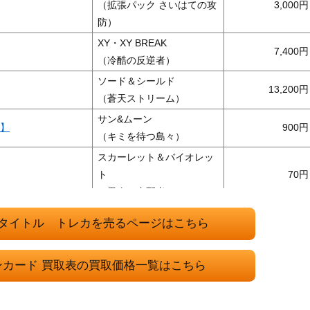
（拡張パック さいはての攻
3,000
防）
XY・XY BREAK
7,400
（冷酷の反逆者）
ソード＆シールド
13,200
（蒼天ストリーム）
サン&ムーン
0】
900
（キミを待つ島々）
スカーレット＆バイオレッ
ト
70
（黒炎の支配者）
スカーレット＆バイオレッ
タイトル トレカを売るページはこちら
128/101】
ト
600
（変幻の仮面）
ンカード 買取表の買取価格一覧はこちら
スカーレット＆バイオレッ
25/098】
ト
18,000
（ロケット団の栄光）