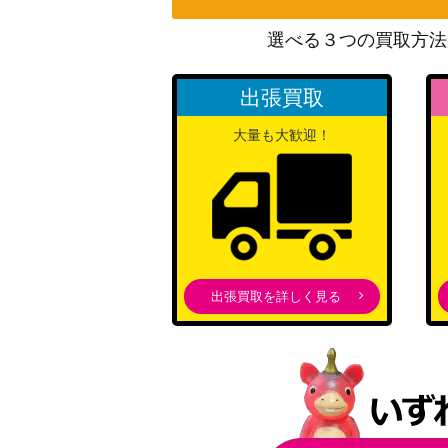
ハマナのバックアップ（SR）【S9 116/10
選べる３つの買取方法
ホウオウEX（SR）【XY9 088/080】
出張買取
チェレンの気くばり（SAR）【S12a 241/1
大量も大歓迎！
トイキャッチャー（UR)【s7R 088/067】
ヤドキングex（SR）【SV2P 086/071】
出張買取を詳しく見る
名探偵ピカチュウ（PROMO）【098/SV-
オリーヴ（SR）【S2 105/096】