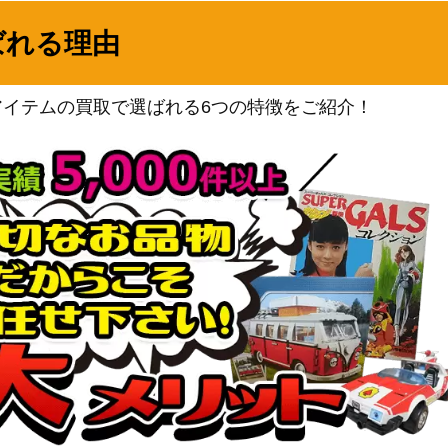
サン&ムーン
2,400
ばれる理由
（コレクションサン）
BWシリーズ
（シャイニーコレクショ
1,900
アイテムの買取で選ばれる6つの特徴をご紹介！
ン）
スカーレット＆バイオレッ
64】
ト
300
（楽園ドラゴーナ）
スカーレット＆バイオレッ
ト
150
（ワイルドフォース）
スカーレット＆バイオレッ
ト
70
（ポケモンカード151）
サン&ムーン
94】
4,000
（禁断の光）