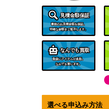
ランダムレシーバー（UR）【BW7 079/07
見積金額保証
マーシャドー&カイリキーGX（SR）【SM10 
事前のお見積金額を保証。
明確な金額をご提示します。
シロナ（SR）【SM5M 070/066】
メロコ（SAR）【SV4K 092/066】
なんでも買取
取扱いアイテムが多彩。
なんでも買います。
ピカチュウex（SR）【SV8 122/106】
マツバ（SR）【SM7b 055/050】
フラダリの奥の手（SR）【XY4 095/088
選べる申込み方法