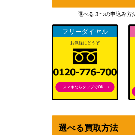
基本闘エネルギー（UR）【SV1S 108/07
選べる３つの申込み方
ポンチョを着たピカチュウ（プロモ）【PROMO
フリーダイヤル
ネストボール（TR）【SM10a 052/054】
お気軽にどうぞ
ブラックキュレムEX（SR）【BW6 062/0
リザードン（U）【CP3 005/032】
スマホならタップでOK
ピカチュウ（だいすきクラブプロモ）
リザードンVMAX（HR/争奪戦）【PROMO 1
選べる買取方法