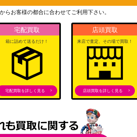
0】
500
（スターバース）
からお客様の都合に合わせてご利用下さい。
XY・XY BREAK
6,500
（破天の怒り）
宅配買取
店頭買取
ソード&シールド
72】
300
（VSTARユニバース）
箱に詰めて送るだけ！
来店で査定、その場で買取！
ソード＆シールド
200
（蒼天ストリーム）
スカーレット＆バイオレッ
ト
70
（[SV2P]スノーハザード）
宅配買取を詳しく見る
店頭買取を詳しく見る
スカーレット＆バイオレッ
ト
P】
2,400
（PROMO（プロモ）/その
他）
ソード&シールド
780
（反逆クラッシュ）