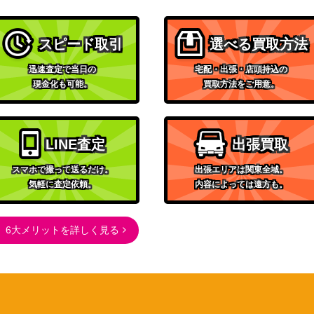
BW
0】
3,100
（プラズマゲイル）
サン&ムーン
スピード取引
選べる買取方法
101/095】
3,000
（ダブルブレイズ）
迅速査定で当日の
宅配・出張・店頭持込の
サン＆ムーン
現金化も可能。
買取方法をご用意。
35,000
（ウルトラムーン）
スカーレット＆バイオレッ
ト
800
LINE査定
出張買取
（古代の咆哮）
スマホで撮って送るだけ。
出張エリアは関東全域。
スカーレット＆バイオレッ
気軽に査定依頼。
内容によっては遠方も。
ト
1,000
（超電ブレイカー）
サン&ムーン
6大メリットを詳しく見る
1,000
（フェアリーライズ）
XY・XY BREAK
】
5,900
（ファントムゲート）
スカーレット＆バイオレッ