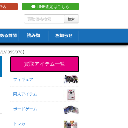
申込
LINE査定はこちら
V 095/078】
買取アイテム一覧
フィギュア
同人アイテム
ボードゲーム
トレカ