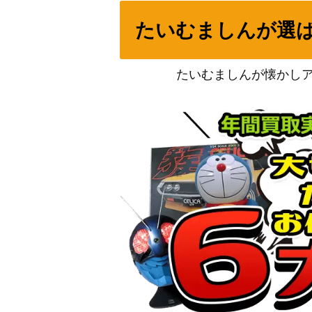
ソルガレオGX（SR）【SM1S 063/060】
たいむましんが選
ピカチュウ（U）【SC 007/020】
たいむましんが懐かし
アローラナッシーex（SR）【SV7a 081/0
ウネルミナモex（SR）【SV5K 086/071】
カメックスex（SR）【SV2a 186/165】
ミステリートレジャー（UR）【SM6 109/0