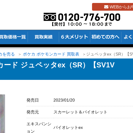
WEBからお
カを売る
ポケカ ポケモンカード 買取表
ジュペッタex（SR）【SV1
ード ジュペッタex（SR）【SV1V
発売日
2023/01/20
発売元
スカーレット＆バイオレット
エキスパンシ
バイオレットex
ョン