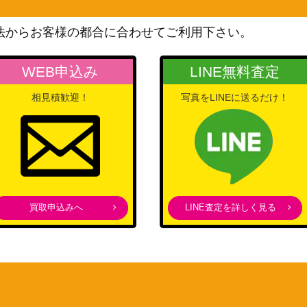
8】
ト
300
（スカーレットex）
法からお客様の都合に合わせてご利用下さい。
XY・XY BREAK
 231/XY-P】
115,000
（プロモ）
WEB申込み
LINE無料査定
サン&ムーン
1,700
相見積歓迎！
写真をLINEに送るだけ！
（ジージーエンド）
BW
59】
2,500
（フリーズボルト）
XY・XY BREAK
（ポケキュンコレクショ
2,200
ン）
買取申込みへ
LINE査定を詳しく見る
LEGEND
20,000
（プロモカード）
ソード&シールド
04/S-P】
（PROMO リザードン争奪
戦）
ソード&シールド