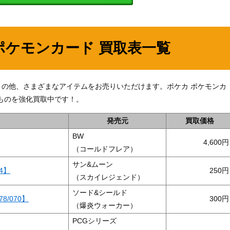
ポケモンカード 買取表一覧
078】」の他、さまざまなアイテムをお売りいただけます。ポケカ ポケモンカ
ものを強化買取中です！。
発売元
買取価格
BW
4,600
（コールドフレア）
サン&ムーン
4】
250
（スカイレジェンド）
ソード&シールド
8/070】
300
（爆炎ウォーカー）
PCGシリーズ