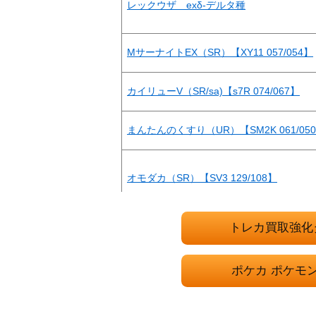
レックウザ exδ-デルタ種
MサーナイトEX（SR）【XY11 057/054】
カイリューV（SR/sa)【s7R 074/067】
まんたんのくすり（UR）【SM2K 061/05
オモダカ（SR）【SV3 129/108】
トレカ買取強化
オーガポンいしずえのめんex（SAR）【SV6 
ポケカ ポケモ
ロケット団のミュウツーex（SAR）【SV10 1