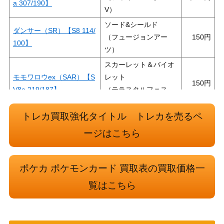
a 307/190】
V）
ソード&シールド
ダンサー（SR）【S8 114/
（フュージョンアー
150
100】
ツ）
スカーレット＆バイオ
モモワロウex（SAR）【S
レット
150
V8a 219/187】
（テラスタルフェス
ex）
トレカ買取強化タイトル トレカを売るペ
サーナイト＆ニンフィアG
サン＆ムーン
24,000
X（SR/SA）【SM9a 061/
ージはこちら
（ナイトユニゾン）
055】
スカーレット＆バイオ
改造ハンマー（UR）【SV
ポケカ ポケモンカード 買取表の買取価格一
レット
300
6 132/101】
（変幻の仮面）
覧はこちら
ザマゼンタV（UR）【S1H
ソード&シールド
400
073/060】
（シールド）