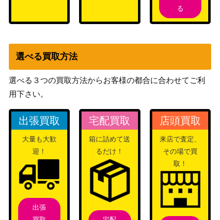
テツノイサハex （UR）
レット
300
る
【SV5M 098/071】
（サイバージャッジ）
スカーレット＆バイオ
ミュウex（UR）【SV2a 2
レット
600
選べる買取方法
08/165】
（ポケモンカード
151）
選べる３つの買取方法からお客様の都合に合わせてご利
スカーレット＆バイオ
シキミ (SR)【sv3a 082/06
用下さい。
レット
100
2】
（レイジングサーフ）
出張買取
宅配買取
店頭買取
カイオーガEX（SR）【B
BW
3,300
W3 054/052】
（サイコドライブ）
大量も大歓
箱に詰めて送
来店で査定、
迎！
るだけ！
その場で買
ピッピ（プロモ）【381/S
サン＆ムーン
27,000
取！
M-P】
（プロモ）
ポケモンキャッチャー（U
BW
2,500
R）【BW4 076/069】
（ダークラッシュ）
エネルギーつけかえ（U
ソード&シールド
出張
850
R）【S11a 093/068】
（白熱のアルカナ）
宅配
買取