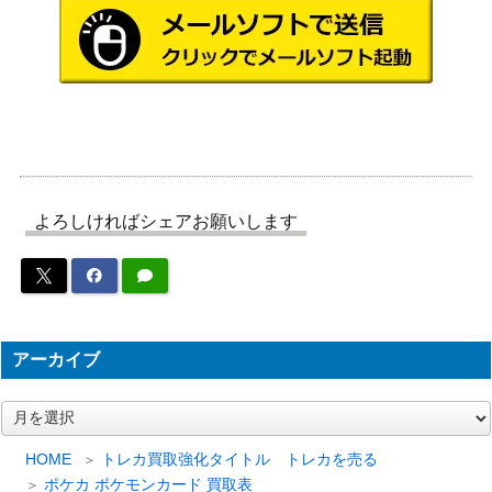
71】
（ワイルドフォース）
アルセウスVSTAR（RR
ソード&シールド
30
R）【S9 084/100】
（スターバース）
サン＆ムーン
カスミ&カンナ（SR）【S
14,000
（タッグオールスター
M12a 191/173】
ズ）
スカーレット＆バイオ
レジロックex（SR）【SV
よろしければシェアお願いします
レット
50
10 115/098】
（ロケット団の栄光）
カラマネロEX（SR）【XY
XY・XY BREAK
700
4 091/088】
（ファントムゲート）
スカーレット＆バイオ
アーカイブ
ブラックキュレムex（S
レット
400
R）【SV7a 077/064】
（楽園ドラゴーナ）
ア
ー
サン&ムーン
ブラッキーGX（SSR）
25,000
カ
HOME
トレカ買取強化タイトル トレカを売る
（GXウルトラシャイニ
イ
【SM8b 229/150】
ポケカ ポケモンカード 買取表
ー）