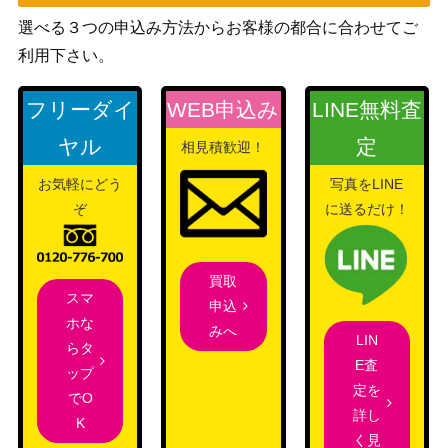
ズ）
選べる３つの申込み方法からお客様の都合に合わせてご
マキシ（SR）【SM5+ 05
サン&ムーン
1,600
利用下さい。
6/050】
（ウルトラフォース）
XY・XY BREAK
パルキア （R）【CP2 00
フリーダイ
WEB申込み
LINE無料査
（伝説キラコレクショ
1,800
5/027】
ン）
ヤル
定
相見積歓迎！
ミュウツーGX（HR）【S
サン&ムーン
20,000
お気軽にどう
写真をLINE
M3+ 080/072】
（ひかる伝説）
ぞ
に送るだけ！
サン＆ムーン
グリーンの戦略（SR）【S
（タッグオールスター
9,000
M12a 193/173】
ズ）
買取
スマ
ヘルガー（UR）【s5l 089/
ソード＆シールド
申込
700
ホな
070】
（一撃マスター）
みへ
LIN
らタ
スカーレット＆バイオ
E査
ネストボール（UR）【SV
ップ
レット
2,400
定を
1S 107/078】
でO
（スカーレットex）
詳し
K
スカーレット＆バイオ
く見