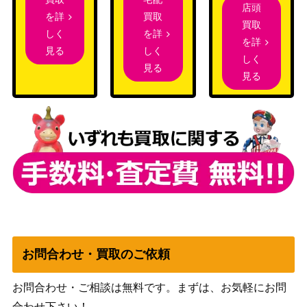
店頭
買取
を詳
れんげきエネルギー（UR)
ソード＆シールド
買取
250
を詳
しく
【s5R 091/070】
（連撃マスター）
を詳
しく
見る
ソード＆シールド
しく
ザマゼンタV（UR）【s4a
見る
（シャイニースター
500
見る
330/190】
V）
スカーレット＆バイオ
シロデスナex（SR）【SV
レット
200
8 123/106】
（超電ブレイカー）
スカーレット＆バイオ
基本超エネルギー（UR）
レット
400
【SV2a 209/165】
（ポケモンカード
151）
モルペコV（SR）【S1H 0
ソード&シールド
200
お問合わせ・買取のご依頼
62/060】
（シールド）
シマボシ（SR）【S9a 08
ソード&シールド
300
お問合わせ・ご相談は無料です。まずは、お気軽にお問
0/067】
（バトルリージョン）
合わせ下さい！