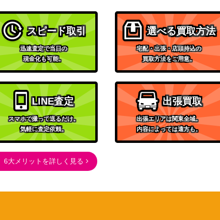
（テラスタルフェスex）
サン&ムーン
1,100
スピード取引
選べる買取方法
（ウルトラムーン）
ソード&シールド
迅速査定で当日の
宅配・出張・店頭持込の
067】
1,100
（タイムゲイザー）
現金化も可能。
買取方法をご用意。
ソード&シールド
（25th ANNIVERSARY
300
COLLECTION）
LINE査定
出張買取
BW
1,800
スマホで撮って送るだけ。
出張エリアは関東全域。
（コールドフレア）
気軽に査定依頼。
内容によっては遠方も。
サン&ムーン
-P】
12,000
（プロモ）
6大メリットを詳しく見る
XY・XY BREAK
12,300
（エメラルドブレイク）
スカーレット＆バイオレッ
】
ト
200
（バトルパートナーズ）