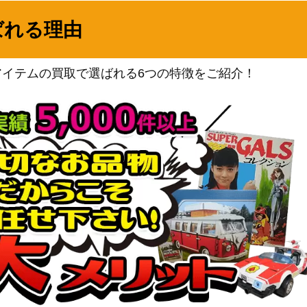
 207/XY-P】
80,000
（プロモ）
ばれる理由
サン&ムーン
700
（ドリームリーグ）
サン&ムーン
アイテムの買取で選ばれる6つの特徴をご紹介！
1,600
（ウルトラムーン）
VSシリーズ
750
（ポケモンカード★VS）
スカーレット＆バイオレッ
ト
2,400
（スカーレットex）
ソード&シールド
200
（スペースジャグラー）
ソード＆シールド
1
（シャイニースターV）
スカーレット＆バイオレッ
】
ト
700