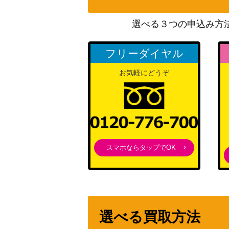
選べる３つの申込み方
フトゥー博士のシナリオ（SR）【SV4M 086
フリーダイヤル
ピカチュウ（PROMO）【001/S-P】
お気軽にどうぞ
ビーチコート (UR)【sv3a 091/062】
ゲッコウガGX（HR）【SM6 103/094】
スマホならタップでOK
バサギリV（SR）【S10P 073/067】
ピカチュウ（U）【SC 007/020】
選べる買取方法
モミ（SR）【s5R 081/070】