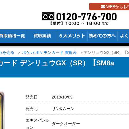
WEBからお
カを売る
ポケカ ポケモンカード 買取表
デンリュウGX（SR）【SM8
ード デンリュウGX（SR）【SM8a
発売日
2018/10/05
発売元
サン&ムーン
エキスパンシ
ダークオーダー
ョン