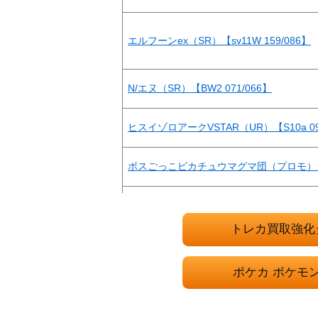
エルフーンex（SR）【sv11W 159/086】
N/エヌ（SR）【BW2 071/066】
ヒスイゾロアークVSTAR（UR）【S10a 09
ボスごっこピカチュウマグマ団（プロモ）【1
エネルギー回収（UR）【XY7 096/081】
トレカ買取強化
エンテイ（プレミアムファイル3 ）【neoP
ポケカ ポケモ
エーフィV（SR/sa)【S6a 081/069】