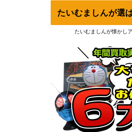
ポンチョを着たピカチュウ（プロモ）【PROMO
たいむましんが選
ハガネール（CHR）【SM11b 060/049】
たいむましんが懐かし
パルキアGX（HR）【SM5M 075/066】
イブキのカイリュー
ネストボール（UR）【SV1S 107/078】
ザクロ（HR）【S10P 084/067】
クロバットV（RR）【S3 053/100】
タケルライコex（SAR）【SV8a 222/187