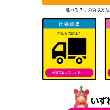
選べる３つの買取方法
ポンチョを着たピカチュウ（プロモ）【PROMO
出張買取
いちげきウーラオスVMAX（UR）【S8b 28
大量も大歓迎！
サーナイトex（SAR）【SV4a 348/190】
ライコウ＆スイクンLEGEND（キラ）【L2 06
4/080】
出張買取を詳しく見る
デンチュラex（SR）【SV7 118/102】
グレイシアGX（PROMO）【269/SM-P】