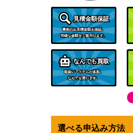
デンジ（SR）【SM5M 071/066】
見積金額保証
事前のお見積金額を保証。
トレッキングシューズ（UR）【S10D 087/
明確な金額をご提示します。
コスモッグ（ミラー）【S8a 014/028】
なんでも買取
セレビィEX（SR）【BW6 060/059】
取扱いアイテムが多彩。
なんでも買います。
ヨコハマのピカチュウ（プロモ）【282/SM
MレックウザEX（SR）【XY6 086/078】
タケシのスカウト（SR）【SV9 123/100
選べる申込み方法