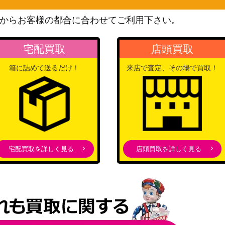
（連撃マスター）
XY・XY BREAK
からお客様の都合に合わせてご利用下さい。
 231/XY-P】
115,000
（プロモ）
ソード＆シールド
宅配買取
店頭買取
2/184】
250
（VMAXクライマックス）
箱に詰めて送るだけ！
来店で査定、その場で買取！
スカーレット＆バイオレッ
ト
4,500
（シャイニートレジャー
ex）
8/080】【L2 06
LEGEND
6,000
（よみがえる伝説）
宅配買取を詳しく見る
店頭買取を詳しく見る
スカーレット＆バイオレッ
ト
250
（ステラミラクル）
サン&ムーン
7,000
（PROMO）
ソード＆シールド