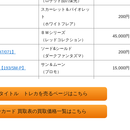
（ロケット団の栄光）
スカーレット＆バイオレッ
ト
200
（ホワイトフレア）
ＢＷシリーズ
45,000
（レッドコレクション）
ソード&シールド
7/071】
200
（ダークファンタズマ）
サン＆ムーン
93/SM-P】
15,000
（プロモ）
XY・XY BREAK
3,000
（バンデットリング）
タイトル トレカを売るページはこちら
neoシリーズ
3】
400
（プレミアムファイル3）
ンカード 買取表の買取価格一覧はこちら
ソード＆シールド
6,600
（イーブイヒーローズ）
XY・XY BREAK