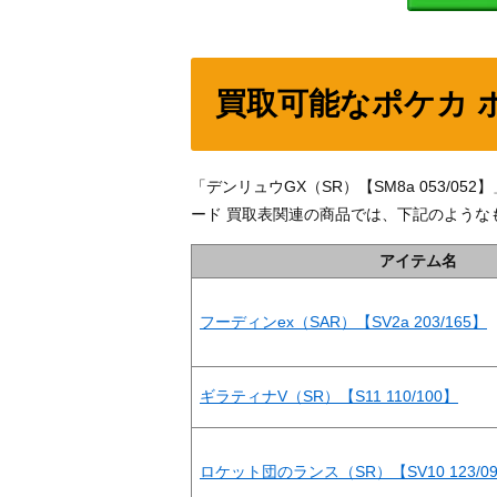
買取可能なポケカ 
「デンリュウGX（SR）【SM8a 053/
ード 買取表関連の商品では、下記のような
アイテム名
フーディンex（SAR）【SV2a 203/165】
ギラティナV（SR）【S11 110/100】
ロケット団のランス（SR）【SV10 123/0