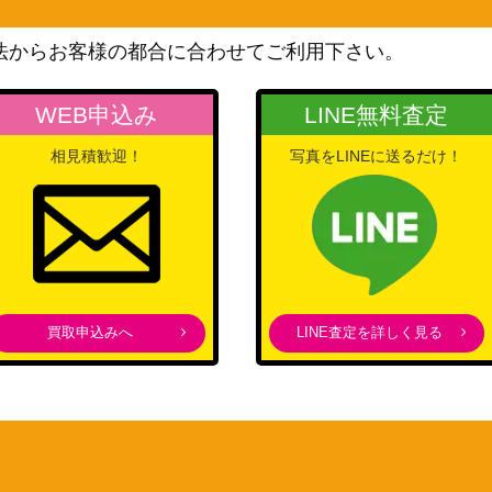
スカーレット＆バイオレッ
法からお客様の都合に合わせてご利用下さい。
/066】
ト
150
（未来の一閃）
WEB申込み
LINE無料査定
ソード&シールド
8,000
（プロモカード）
相見積歓迎！
写真をLINEに送るだけ！
スカーレット＆バイオレッ
ト
200
（レイジングサーフ）
サン&ムーン
2,900
（禁断の光）
ソード&シールド
買取申込みへ
LINE査定を詳しく見る
200
（スペースジャグラー）
BWシリーズ
（シャイニーコレクショ
1,900
ン）
ソード＆シールド
1,800