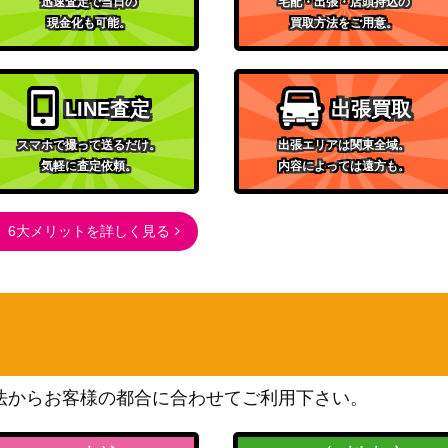
0】
4,000
迅速査定で当日の
宅配・出張・店頭持込の
（コレクションムーン）
現金化も可能。
買取方法をご用意。
スカーレット＆バイオレッ
ト
1,900
（未来の一閃）
LINE査定
出張買取
XY・XY BREAK
10,500
スマホで撮って送るだけ。
出張エリアは関東全域。
（冷酷の反逆者）
気軽に査定依頼。
内容によっては遠方も。
ソード&シールド
1】
100
（Pokemon GO）
6大メリットを詳しく見る
BW
5,800
（ダークラッシュ）
XY・XY BREAK
21,000
（20th Anniversary）
サン&ムーン
3,000
（ドリームリーグ）
法からお客様の都合に合わせてご利用下さい。
ソード&シールド
5/067】
3,000
（タイムゲイザー）