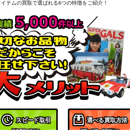
アイテムの買取で選ばれる6つの特徴をご紹介！
ソード＆シールド
0】
200
（一撃マスター）
スカーレット＆バイオレッ
ト
300
（ブラックボルト）
XY・XY BREAK
 207/XY-P】
80,000
（プロモ）
PCGシリーズ
1,500
（金の空、銀の海）
ソード＆シールド
250
（蒼天ストリーム）
XY・XY BREAK
】
4,000
（THE BEST OF XY）
サン&ムーン
/095】
5,500
（タッグボルト）
スピード取引
選べる買取方法
サン&ムーン