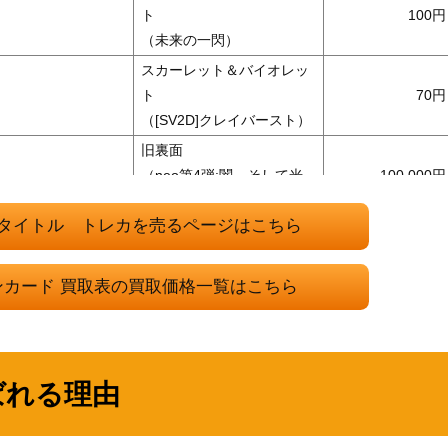
ト
100
（未来の一閃）
スカーレット＆バイオレッ
ト
70
（[SV2D]クレイバースト）
旧裏面
（neo第4弾:闇、そして光
100,000
へ...）
タイトル トレカを売るページはこちら
スカーレット＆バイオレッ
4/100】
ト
1,000
（バトルパートナーズ）
ンカード 買取表の買取価格一覧はこちら
サン＆ムーン
10,000
（タッグオールスターズ）
サン＆ムーン
11 102/094】
5,400
ばれる理由
（ミラクルツイン）
ソード＆シールド
2,700
（仰天のボルテッカー）