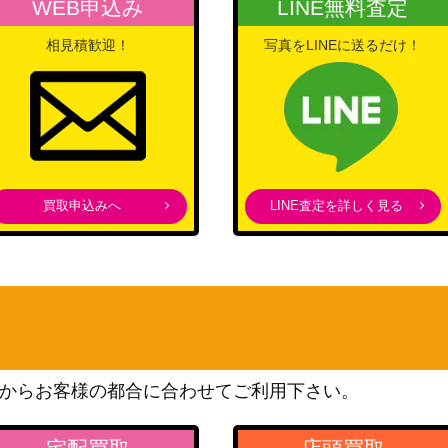
WEB申込み
LINE無料査定
スカーレット＆バイオレッ
ト
150
相見積歓迎！
写真をLINEに送るだけ！
（[SV2D]クレイバースト）
スカーレット＆バイオレッ
ト
50
（ポケモンカード151）
ソード&シールド
72】
300
（VSTARユニバース）
買取申込みへ
LINE査定を詳しく見る
ソード&シールド
200
（スペースジャグラー）
）【SM11a 06
サン＆ムーン
12,000
（リミックスバウト）
ソード＆シールド
500
（シャイニースターV）
スカーレット＆バイオレッ
からお客様の都合に合わせてご利用下さい。
】
ト
1,800
（ワイルドフォース）