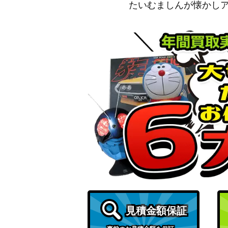
たいむましんが懐かし
いちげきウーラオスV（SR）【s5l 074/07
メロエッタex（SR）【sv11B 162/086】
ポンチョを着たピカチュウ（プロモ）【PROMO
バンギラスex（☆）【093/106】
嵐の山脈（UR)【s7R 089/067】
フレア団のしたっぱ（SR）【XY 186/171
ゲンガー＆ミミッキュGX（HR）【SM9 113
見積金額保証