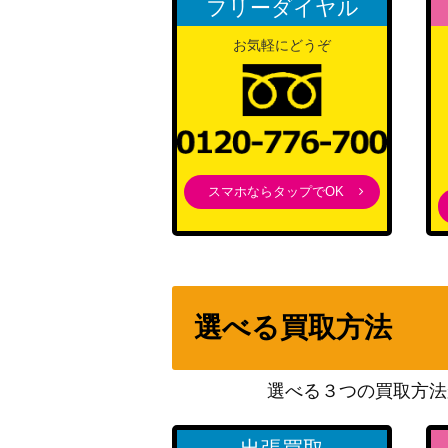
フリーダイヤル
ディンルーex（SAR）【SV2D 094/071】
お気軽にどうぞ
プクリンex（SR）【SV2a 189/165】
チェレンの気くばり（SAR）【S12a 241/1
スマホならタップでOK
タイサイ（SR）【S10P 079/067】
リザードン&テールナーGX（スペシャルアート
8/064】
選べる買取方法
ザマゼンタV（UR）【s4a 330/190】
選べる３つの買取方法
タケルライコex（SAR）【SV5K 095/071