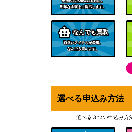
基本超エネルギー（UR）【SM1M 073/06
事前のお見積金額を保証。
明確な金額をご提示します。
チルタリスex（SAR）【SV4M 090/066】
なんでも買取
サーナイトEX（UR）【XY11 059/054】
取扱いアイテムが多彩。
なんでも買います。
かがやくフシギバナ（K）【S10b 004/07
アーケオス（UR）【BW4 075/069】
カメックスEX（SR）【CP6 092/087】
選べる申込み方法
ポッチャマ（CHR）【SM11b 052/049】
選べる３つの申込み方
オリジンディアルガV（SR/SA）【S10D 07