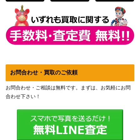
ex）
BWシリーズ
カミツレ（U）【SC 020/0
（シャイニーコレクシ
400
20】
ョン）
サン＆ムーン
シロナ&カトレア（SR）
（オルタージェネシ
6,000
【SM12 106/095】
ス）
スカーレット＆バイオ
ピカチュウ（AR）【SV2a
レット
お問合わせ・買取のご依頼
50
173/165】
（ポケモンカード
151）
お問合わせ・ご相談は無料です。まずは、お気軽にお問
エスケープボード（UR）
サン&ムーン
合わせ下さい！
700
【SM5M 077/066】
（ウルトラムーン）
ファイヤー＆サンダー＆フ
サン＆ムーン
リーザーGX（HR）【SM1
3,000
（スカイレジェンド）
0b 066/054】
ソード＆シールド
ガラルタチフサグマ（U