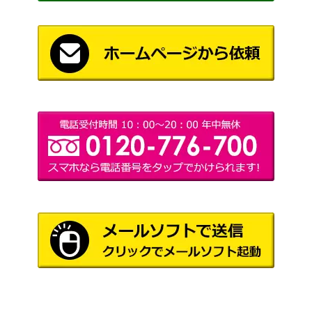
（仰天のボルテッカ
250
R）【s4 119/100】
ー）
BWシリーズ
ピカチュウ（UR）【BW1
14,400
（ホワイトコレクショ
056/053】
ン）
デオキシスVMAX（SAR）
ソード&シールド
250
【s12a 222/172】
（VSTARユニバース）
ソード&シールド
レジエレキV（SR）【S12
（パラダイムトリガ
250
101/098】
ー）
ソニア（HR）【s1a 082/0
ソード&シールド
3,000
70】
（VMAXライジング）
ビーストリング（UR）
サン&ムーン
900
【SM5+ 062/050】
（ウルトラフォース）
スカーレット＆バイオ
グソクムシャex（SR）
レット
100
【SV4K 081/066】
（古代の咆哮）