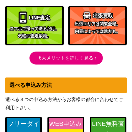
62/060】
（シールド）
ソード＆シールド
ぐんぐんシェイク（UR)
出張買取
LINE査定
（イーブイヒーロー
200
【S6a 099/069】
出張エリアは関東全域。
ズ）
スマホで撮って送るだけ。
内容によっては遠方も。
アクロマの実験（SR）【S
ソード&シールド
気軽に査定依頼。
800
11 113/100】
（ロストアビス）
ソード&シールド
森の封印石（R）【S12 09
6大メリットを詳しく見る
（パラダイムトリガ
30
2/098】
ー）
neoシリーズ
セレビィ（プレミアムファ
（プレミアムファイル
700
選べる申込み方法
イル3 ）【neoP3】
3）
フレア団のしたっぱ（S
XY・XY BREAK
選べる３つの申込み方法からお客様の都合に合わせてご
4,000
R）【XY 186/171】
（THE BEST OF XY）
利用下さい。
スカーレット＆バイオ
フシギバナex（SAR）【S
レット
フリーダイ
WEB申込み
LINE無料査
1,500
V2a 200/165】
（ポケモンカード