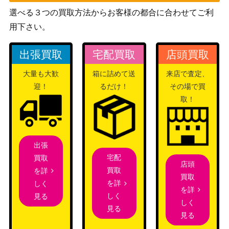
サン&ムーン
ガラルサンダーV（UR）
選べる３つの買取方法からお客様の都合に合わせてご利
（スタートデッキ
1,200
【Sl 421/414】
用下さい。
100）
BW
ニャース（UR）【BW2 07
出張買取
宅配買取
店頭買取
（レッドコレクショ
5,500
2/066】
ン）
大量も大歓
箱に詰めて送
来店で査定、
こくばバドレックスV（S
ソード＆シールド
迎！
るだけ！
その場で買
1,500
R)【s6K 076/070】SA
（漆黒のガイスト）
取！
ソード＆シールド
リーフィアVMAX（HR/S
27,600
（イーブイヒーロー
A)【S6a 089/069】
ズ）
出張
スカーレット＆バイオ
宅配
買取
探検家の先導（SR）【SV
店頭
レット
300
買取
を詳
5K 090/071】
買取
（ワイルドフォース）
を詳
しく
を詳
スカーレット＆バイオ
しく
見る
しく
テラパゴスex（SAR）【S
レット
見る
250
見る
V8a 226/187】
（テラスタルフェス