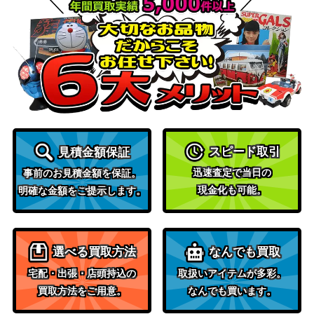
【SVP-EN 085】
（PROMO（プロモ）/
その他）
スカーレット＆バイオ
コイキング（AR）【SV1a
レット
3,800
080/073】
（トリプレットビー
ト）
ピカチュウ（だいすきクラ
LEGEND
20,000
ブプロモ）
（プロモカード）
スピード取引
見積金額保証
センパイとコウハイ（S
XY・XY BREAK
37,500
R）【XY5 077/070】
（ガイアボルケーノ）
迅速査定で当日の
事前のお見積金額を保証。
現金化も可能。
ソード&シールド
明確な金額をご提示します。
ミツバ（PROMO）【157/
（一撃マスター/連撃マ
300
S-P】
スター）
スカーレット＆バイオ
選べる買取方法
なんでも買取
ウガツホムラex（SAR）
レット
1,200
【SV5K 093/071】
宅配・出張・店頭持込の
取扱いアイテムが多彩。
（ワイルドフォース）
買取方法をご用意。
なんでも買います。
モルペコV（SR）【S1H 0
ソード&シールド
200