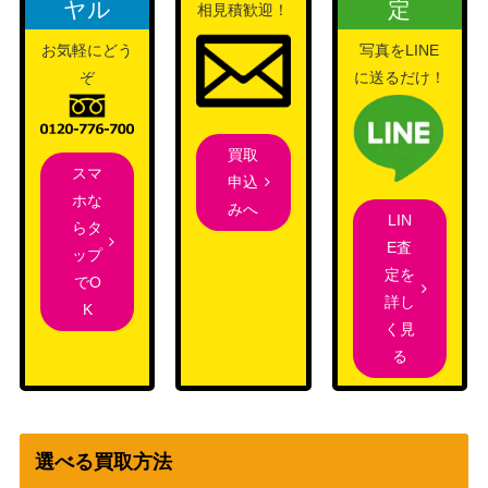
ヤル
定
相見積歓迎！
151）
お気軽にどう
写真をLINE
ハイパーボール（UR）
ソード&シールド
4,200
ぞ
に送るだけ！
【S9 126/100】
（スターバース）
BW
トルネロス（SR）【BW1
（ブラックコレクショ
700
054/053】
買取
ン）
スマ
申込
旧裏面
ホな
みへ
ケーシィ
LIN
（第一弾）
らタ
E査
ップ
ソード＆シールド
エーフィV（SR)【S6a 08
定を
でO
（イーブイヒーロー
400
0/069】
詳し
K
ズ）
く見
ダストダス（UR）【BW8
BW
る
6,300
056/051】
（ライデンナックル）
スカーレット＆バイオ
バウッツェルex（SR）
レット
100
【SV7 119/102】
（ステラミラクル）
選べる買取方法