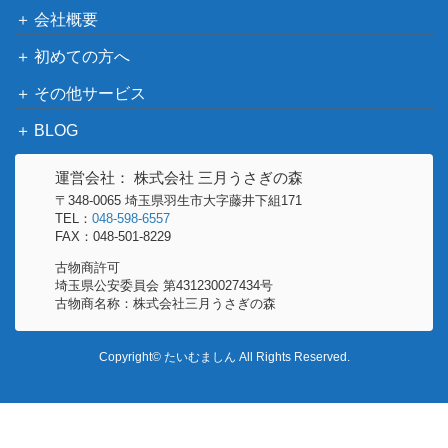
（クリムゾンヘイズ）
会社概要
ミュウツーEX（SR/青い衝
XY・XY BREAK
4,500
撃）【XY8 062/059】
（青い衝撃）
初めての方へ
バンギラスEX（SR）【XY
XY・XY BREAK
その他サービス
3,200
7 089/081】
（バンデットリング）
BLOG
ソード＆シールド
ミュウVMAX (HR/SA) 【S
33,000
（フュージョンアー
運営会社： 株式会社 三月うさぎの森
8 119/100】
ツ）
〒348-0065 埼玉県羽生市大字藤井下組171
TEL：
048-598-6557
ルカリオVSTAR（SAR）
ソード&シールド
250
FAX：048-501-8229
【S12a 226/172】
（VSTARユニバース）
古物商許可
リーフィアVSTAR（SA
ソード&シールド
埼玉県公安委員会 第431230027434号
1,300
R）【s12a 210/172】
（VSTARユニバース）
古物商名称：株式会社三月うさぎの森
スカーレット＆バイオ
タロ（SAR）【SV7 131/1
レット
2,500
Copyright© たいむましん All Rights Reserved.
02】
（ステラミラクル）
ソード&シールド
ワタル（SR）【S12 114/0
（パラダイムトリガ
250