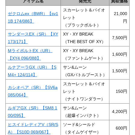
アイテム名
発売元
買取価格
スカーレット＆バイオ
ゼクロムex（BWR）【sv1
21,000
レット
1B 174/086】
（ブラックボルト）
サンダースEX（SR）【XY
XY・XY BREAK
7,500
173/171】
（THE BEST OF XY）
MライボルトEX（UR）
XY・XY BREAK
1,600
【XY4 096/088】
（ファントムゲート）
ルナアーラGX（UR）【S
サン&ムーン
1,500
M4+ 124/114】
（GXバトルブースト）
スカーレット＆バイオ
カシオペア（SR）【SV6a
レット
150
085/064】
（ナイトワンダラー）
ルギアGX（SR）【SM8 1
サン&ムーン
4,200
00/095】
（超爆インパクト）
ヒスイドレディアV（SR/S
ソード&シールド
600
A）【S10D 069/067】
（タイムゲイザー）