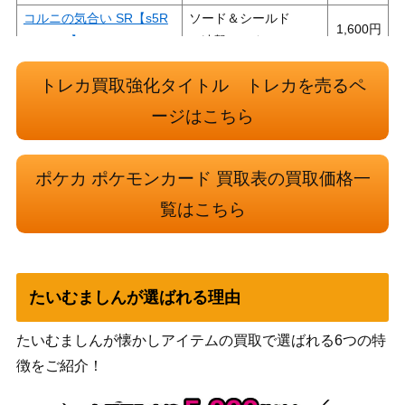
コルニの気合い SR【s5R
ソード＆シールド
1,600
079/070】
（連撃マスター）
ソード&シールド
バサギリVSTAR（HR）
トレカ買取強化タイトル トレカを売るペ
（スペースジャグラ
200
【S10P 082/067】
ー）
ージはこちら
スカーレット＆バイオ
オーガポンかまどのめんe
レット
100
x（SR）【SV6 115/101】
ポケカ ポケモンカード 買取表の買取価格一
（変幻の仮面）
覧はこちら
エール団のしたっぱ（S
ソード&シールド
250
R）【S1H 067/060】
（シールド）
レントラーV（SR）【S10
ソード&シールド
200
D 070/067】
（タイムゲイザー）
たいむましんが選ばれる理由
ホワイトキュレムGX（H
サン&ムーン
1,500
R）【SM6a 063/053】
（ドラゴンストーム）
たいむましんが懐かしアイテムの買取で選ばれる6つの特
スカーレット＆バイオ
徴をご紹介！
ピカチュウ（PROMO）
レット
15,000