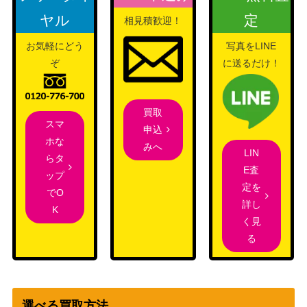
レット
150
【SV5M 087/071】
ヤル
定
相見積歓迎！
（サイバージャッジ）
お気軽にどう
写真をLINE
XY・XY BREAK
マギアナEX（SR）【XY11
ぞ
に送るだけ！
（[XY11]冷酷の反逆
1,150
055/054】
者）
ソード&シールド
アンノーンV（SR/SA）
買取
（パラダイムトリガ
700
スマ
【S12 103/098】
申込
ー）
ホな
みへ
LIN
ラティアス δ-デルタ種
PCGシリーズ
らタ
1,600
E査
（R）【041/086】
（ホロンの研究塔）
ップ
定を
でO
ミカン（SR）【SM8a 05
サン&ムーン
3,000
詳し
K
8/052】
（ダークオーダー）
く見
れんげきエネルギー（UR)
ソード＆シールド
る
250
【s5R 091/070】
（連撃マスター）
XY・XY BREAK
チルタリス【029/032】
（ポケキュンコレクシ
30
ョン）
選べる買取方法