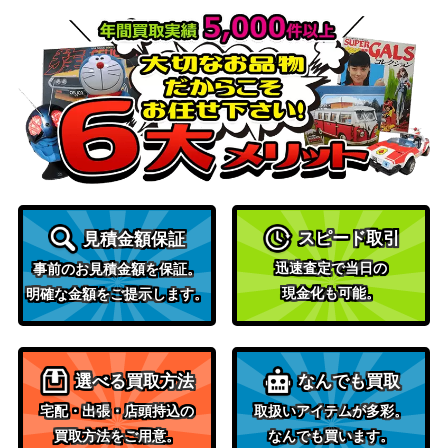
4,000
【SM2L 057/050 】
（アローラの月光）
ソード＆シールド
リーフィアVMAX（HR/S
27,600
（イーブイヒーロー
A)【S6a 089/069】
ズ）
スカーレット＆バイオ
ロケット団のアテナ（S
レット
500
R）【SV10 119/098】
（ロケット団の栄光）
PCGシリーズ
60,000
スイクン☆
（金の空、銀の海）
スピード取引
見積金額保証
スイクンV（SAR）【S12a
ソード&シールド
迅速査定で当日の
事前のお見積金額を保証。
400
215/172】
（VSTARユニバース）
現金化も可能。
明確な金額をご提示します。
旧裏面
100,000
ひかるミュウツー
（neo第4弾:闇、そし
て光へ...）
選べる買取方法
なんでも買取
MリザードンEX（RR）
XY・XY BREAK
2,500
宅配・出張・店頭持込の
取扱いアイテムが多彩。
【XY2 055/080】
（ワイルドブレイズ）
買取方法をご用意。
なんでも買います。