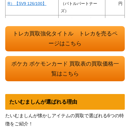
R）【SV9 126/100】
（バトルパートナー
ズ）
ソード&シールド
ワタル（SR）【S12 114/0
（パラダイムトリガ
250
98】
トレカ買取強化タイトル トレカを売るペ
ー）
スカーレット＆バイオ
ージはこちら
スナノケガワex（SAR）
レット
500
【SV4K 089/066】
（古代の咆哮）
ポケカ ポケモンカード 買取表の買取価格一
スカーレット＆バイオ
セイジ （SR）【SV5M 09
覧はこちら
レット
100
1/071】
（サイバージャッジ）
レシラム&ゼクロムGX（S
サン＆ムーン
13,000
R/SA）【SM11b 064/04
（ドリームリーグ）
たいむましんが選ばれる理由
9】
まるのみされたピカチュウ
ソード&シールド
たいむましんが懐かしアイテムの買取で選ばれる6つの特
7,000
【プロモ 105/S-P】
（プロモカード）
徴をご紹介！
カプ・テテフGX（HR）
サン&ムーン