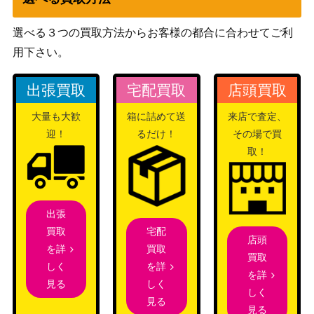
ソード＆シールド
エーフィV（SR/sa)【S6a
選べる３つの買取方法からお客様の都合に合わせてご利
（イーブイヒーロー
6,600
081/069】
用下さい。
ズ）
ムキムキダンベル（UR）
サン&ムーン
600
出張買取
宅配買取
店頭買取
【SM3H 063/051】
（闘う虹を見たか）
BW
大量も大歓
箱に詰めて送
来店で査定、
ゼクロム（SR）【BW1 05
（ホワイトコレクショ
4,900
迎！
るだけ！
その場で買
5/053】
ン）
取！
ソード＆シールド
エーフィV（SR)【S6a 08
（イーブイヒーロー
400
0/069】
ズ）
出張
ADVシリーズ
宅配
買取
店頭
ラグラージex
（ex1 マグマVSアクア
300
買取
を詳
買取
ふたつの野望）
を詳
しく
を詳
メリッサ（SR）【S11 11
ソード&シールド
しく
見る
250
しく
6/100】
（ロストアビス）
見る
見る