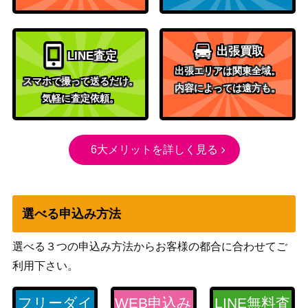
ADVシリーズ
グラードンex（プロモ）
500
（プロモ）
デオキシスex（☆）【04
PCGシリーズ
500
出張買取
LINE査定
5/082】
（蒼空の激突）
出張エリアは関東全域。
オリジンディアルガV（S
ソード&シールド
スマホで撮って送るだけ。
3,000
内容によっては遠方も。
R/SA）【S10D 075/067】
（タイムゲイザー）
気軽に査定依頼。
ソード&シールド
オリジンパルキアVSTAR
（スペースジャグラ
300
（HR）【S10P 081/067】
6大メリットを詳しく見る
ー）
スカーレット＆バイオ
コライドン（PROMO）
レット
4,000
【049/SV-P】
（トリプレットビート
選べる申込み方法
（シールド戦））
neoシリーズ
選べる３つの申込み方法からお客様の都合に合わせてご
エンテイ（プレミアムファ
（プレミアムファイル
400
利用下さい。
イル2 ）【neoP2】
2）
スカーレット＆バイオ
フリーダイ
WEB申込み
LINE無料査
テツノイワオex （SR）