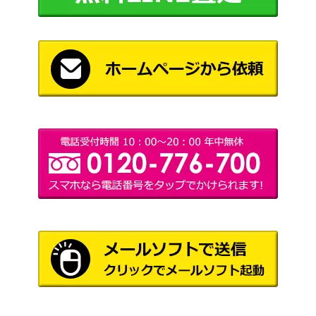
5,500
74/070】
（プリズマゲイル）
スカーレット＆バイオ
ラウドボーンex（SR）
レット
50
【SV1a 087/073】
（トリプレットビー
ト）
スカーレット＆バイオ
テツノイワオex （UR）
レット
200
【SV5M 100/071】
（サイバージャッジ）
ソード＆シールド
ザマゼンタV（UR）【s4a
（シャイニースター
500
330/190】
V）
サン＆ムーン
ニンフィアGX（SSR）
（ウルトラシャイニ
7,200
【SM8b 238/150】
ー）
サン&ムーン
クワガノンGX（HR）【S
（強化拡張パック サン
700
M1+ 062/051】
&ムーン）