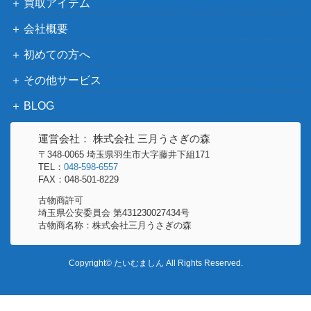
ミュウツー&ミュウGX
買取アイテム
サン＆ムーン
30,000
（スペシャルアート）【S
（ミラクルツイン）
会社概要
M11 098/094】
初めての方へ
スカーレット＆バイオ
基本雷エネルギー（UR）
レット
500
その他サービス
【SV1V 108/078】
（バイオレットex）
BLOG
ファイヤー＆サンダー＆フ
サン＆ムーン
リーザーGX（HR）【SM1
3,000
運営会社： 株式会社 三月うさぎの森
（スカイレジェンド）
0b 066/054】
〒348-0065 埼玉県羽生市大字藤井下組171
TEL：
048-598-6557
ネットボール（UR）【SM
サン&ムーン
1,500
FAX：048-501-8229
7b 061/050】
（フェアリーライズ）
古物商許可
ソード&シールド
埼玉県公安委員会 第431230027434号
ヒスイゾロアークV（SR）
（ダークファンタズ
200
古物商名称：株式会社三月うさぎの森
【S10a 083/071】
マ）
スカーレット＆バイオ
Copyright© たいむましん All Rights Reserved.
カメックスex（SR）【SV
レット
70
2a 186/165】
（ポケモンカード