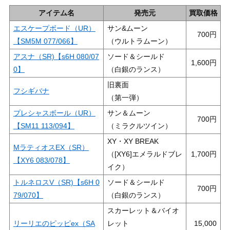
アイテム名
発売元
買取価格
エスケープボード（UR）
サン&ムーン
700
【SM5M 077/066】
（ウルトラムーン）
アスナ（SR)【s6H 080/07
ソード＆シールド
1,600
0】
（白銀のランス）
旧裏面
フシギバナ
（第一弾）
プレシャスボール（UR）
サン＆ムーン
700
【SM11 113/094】
（ミラクルツイン）
XY・XY BREAK
MラティオスEX（SR）
（[XY6]エメラルドブレ
1,700
【XY6 083/078】
イク）
トルネロスV（SR)【s6H 0
ソード＆シールド
700
79/070】
（白銀のランス）
スカーレット＆バイオ
リーリエのピッピex（SA
レット
15,000