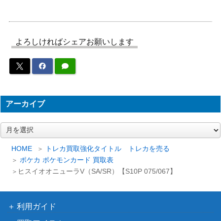
アクロマの実験（SR）【S
ソード&シールド
800
11 113/100】
（ロストアビス）
スカーレット＆バイオ
よろしければシェアお願いします
アンズの秘技（SR）【SV
レット
150
6a 084/064】
（ナイトワンダラー）
スカーレット＆バイオ
カプ・コケコex (SR)【sv3
レット
50
a 077/062】
（レイジングサーフ）
アーカイブ
トゲピー＆ピィ＆ププリン
サン＆ムーン
12,000
ア
GX（スペシャルアート）
（タッグオールスター
ー
【SM12a 186/173】
ズ）
カ
HOME
トレカ買取強化タイトル トレカを売る
シンボラー（UR）【BW8
BW
イ
ポケカ ポケモンカード 買取表
4,500
ブ
057/051】
（ラセンフォース）
ヒスイオオニューラV（SA/SR）【S10P 075/067】
オーガポンいしずえのめん
スカーレット＆バイオ
ex（SR）【SV6 119/10
レット
150
利用ガイド
1】
（変幻の仮面）