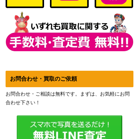
ボーマンダex（☆）【06
PCGシリーズ
1,200
4/082】
（蒼空の激突）
ソード＆シールド
カブ（SR）【S8b 257/18
（VMAXクライマック
200
4】
ス）
PCGシリーズ
リザードンex
（ランダム構築スター
2,500
ター）
ウルトラネクロズマGX
サン&ムーン
700
（HR）【SM6 107/094】
（禁断の光）
お問合わせ・買取のご依頼
スカーレット＆バイオ
シロデスナex（SR）【SV
お問合わせ・ご相談は無料です。まずは、お気軽にお問
レット
200
8 123/106】
（超電ブレイカー）
合わせ下さい！
ミュウツー LV.65（乱戦！
DP/DPt
ポケモンスクランブル）
（PROMO（プロモ）/
5,500
（009/016 乱）
その他）
ルギアEX（SR）【BW7 0
BW