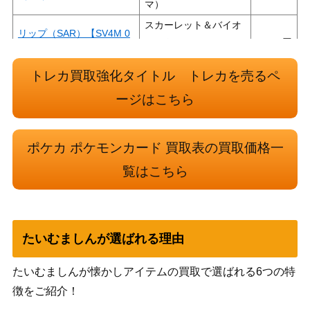
マ）
スカーレット＆バイオ
リップ（SAR）【SV4M 0
レット
700
92/066】
（未来の一閃）
トレカ買取強化タイトル トレカを売るペ
カイリューV（SR/sa)【s7
ソード＆シールド
13,200
R 074/067】
（蒼天ストリーム）
ージはこちら
スカーレット＆バイオ
イーブイ（PROMO）【03
レット
3,000
ポケカ ポケモンカード 買取表の買取価格一
3/SV-P】
（PROMO（プロモ）/
覧はこちら
その他）
ゲンガーEX（SR）【XY4
XY・XY BREAK
8,300
090/088】
（ファントムゲート）
ラフレシアGX（SR/SA）
サン&ムーン
たいむましんが選ばれる理由
2,200
【SM11b 062/049】
（ドリームリーグ）
ハガネール（CHR）【SM
サン&ムーン
たいむましんが懐かしアイテムの買取で選ばれる6つの特
700
11b 060/049】
（ドリームリーグ）
徴をご紹介！
キュレムEX（SR）【XY7
XY・XY BREAK