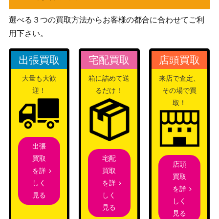
スカーレット＆バイオ
サーフゴーex (SAR)【sv3
選べる３つの買取方法からお客様の都合に合わせてご利
レット
1,400
a 087/062】
用下さい。
（レイジングサーフ）
ロケット団のこうさく（S
XY・XY BREAK
19,600
出張買取
宅配買取
店頭買取
R）【XY10 087/078】
（めざめる超王）
スカーレット＆バイオ
大量も大歓
箱に詰めて送
来店で査定、
ガチグマアカツキex（SA
レット
1,000
迎！
るだけ！
その場で買
R）【SV5a 091/066】
（クリムゾンヘイズ）
取！
シルヴァディGX（HR）
サン&ムーン
900
【SM11b 072/049】
（ドリームリーグ）
カイリューEX（SR）【CP
XY・XY BREAK
25,000
出張
6 098/087】
（20th Anniversary）
宅配
買取
店頭
スカーレット＆バイオ
買取
を詳
買取
ナナミの手助け（SR）【S
レット
を詳
しく
100
を詳
V2a 198/165】
（ポケモンカード
しく
見る
しく
151）
見る
見る