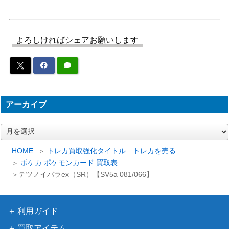
（古代の咆哮）
ポンチョを着たピカチュウ
XY・XY BREAK
90,000
（プロモ）【PROMO 20
（プロモカード）
よろしければシェアお願いします
8/XY-P】
スカーレット＆バイオ
キハダ（SR）【SV1a 09
レット
700
2/073】
（トリプレットビー
ト）
アーカイブ
サナ（SR)【s7R 077/06
ソード＆シールド
4,200
7】
（蒼天ストリーム）
ア
ー
旧裏
カ
HOME
トレカ買取強化タイトル トレカを売る
わるいカメール
（第4弾 拡張パック
50
イ
ポケカ ポケモンカード 買取表
「ロケット団」）
ブ
テツノイバラex（SR）【SV5a 081/066】
スカーレット＆バイオ
イキリンコex（SSR）【S
レット
200
V4a 337/190】
（シャイニートレジャ
利用ガイド
ーex）
買取アイテム