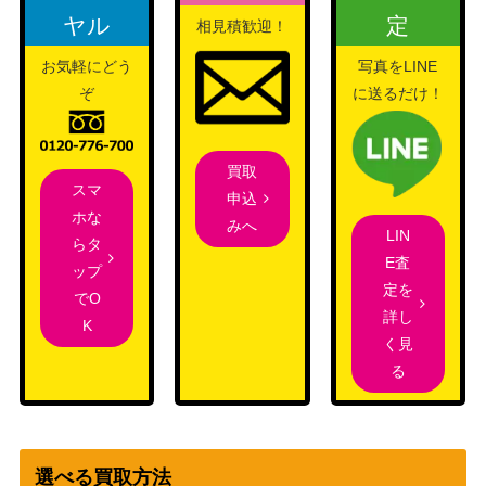
ス）
ヤル
定
相見積歓迎！
スカーレット＆バイオ
ゼクロムex（SAR）【sv1
11,500
お気軽にどう
写真をLINE
レット
1B 169/086】
ぞ
に送るだけ！
（ブラックボルト）
フェローチェ&マッシブー
サン＆ムーン
ンGX（SR/SA）【SM9b 0
（フルメタルウォー
1,800
買取
56/054】
ル）
スマ
申込
ホな
ファイヤー＆サンダー＆フ
みへ
サン＆ムーン
LIN
らタ
リーザーGX（SR）【SM1
2,100
（スカイレジェンド）
E査
ップ
0b 059/054】
定を
でO
スカーレット＆バイオ
詳し
K
チオンジェンex（SR）
レット
く見
50
【SV2P 084/071】
（[SV2P]スノーハザー
る
ド）
スカーレット＆バイオ
アブソルex（SR）【SV3
レット
50
126/108】
（黒炎の支配者）
選べる買取方法