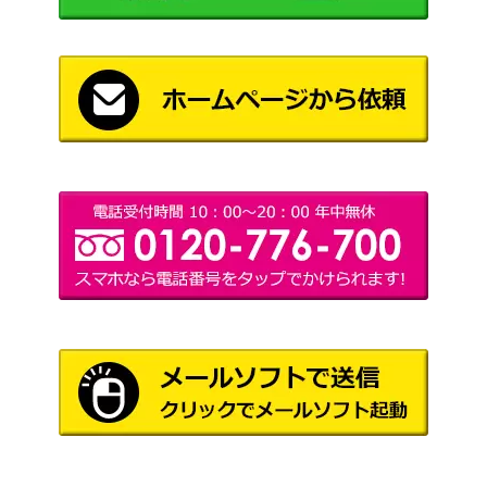
（ナイトワンダラー）
アルセウスVSTAR（UR）
ソード&シールド
800
【S9 125/100】
（スターバース）
スカーレット＆バイオ
チルタリスex（SR）【SV
レット
100
4M 083/066】
（未来の一閃）
サーナイト&ニンフィアG
サン&ムーン
X（SR）【SM9a 060/05
2,700
（ナイトユニゾン）
5】
スカーレット＆バイオ
ハヤト（SR）【SV1a 09
レット
70
4/073】
（トリプレットビー
ト）
パソコン通信（R）【BW6
BW
1,300
058/059】
（コールドフレア）
スカーレット＆バイオ
メロコ（SAR）【SV4K 09
レット
800
2/066】