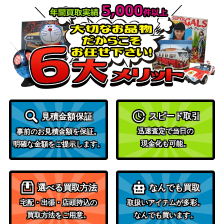
1,500
084/081】
（バンデットリング）
アルセウスVSTAR（UR）
ソード&シールド
4,200
【S12a 262/172】
（VSTARユニバース）
ADVシリーズ
スイクンex
（ex1 マグマVSアクア
2,500
ふたつの野望）
XY・XY BREAK
カリン（PROMO）【256/
（PROMO（プロ
1,300
XY-P】
スピード取引
見積金額保証
モ））
迅速査定で当日の
ヤドン&コダックGX（S
サン＆ムーン
事前のお見積金額を保証。
2,400
現金化も可能。
R）【SM11 095/094】
（ミラクルツイン）
明確な金額をご提示します。
スカーレット＆バイオ
ゲノセクトex（SAR）【s
レット
1,600
v11B 172/086】
（ブラックボルト）
選べる買取方法
なんでも買取
基本炎エネルギー（UR）
サン&ムーン
宅配・出張・店頭持込の
取扱いアイテムが多彩。
7,000
【SM3H 064/051】
（闘う虹を見たか）
買取方法をご用意。
なんでも買います。