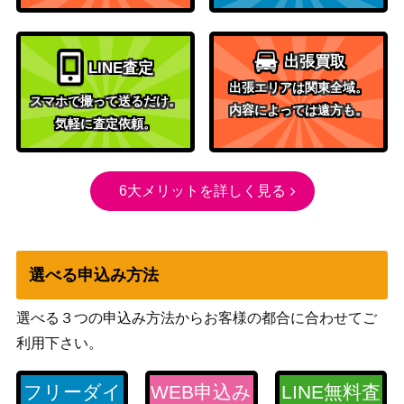
ピカチュウ（プロモ）【3
サン&ムーン
7,800
69/SM-P】
（プロモ）
サン&ムーン
出張買取
カプ・レヒレGX（HR）
LINE査定
（新たなる試練の向こ
2,000
【SM2+ 060/049】
出張エリアは関東全域。
う）
スマホで撮って送るだけ。
内容によっては遠方も。
気軽に査定依頼。
イベルタルGX（HR）【S
サン&ムーン
2,000
M6 105/094】
（禁断の光）
ナツメの暗示（SR）【SM
サン&ムーン
2,400
6大メリットを詳しく見る
9 109/095】
（タッグボルト）
スカーレット＆バイオ
シトロンの機転（SAR）
レット
950
【SV8 134/106】
（超電ブレイカー）
選べる申込み方法
カウンターキャッチャー
スカーレット＆バイオ
選べる３つの申込み方法からお客様の都合に合わせてご
（UR）【SV4M 094/06
レット
1,500
6】
（未来の一閃）
利用下さい。
ソード＆シールド
ブースター（CHR）【S8b
フリーダイ
WEB申込み
LINE無料査
（VMAXクライマック
50
188/184】