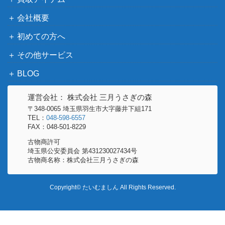
ソード＆シールド
リーフィアV（SR/sa)【S6
会社概要
（イーブイヒーロー
6,600
a 071/069】
ズ）
初めての方へ
旧裏面
フシギバナ
その他サービス
（第一弾）
BLOG
スカーレット＆バイオ
リザードンex（SAR）【S
レット
10,000
運営会社： 株式会社 三月うさぎの森
V4a 349/190】
（シャイニートレジャ
〒348-0065 埼玉県羽生市大字藤井下組171
ーex）
TEL：
048-598-6557
FAX：048-501-8229
きとうし（SR）【SM11 1
サン&ムーン
1,200
05/094】
（ミラクルツイン）
古物商許可
埼玉県公安委員会 第431230027434号
スカーレット＆バイオ
古物商名称：株式会社三月うさぎの森
ピーニャ（SAR）【SV2P
レット
200
096/071】
（[SV2P]スノーハザー
Copyright© たいむましん All Rights Reserved.
ド）
サン&ムーン
ふっかつそう（UR）【SM
（チャンピオンロー
300