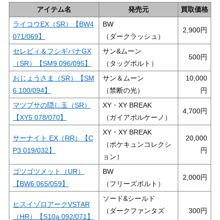
アイテム名
発売元
買取価格
ライコウEX（SR）【BW4
BW
2,900
071/069】
（ダークラッシュ）
セレビィ＆フシギバナGX
サン&ムーン
500
（SR）【SM9 096/095】
（タッグボルト）
おじょうさま（SR）【SM
サン＆ムーン
10,000
6 100/094】
（禁断の光）
マツブサの隠し玉（SR）
XY・XY BREAK
4,700
【XY5 078/070】
（ガイアボルケーノ）
XY・XY BREAK
サーナイト EX（RR）【C
20,000
（ポケキュンコレクシ
P3 019/032】
ョン）
ゴツゴツメット（UR）
BW
2,000
【BW6 065/059】
（フリーズボルト）
ソード&シールド
ヒスイゾロアークVSTAR
（ダークファンタズ
300
（HR）【S10a 092/071】