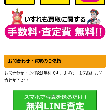
ソード＆シールド
マリィ（SR）【s4a 198/1
（シャイニースター
8,000
90】
V）
スカーレット＆バイオ
グルーシャ（SR）【SV2P
レット
250
090/071】
（[SV2P]スノーハザー
ド）
スカーレット＆バイオ
テツノワダチex（SAR）
レット
100
【SV1V 103/078】
（バイオレットex）
お問合わせ・買取のご依頼
XY・XY BREAK
13,000
シェイミ EX
（ポケキュンコレクシ
お問合わせ・ご相談は無料です。まずは、お気軽にお問
ョン(プロモ)）
合わせ下さい！
カイオーガEX（SR）【B
BW
3,300
W3 054/052】
（サイコドライブ）
スカーレット＆バイオ
カシオペア（SAR）【SV6
レット
1,100
a 091/064】