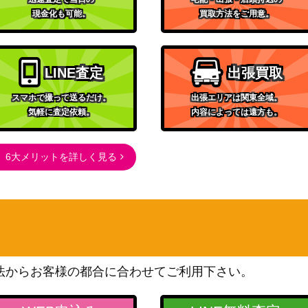
3,000
現金化も可能。
買取方法をご用意。
（スカイレジェンド）
サン＆ムーン
20,000
（タッグオールスターズ）
LINE査定
出張買取
スカーレット＆バイオレッ
ト
スマホで撮って送るだけ。
出張エリアは関東全域。
600
（シャイニートレジャー
気軽に査定依頼。
内容によっては遠方も。
ex）
XY・XY BREAK
79,500
6大メリットを詳しく見る
（青い衝撃）
neoシリーズ
2】
400
（プレミアムファイル2）
サン&ムーン
9,000
（ウルトラサン）
スカーレット＆バイオレッ
V2a 161/16
法からお客様の都合に合わせてご利用下さい。
ト
1,800
（ポケモンカード151）