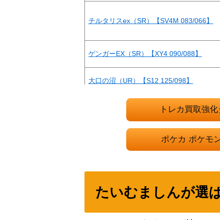
チルタリスex（SR）【SV4M 083/066】
ゲンガーEX（SR）【XY4 090/088】
大口の沼（UR）【S12 125/098】
MリザードンEX（UR）【XY2 088/080】
トレカ買取強化
マツバ（SR）【SM7b 055/050】
ポケカ ポケモ
ルギアV（SR/SA）【S12 110/098】
たいむましんが選
サザンドラ（UR）【BW3 057/052】
モクロー＆アローラナッシーGX（SR/SA）【S