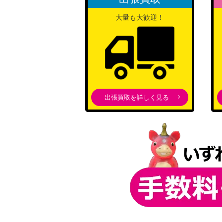
大量も大歓迎！
ゴヨウ（SR）【SV5a 086/066】
ブラッキーV（SR)【S6a 084/069】
出張買取を詳しく見る
イイネイヌex（SR）【SV6a 079/064】
ミミッキュGX（HR）【SM7b 060/050】
ルギアGX（SR）【SM8 100/095】
パラソルおねえさん (SR)【sv3a 084/062