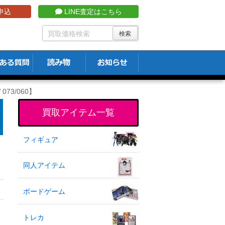
申込
LINE査定はこちら
073/060】
買取アイテム一覧
フィギュア
同人アイテム
ボードゲーム
トレカ