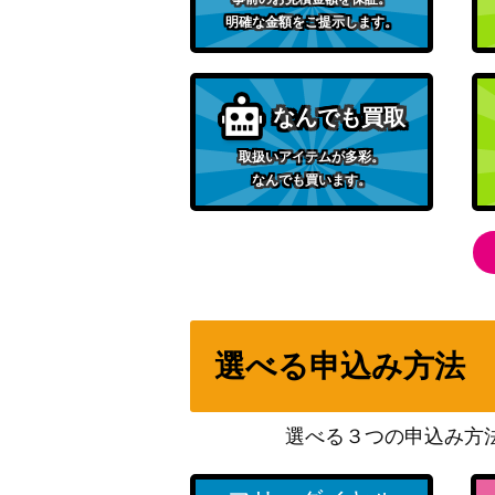
明確な金額をご提示します。
54】
ブルーの探索（SR）【SM12a 196/173】
なんでも買取
取扱いアイテムが多彩。
リザードンex（SSR）【SV4a 331/190】
なんでも買います。
アズサ（SR）【XY8 064/059】
エンテイ（プレミアムファイル2 ）【neoP
選べる申込み方法
ナタネ（SR）【SM5S 070/066】
エリカの招待 ミラー/マスターボール（U）【S
選べる３つの申込み方
5】