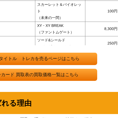
スカーレット＆バイオレッ
ト
100
（未来の一閃）
XY・XY BREAK
8,300
（ファントムゲート）
ソード&シールド
250
（パラダイムトリガー）
XY・XY BREAK
15,200
タイトル トレカを売るページはこちら
（ワイルドブレイズ）
サン&ムーン
1,000
ンカード 買取表の買取価格一覧はこちら
（フェアリーライズ）
ソード&シールド
33,000
（パラダイムトリガー）
BW
ばれる理由
6,600
（サイコドライブ）
M10b 056/05
サン＆ムーン
2,400