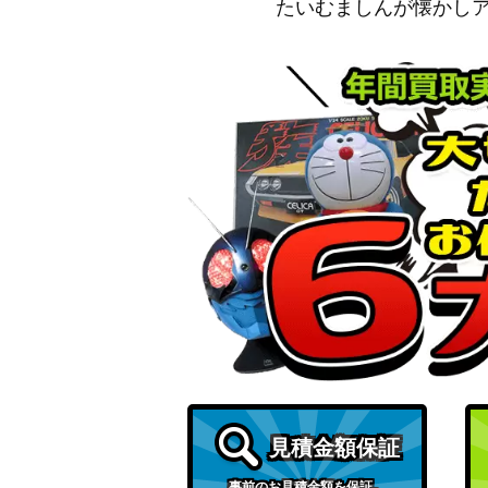
4】
たいむましんが懐かし
ライコウ（AR/アメイジングレア）【s3a 01
ふりそで（SR）【S11a 082/068】
スカタンクV（SR/SA）【S12 106/098】
インテレオン（UR)【S6a 098/069】
レックウザVMAX（UR）【S8b 284/184】
カイリューEX（SR）【CP6 098/087】
リーリエのピッピex（SAR）【SV9 126/1
見積金額保証
ファイヤー＆サンダー＆フリーザーGX（HR）【
事前のお見積金額を保証。