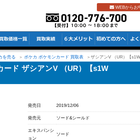
WEBからお
カを売る
ポケカ ポケモンカード 買取表
ザシアンV （UR）【s1W 
ード ザシアンV （UR）【s1W
発売日
2019/12/06
発売元
ソード&シールド
エキスパンシ
ソード
ョン