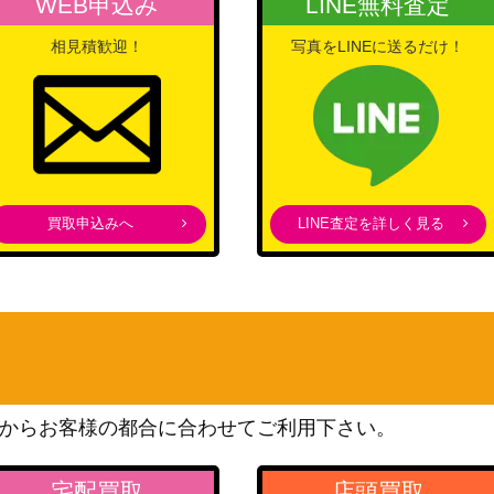
WEB申込み
LINE無料査定
スカーレット＆バイオレッ
ト
70
相見積歓迎！
写真をLINEに送るだけ！
（ポケモンカード151）
ソード＆シールド
/070】
600
（漆黒のガイスト）
スカーレット＆バイオレッ
ト
1,800
（テラスタルフェスex）
買取申込みへ
LINE査定を詳しく見る
XY・XY BREAK
700
（ファントムゲート）
ADVシリーズ
（ex1 マグマVSアクアふた
500
つの野望）
サン&ムーン
3】
700
（ドラゴンストーム）
からお客様の都合に合わせてご利用下さい。
XY・XY BREAK
036】
（幻・伝説ドリームキラコ
35,000
宅配買取
店頭買取