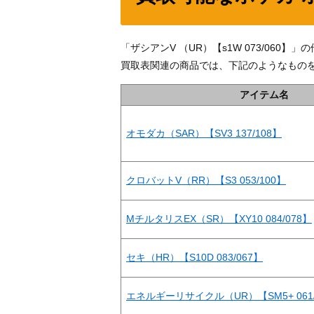
「ザシアンV （UR）【s1W 073/06
買取表関連の商品では、下記のようなもの
アイテム名
オモダカ（SAR）【SV3 137/108】
クロバットV（RR）【S3 053/100】
MチルタリスEX（SR）【XY10 084/078】
セキ（HR）【S10D 083/067】
エネルギーリサイクル（UR）【SM5+ 061/