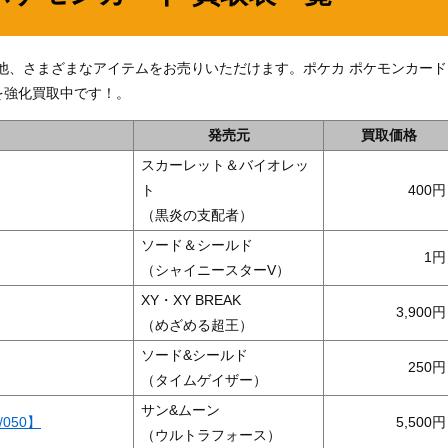
0】」の他、さまざまなアイテムをお売りいただけます。ポケカ ポケモンカード
を強化買取中です！。
発売元
買取価格
スカーレット＆バイオレッ
ト
400
（黒炎の支配者）
ソード＆シールド
1
（シャイニースターV）
XY・XY BREAK
3,900
（めざめる超王）
ソード&シールド
250
（タイムゲイザー）
サン&ムーン
050】
5,500
（ウルトラフォース）