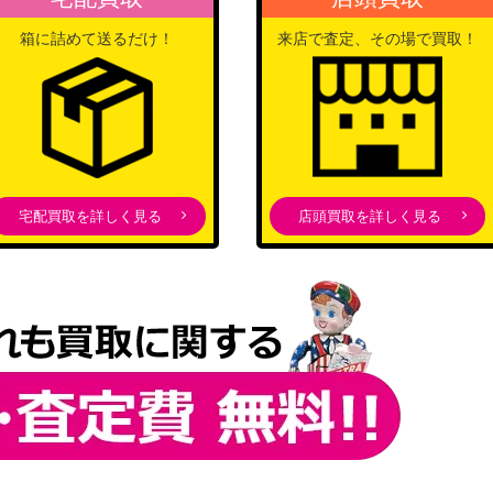
レクション）
箱に詰めて送るだけ！
来店で査定、その場で買取！
スカーレット＆バイオレッ
ト
100
（クリムゾンヘイズ）
ソード＆シールド
1,800
（イーブイヒーローズ）
スカーレット＆バイオレッ
宅配買取を詳しく見る
店頭買取を詳しく見る
ト
100
（ナイトワンダラー）
サン&ムーン
2,500
（フェアリーライズ）
サン&ムーン
4,200
（超爆インパクト）
スカーレット＆バイオレッ
】
ト
400
（レイジングサーフ）