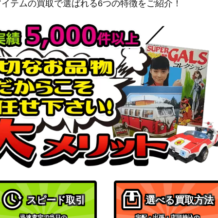
（スカイレジェンド）
アイテムの買取で選ばれる6つの特徴をご紹介！
ソード＆シールド
5/076】
900
（伝説の鼓動）
ソード&シールド
1,200
（白熱のアルカナ）
ソード&シールド
300
（パラダイムトリガー）
ソード＆シールド
250
（イーブイヒーローズ）
ソード＆シールド
1,300
（VMAXクライマックス）
XY・XY BREAK
25,000
（20th Anniversary）
スカーレット＆バイオレッ
00】
ト
15,000
スピード取引
選べる買取方法
（バトルパートナーズ）
SM10b 066/0
サン＆ムーン
迅速査定で当日の
宅配・出張・店頭持込の