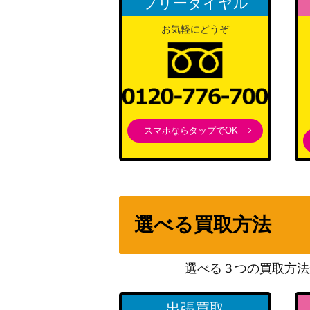
フリーダイヤル
マサキの転送（SR）【SV2a 199/165】
お気軽にどうぞ
こくばバドレックスVMAX（HR)【s6K 085
ピカチュウex（UR）【SV8a 236/187】
スマホならタップでOK
カラマネロEX（SR）【XY4 091/088】
ジュカインex
選べる買取方法
いれかえフロート（UR）【SM6a 064/05
選べる３つの買取方法
イベルタルEX（シークレット）【CP5 037/
出張買取