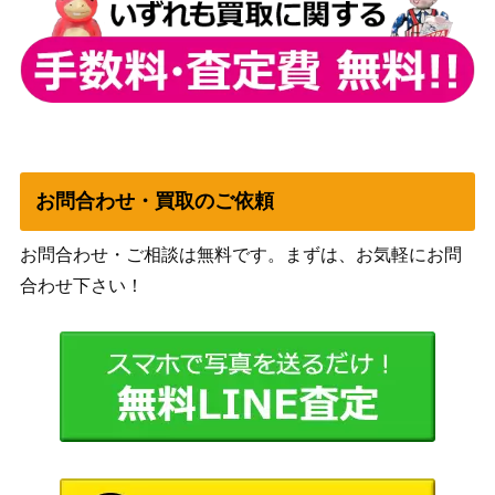
ラフィーンの塔 / Raffine’s Tower ボー
（ニューカ
1,000
ダーレス [SNC-BF]《日》
ペナの街
角）
Wizards
[Foil] カーンの酒杯/Karn’s Sylex [DM
1,000
（団結のド
U]《日》
ミナリア）
Wizards
お問合わせ・買取のご依頼
（ファイレ
[Foil]ファイレクシアの抹消者/Phyrexi
1,200
お問合わせ・ご相談は無料です。まずは、お気軽にお問
クシア：完
an Obliterator [ONE] 《日》
全なる統
合わせ下さい！
一）
暗殺者の戦利品/Assassin’s Trophy【G
（ラヴニカ
900
RN】
のギルド）
ウィザー
ズ・オブ・
ザ・コース