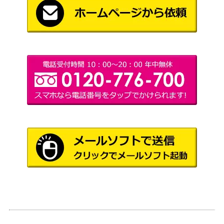
勝利の楽士/Voice of Victory[TDM]
1,500
ト
《日》
（タルキー
ル：龍嵐
録）
Wizards
[Foil] 439 悪辣な略奪/Spiteful Banditry
（指輪物
1,000
ボーダーレス [LTR-BF] 《日》
語：中つ国
の伝承）
Wizards
[Foil] 一時的封鎖/Temporary Lockdow
（団結のド
600
n 拡張アート [DMU-BF]《日》
ミナリア）
不気味な教示者/Grim Tutor【M21】
（基本セッ
500
ト2021）
ウィザー
ズ・オブ・
黙示録、シェオルドレッド/Sheoldred,
ザ・コース
5,000