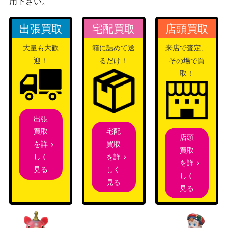
用下さい。
[Foil]ファイレクシアの肉体喰らい/Phy
1,300
（兄弟戦
rexian Fleshgorger [BRO] 《日》
争）
出張買取
宅配買取
店頭買取
神聖なる泉/Hallowed Fountain【RT
1,000
大量も大歓
箱に詰めて送
来店で査定、
（ラヴニカ
R】《日》
迎！
るだけ！
その場で買
への回帰）
取！
Wizards
栄光のドミヌス、モンドラク/Mondra
（ファイレ
1,300
k, Glory Dominus 299 ボーダーレス
クシア：完
[ONE-BF] 《日》
全なる統
出張
一）
宅配
買取
店頭
Wizards
買取
を詳
[Foil]ファイレクシアへの門/Portal to P
1,500
買取
（兄弟戦
を詳
しく
hyrexia [BRO] 《日》
を詳
争）
しく
見る
しく
見る
見る
ウルザの後継、カーン/Karn, Scion of
（ドミナリ
500
Urza【DOM】
ア）
Wizards