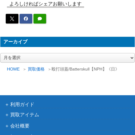
よろしければシェアお願いします
the Apocalypse [DMU]《日》
ト
（団結のド
ミナリア）
墓所のうろつくもの/Cemetery Prowle
（イニスト
500
アーカイブ
r[VOW] 《日》
ラード：真
紅の契り）
ア
ー
カロニアのハイドラ/Kalonian Hydra
（基本セッ
500
カ
HOME
買取価格
殴打頭蓋/Batterskull【NPH】《日》
[M14]《日》
イ
ト2014）
ブ
[Foil]対抗呪文/Counterspell コレクタ
（ストリク
2,000
ーブースター版 日本画ミスティカルア
スヘイヴ
利用ガイド
ーカイブ[STA-JP]
ン：魔法学
院）
買取アイテム
会社概要
女魔術師の存在/Enchantress’s Presen
（オンスロ
300
ce[ONS]《日》