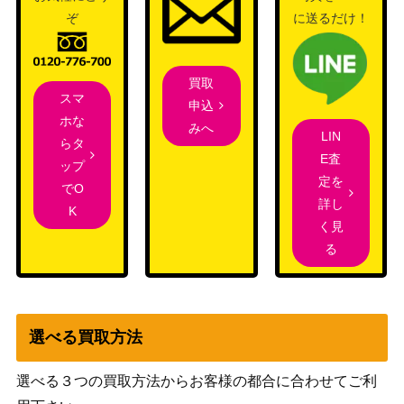
(047)陰謀の解明者/Conspiracy Unrav
（カルロフ
ぞ
に送るだけ！
700
eler[MKM]《日》
邸殺人事
件）
買取
邪悪な岩屋/Unholy Grotto [ONS]
スマ
申込
（オンスロ
500
《日》
ホな
みへ
ート）
LIN
らタ
Wizards
E査
ップ
[Foil] 敵対するもの、オブ・ニクシリ
（ニューカ
1,200
定を
でO
ス / Ob Nixilis, the Adversary [SNC]
ペナの街
詳し
K
《日》
角）
く見
る
極上の血/Exquisite Blood【AVR】
（アヴァシ
800
《日》
ンの帰還）
選べる買取方法
弧光のフェニックス/Arclight Phoenix
1,200
（ラヴニカ
【GRN】
のギルド）
選べる３つの買取方法からお客様の都合に合わせてご利
Wizards