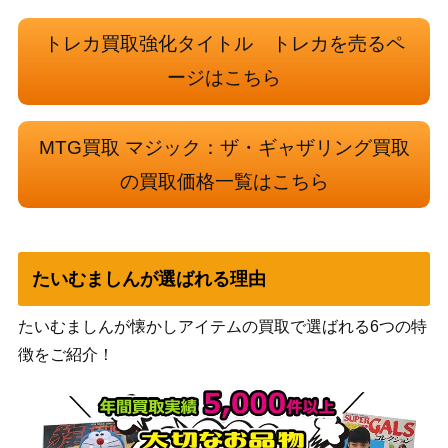
（ラヴニカ
N】
のギルド）
トレカ買取強化タイトル トレカを売るペ
ージはこちら
血統の守り手/Bloodline Keeper：系統
（イニスト
500
の王/Lord of Lineage【ISD】《日》
ラード）
MTG買取 マジック：ザ・ギャザリング買取
ウィザー
ズ・オブ・
の買取価格一覧はこちら
(015)穢すもの、ウラモグ/Ulamog, the
ザ・コース
2,500
Defiler[MH3]《日》
ト
（モダンホ
ライゾン3）
たいむましんが選ばれる理由
Wizards
380 一つの指輪/The One Ring 拡張ア
（指輪物
6,500
たいむましんが懐かしアイテムの買取で選ばれる6つの特
ート [LTR-BF] 《日》
語：中つ国
徴をご紹介！
の伝承）
試練に臨むギデオン/Gideon of the Tri
（アモンケ
150
als【AKH】《日》