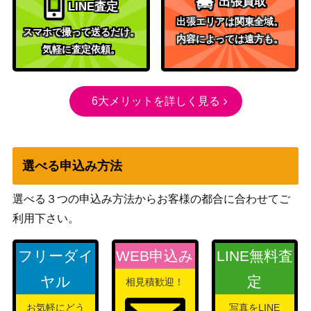
出張買取
LINE査定
（新たなる
1,800
倦怠の宝珠/Torpor Orb【NPH】《日》
出張エリアは関東全域。
ファイレク
スマホで撮って送るだけ。
内容によっては遠方も。
シア）
気軽に査定依頼。
Wizards
[Foil] 帳簿裂き / Ledger Shredder [SN
（ニューカ
3,000
C]《日》
ペナの街
6大メリットを詳しく見る
角）
1,500
復讐蔦/Vengevine[ROE]《日》
（エルドラ
選べる申込み方法
ージ覚醒）
選べる３つの申込み方法からお客様の都合に合わせてご
怒りの天使アクローマ/Akroma, Angel
（レギオ
100
利用下さい。
of Wrath[LGN]《日》
ン）
[Foil] 荒廃のドラゴン、スキジリクス/
Wizards
フリーダイ
WEB申込み
LINE無料査
2,000
Skithiryx, the Blight Dragon 147 ハロ
（機械兵団
ヤル
定
相見積歓迎！
ー・フォイル [MUL] 《日》
の進軍）
Wizards
お気軽にどう
写真をLINE