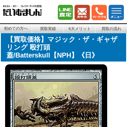
初めての方へ
買取実績
6大メリット
買取の流れ
【買取価格】マジック・ザ・ギャザ
リング 殴打頭
蓋/Batterskull【NPH】《日》