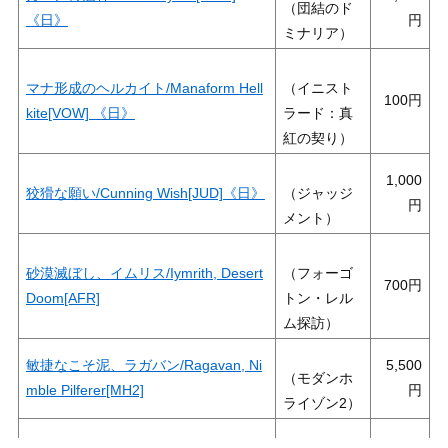
（団結のド
《日》
ミナリア）
マナ形成のヘルカイト/Manaform Hell
（イニスト
100
kite[VOW] 《日》
ラード：真
紅の契り）
1,000
狡猾な願い/Cunning Wish[JUD]《日》
（ジャッジ
メント）
砂漠滅ぼし、イムリス/Iymrith, Desert
（フォーゴ
700
Doom[AFR]
トン・レル
ム探訪）
敏捷なこそ泥、ラガバン/Ragavan, Ni
5,500
（モダンホ
mble Pilferer[MH2]
ライゾン2）
聖なる鋳造所/Sacred Foundry【GR
1,000