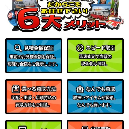
ット）
1,500
蒸気孔/Steam Vents【GRN】
（ラヴニカ
のギルド）
大歓楽の幻霊/Eidolon of the Great Re
1,800
（ニクスへ
vel[JOU]《日》
スピード取引
見積金額保証
の旅）
迅速査定で当日の
事前のお見積金額を保証。
現金化も可能。
マナの残響/Mana Echoes[ONS]《日》
（オンスロ
200
明確な金額をご提示します。
ート）
歓楽の神、ゼナゴス/Xenagos, God of
（神々の軍
300
選べる買取方法
なんでも買取
Revels[BNG]《日》
勢）
宅配・出張・店頭持込の
取扱いアイテムが多彩。
買取方法をご用意。
なんでも買います。
1,800
霧深い雨林/Misty Rainforest [MH2]
（モダンホ
ライゾン2）