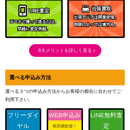
出張買取
LINE査定
不滅の太陽/The Immortal Sun【RIX】
（イクサラ
400
出張エリアは関東全域。
ンの相克）
スマホで撮って送るだけ。
内容によっては遠方も。
気軽に査定依頼。
殺戮の神、モーギス/Mogis, God of Sl
（神々の軍
250
aughter[BNG]《日》
勢）
6大メリットを詳しく見る
Wizards
[Foil]ファイレクシアへの門/Portal to P
1,500
（兄弟戦
hyrexia [BRO] 《日》
争）
選べる申込み方法
水没した地下墓地/Drowned Catacomb
（基本セッ
300
【M13】《日》
ト2013）
選べる３つの申込み方法からお客様の都合に合わせてご
ウィザー
利用下さい。
ズ・オブ・
ザ・コース
フリーダイ
WEB申込み
LINE無料査
[Foil]対抗呪文/Counterspell ドラフ
ト
5,000
ト・セットブースター版 日本画ミステ
ヤル
定
相見積歓迎！
（ストリク