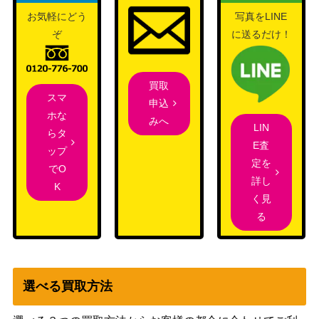
ィカルアーカイブ[STA-JP]
スヘイヴ
お気軽にどう
写真をLINE
ン：魔法学
ぞ
に送るだけ！
院）
Wizards
[Foil]ヨーグモスの法務官、ギックス/G
1,000
（兄弟戦
買取
ix, Yawgmoth Praetor [BRO] 《日》
スマ
争）
申込
ホな
みへ
LIN
息詰まる徴税/Smothering Tithe【RN
らタ
（ラヴニカ
700
E査
A】
ップ
の献身）
定を
でO
詳し
K
王神、ニコル・ボーラス/Nicol Bolas,
（破滅の
200
く見
God-Pharaoh【HOU】《日》
刻）
る
フェイに呪われた王、コルヴォルド/K
（エルドレ
1,200
orvold, Fae-Cursed King【ELD】
インの王
選べる買取方法
権）