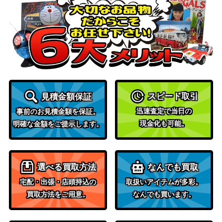
悪魔の職工/Fiend Artisan【IKO】
400
ア：巨獣の
棲処）
Wizards
(114)真紅の鼓動の事件/Case of the Cr
（カルロフ
700
imson Pulse[MKM]《日》
邸殺人事
件）
引き裂かれし永劫、エムラクール/Emr
2,800
スピード取引
見積金額保証
（エルドラ
akul, the Aeons Torn[ROE]《日》
迅速査定で当日の
ージ覚醒）
事前のお見積金額を保証。
現金化も可能。
明確な金額をご提示します。
スリヴァーの巣/Sliver Hive[M15]
（基本セッ
500
《日》
ト2015）
選べる買取方法
なんでも買取
（イニスト
宅配・出張・店頭持込の
取扱いアイテムが多彩。
原初の敵対者/Primal Adversary[MID]
ラード：真
500
買取方法をご用意。
なんでも買います。
《日》
夜中の狩
り）