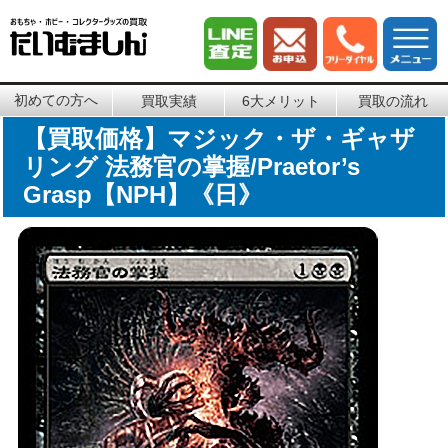
初めての方へ
買取実績
6大メリット
買取の流れ
【買取価格】マジック・ザ・ギャザ
リング 法務官の掌握/Praetor’s
Grasp【NPH】《日》