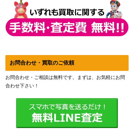
Wizards
敵対するもの、オブ・ニクシリス / Ob
（ニューカ
1,000
Nixilis, the Adversary ボーダーレス [S
ペナの街
NC-BF]《日》
角）
原初の災厄、ザカマ/Zacama, Primal
（イクサラ
700
Calamity【RIX】
ンの相克）
お問合わせ・買取のご依頼
暴動/Insurrection[ONS]《日》
（オンスロ
300
ート）
お問合わせ・ご相談は無料です。まずは、お気軽にお問
合わせ下さい！
峰の恐怖/Terror of the Peaks【M21】
（基本セッ
800
ト2021）
Wizards
(151)大ドルイドの魔除け/Archdruids
（カルロフ
450
Charm[MKM]《日》
邸殺人事
件）