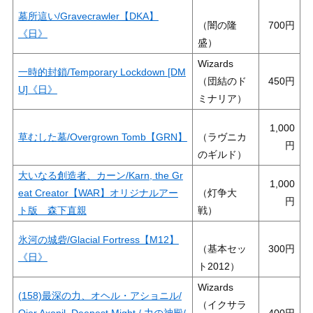
墓所這い/Gravecrawler【DKA】
（闇の隆
700
《日》
盛）
Wizards
一時的封鎖/Temporary Lockdown [DM
（団結のド
450
U]《日》
ミナリア）
1,000
草むした墓/Overgrown Tomb【GRN】
（ラヴニカ
のギルド）
大いなる創造者、カーン/Karn, the Gr
1,000
eat Creator【WAR】オリジナルアー
（灯争大
ト版 森下直親
戦）
氷河の城砦/Glacial Fortress【M12】
（基本セッ
300
《日》
ト2012）
Wizards
(158)最深の力、オヘル・アショニル/
（イクサラ
Ojer Axonil, Deepest Might / 力の神殿/
400