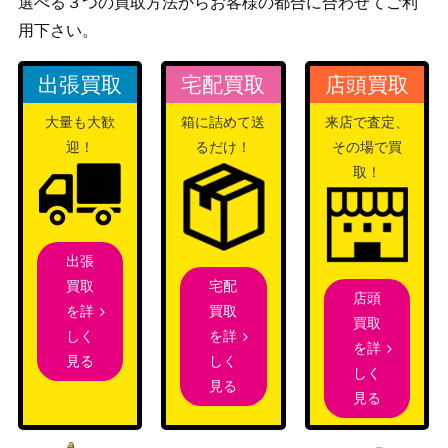
選べる３つの買取方法からお客様の都合に合わせてご利
闇の領域のリリアナ/Liliana of the Dar
（基本セッ
400
k Realms[M14]《日》
用下さい。
ト2014）
ウィザー
出張買取
宅配買取
店頭買取
ズ・オブ・
ザ・コース
大量も大歓
箱に詰めて送
来店で査定、
瞬唱の魔道士/Snapcaster Mage 旧枠
3,000
ト
迎！
るだけ！
その場で買
[INR-BF]《日》
（イニスト
取！
ラード・リ
マスター）
出張
饗宴と飢餓の剣/Sword of Feast and F
2,000
（ミラディ
宅配
買取
amine【MBS】《日》
店頭
ン包囲戦）
買取
を詳
買取
を詳
しく
を詳
（イニスト
しく
見る
穢れた敵対者/Tainted Adversary[MID]
しく
ラード：真
500
見る
《日》
見る
夜中の狩
り）