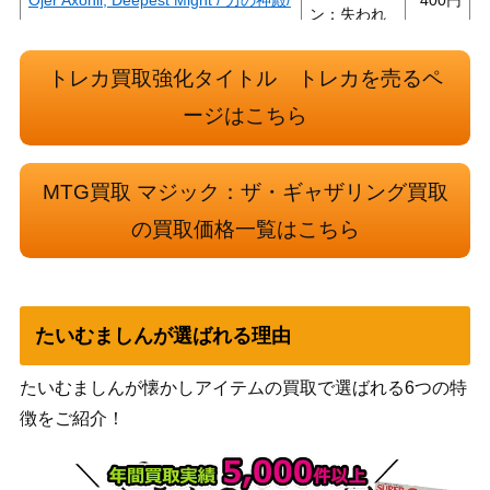
ン：失われ
Temple of Power [LCI]《日》
し洞窟）
[Foil] タルキールへの侵攻/Invasion of
Wizards
トレカ買取強化タイトル トレカを売るペ
2,000
Tarkir 果敢な雷口/Defiant Thunderma
（機械兵団
ージはこちら
w 149 [MOM] 《日》
の進軍）
Wizards
MTG買取 マジック：ザ・ギャザリング買取
(185) 暴走暴君、ガルタ/Ghalta, Stam
（イクサラ
800
pede Tyrant [LCI]《日》
ン：失われ
の買取価格一覧はこちら
し洞窟）
世界を揺るがす者、ニッサ/Nissa, Wh
o Shakes the World【WAR】 オリジ
（灯争大
600
ナルアート版 ひと和
戦）
たいむましんが選ばれる理由
1,500
たいむましんが懐かしアイテムの買取で選ばれる6つの特
訓練場/Training Grounds[ROE]《日》
（エルドラ
徴をご紹介！
ージ覚醒）
（イコリ