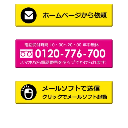
Wizards
（ファイレ
[Foil]栄光のドミヌス、モンドラク/Mo
1,300
クシア：完
ndrak, Glory Dominus [ONE] 《日》
全なる統
一）
精霊龍、ウギン/Ugin, the Spirit Drago
1,800
（基本セッ
n【M21】
ト2021）
Wizards
[Foil] 敵対するもの、オブ・ニクシリ
（ニューカ
2,500
ス / Ob Nixilis, the Adversary ショーケ
ペナの街
ース [SNC-BF]《日》
角）
Wizards
(222) 古のもの/The Ancient One [LCI]
（イクサラ
400
《日》
ン：失われ
し洞窟）