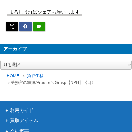
囁く者、シェオルドレッド/Sheoldred,
（新たなる
500
Whispering One【NPH】《日》
ファイレク
よろしければシェアお願いします
シア）
マナ形成のヘルカイト/Manaform Hell
（イニスト
100
kite[VOW] 《日》
ラード：真
アーカイブ
紅の契り）
Wizards
[Foil] 433 オークの弓使い/Orcish Bow
ア
（指輪物
6,000
ー
masters ボーダーレス [LTR-BF]
語：中つ国
カ
HOME
買取価格
《日》
の伝承）
イ
法務官の掌握/Praetor’s Grasp【NPH】《日》
ブ
Wizards
（ファイレ
偉大なる統一者、アトラクサ/Atraxa,
4,000
クシア：完
Grand Unifier [ONE] 《日》
利用ガイド
全なる統
一）
買取アイテム
Wizards
会社概要