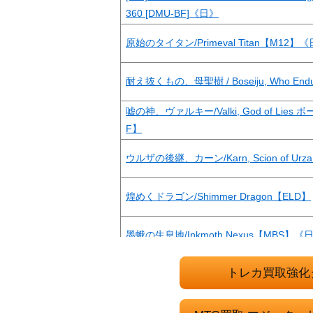
360 [DMU-BF]《日》
原始のタイタン/Primeval Titan【M12】
耐え抜くもの、母聖樹 / Boseiju, Who Endu
嘘の神、ヴァルキー/Valki, God of Lies 
F】
ウルザの後継、カーン/Karn, Scion of Ur
煌めくドラゴン/Shimmer Dragon【ELD】
墨蛾の生息地/Inkmoth Nexus【MBS】《
トレカ買取強化
(050)謎めいた外套/Cryptic Coat[MKM]《