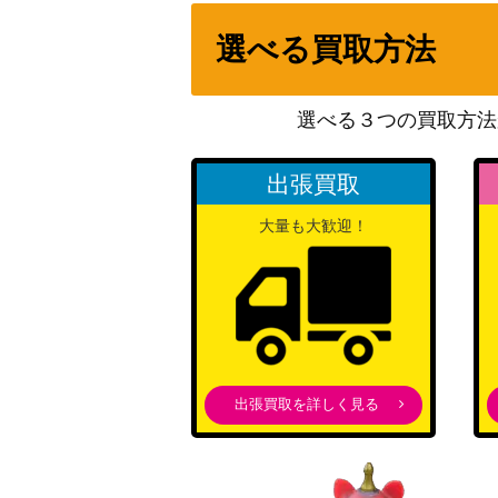
選べる買取方法
[Foil] 倍増の季節/Doubling Seasonフラク
F]《日》
選べる３つの買取方法
輝かしい天使/Resplendent Angel【M19】
出張買取
大量も大歓迎！
071 リスティックの研究/Rhystic Study[
鍛冶の神、パーフォロス/Purphoros, God of t
《日》
無私の霊魂/Selfless Spirit【EMN】《日》
出張買取を詳しく見る
[Foil] 黙示録、シェオルドレッド/Sheoldred, 
クスチャー 331 [DMU-BF]《日》
[Foil] 希望の源、ジアーダ / Giada, Font o