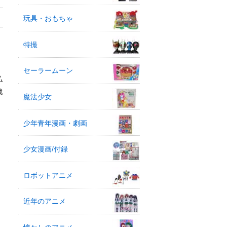
玩具・おもちゃ
特撮
セーラームーン
払
戦
魔法少女
少年青年漫画・劇画
少女漫画/付録
ロボットアニメ
近年のアニメ