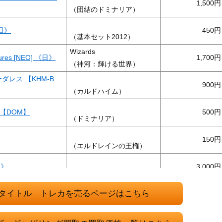
1,500
（団結のドミナリア）
《日》
450
（基本セット2012）
Wizards
res [NEO] 《日》
1,700
（神河：輝ける世界）
ボーダレス 【KHM-B
900
（カルドハイム）
za【DOM】
500
（ドミナリア）
150
（エルドレインの王権）
日》
3,000
（ミラディン包囲戦）
Wizards
タイトル トレカを売るページはこちら
日》
650
（カルロフ邸殺人事件）
ウィザーズ・オブ・ザ・コ