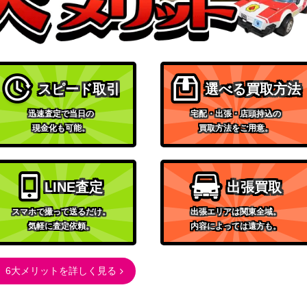
300
（基本セット2021）
 拡張アート版
200
（エルドレインの王権）
ge【AVR】《日》
400
スピード取引
選べる買取方法
（アヴァシンの帰還）
yrie 拡張アート 【KHM
迅速査定で当日の
宅配・出張・店頭持込の
300
現金化も可能。
買取方法をご用意。
（カルドハイム）
and 拡張アート [STX-
（ストリクスヘイヴン：魔
800
法学院）
LINE査定
出張買取
, Progress Tyra
スマホで撮って送るだけ。
出張エリアは関東全域。
Wizards
3,000
気軽に査定依頼。
内容によっては遠方も。
ウィザーズ・オブ・ザ・コ
ースト
]《日》
1,500
6大メリットを詳しく見る
（イニストラード・リマス
ター）