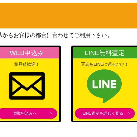
ウィザーズ・オブ・ザ・コ
 [FND]《日》
ースト
1,700
（ファウンデーションズ）
Wizards
r[MKM]《日》
700
法からお客様の都合に合わせてご利用下さい。
（カルロフ邸殺人事件）
ウィザーズ・オブ・ザ・コ
WEB申込み
LINE無料査定
ースト
 [INR-BF]《日》
1,000
（イニストラード・リマス
相見積歓迎！
写真をLINEに送るだけ！
ター）
1,200
（ラヴニカの献身）
5,000
（モダンホライゾン2）
買取申込みへ
LINE査定を詳しく見る
日》
1,000
（ラヴニカへの回帰）
 拡張アート [STX-BF]
（ストリクスヘイヴン：魔
600