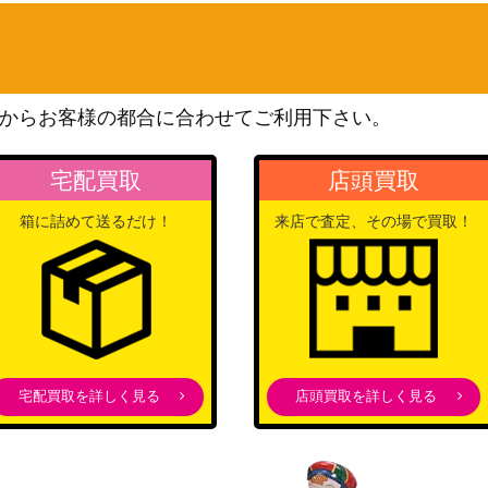
法学院）
ウィザーズ・オブ・ザ・コ
チャー・Foil[FND-B
ースト
40,000
（ファウンデーションズ）
からお客様の都合に合わせてご利用下さい。
800
（基本セット2019）
宅配買取
店頭買取
Wizards
箱に詰めて送るだけ！
来店で査定、その場で買取！
WOT]《日》
（エルドレインの森 おとぎ
7,000
話）
he Forge[THS]
900
（テーロス）
300
（異界月）
宅配買取を詳しく見る
店頭買取を詳しく見る
the Apocalypse テ
Wizards
5,000
（団結のドミナリア）
f Hope エッチング [S
Wizards
1,200