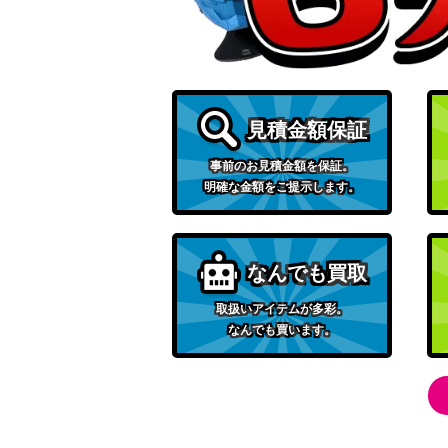
焦熱の解放/Fiery Emancipation【M21】
寓話の小道/Fabled Passage【ELD】
月の賢者タミヨウ/Tamiyo, the Moon Sa
見積金額保証
［Foil］撲滅する戦乙女/Eradicator Valk
事前のお見積金額を保証。
明確な金額をご提示します。
-BF】
[Foil]プリズマリの命令 / Prismari Comm
BF]
なんでも買取
発展の暴君、ジン＝ギタクシアス / Jin-Gitaxias
取扱いアイテムが多彩。
nt ファイレクシア語 [NEO-BF]
なんでも買います。
エドガー・マルコフ/Edgar Markov [INR