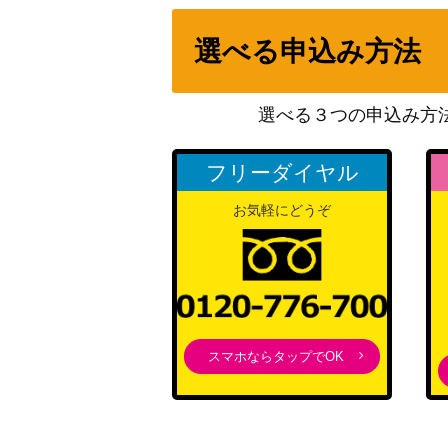
血に飢えた征服者/Bloodthirsty Conqueror
選べる申込み方法
(047)陰謀の解明者/Conspiracy Unravele
選べる３つの申込み方
フリーダイヤル
秘密を掘り下げる者/Delver of Secrets 旧枠
お気軽にどうぞ
神無き祭殿/Godless Shrine【RNA】
[Foil]忍耐/Endurance [MH2]《日》
スマホならタップでOK
草むした墓/Overgrown Tomb【RTR】《
［Foil］精鋭呪文縛り / Elite Spellbinder