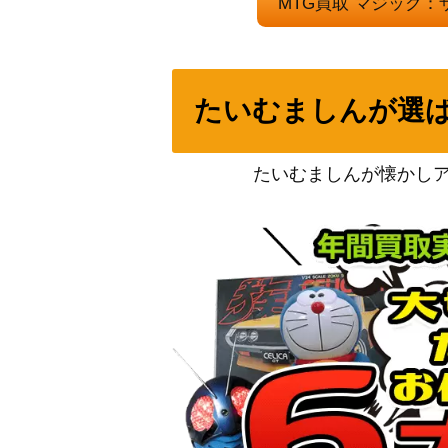
MTG買取 マジック
裂け目の突破/Through the Breach ボーダー
《英》
たいむましんが選
種子生まれの詩神/Seedborn Muse[LGN]
103 オークの弓使い/Orcish Bowmasters [
たいむましんが懐かし
溢れかえる岸辺/Flooded Strand [ONS]
ヴォーデイリアの呪詛抑え/Vodalian Hexca
MU-BF]《日》
[Foil]忍耐/Endurance ボーダーレス[MH2]
滞留者ヴェンセール/Venser, the Sojourn