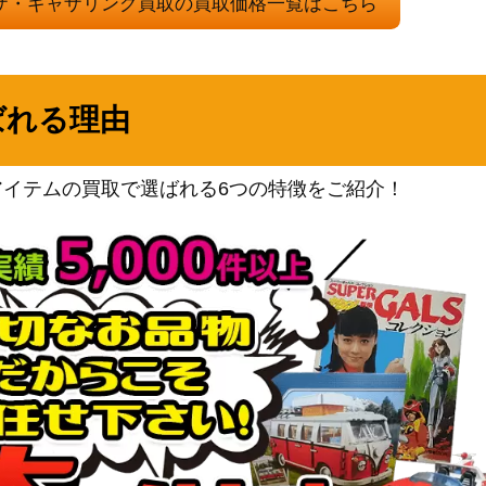
：ザ・ギャザリング買取の買取価格一覧はこちら
レス [INR-BF]
ースト
2,000
（イニストラード・リマス
ター）
ばれる理由
《日》
300
（レギオン）
Wizards
LTR] 《日》
（指輪物語：中つ国の伝
4,500
アイテムの買取で選ばれる6つの特徴をご紹介！
承）
《日》
10,000
（オンスロート）
tcher 拡張アート [D
Wizards
500
（団結のドミナリア）
8,000
（モダンホライゾン2）
er[SOM]《日》
300
（ミラディンの傷跡）