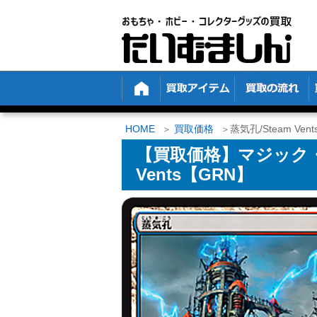
HOME
買取価格
蒸気孔/Steam Ven
【買取価格】マジック・
Vents【GRN】