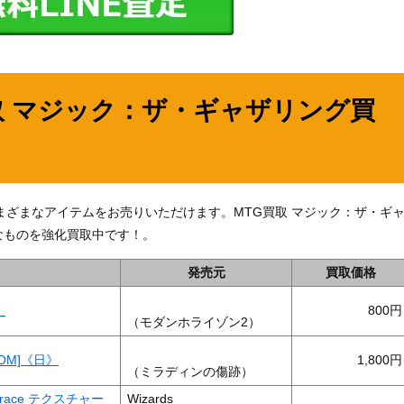
取 マジック：ザ・ギャザリング買
の他、さまざまなアイテムをお売りいただけます。MTG買取 マジック：ザ・ギ
なものを強化買取中です！。
発売元
買取価格
》
800
（モダンホライゾン2）
SOM]《日》
1,800
（ミラディンの傷跡）
dgrace テクスチャー
Wizards