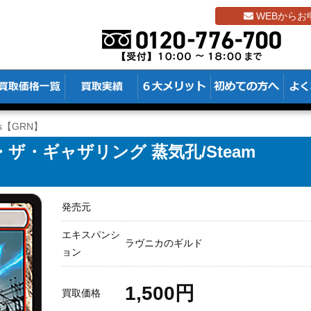
WEBからお
ts【GRN】
ザ・ギャザリング 蒸気孔/Steam
発売元
エキスパンシ
ラヴニカのギルド
ョン
1,500円
買取価格