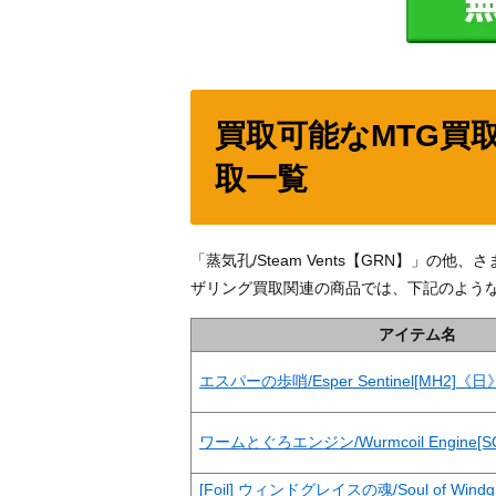
買取可能なMTG買
取一覧
「蒸気孔/Steam Vents【GRN】」
ザリング買取関連の商品では、下記のよう
アイテム名
エスパーの歩哨/Esper Sentinel[MH2]《日
ワームとぐろエンジン/Wurmcoil Engine[
[Foil] ウィンドグレイスの魂/Soul of Win