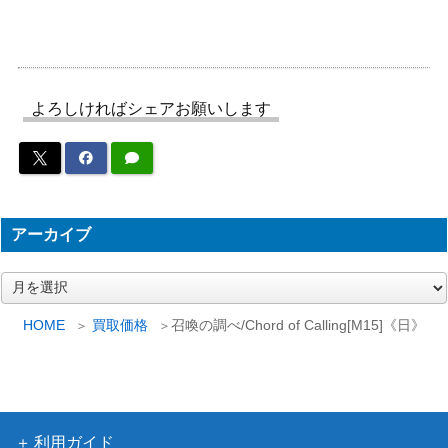
《日》
（霊気走
破）
Wizards
(080)謎の骸骨の事件/Case of the Stas
（カルロフ
よろしければシェアお願いします
800
hed Skeleton[MKM]《日》
邸殺人事
件）
血染めのぬかるみ/Bloodstained Mire
2,200
（タルキー
[KTK]《日》
ル覇王譚）
アーカイブ
ア
呪われた狩人、ガラク/Garruk, Cursed
（エルドレ
150
ー
Huntsman【ELD】 拡張アート版
インの王
カ
HOME
買取価格
召喚の調べ/Chord of Calling[M15]《日》
権）
イ
ブ
捜査員、ジェイコブ・ハーキン/Jacob
（イニスト
Hauken, Inspector：ハーキンの眼識/H
100
ラード：真
auken’s Insight[VOW] 《日》
紅の契り）
利用ガイド