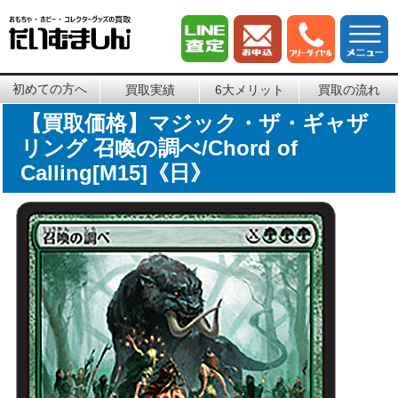
初めての方へ
買取実績
6大メリット
買取の流れ
【買取価格】マジック・ザ・ギャザ
リング 召喚の調べ/Chord of
Calling[M15]《日》