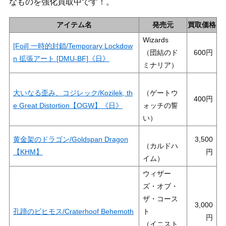
なものを強化買取中です！。
アイテム名
発売元
買取価格
Wizards
[Foil] 一時的封鎖/Temporary Lockdow
（団結のド
600
n 拡張アート [DMU-BF]《日》
ミナリア）
大いなる歪み、コジレック/Kozilek, th
（ゲートウ
400
e Great Distortion【OGW】《日》
ォッチの誓
い）
黄金架のドラゴン/Goldspan Dragon
3,500
（カルドハ
【KHM】
イム）
ウィザー
ズ・オブ・
ザ・コース
3,000
孔蹄のビヒモス/Craterhoof Behemoth
ト
（イニスト