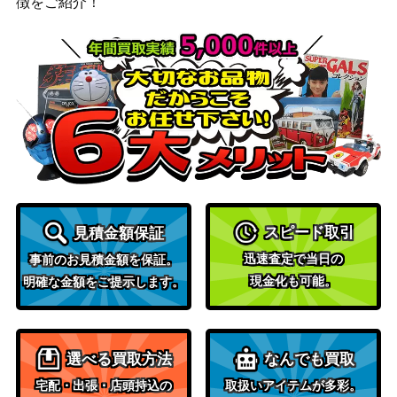
徴をご紹介！
Wizards
裏切りの棘、ヴラスカ/Vraska, Betray
（ファイレ
1,000
al’s Sting 337 ボーダーレス [ONE-BF]
クシア：完
《日》
全なる統
一）
［Foil］星界の大蛇、コーマ/Koma, C
osmos Serpent ショーケース版【KH
（カルドハ
800
M-BF】
イム）
（イコリ
1,100
スピード取引
見積金額保証
サメ台風/Shark Typhoon【IKO】
ア：巨獣の
迅速査定で当日の
事前のお見積金額を保証。
棲処）
現金化も可能。
明確な金額をご提示します。
血染めのぬかるみ/Bloodstained Mire
10,000
（オンスロ
[ONS]《日》
ート）
選べる買取方法
なんでも買取
朽ちゆくレギサウルス/Rotting Regisa
宅配・出張・店頭持込の
取扱いアイテムが多彩。
（基本セッ
100