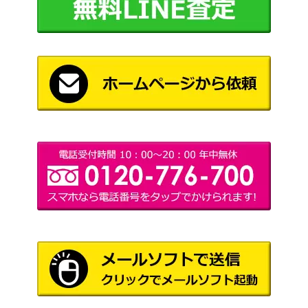
（イニスト
穢れた敵対者/Tainted Adversary[MID]
ラード：真
500
《日》
夜中の狩
り）
Wizards
機械の母、エリシュ・ノーン/Elesh N
（ファイレ
4,500
orn, Mother of Machines 416 [ONE-B
クシア：完
F] 《日》
全なる統
一）
ヨーグモスの墳墓、アーボーグ/Urbor
1,200
（基本セッ
g, Tomb of Yawgmoth[M15] 《日》
ト2015）
ウィザー
ズ・オブ・
[Foil]開拓者、おたから/Loot, the Pathf
ザ・コース
10,000
inder フラクチャー・Foil[DFT-BF]
ト