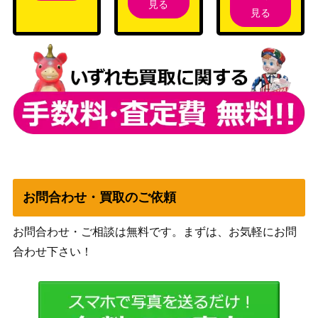
院）
見る
見る
嘘の神、ヴァルキー/Valki, God of Lies
（カルドハ
900
【KHM】
イム）
ウィザー
ズ・オブ・
[Foil]龍へと昇る者、サルカン/Sarkha
ザ・コース
7,000
n, Dragon Ascendant ハロー・Foil[TD
ト
M-BF]《日》
（タルキー
ル：龍嵐
録）
お問合わせ・買取のご依頼
敏捷なこそ泥、ラガバン/Ragavan, Ni
5,500
（モダンホ
お問合わせ・ご相談は無料です。まずは、お気軽にお問
mble Pilferer[MH2]
ライゾン2）
合わせ下さい！
伝承の語り部、チュレイン/Chulane, T
（エルドレ
100
eller of Tales【ELD】
インの王
権）