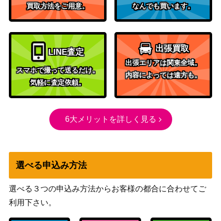
ur【M20】
買取方法をご用意。
なんでも買います。
ト2020）
ファイレクシアの闘技場/Phyrexian Ar
（アポカリ
500
ena[APC] 《日》
出張買取
プス）
LINE査定
出張エリアは関東全域。
Wizards
スマホで撮って送るだけ。
内容によっては遠方も。
ラフィーンの塔 / Raffine’s Tower ボー
（ニューカ
1,000
気軽に査定依頼。
ダーレス [SNC-BF]《日》
ペナの街
角）
Wizards
6大メリットを詳しく見る
シヴの壊滅者/Shivan Devastator 拡張
（団結のド
700
アート [DMU-BF]《日》
ミナリア）
碑出告が全てを貪る | 全てを貪る者の
選べる申込み方法
器 / Hidetsugu Consumes All [NEO]
Wizards
500
《日》
選べる３つの申込み方法からお客様の都合に合わせてご
原始のタイタン/Primeval Titan【M1
利用下さい。
（基本セッ
450
2】《日》
ト2012）