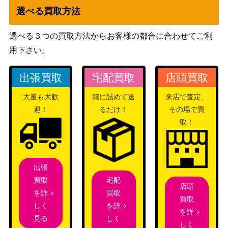
選べる買取方法
金のガチョウ/Gilded Goose【ELD】
（エルドレ
400
拡張アート版
インの王
選べる３つの買取方法からお客様の都合に合わせてご利
権）
用下さい。
完成化した賢者、タミヨウ / Tamiyo,
1,400
Compleated Sage ショーケース ボー
Wizards
出張買取
宅配買取
店頭買取
ダレス [NEO-BF] 《日》
大量も大歓
箱に詰めて送
来店で査定、
壊死のウーズ/Necrotic Ooze[SOM]
（ミラディ
300
迎！
るだけ！
その場で買
《日》
ンの傷跡）
取！
時間への侵入/Temporal Trespass [FR
（運命再
700
F]《日》
編）
出張
宅配
買取
店頭
[Foil]稲妻/Lightning Bolt コレクターブ
（ストリク
買取
を詳
1,200
買取
ースター版 日本画ミスティカルアーカ
スヘイヴ
を詳
しく
を詳
イブ[STA-JP]
ン：魔法学
しく
見る
しく