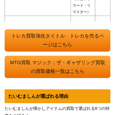
ラード・リ
マスター）
夢の巣のルールス/Lurrus of the Drea
（イコリ
800
m-Den【IKO】
ア：巨獣の
トレカ買取強化タイトル トレカを売るペ
棲処）
ージはこちら
絶え間ない飢餓、ウラモグ/Ulamog, th
（戦乱のゼ
1,300
e Ceaseless Hunger 【BFZ】《日》
ンディカ
MTG買取 マジック：ザ・ギャザリング買取
ー）
の買取価格一覧はこちら
Wizards
071 リスティックの研究/Rhystic Stud
（エルドレ
7,000
y[WOT]《日》
インの森 お
とぎ話）
たいむましんが選ばれる理由
Wizards
234 探索するドルイド/Questing Druid
（エルドレ
400
たいむましんが懐かしアイテムの買取で選ばれる6つの特
[WOE]《日》
インの森）