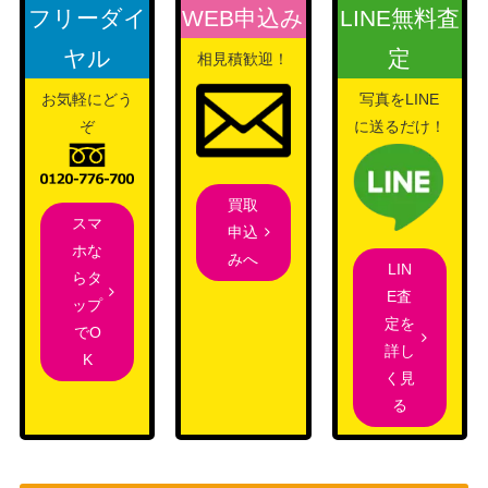
フリーダイ
WEB申込み
LINE無料査
イリーシア木立のドライアド/Dryad of
ヤル
定
（テーロス
500
相見積歓迎！
the Ilysian Grove
還魂記）
お気軽にどう
写真をLINE
漆月魁渡 / Kaito Shizuki ショーケース
1,200
ぞ
に送るだけ！
Wizards
[NEO-BF] 《日》
不屈の追跡者/Tireless Tracker【SOI】
（イニスト
買取
300
スマ
《日》
ラードを覆
申込
ホな
う影）
みへ
LIN
らタ
Wizards
E査
ファイレクシアの肉体喰らい/Phyrexia
1,200
ップ
（兄弟戦
定を
n Fleshgorger [BRO] 《日》
でO
争）
詳し
K
く見
蝕むもの、トクスリル/Toxrill, the Corr
（イニスト
る
150
osive[VOW]《日》
ラード：真
紅の契り）