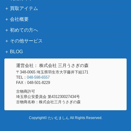
買取アイテム
圧服/Overmaster[TOR] 《日》
（トーメン
200
会社概要
ト）
初めての方へ
輝かしい天使/Resplendent Angel【M1
（基本セッ
800
9】
その他サービス
ト2019）
BLOG
Wizards
ウィンドグレイスの魂/Soul of Windgr
（団結のド
500
ace [DMU]《日》
運営会社： 株式会社 三月うさぎの森
ミナリア）
〒348-0065 埼玉県羽生市大字藤井下組171
TEL：
048-598-6557
溶岩スリヴァー/Magma Sliver[LGN]
FAX：048-501-8229
（レギオ
400
《日》
ン）
古物商許可
埼玉県公安委員会 第431230027434号
古物商名称：株式会社三月うさぎの森
通行の神、エイスリオス/Athreos, God
（ニクスへ
200
of Passage[JOU]《日》
の旅）
Copyright© たいむましん All Rights Reserved.
ウィザー
ズ・オブ・