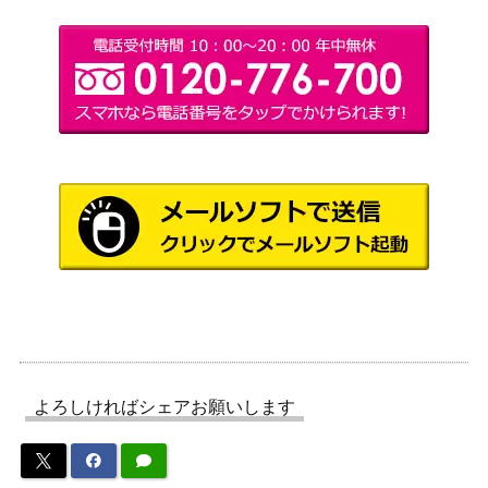
角）
吹きさらしの荒野/Windswept Heath
6,000
（オンスロ
[ONS]《日》
ート）
復活の声/Voice of Resurgence【DG
（ドラゴン
250
M】《日》
の迷路）
先駆ける者、ナヒリ/Nahiri, the Harbin
（イニスト
400
ger 【SOI】《日》
ラードを覆
う影）
マナの合流点/Mana Confluence[JOU]
2,500
（ニクスへ
《日》
の旅）
よろしければシェアお願いします
(067) 最深の紀元、オヘル・パクパテ
Wizards
ク/Ojer Pakpatiq, Deepest Epoch / 巡
（イクサラ
500