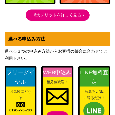
ウィザー
ズ・オブ・
6大メリットを詳しく見る
ザ・コース
嵐の目、ウギン/Ugin, Eye of the Stor
4,500
ト
ms[TDM]《日》
（タルキー
ル：龍嵐
選べる申込み方法
録）
選べる３つの申込み方法からお客様の都合に合わせてご
（イニスト
利用下さい。
レンと七番/Wrenn and Seven[MID]
1,000
ラード：真
《日》（ボーダーレス）
夜中の狩
フリーダイ
WEB申込み
LINE無料査
り）
ヤル
定
相見積歓迎！
突然の衰微/Abrupt Decay【RTR】
（ラヴニカ
300
お気軽にどう
写真をLINE
《日》
への回帰）
ぞ
に送るだけ！
Wizards
[Foil] セラの模範/Serra Paragon [DM
2,600
（団結のド
U]《日》