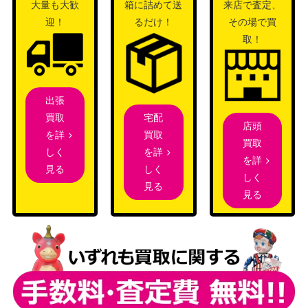
Wizards
大量も大歓
箱に詰めて送
来店で査定、
[Foil] 一時的封鎖/Temporary Lockdow
（団結のド
450
迎！
るだけ！
その場で買
n [DMU]《日》
ミナリア）
取！
ウィザー
ズ・オブ・
ザ・コース
出張
[Foil]孔蹄のビヒモス/Craterhoof Behe
4,000
ト
宅配
買取
moth ハロー・Foil[TDM-BF]《日》
店頭
（タルキー
買取
を詳
買取
ル：龍嵐
を詳
しく
を詳
録）
しく
見る
しく
Wizards
見る
見る
[Foil]裏切りの棘、ヴラスカ/Vraska, B
（ファイレ
1,500
etrayal’s Sting 337 ボーダーレス [ON
クシア：完
E-BF] 《日》
全なる統
一）
海門修復/Sea Gate Restoration【ZN
（ゼンディ
900
R】
カーの夜明