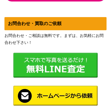
け）
ウトヴァラのヘルカイト/Utvara Hellkit
（ラヴニカ
150
e【RTR】《日》
お問合わせ・買取のご依頼
への回帰）
お問合わせ・ご相談は無料です。まずは、お気軽にお問
（イニスト
日没の道/Sundown Pass[VOW] 《日》
30
合わせ下さい！
ラード：真
紅の契り）
カロニアのハイドラ/Kalonian Hydra
（基本セッ
500
[M14]《日》
ト2014）
深海住まいのタッサ/Thassa, Deep-D
（テーロス
400
welling【THB】
還魂記）
Wizards
[Foil] ザンダーの居室 / Xander’s Loun
（ニューカ
2,000
ge ボーダーレス [SNC-BF]《日》
ペナの街