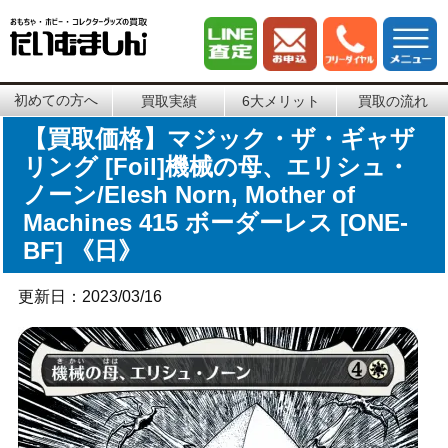
初めての方へ
買取実績
6大メリット
買取の流れ
【買取価格】マジック・ザ・ギャザ
リング [Foil]機械の母、エリシュ・
ノーン/Elesh Norn, Mother of
Machines 415 ボーダーレス [ONE-
BF] 《日》
更新日：2023/03/16