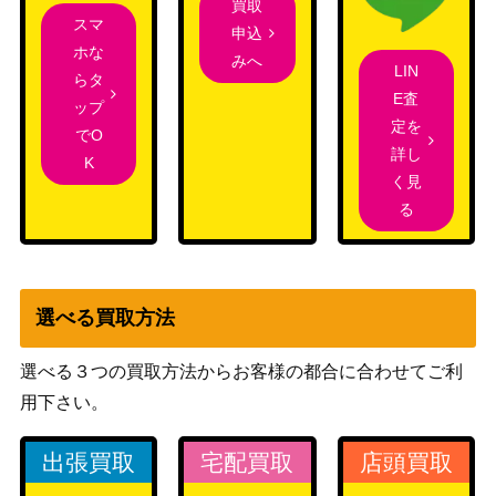
ミナリア）
買取
スマ
申込
ホな
みへ
ドラコリッチ、エボンデス/Ebondeat
（フォーゴ
LIN
400
らタ
h, Dracolich[AFR]
トン・レル
E査
ップ
ム探訪）
定を
でO
Wizards
詳し
K
(212) 髑髏胞子の結節点/The Skullspor
（イクサラ
く見
800
e Nexus [LCI]《日》
ン：失われ
る
し洞窟）
女魔術師の存在/Enchantress’s Presen
（オンスロ
300
ce[ONS]《日》
選べる買取方法
ート）
Wizards
選べる３つの買取方法からお客様の都合に合わせてご利
（ファイレ
[Foil]栄光のドミヌス、モンドラク/Mo
1,300
用下さい。
クシア：完
ndrak, Glory Dominus [ONE] 《日》
全なる統
出張買取
宅配買取
店頭買取
一）