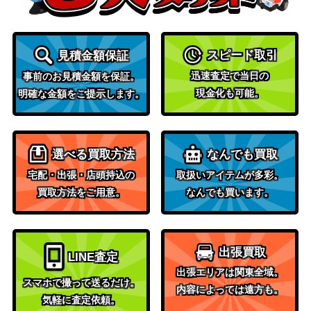
Wizards
[Foil] 力線の束縛/Leyline Binding [DM
1,200
（団結のド
U]《日》
スピード取引
見積金額保証
ミナリア）
迅速査定で当日の
Wizards
事前のお見積金額を保証。
永久の水蓮/Timeless Lotus [DMU]
現金化も可能。
（団結のド
500
明確な金額をご提示します。
《日》
ミナリア）
放浪皇 / The Wandering Emperor ショ
15,000
Wizards
ーケース 316 [NEO-BF] 《日》
選べる買取方法
なんでも買取
宅配・出張・店頭持込の
取扱いアイテムが多彩。
寺院の庭/Temple Garden【GRN】
（ラヴニカ
800
買取方法をご用意。
なんでも買います。
のギルド）
耐え抜くもの、母聖樹 / Boseiju, Who
2,500
Wizards
Endures 拡張アート [NEO-BF] 《日》
出張買取
LINE査定
1,200
出張エリアは関東全域。
神無き祭殿/Godless Shrine【RNA】
（ラヴニカ
スマホで撮って送るだけ。
内容によっては遠方も。
の献身）
気軽に査定依頼。