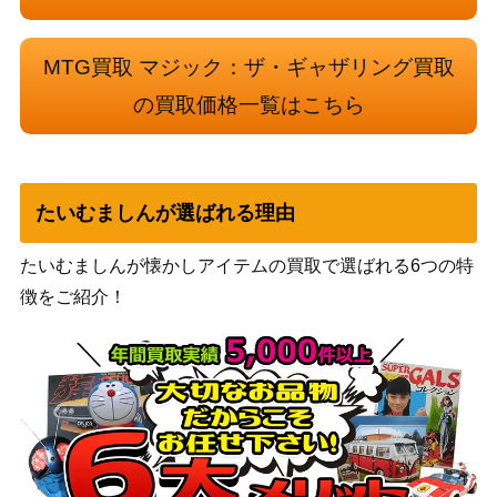
（オンスロ
500
《日》
ート）
MTG買取 マジック：ザ・ギャザリング買取
ウィザー
ズ・オブ・
の買取価格一覧はこちら
[Foil]呪い布の包帯/Cursecloth Wrappi
ザ・コース
12,000
ngs フラクチャー・Foil[DFT-BF]
ト
《日》
（霊気走
破）
たいむましんが選ばれる理由
[Foil]ギックスに拾われし者、ミシュ
Wizards
ラ/Mishra, Claimed by Gix / ファイレ
たいむましんが懐かしアイテムの買取で選ばれる6つの特
（兄弟戦
800
クシアに下りし者、ミシュラ/Mishra,
徴をご紹介！
争）
Lost to Phyrexia [BRO] 《日》
Wizards
[Foil] シヴの壊滅者/Shivan Devastator
（団結のド
600
[DMU]《日》
ミナリア）
Wizards
セラの模範/Serra Paragon 拡張アート
3,000
（団結のド
[DMU-BF]《日》
ミナリア）