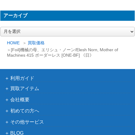
る刻の神殿/Temple of Cyclical Time [L
ン：失われ
CI]《日》
し洞窟）
アーカイブ
不屈の神ロナス/Rhonas the Indomitab
（アモンケ
700
le【AKH】《日》
ア
ット）
ー
Wizards
カ
HOME
買取価格
イ
[Foil]ファイレクシアの抹消者/Phyrexi
（ファイレ
[Foil]機械の母、エリシュ・ノーン/Elesh Norn, Mother of
ブ
Machines 415 ボーダーレス [ONE-BF] 《日》
an Obliterator 308 ボーダーレス [ONE
クシア：完
900
-BF] 《日》
全なる統
一）
利用ガイド
引き裂かれし永劫、エムラクール/Emr
2,800
（エルドラ
買取アイテム
akul, the Aeons Torn[ROE]《日》
ージ覚醒）
会社概要
破滅の終焉/Finale of Devastation【W
初めての方へ
（灯争大
900
AR】
戦）
その他サービス
Wizards
BLOG