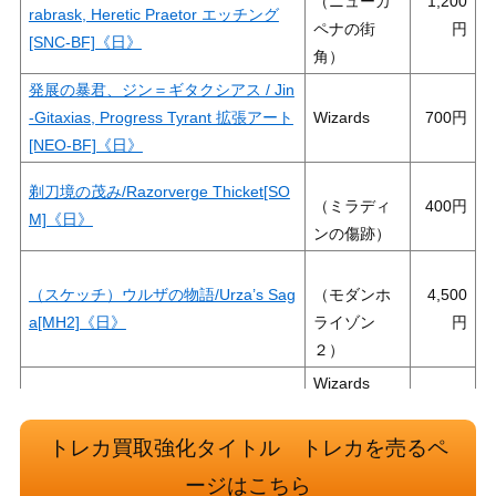
（ニューカ
1,200
rabrask, Heretic Praetor エッチング
ペナの街
[SNC-BF]《日》
角）
発展の暴君、ジン＝ギタクシアス / Jin
-Gitaxias, Progress Tyrant 拡張アート
Wizards
700
[NEO-BF]《日》
剃刀境の茂み/Razorverge Thicket[SO
（ミラディ
400
M]《日》
ンの傷跡）
（スケッチ）ウルザの物語/Urza’s Sag
（モダンホ
4,500
a[MH2]《日》
ライゾン
２）
Wizards
［Foil］黄金架のドラゴン/Goldspan D
（カルドハ
250
ragon 【KHM】
イム）
トレカ買取強化タイトル トレカを売るペ
ージはこちら
頑強な決意/Steely Resolve [ONS]