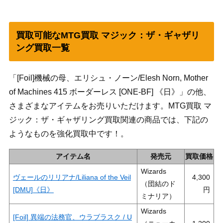
買取可能なMTG買取 マジック：ザ・ギャザリ
ング買取一覧
「[Foil]機械の母、エリシュ・ノーン/Elesh Norn, Mother
of Machines 415 ボーダーレス [ONE-BF] 《日》」の他、
さまざまなアイテムをお売りいただけます。MTG買取 マ
ジック：ザ・ギャザリング買取関連の商品では、下記の
ようなものを強化買取中です！。
アイテム名
発売元
買取価格
Wizards
ヴェールのリリアナ/Liliana of the Veil
4,300
（団結のド
[DMU]《日》
ミナリア）
Wizards
[Foil] 異端の法務官、ウラブラスク / U