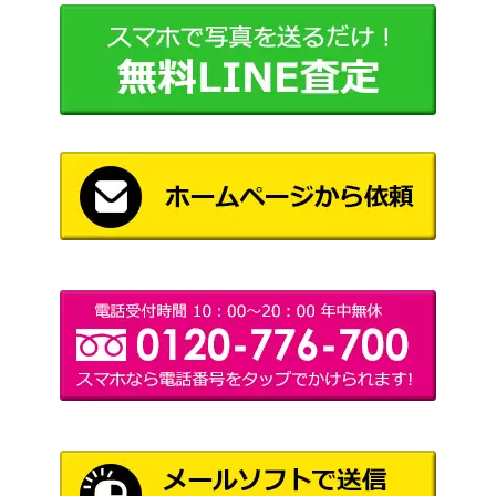
スカラベの神/The Scarab God【HO
（破滅の
600
U】《日》
刻）
黄金夜の刃、ギセラ/Gisela, Blade of
（アヴァシ
200
Goldnight【AVR】《日》
ンの帰還）
極楽鳥/Birds of Paradise[M11]《日》
（基本セッ
500
ト2011）
天上都市、大田原 / Otawara, Soaring
Wizards
900
City 拡張アート [NEO-BF] 《日》
渋面の溶岩使い/Grim Lavamancer[TO
（トーメン
150
R] 《日》
ト）
[Foil]ぶどう弾/Grapeshot コレクター
（ストリク
4,000
ブースター版 日本画ミスティカルアー
スヘイヴ