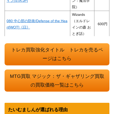
イブ[STA-JP]
ン：魔法学
院）
Wizards
080 中心部の防衛/Defense of the Hea
（エルドレ
600
rt[WOT]《日》
インの森 お
とぎ話）
漆月魁渡 / Kaito Shizuki [NEO] 《日》
Wizards
700
ウィザー
トレカ買取強化タイトル トレカを売るペ
ズ・オブ・
ージはこちら
ザ・コース
エドガー・マルコフ/Edgar Markov [IN
1,500
ト
R]《日》
（イニスト
MTG買取 マジック：ザ・ギャザリング買取
ラード・リ
の買取価格一覧はこちら
マスター）
ウィザー
ズ・オブ・
(237)ナカティルの最下層民、アジャ
ザ・コース
1,000
たいむましんが選ばれる理由
ニ/Ajani, Nacatl Pariah[MH3]《日》
ト