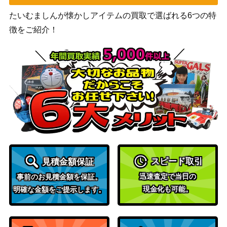
（モダンホ
たいむましんが懐かしアイテムの買取で選ばれる6つの特
ライゾン3）
徴をご紹介！
自然の怒りのタイタン、ウーロ/Uro, Ti
1,600
（テーロス
tan of Natures Wrath【THB】
還魂記）
[Foil] 大修道士、エリシュ・ノーン/Ele
Wizards
1,500
sh Norn, Grand Cenobite 068 エッチ
（機械兵団
ング [MUL] 《日》
の進軍）
睡蓮の原野/Lotus Field【M20】
（基本セッ
400
ト2020）
スピード取引
見積金額保証
弧光のフェニックス/Arclight Phoenix
1,200
（ラヴニカ
迅速査定で当日の
事前のお見積金額を保証。
【GRN】
のギルド）
現金化も可能。
明確な金額をご提示します。
[Foil]ぶどう弾/Grapeshot ドラフト・
（ストリク
20,000