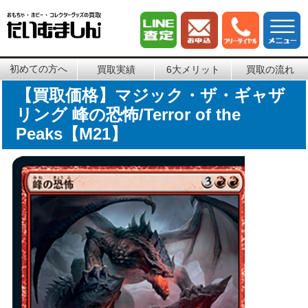
初めての方へ
買取実績
6大メリット
買取の流れ
【買取価格】マジック・ザ・ギャザ
リング 峰の恐怖/Terror of the
Peaks【M21】