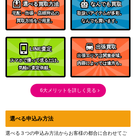
セットブースター版 日本画ミスティカ
スヘイヴ
選べる買取方法
なんでも買取
ルアーカイブ[STA-JP]
ン：魔法学
宅配・出張・店頭持込の
取扱いアイテムが多彩。
院）
買取方法をご用意。
なんでも買います。
ファイレクシアの十字軍/Phyrexian Cr
1,200
（ミラディ
usader【MBS】《日》
ン包囲戦）
出張買取
LINE査定
Wizards
時間の旅人、テフェリー/Teferi, Temp
出張エリアは関東全域。
（兄弟戦
500
oral Pilgrim [BRO] 《日》
スマホで撮って送るだけ。
内容によっては遠方も。
争）
気軽に査定依頼。
嘘の神、ヴァルキー/Valki, God of Lies
（カルドハ
900
【KHM】
イム）
6大メリットを詳しく見る
Wizards
（ダブルマ
340 意志の力/Force of Wil[2XM-BF]
22,000
スターズ ボ
《日》
選べる申込み方法
ックストッ
パー）
選べる３つの申込み方法からお客様の都合に合わせてご