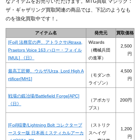
なアイテムをお売りいただけます。MTG買取 マジック：
ザ・ギャザリング買取関連の商品では、下記のようなも
のを強化買取中です！。
アイテム名
発売元
買取価格
[Foil] 法務官の声、アトラクサ/Atraxa,
Wizards
2,500
Praetors Voice 163 ハロー・フォイル
（機械兵団
[MUL] 《日》
の進軍）
最高工匠卿、ウルザ/Urza, Lord High A
4,500
（モダンホ
rtificer[MH1]
ライゾン）
戦場の鍛冶場/Battlefield Forge[APC]
（アポカリ
200
《日》
プス）
[Foil]稲妻/Lightning Bolt コレクターブ
（ストリク
1,200
ースター版 日本画ミスティカルアーカ
スヘイヴ