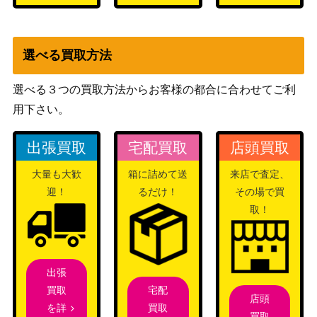
一）
放浪皇 / The Wandering Emperor [NE
2,800
Wizards
O] 《日》
選べる買取方法
1,000
選べる３つの買取方法からお客様の都合に合わせてご利
血の墓所/Blood Crypt【RNA】
（ラヴニカ
用下さい。
の献身）
[Foil] 荒廃のドラゴン、スキジリクス/
Wizards
2,000
出張買取
宅配買取
店頭買取
Skithiryx, the Blight Dragon 147 ハロ
（機械兵団
ー・フォイル [MUL] 《日》
の進軍）
大量も大歓
箱に詰めて送
来店で査定、
迎！
るだけ！
その場で買
静寂の命令/Decree of Silence【SC
（スカー
300
取！
G】《日》
ジ）
Wizards
(004)オレリアの立証者/Aurelia’s Vindi
（カルロフ
400
出張
cator[MKM]《日》
邸殺人事
宅配
買取
件）
店頭
買取
を詳
買取