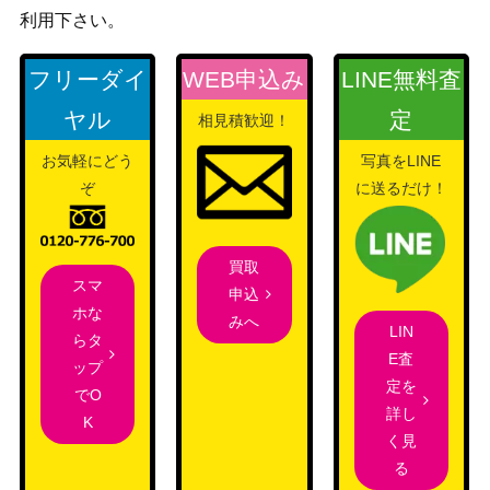
ウィザー
利用下さい。
ズ・オブ・
[Foil]龍へと昇る者、サルカン/Sarkha
ザ・コース
7,000
フリーダイ
WEB申込み
LINE無料査
n, Dragon Ascendant ハロー・Foil[TD
ト
M-BF]《日》
（タルキー
ヤル
定
相見積歓迎！
ル：龍嵐
お気軽にどう
写真をLINE
録）
ぞ
に送るだけ！
原始のタイタン/Primeval Titan【M1
（基本セッ
450
2】《日》
ト2012）
買取
スマ
申込
ホな
（ウルザ
みへ
無慈悲/No Mercy【ULG】《日》
800
LIN
らタ
ズ・レガシ
E査
ップ
ー）
定を
でO
Wizards
詳し
K
[Foil]栄光のドミヌス、モンドラク/Mo
（ファイレ
く見
1,000
ndrak, Glory Dominus 299 ボーダーレ
クシア：完
る
ス [ONE-BF] 《日》
全なる統