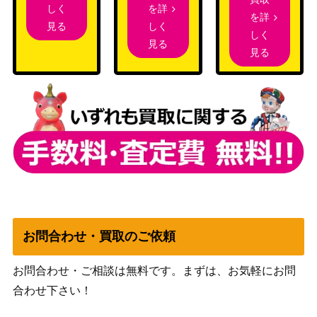
を詳
しく
を詳
防御の光網/Defense Grid【ULG】
（ウルザ
1,200
しく
見る
しく
《日》
ズ・レガシ
見る
見る
ー）
［Foil］シュタルンハイムの解放/Star
nheim Unleashed ボーダレス 【KHM-
（カルドハ
200
BF】
イム）
圧服/Overmaster[TOR] 《日》
（トーメン
200
ト）
大いなる創造者、カーン/Karn, the Gr
（灯争大
900
eat Creator【WAR】
戦）
お問合わせ・買取のご依頼
厳かなモノリス/Grim Monolit【ULG】
（ウルザ
15,000
お問合わせ・ご相談は無料です。まずは、お気軽にお問
《日》
ズ・レガシ
合わせ下さい！
ー）