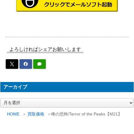
カイブ[STA-JP]
ン：魔法学
院）
樹木茂る山麓/Wooded Foothill[KTK]
2,200
（タルキー
《日》
ル覇王譚）
溢れかえる岸辺/Flooded Strand [ON
10,000
よろしければシェアお願いします
（オンスロ
S]《日》
ート）
［Foil］巨怪な略奪者、ヴォリンクレ
3,000
ックス/Vorinclex, Monstrous Raider シ
（カルドハ
ョーケース版【KHM-BF】
イム）
アーカイブ
［Foil］アールンドの天啓/Alrund’s Epi
（カルドハ
450
ア
phany ボーダレス 【KHM-BF】
イム）
ー
カ
HOME
買取価格
峰の恐怖/Terror of the Peaks【M21】
イ
（イニスト
ブ
戯れ児の縫い師/Poppet Stitcher：戯れ
ラード：真
30
児工場/Poppet Factory [MID]《日》