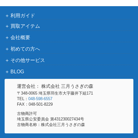
夜中の狩
り）
利用ガイド
買取アイテム
（モダンホ
2,500
[Foil]緻密/Subtlety ボーダーレス[MH2]
ライゾン
会社概要
２）
初めての方へ
極楽鳥/Birds of Paradise【M12】
（基本セッ
500
その他サービス
《日》
ト2012）
BLOG
[Foil] フェアリーの黒幕/Faerie Master
Wizards
1,300
mind 352 拡張アート [MOM-BF]
（機械兵団
運営会社： 株式会社 三月うさぎの森
《日》
の進軍）
〒348-0065 埼玉県羽生市大字藤井下組171
TEL：
048-598-6557
Wizards
FAX：048-501-8229
[Foil] 策謀の予見者、ラフィーン / Raff
（ニューカ
ine, Scheming Seer ショーケース [SN
600
古物商許可
ペナの街
埼玉県公安委員会 第431230027434号
C-BF]《日》
角）
古物商名称：株式会社三月うさぎの森
Wizards