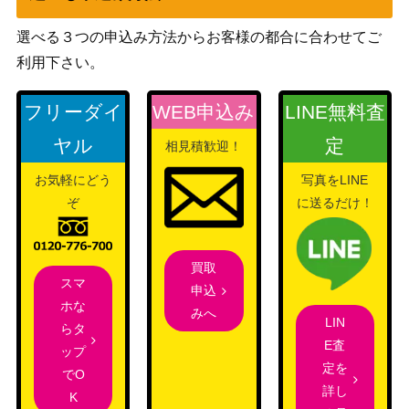
ファイレクシアの非生/Phyrexian Unlif
（新たなる
200
選べる３つの申込み方法からお客様の都合に合わせてご
e【NPH】《日》
ファイレク
利用下さい。
シア）
1,500
フリーダイ
WEB申込み
LINE無料査
もみ消し/Stifle【SCG】《日》
（スカー
ジ）
ヤル
定
相見積歓迎！
お気軽にどう
写真をLINE
硫黄の滝/Sulfur Falls【ISD】《日》
（イニスト
300
ぞ
に送るだけ！
ラード）
孤独/Solitude（ボーダーレス）[MH2]
7,000
（モダンホ
買取
《日》
スマ
ライゾン2）
申込
ホな
みへ
LIN
モックス・アンバー/Mox Amber【DO
1,400
らタ
（ドミナリ
E査
M】
ップ
ア）
定を
でO
詳し
K
黄金夜の刃、ギセラ/Gisela, Blade of