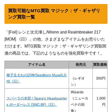
買取可能なMTG買取 マジック：ザ・ギャザリ
ング買取一覧
「[Foil] レンと次元壊し/Wrenn and Realmbreaker 217
[MOM] 《日》」の他、さまざまなアイテムをお売りいた
だけます。MTG買取 マジック：ザ・ギャザリング買取関
連の商品では、下記のようなものを強化買取中です！。
アイテム名
発売元
買取価格
種子生まれの詩神/Seedborn Muse[LG
（レギオ
300
N]《日》
ン）
Wizards
スパーラの本部 / Spara’s Headquarter
（ニューカ
1,000
s ボーダーレス [SNC-BF]《日》
ペナの街
角）