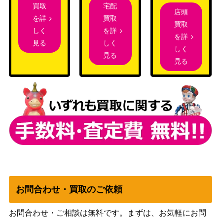
紅の契り）
宅配
買取
店頭
買取
を詳
買取
（ストリク
を詳
しく
悪魔の教示者/Demonic Tutor 日本画ミ
3,000
を詳
スヘイヴ
しく
見る
スティカルアーカイブ[STA-JP]
しく
ン：魔法学
見る
見る
院）
1,000
草むした墓/Overgrown Tomb【GRN】
（ラヴニカ
のギルド）
Wizards
[Foil] ヴェールのリリアナ/Liliana of th
5,000
（団結のド
e Veil [DMU]《日》
ミナリア）
Wizards
[Foil] 246 一つの指輪/The One Ring [L
（指輪物
8,500
TR] 《日》
語：中つ国
お問合わせ・買取のご依頼
の伝承）
お問合わせ・ご相談は無料です。まずは、お気軽にお問
溶岩スリヴァー/Magma Sliver[LGN]