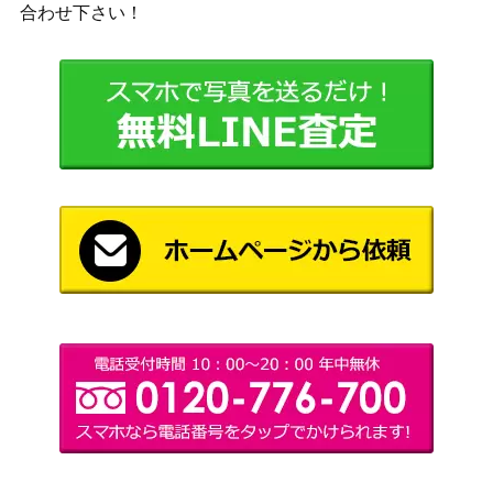
（レギオ
400
合わせ下さい！
《日》
ン）
エルドラージの寺院/Eldrazi Temple[R
（エルドラ
800
OE]《日》
ージ覚醒）
引き裂かれし永劫、エムラクール/Emr
2,800
（エルドラ
akul, the Aeons Torn[ROE]《日》
ージ覚醒）
損魂魔道士/Soul-Scar Mage 【AKH】
（アモンケ
200
《日》
ット）
輝かしい天使/Resplendent Angel【M1
（基本セッ
800
9】
ト2019）
自然の怒りのタイタン、ウーロ/Uro, Ti
2,500
tan of Nature’s Wrath【THB】拡張ア
（テーロス
ート版
還魂記）