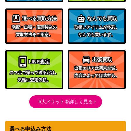
世界を揺るがす者、ニッサ/Nissa, Wh
o Shakes the World【WAR】 オリジ
（灯争大
600
選べる買取方法
なんでも買取
ナルアート版 ひと和
戦）
宅配・出張・店頭持込の
取扱いアイテムが多彩。
ウィザー
買取方法をご用意。
なんでも買います。
ズ・オブ・
ザ・コース
[Foil] 倍増の季節/Doubling Seasonフ
40,000
ト
ラクチャー・Foil[FND-BF]《日》
出張買取
（ファウン
LINE査定
出張エリアは関東全域。
デーション
スマホで撮って送るだけ。
内容によっては遠方も。
ズ）
気軽に査定依頼。
滞留者ヴェンセール/Venser, the Sojou
（ミラディ
300
rner[SOM]《日》
ンの傷跡）
6大メリットを詳しく見る
ヤヴィマヤの沿岸/Yavimaya Coast[AP
（アポカリ
400
C] 《日》
プス）
選べる申込み方法