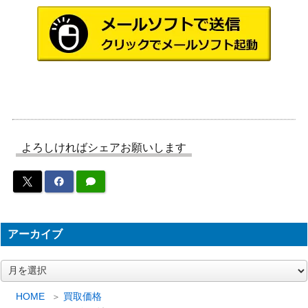
1,000
血の墓所/Blood Crypt【RTR】《日》
（ラヴニカ
への回帰）
5,000
[Foil]忍耐/Endurance [MH2]《日》
（モダンホ
ライゾン2）
（イニスト
戯れ児の縫い師/Poppet Stitcher：戯れ
よろしければシェアお願いします
ラード：真
30
児工場/Poppet Factory [MID]《日》
夜中の狩
り）
夢根の滝/Dreamroot Cascade[VOW]
（イニスト
アーカイブ
50
《日》
ラード：真
紅の契り）
ア
ー
Wizards
カ
HOME
買取価格
[Foil]偉大なる統一者、アトラクサ/Atr
（ファイレ
3,000
イ