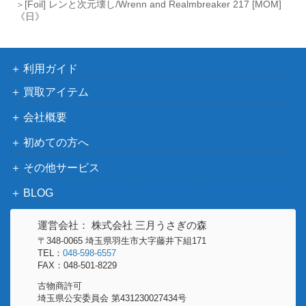
[Foil] レンと次元壊し/Wrenn and Realmbreaker 217 [MOM]
axa, Grand Unifier 316 ボーダーレス
クシア：完
ブ
《日》
[ONE-BF] 《日》
全なる統
一）
利用ガイド
不滅の太陽/The Immortal Sun【RIX】
（イクサラ
400
買取アイテム
ンの相克）
会社概要
煌めくドラゴン/Shimmer Dragon【EL
（エルドレ
150
初めての方へ
D】
インの王
その他サービス
権）
BLOG
復活の声/Voice of Resurgence【DG
（ドラゴン
250
M】《日》
の迷路）
運営会社： 株式会社 三月うさぎの森
〒348-0065 埼玉県羽生市大字藤井下組171
2,300
TEL：
048-598-6557
沸騰する小湖/Scalding Tarn [MH2]
（モダンホ
FAX：048-501-8229
ライゾン2）
古物商許可
埼玉県公安委員会 第431230027434号
嘘の神、ヴァルキー/Valki, God of Lies