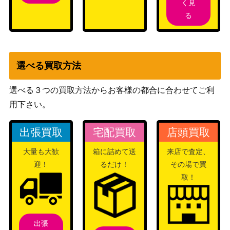
（アヴァシ
200
く見
Goldnight【AVR】《日》
ンの帰還）
る
終末/Terminus【AVR】《日》
（アヴァシ
250
ンの帰還）
選べる買取方法
セラの模範/Serra Paragon [DMU]
2,500
（団結のド
《日》
選べる３つの買取方法からお客様の都合に合わせてご利
ミナリア）
用下さい。
完成化した賢者、タミヨウ / Tamiyo,
1,400
Compleated Sage ショーケース ボー
Wizards
出張買取
宅配買取
店頭買取
ダレス [NEO-BF] 《日》
大量も大歓
箱に詰めて送
来店で査定、
Wizards
[Foil] 敏捷なこそ泥、ラガバン/Ragava
5,000
迎！
るだけ！
その場で買
（機械兵団
n, Nimble Pilferer 021 [MUL] 《日》
取！
の進軍）
真紅の花嫁、オリヴィア/Olivia, Crims
（イニスト
200
on Bride[VOW]《日》
ラード：真
出張