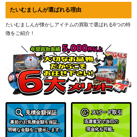
黙示録、シェオルドレッド/Sheoldred,
Wizards
たいむましんが選ばれる理由
4,500
the Apocalypse ショーケース [DMU-B
（団結のド
F]《日》
ミナリア）
たいむましんが懐かしアイテムの買取で選ばれる6つの特
Wizards
徴をご紹介！
[Foil]機械の母、エリシュ・ノーン/Ele
（ファイレ
9,000
sh Norn, Mother of Machines 415 ボ
クシア：完
ーダーレス [ONE-BF] 《日》
全なる統
一）
木の実拾い/Nut Collector[ODY] 《日》
（オデッセ
250
イ）
Wizards
038 忠義の徳目/Virtue of Loyalty[WO
1,200
（エルドレ
E]《日》
スピード取引
インの森）
見積金額保証
迅速査定で当日の
事前のお見積金額を保証。
闇の領域のリリアナ/Liliana of the Dar
（基本セッ
400
現金化も可能。
明確な金額をご提示します。
k Realms[M14]《日》
ト2014）