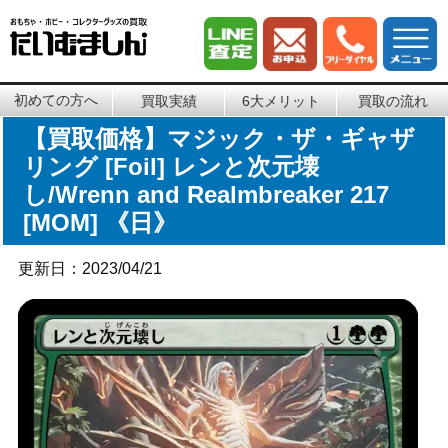
初めての方へ
買取実績
6大メリット
買取の流れ
【買取価格】マジック・ザ・ギャザ
リング [Foil] レンと次元壊
し/Wrenn and Realmbreaker 217
[MOM] 《日》
更新日：2023/04/21