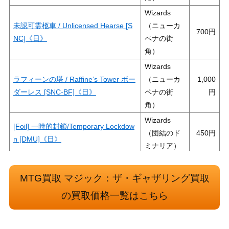
Wizards
未認可霊柩車 / Unlicensed Hearse [S
（ニューカ
700
NC]《日》
ペナの街
角）
Wizards
ラフィーンの塔 / Raffine’s Tower ボー
（ニューカ
1,000
ダーレス [SNC-BF]《日》
ペナの街
角）
Wizards
[Foil] 一時的封鎖/Temporary Lockdow
（団結のド
450
n [DMU]《日》
ミナリア）
Wizards
[Foil] ヴォーデイリアの呪詛抑え/Vodal
（団結のド
500
MTG買取 マジック：ザ・ギャザリング買取
ian Hexcatcher [DMU]《日》
ミナリア）
の買取価格一覧はこちら
暴動/Insurrection[ONS]《日》
（オンスロ
300
ート）