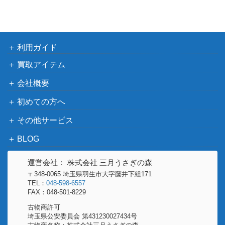
（イクサラ
ブ
Taq, Deepest Foundation / 文明の神
300
ン：失われ
殿/Temple of Civilization [LCI]《日》
し洞窟）
利用ガイド
エルドラージの寺院/Eldrazi Temple[R
（エルドラ
800
買取アイテム
OE]《日》
ージ覚醒）
会社概要
（イニスト
初めての方へ
幽体の敵対者/Spectral Adversary[MID]
ラード：真
100
《日》
その他サービス
夜中の狩
り）
BLOG
損魂魔道士/Soul-Scar Mage 【AKH】
運営会社： 株式会社 三月うさぎの森
（アモンケ
200
《日》
〒348-0065 埼玉県羽生市大字藤井下組171
ット）
TEL：
048-598-6557
ウィザー
FAX：048-501-8229
ズ・オブ・
古物商許可
ザ・コース
埼玉県公安委員会 第431230027434号
グリセルブランド/Griselbrand ボーダ
2,500