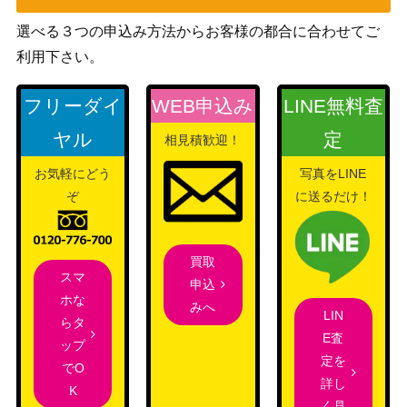
ンの帰還）
選べる３つの申込み方法からお客様の都合に合わせてご
Wizards
[Foil] 一時的封鎖/Temporary Lockdow
利用下さい。
（団結のド
600
n 拡張アート [DMU-BF]《日》
ミナリア）
フリーダイ
WEB申込み
LINE無料査
ウルザの後継、カーン/Karn, Scion of
（ドミナリ
500
ヤル
定
相見積歓迎！
Urza【DOM】
ア）
お気軽にどう
写真をLINE
自然の怒りのタイタン、ウーロ/Uro, Ti
1,600
ぞ
に送るだけ！
（テーロス
tan of Natures Wrath【THB】
還魂記）
買取
王神、ニコル・ボーラス/Nicol Bolas,
スマ
（破滅の
200
申込
God-Pharaoh【HOU】《日》
ホな
刻）
みへ
LIN
らタ
ウィザー
E査
ップ
ズ・オブ・
定を
でO
ザ・コース
詳し
[Foil]永劫の無垢/Enduring Innocence
5,000
K
ト
く見