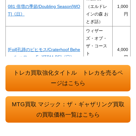
081 倍増の季節/Doubling Season[WO
（エルドレ
1,000
T]《日》
インの森 お
とぎ話）
ウィザー
ズ・オブ・
ザ・コース
[Foil]孔蹄のビヒモス/Craterhoof Behe
4,000
ト
moth ハロー・Foil[TDM-BF]《日》
（タルキー
ル：龍嵐
トレカ買取強化タイトル トレカを売るペ
録）
ージはこちら
[Foil] 法務官の声、アトラクサ/Atraxa,
Wizards
1,500
Praetors’ Voice 098 エッチング [MUL]
（機械兵団
《日》
の進軍）
MTG買取 マジック：ザ・ギャザリング買取
Wizards
の買取価格一覧はこちら
074 ネクロポーテンス/Necropotence
（エルドレ
800
[WOT]《日》
インの森 お
とぎ話）