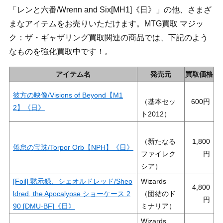
「レンと六番/Wrenn and Six[MH1]《日》」の他、さまざ
まなアイテムをお売りいただけます。MTG買取 マジッ
ク：ザ・ギャザリング買取関連の商品では、下記のよう
なものを強化買取中です！。
アイテム名
発売元
買取価格
彼方の映像/Visions of Beyond【M1
（基本セッ
600
2】《日》
ト2012）
（新たなる
1,800
倦怠の宝珠/Torpor Orb【NPH】《日》
ファイレク
シア）
[Foil] 黙示録、シェオルドレッド/Sheo
Wizards
4,800
ldred, the Apocalypse ショーケース 2
（団結のド
90 [DMU-BF]《日》
ミナリア）
Wizards