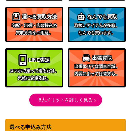
d of Lies ショーケース版【KHM-BF】
イム）
選べる買取方法
なんでも買取
荒廃のドラゴン、スキジリクス/Skithir
（ミラディ
300
yx, the Blight Dragon[SOM]《日》
宅配・出張・店頭持込の
取扱いアイテムが多彩。
ンの傷跡）
買取方法をご用意。
なんでも買います。
ウィザー
ズ・オブ・
[Foil]先見者、ニヴ＝ミゼット/Niv-Miz
ザ・コース
4,000
出張買取
zet, Visionary ボーダーレス(マナ・フ
ト
LINE査定
ォイル仕様)・Foil[FND-BF]《英》
（ファウン
出張エリアは関東全域。
スマホで撮って送るだけ。
デーション
内容によっては遠方も。
気軽に査定依頼。
ズ）
金のガチョウ/Gilded Goose【ELD】
（エルドレ
6大メリットを詳しく見る
400
拡張アート版
インの王
権）
霧虚ろのグリフィン/Misthollow Griffin
選べる申込み方法
（アヴァシ
150
【AVR】《日》