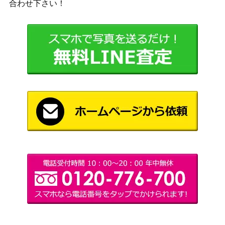
合わせ下さい！
ボーダレス [NEO-BF] 《日》
創造の座、オムナス/Omnath, Locus o
（ゼンディ
1,100
f Creation【ZNR】
カーの夜明
け）
Wizards
(217)ギルドパクトの力線/Leyline of th
（カルロフ
1,200
e Guildpact[MKM]《日》
邸殺人事
件）
Wizards
[Foil] ザンダーの居室 / Xander’s Loun
（ニューカ
2,000
ge ボーダーレス [SNC-BF]《日》
ペナの街
角）
覆いを割く者、ナーセット/Narset, Pa
rter of Veils【WAR】 オリジナルアー
（灯争大
400
ト版 碧 風羽
戦）
Wizards