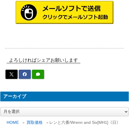
(185) 暴走暴君、ガルタ/Ghalta, Stam
（イクサラ
800
pede Tyrant [LCI]《日》
ン：失われ
し洞窟）
石のような静寂/Stony Silence【ISD】
（イニスト
350
《日》
ラード）
海門修復/Sea Gate Restoration【ZN
（ゼンディ
900
よろしければシェアお願いします
R】
カーの夜明
け）
新緑の地下墓地/Verdant Catacombs
1,800
（モダンホ
[MH2]
ライゾン2）
アーカイブ
スリヴァーの巣/Sliver Hive[M15]
（基本セッ
500
ア
《日》
ー
ト2015）
カ
HOME
買取価格
レンと六番/Wrenn and Six[MH1]《日》
Wizards
イ
(026) 最深の基盤、オヘル・タク/Ojer