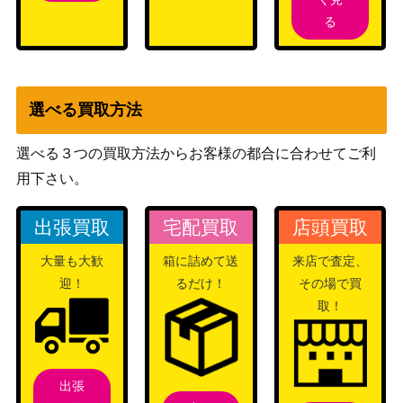
フラクチャー・Foil[DSK-BF]《日》
（ダスクモ
る
ーン：戦慄
の館）
精神を刻むもの/Mindslicer[ODY]
（オデッセ
200
選べる買取方法
《日》
イ）
選べる３つの買取方法からお客様の都合に合わせてご利
用下さい。
群れの希望、アーリン/Arlinn, the Pac
（イニスト
k’s Hope：月の憤怒、アーリン/Arlinn,
ラード：真
200
出張買取
宅配買取
店頭買取
the Moon’s Fury[MID]《日》
夜中の狩
り）
大量も大歓
箱に詰めて送
来店で査定、
ウィザー
迎！
るだけ！
その場で買
ズ・オブ・
取！
ザ・コース
3,000
孔蹄のビヒモス/Craterhoof Behemoth
ト
（イニスト
ラード・リ
出張