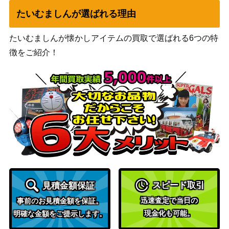
たいむましんが選ばれる理由
忍耐の試練/Test of Endurance[JUD]
（ジャッジ
200
《日》
メント）
たいむましんが懐かしアイテムの買取で選ばれる6つの特
Wizards
徴をご紹介！
[Foil]ファイレクシアの立証者/Phyrexi
（ファイレ
an Vindicator 300 ボーダーレス [ONE-
クシア：完
500
BF] 《日》
全なる統
一）
発展の暴君、ジン＝ギタクシアス / Jin
-Gitaxias, Progress Tyrant [NEO]
Wizards
500
《日》
先駆ける者、ナヒリ/Nahiri, the Harbin
（イニスト
400
ger 【SOI】《日》
ラードを覆
スピード取引
見積金額保証
う影）
迅速査定で当日の
事前のお見積金額を保証。
現金化も可能。
明確な金額をご提示します。
［Foil］嘘の神、ヴァルキー/Valki, Go
1,500
（カルドハ