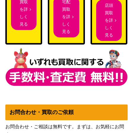
マスター）
宅配
買取
店頭
買取
を詳
買取
ドミナリアの英雄、テフェリー/Teferi,
3,000
を詳
しく
（ドミナリ
を詳
Hero of Dominaria【DOM】
しく
見る
ア）
しく
見る
見る
白日の下に/Bring to Light【BFZ】
（戦乱のゼ
150
《日》
ンディカ
ー）
極楽鳥/Birds of Paradise[M11]《日》
（基本セッ
500
ト2011）
[Foil]時間のねじれ/Time Warp コレク
（ストリク
8,000
ターブースター版 日本画ミスティカル
スヘイヴ
アーカイブ[STA-JP]
ン：魔法学
お問合わせ・買取のご依頼
院）
お問合わせ・ご相談は無料です。まずは、お気軽にお問
漆月魁渡 / Kaito Shizuki ショーケース
6,000
Wizards