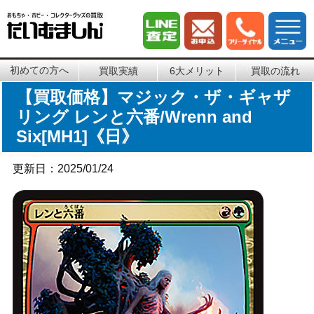
初めての方へ
買取実績
6大メリット
買取の流れ
【買取価格】マジック・ザ・ギャザ
リング レンと六番/Wrenn and
Six[MH1]《日》
更新日：2025/01/24