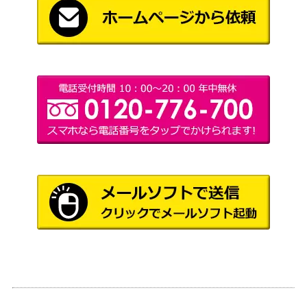
（イニスト
運命的不在/Fateful Absence[MID]
ラード：真
250
《日》
夜中の狩
り）
鍛冶の神、パーフォロス/Purphoros,
（テーロ
900
God of the Forge[THS] 《日》
ス）
水没した地下墓地/Drowned Catacomb
（基本セッ
250
【M12】《日》
ト2012）
Wizards
071 リスティックの研究/Rhystic Stud
（エルドレ
7,000
y[WOT]《日》
インの森 お
とぎ話）
錯乱した隠遁者/Deranged Hermit【U
（ウルザ
1,500