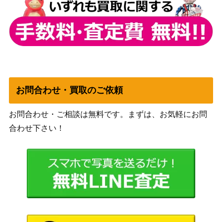
し洞窟）
月の賢者タミヨウ/Tamiyo, the Moon S
（アヴァシ
400
age【AVR】《日》
ンの帰還）
Wizards
虚空の杯/Chalice of the Void[A25]
4,800
（マスター
《日》
ズ25th）
お問合わせ・買取のご依頼
オルゾフの簒奪者、ケイヤ/Kaya, Orz
（ラヴニカ
100
お問合わせ・ご相談は無料です。まずは、お気軽にお問
hov Usurper【RNA】
の献身）
合わせ下さい！
ウィザー
ズ・オブ・
ザ・コース
裂け目の突破/Through the Breach ボ
2,000
ト
ーダーレス [INR-BF]《英》
（イニスト
ラード・リ
マスター）