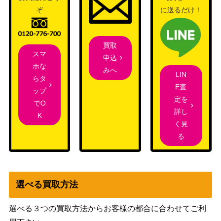
ライゾン2）
ぞ
に送るだけ！
輝かしい天使/Resplendent Angel【M1
（基本セッ
800
9】
ト2019）
買取
スマ
申込
ホな
（エルドレ
みへ
LIN
寓話の小道/Fabled Passage【ELD】
400
らタ
インの王
E査
ップ
権）
定を
でO
詳し
血統の守り手/Bloodline Keeper：系統
K
（イニスト
500
く見
の王/Lord of Lineage【ISD】《日》
ラード）
る
Wizards
［Foil］黄金架のドラゴン/Goldspan D
（カルドハ
250
ragon 【KHM】
イム）
選べる買取方法
（ストリク
[Foil]プリズマリの命令 / Prismari Com
選べる３つの買取方法からお客様の都合に合わせてご利
スヘイヴ
800
mand 拡張アート [STX-BF]