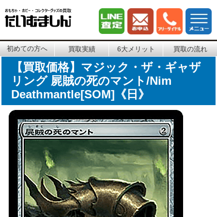
初めての方へ
買取実績
6大メリット
買取の流れ
【買取価格】マジック・ザ・ギャザ
リング 屍賊の死のマント/Nim
Deathmantle[SOM]《日》