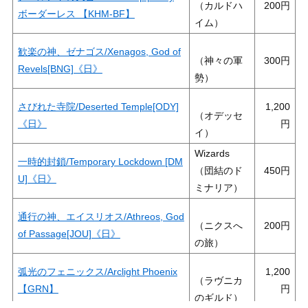
（カルドハ
200
ボーダーレス 【KHM-BF】
イム）
歓楽の神、ゼナゴス/Xenagos, God of
（神々の軍
300
Revels[BNG]《日》
勢）
さびれた寺院/Deserted Temple[ODY]
1,200
（オデッセ
《日》
イ）
Wizards
一時的封鎖/Temporary Lockdown [DM
（団結のド
450
U]《日》
ミナリア）
通行の神、エイスリオス/Athreos, God
（ニクスへ
200
of Passage[JOU]《日》
の旅）
弧光のフェニックス/Arclight Phoenix
1,200
（ラヴニカ
【GRN】
のギルド）