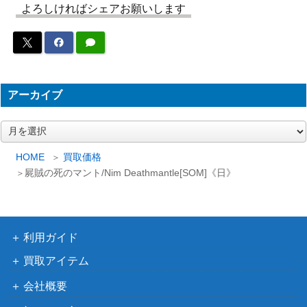
LG】《日》
ズ・レガシ
よろしければシェアお願いします
ー）
ウィザー
ズ・オブ・
ザ・コース
[Foil]対抗呪文/Counterspell ドラフ
ト
5,000
アーカイブ
ト・セットブースター版 日本画ミステ
（ストリク
ィカルアーカイブ[STA-JP]
スヘイヴ
ア
ー
ン：魔法学
カ
HOME
買取価格
院）
イ
屍賊の死のマント/Nim Deathmantle[SOM]《日》
ブ
王神、ニコル・ボーラス/Nicol Bolas,
（破滅の
200
God-Pharaoh【HOU】《日》
刻）
利用ガイド
背教の主導者、エズーリ/Ezuri, Reneg
（ミラディ
250
買取アイテム
ade Leader[SOM]《日》
ンの傷跡）
会社概要
Wizards
[Foil] フェアリーの黒幕/Faerie Master
1,400