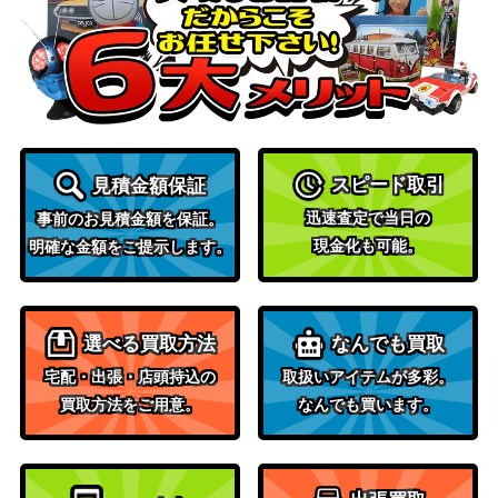
ス）
エシカの戦車/Esika’s Chariot【KHM】
（カルドハ
400
《日》
イム）
Wizards
(114)真紅の鼓動の事件/Case of the Cr
（カルロフ
700
スピード取引
見積金額保証
imson Pulse[MKM]《日》
邸殺人事
迅速査定で当日の
件）
事前のお見積金額を保証。
現金化も可能。
明確な金額をご提示します。
ヨーグモスの墳墓、アーボーグ/Urbor
1,200
（基本セッ
g, Tomb of Yawgmoth[M15] 《日》
ト2015）
選べる買取方法
なんでも買取
ヤヴィマヤの沿岸/Yavimaya Coast[AP
（アポカリ
400
宅配・出張・店頭持込の
取扱いアイテムが多彩。
C] 《日》
プス）
買取方法をご用意。
なんでも買います。
夢根の滝/Dreamroot Cascade[VOW]
（イニスト
50
《日》
ラード：真