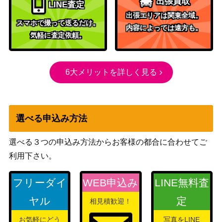
出張買取
LINE査定
紅の契り）
出張エリアは関東全域。
ウィザー
スマホで撮って送るだけ。
内容によっては遠方も。
ズ・オブ・
気軽に査定依頼。
ザ・コース
秘密を掘り下げる者/Delver of Secrets
1,000
ト
旧枠 [INR-BF]《日》
（イニスト
6大メリットを詳しく見る
ラード・リ
マスター）
ウィザー
選べる申込み方法
ズ・オブ・
ザ・コース
[Foil]龍の創始/Dracogenesis ハロー・
12,000
選べる３つの申込み方法からお客様の都合に合わせてご
ト
Foil[TDM-BF]《日》
利用下さい。
（タルキー
ル：龍嵐
フリーダイ
WEB申込み
LINE無料査
録）
ヤル
定
相見積歓迎！
5,000
[Foil]忍耐/Endurance [MH2]《日》
（モダンホ
お気軽にどう
写真をLINE