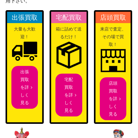
用下さい。
ン：魔法学
院）
出張買取
宅配買取
店頭買取
彼方の映像/Visions of Beyond【M1
（基本セッ
600
大量も大歓
箱に詰めて送
来店で査定、
2】《日》
ト2012）
迎！
るだけ！
その場で買
ウィザー
取！
ズ・オブ・
(062)拒絶の閃光/Flare of Denial[MH3]
ザ・コース
1,000
《日》
ト
出張
（モダンホ
宅配
買取
ライゾン3）
店頭
買取
を詳
買取
を詳
しく
壊死のウーズ/Necrotic Ooze[SOM]
を詳
（ミラディ
300
しく
見る
《日》
しく
ンの傷跡）
見る
見る
Wizards
(234) 溶鉄の崩壊/Molten Collapse [LC
（イクサラ
400
I]《日》
ン：失われ