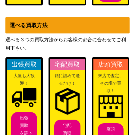
《日》
ウィザー
ズ・オブ・
選べる買取方法
[Foil]龍へと昇る者、サルカン/Sarkha
ザ・コース
7,000
n, Dragon Ascendant ハロー・Foil[TD
ト
選べる３つの買取方法からお客様の都合に合わせてご利
M-BF]《日》
（タルキー
用下さい。
ル：龍嵐
録）
出張買取
宅配買取
店頭買取
大量も大歓
箱に詰めて送
来店で査定、
先駆ける者、ナヒリ/Nahiri, the Harbin
（イニスト
400
迎！
るだけ！
その場で買
ger 【SOI】《日》
ラードを覆
取！
う影）
血統の守り手/Bloodline Keeper：系統
（イニスト
500
の王/Lord of Lineage【ISD】《日》
ラード）
出張
宅配
買取
[Foil]ギックスに拾われし者、ミシュ
店頭
Wizards
買取
を詳
ラ/Mishra, Claimed by Gix / ファイレ