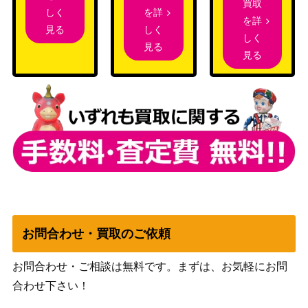
買取
（兄弟戦
800
を詳
しく
クシアに下りし者、ミシュラ/Mishra,
を詳
争）
しく
見る
Lost to Phyrexia [BRO] 《日》
しく
見る
Wizards
見る
(234) 溶鉄の崩壊/Molten Collapse [LC
（イクサラ
400
I]《日》
ン：失われ
し洞窟）
原初の災厄、ザカマ/Zacama, Primal
（イクサラ
700
Calamity【RIX】
ンの相克）
Wizards
080 中心部の防衛/Defense of the Hea
（エルドレ
600
rt[WOT]《日》
インの森 お
とぎ話）
お問合わせ・買取のご依頼
お問合わせ・ご相談は無料です。まずは、お気軽にお問
エンバレスの宝剣/Embercleave【EL
（エルドレ
300
合わせ下さい！
D】
インの王
権）