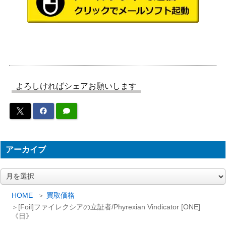
ト）
Wizards
機械の母、エリシュ・ノーン/Elesh N
（ファイレ
3,500
orn, Mother of Machines 298 ボーダ
クシア：完
ーレス [ONE-BF] 《日》
全なる統
一）
よろしければシェアお願いします
（イニスト
記憶の氾濫/Memory Deluge[MID]
ラード：真
900
《日》
夜中の狩
り）
アーカイブ
厚かましい借り手/Brazen Borrower
（エルドレ
1,700
ア
【ELD】 ショーケース版
インの王
ー
カ
権）
HOME
買取価格
イ
[Foil]ファイレクシアの立証者/Phyrexian Vindicator [ONE]
Wizards
ブ
《日》
[Foil] 439 悪辣な略奪/Spiteful Banditry
（指輪物
1,000