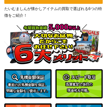
eror [FND]《日》
（ファウン
たいむましんが懐かしアイテムの買取で選ばれる6つの特
デーション
徴をご紹介！
ズ）
Wizards
[Foil] セラの模範/Serra Paragon 拡張
2,600
（団結のド
アート [DMU-BF]《日》
ミナリア）
精霊龍、ウギン/Ugin, the Spirit Drago
1,800
（基本セッ
n【M21】
ト2021）
感動的な眺望所/Inspiring Vantage【K
（カラデシ
900
LD】《日》
ュ）
スピード取引
見積金額保証
Wizards
迅速査定で当日の
事前のお見積金額を保証。
115 執念の徳目/Virtue of Persistence
1,000
（エルドレ
現金化も可能。
明確な金額をご提示します。
[WOE]《日》
インの森）
（イニスト