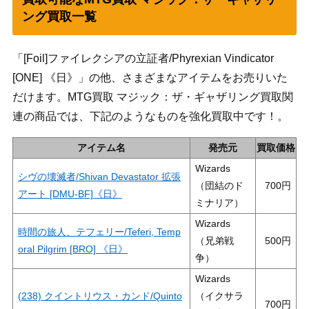
ング買取一覧
「[Foil]ファイレクシアの立証者/Phyrexian Vindicator
[ONE] 《日》」の他、さまざまなアイテムをお売りいた
だけます。MTG買取 マジック：ザ・ギャザリング買取関
連の商品では、下記のようなものを強化買取中です！。
アイテム名
発売元
買取価格
Wizards
シヴの壊滅者/Shivan Devastator 拡張
（団結のド
700
アート [DMU-BF]《日》
ミナリア）
Wizards
時間の旅人、テフェリー/Teferi, Temp
（兄弟戦
500
oral Pilgrim [BRO] 《日》
争）
Wizards
(238) クイントリウス・カンド/Quinto
（イクサラ
700