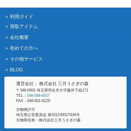
ボーダーレス [LTR-BF] 《日》
語：中つ国
の伝承）
利用ガイド
買取アイテム
真紅の花嫁、オリヴィア/Olivia, Crims
（イニスト
200
on Bride[VOW]《日》
ラード：真
会社概要
紅の契り）
初めての方へ
セラの高位僧/Serra Ascendant[M11]
1,000
その他サービス
（基本セッ
《日》
ト2011）
BLOG
災火のドラゴン/Balefire Dragon【IS
（イニスト
550
運営会社： 株式会社 三月うさぎの森
D】《日》
ラード）
〒348-0065 埼玉県羽生市大字藤井下組171
TEL：
048-598-6557
ウィザー
FAX：048-501-8229
ズ・オブ・
古物商許可
ザ・コース
1,800
埼玉県公安委員会 第431230027434号
霊気灯/The Aetherspark [DFT]《日》
ト
古物商名称：株式会社三月うさぎの森
（霊気走