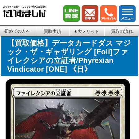
初めての方へ
買取実績
6大メリット
買取の流れ
【買取価格】データカードダス マジ
ック・ザ・ギャザリング [Foil]ファ
イレクシアの立証者/Phyrexian
Vindicator [ONE] 《日》