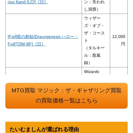
rius Kand [LCI]《日》
ン：失われ
し洞窟）
ウィザー
ズ・オブ・
ザ・コース
[Foil]龍の創始/Dracogenesis ハロー・
12,000
ト
Foil[TDM-BF]《日》
（タルキー
ル：龍嵐
録）
Wizards
（ダブルマ
340 意志の力/Force of Wil[2XM-BF]
22,000
スターズ ボ
MTG買取 マジック：ザ・ギャザリング買取
《日》
ックストッ
の買取価格一覧はこちら
パー）
ウィザー
ズ・オブ・
ザ・コース
血に飢えた征服者/Bloodthirsty Conqu
1,700
たいむましんが選ばれる理由
ト