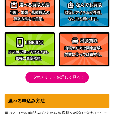
月の帳の執政/Moonveil Regent[MID]
選べる買取方法
なんでも買取
ラード：真
400
《日》
宅配・出張・店頭持込の
取扱いアイテムが多彩。
夜中の狩
買取方法をご用意。
なんでも買います。
り）
1,000
血の墓所/Blood Crypt【RNA】
（ラヴニカ
の献身）
出張買取
LINE査定
出張エリアは関東全域。
彼方の神、クルフィックス/Kruphix, G
スマホで撮って送るだけ。
（ニクスへ
100
内容によっては遠方も。
od of Horizons[JOU]《日》
気軽に査定依頼。
の旅）
ウトヴァラのヘルカイト/Utvara Hellkit
（ラヴニカ
150
e【RTR】《日》
6大メリットを詳しく見る
への回帰）
Wizards
[Foil] 永久の水蓮/Timeless Lotus [DM
（団結のド
800
U]《日》
選べる申込み方法
ミナリア）
残虐の達人/Master of Cruelties【DG
選べる３つの申込み方法からお客様の都合に合わせてご