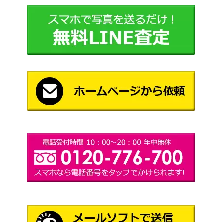
踏み鳴らされる地/Stomping Ground
（ギルド門
900
【GTC】《日》
侵犯）
［Foil］巨怪な略奪者、ヴォリンクレ
1,500
ックス/Vorinclex, Monstrous Raider
（カルドハ
【KHM】
イム）
嘘の神、ヴァルキー/Valki, God of Lies
（カルドハ
900
ショーケース版【KHM-BF】
イム）
ウィザー
ズ・オブ・
242 アガサの魂の大釜/Agatha’s Soul
ザ・コース
5,000
Cauldron[WOE]《日》
ト
（エルドレ
インの森）
圧服/Overmaster[TOR] 《日》
（トーメン
200