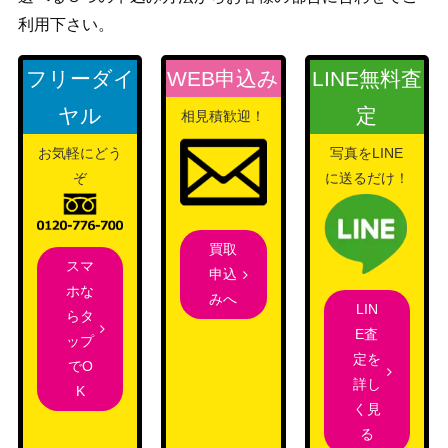
（ドラゴン
150
M】《日》
利用下さい。
の迷路）
フリーダイ
WEB申込み
LINE無料査
（イニスト
幽体の敵対者/Spectral Adversary[MID]
ラード：真
100
ヤル
定
相見積歓迎！
《日》
夜中の狩
お気軽にどう
写真をLINE
り）
ぞ
に送るだけ！
Wizards
(050)謎めいた外套/Cryptic Coat[MKM]
（カルロフ
650
《日》
邸殺人事
買取
件）
スマ
申込
ホな
Wizards
みへ
LIN
らタ
機械の母、エリシュ・ノーン/Elesh N
（ファイレ
4,500
E査
ップ
orn, Mother of Machines 416 [ONE-B
クシア：完
定を
でO
F] 《日》
全なる統
詳し
K
一）
く見
放浪皇 / The Wandering Emperor ショ
3,500
る
ーケース ボーダレス 303 [NEO-BF]
Wizards