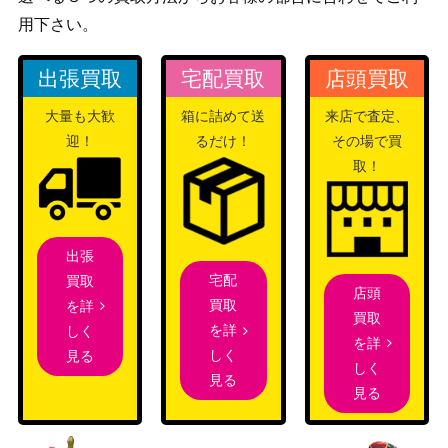
（ニクスへ
vel[JOU]《日》
用下さい。
の旅）
出張買取
宅配買取
店頭買取
孤独/Solitude（ボーダーレス）[MH2]
7,000
（モダンホ
《日》
ライゾン2）
大量も大歓
箱に詰めて送
来店で査定、
迎！
るだけ！
その場で買
Wizards
[Foil] 策謀の予見者、ラフィーン / Raff
取！
（ニューカ
ine, Scheming Seer ショーケース [SN
600
ペナの街
C-BF]《日》
角）
出張
変わり樹の共生/Turntimber Symbiosis
（ゼンディ
宅配
買取
200
店頭
【ZNR】
カーの夜明
買取
を詳
買取
け）
を詳
しく
を詳
しく
見る
しく
金のガチョウ/Gilded Goose【ELD】
（エルドレ
見る
400
見る
拡張アート版
インの王
権）