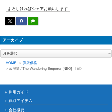
（オンスロ
250
《日》
よろしければシェアお願いします
ート）
滞留者ヴェンセール/Venser, the Sojou
（ミラディ
300
rner[SOM]《日》
ンの傷跡）
産業の塔/Spire of Industry【AER】
アーカイブ
（霊気紛
400
《日》
争）
ア
Wizards
ー
カ
[Foil]機械の母、エリシュ・ノーン/Ele
（ファイレ
HOME
買取価格
2,500
イ
放浪皇 / The Wandering Emperor [NEO] 《日》
sh Norn, Mother of Machines 298 ボ
クシア：完
ブ
ーダーレス [ONE-BF] 《日》
全なる統
一）
大いなる創造者、カーン/Karn, the Gr
1,000
利用ガイド
eat Creator【WAR】オリジナルアー
（灯争大
買取アイテム
ト版 森下直親
戦）
Wizards
会社概要