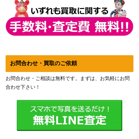
渋面の溶岩使い/Grim Lavamancer[TO
（トーメン
150
R] 《日》
ト）
マナの残響/Mana Echoes[ONS]《日》
（オンスロ
200
ート）
世界のるつぼ/Crucible of Worlds【M1
1,000
（基本セッ
お問合わせ・買取のご依頼
9】
ト2019）
お問合わせ・ご相談は無料です。まずは、お気軽にお問
2,500
[Foil]激情/Fury[MH2]《日》
（モダンホ
合わせ下さい！
ライゾン2）
（フォーゴ
デミリッチ/Demilich[AFR]
500
トン・レル
ム探訪）