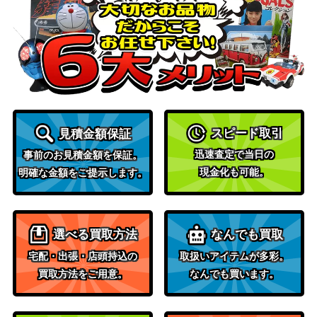
核の占い師、ジン＝ギタクシアス/Jin-
（新たなる
600
Gitaxias, Core Augur【NPH】《日》
ファイレク
シア）
墓所の照光者/Cemetery Illuminator[V
（イニスト
400
OW]《日》
ラード：真
スピード取引
見積金額保証
紅の契り）
迅速査定で当日の
事前のお見積金額を保証。
銅線の地溝/Copperline Gorge[SOM]
現金化も可能。
（ミラディ
400
明確な金額をご提示します。
《日》
ンの傷跡）
敏捷なこそ泥、ラガバン/Ragavan, Ni
5,500
（モダンホ
選べる買取方法
なんでも買取
mble Pilferer ボーダーレス[MH2]
ライゾン2）
宅配・出張・店頭持込の
取扱いアイテムが多彩。
買取方法をご用意。
なんでも買います。
ドミナリアの英雄、テフェリー/Teferi,
3,000
（ドミナリ
Hero of Dominaria【DOM】
ア）