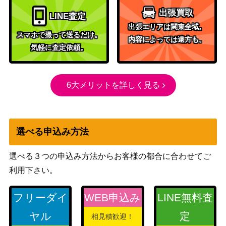
Wizards
[Foil] ヴェールのリリアナ/Liliana of th
5,000
出張買取
LINE査定
（団結のド
e Veil ボーダーレス [DMU-BF]《日》
出張エリアは関東全域。
ミナリア）
スマホで撮って送るだけ。
内容によっては遠方も。
気軽に査定依頼。
氷河の城砦/Glacial Fortress【M12】
（基本セッ
300
《日》
ト2012）
6大メリットを詳しく見る
[Foil]悪魔の教示者/Demonic Tutor コ
（ストリク
14,000
レクターブースター版 日本画ミスティ
スヘイヴ
カルアーカイブ[STA-JP]
ン：魔法学
選べる申込み方法
院）
選べる３つの申込み方法からお客様の都合に合わせてご
海門修復/Sea Gate Restoration【ZN
（ゼンディ
利用下さい。
900
R】
カーの夜明
け）
フリーダイ
WEB申込み
LINE無料査
アールンドの天啓/Alrunds Epiphany
ヤル
定
相見積歓迎！
（カルドハ
200
ボーダーレス 【KHM-BF】