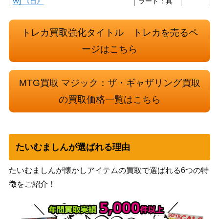
W] 《日》
ラード：真
紅の契り）
高原の狩りの達人/Huntmaster of the
トレカ買取強化タイトル トレカを売るペ
Fells／高原の荒廃者/Ravager of the F
（闇の隆
500
ージはこちら
ells【DKA】《日》
盛）
1,300
運命のきずな/Nexus of Fate【M19】
（基本セッ
MTG買取 マジック：ザ・ギャザリング買取
ト2019）
の買取価格一覧はこちら
復活の声/Voice of Resurgence【DG
（ドラゴン
250
M】《日》
の迷路）
たいむましんが選ばれる理由
［Foil］撲滅する戦乙女/Eradicator Val
（カルドハ
300
kyrie 拡張アート 【KHM-BF】
イム）
たいむましんが懐かしアイテムの買取で選ばれる6つの特
徴をご紹介！
Wizards
シヴの壊滅者/Shivan Devastator [DM
（団結のド
600
U]《日》
ミナリア）