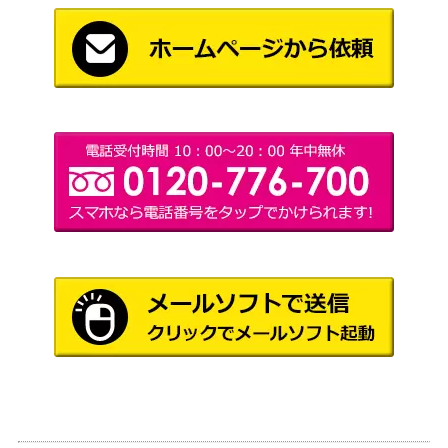
嘘の神、ヴァルキー/Valki, God of Lies
（カルドハ
900
ボーダレス 【KHM-BF】
イム）
Wizards
402 喜ぶハーフリング/Delighted Halfli
（指輪物
1,500
ng ボーダーレス [LTR-BF] 《日》
語：中つ国
の伝承）
発展の暴君、ジン＝ギタクシアス / Jin
1,200
-Gitaxias, Progress Tyrant ショーケー
Wizards
ス [NEO-BF]《日》
ウィザー
ズ・オブ・
ザ・コース
希望の天使アヴァシン/Avacyn, Angel
1,300
ト
of Hope 旧枠 [INR-BF]《日》
（イニスト
ラード・リ
マスター）
総帥の召集/Patriarch’s Bidding[ONS]