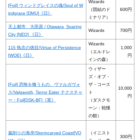
Wizards
[Foil] ウィンドグレイスの魂/Soul of W
（団結のド
600
indgrace [DMU]《日》
ミナリア）
天上都市、大田原 / Otawara, Soaring
Wizards
700
City [NEO] 《日》
Wizards
115 執念の徳目/Virtue of Persistence
1,000
（エルドレ
[WOE]《日》
インの森）
ウィザー
ズ・オブ・
[Foil] 恐怖を喰うもの、ヴァルガヴォ
ザ・コース
10,000
ス/Valgavoth, Terror Eater テクスチャ
ト
ー・Foil[DSK-BF]《英》
（ダスクモ
ーン：戦慄
の館）
嵐削りの海岸/Stormcarved Coast[VO
（イニスト
300