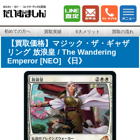
初めての方へ
買取実績
6大メリット
買取の流れ
【買取価格】マジック・ザ・ギャザ
リング 放浪皇 / The Wandering
Emperor [NEO] 《日》