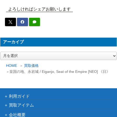
アヴァブルックの世話人/Avabruck Ca
よろしければシェアお願いします
（イニスト
retaker：ホロウヘンジの猟匠/Hollowh
800
ラード：真
enge Huntmaster[VOW]《日》
紅の契り）
グリセルブランド/Griselbrand【AV
1,200
（アヴァシ
R】《日》
アーカイブ
ンの帰還）
ア
1,800
思考囲い/Thoughtseize[THS] 《日》
（テーロ
ー
ス）
カ
HOME
買取価格
イ
皇国の地、永岩城 / Eiganjo, Seat of the Empire [NEO] 《日》
Wizards
ブ
一時的封鎖/Temporary Lockdown 拡張
（団結のド
500
アート [DMU-BF]《日》
ミナリア）
ウィザー
利用ガイド
ズ・オブ・
買取アイテム
ザ・コース
[Foil] 倍増の季節/Doubling Seasonフ
40,000
ト
会社概要
ラクチャー・Foil[FND-BF]《日》