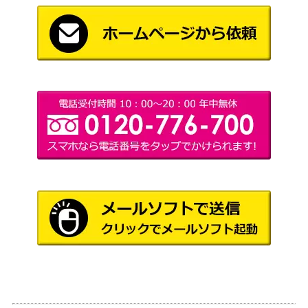
Wizards
敵対するもの、オブ・ニクシリス / Ob
（ニューカ
1,000
Nixilis, the Adversary ボーダーレス [S
ペナの街
NC-BF]《日》
角）
森の女人像/Sylvan Caryatid[THS]
（テーロ
700
《日》
ス）
Wizards
レンと六番/Wrenn and Six[MH1]
4,000
（モダンホ
《日》
ライゾン）
Wizards
[Foil] 未認可霊柩車 / Unlicensed Hear
（ニューカ
2,300
se 拡張アート [SNC-BF]《日》
ペナの街
角）
色あせた城塞/Tarnished Citadel[ODY]
（オデッセ
800
《日》
イ）