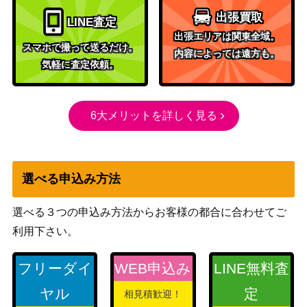
一）
出張買取
LINE査定
出張エリアは関東全域。
創造の座、オムナス/Omnath, Locus o
（ゼンディ
1,100
スマホで撮って送るだけ。
内容によっては遠方も。
f Creation【ZNR】
カーの夜明
気軽に査定依頼。
け）
ウィザー
ズ・オブ・
6大メリットを詳しく見る
(242)知りたがりの学徒、タミヨウ/Ta
ザ・コース
4,500
miyo, Inquisitive Student[MH3]《日》
ト
（モダンホ
選べる申込み方法
ライゾン3）
吹きさらしの荒野/Windswept Heath
6,000
選べる３つの申込み方法からお客様の都合に合わせてご
（オンスロ
[ONS]《日》
利用下さい。
ート）
ウトヴァラのヘルカイト/Utvara Hellkit
フリーダイ
WEB申込み
LINE無料査
（ラヴニカ
150
e【RTR】《日》
への回帰）
ヤル
定
相見積歓迎！