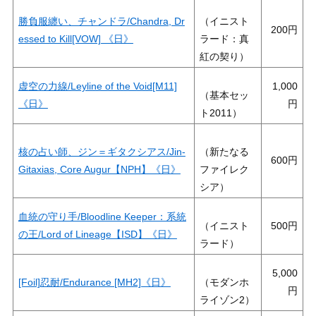
勝負服纏い、チャンドラ/Chandra, Dr
（イニスト
200
essed to Kill[VOW] 《日》
ラード：真
紅の契り）
虚空の力線/Leyline of the Void[M11]
1,000
（基本セッ
《日》
ト2011）
核の占い師、ジン＝ギタクシアス/Jin-
（新たなる
600
Gitaxias, Core Augur【NPH】《日》
ファイレク
シア）
血統の守り手/Bloodline Keeper：系統
（イニスト
500
の王/Lord of Lineage【ISD】《日》
ラード）
5,000
[Foil]忍耐/Endurance [MH2]《日》
（モダンホ
ライゾン2）