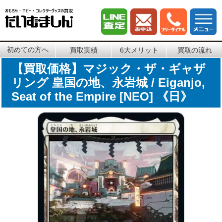
初めての方へ
買取実績
6大メリット
買取の流れ
【買取価格】マジック・ザ・ギャザ
リング 皇国の地、永岩城 / Eiganjo,
Seat of the Empire [NEO] 《日》