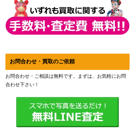
[MOM] 《日》
の進軍）
アーチリッチ、アサーラック/Acerera
（フォーゴ
150
k the Archlich[AFR]
トン・レル
ム探訪）
（イニスト
食肉鉤虐殺事件/The Meathook Massa
1,500
ラード：真
お問合わせ・買取のご依頼
cre[MID]《日》
夜中の狩
り）
お問合わせ・ご相談は無料です。まずは、お気軽にお問
Wizards
合わせ下さい！
力線の束縛/Leyline Binding [DMU]
1,000
（団結のド
《日》
ミナリア）
囁く者、シェオルドレッド/Sheoldred,
（新たなる
500
Whispering One【NPH】《日》
ファイレク
シア）