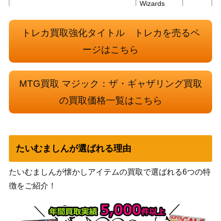
Wizards
[Foil] 焦熱の交渉人、ヤヤ/Jaya, Fiery
（団結のド
700
Negotiator [DMU]《日》
ミナリア）
トレカ買取強化タイトル トレカを売るペ
ージはこちら
復活の声/Voice of Resurgence【DG
（ドラゴン
250
M】《日》
の迷路）
MTG買取 マジック：ザ・ギャザリング買取
Wizards
（ファイレ
の買取価格一覧はこちら
[Foil]ファイレクシアの立証者/Phyrexi
1,200
クシア：完
an Vindicator [ONE] 《日》
全なる統
一）
たいむましんが選ばれる理由
1,800
変わり谷/Mutavault[M14]《日》
（基本セッ
ト2014）
たいむましんが懐かしアイテムの買取で選ばれる6つの特
徴をご紹介！
名誉回復/Vindicate[APC] 《日》
（アポカリ
300
プス）