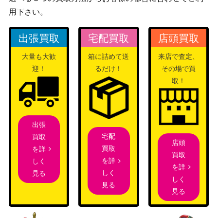
ージ覚醒）
用下さい。
孤独/Solitude（ボーダーレス）[MH2]
7,000
（モダンホ
《日》
出張買取
宅配買取
店頭買取
ライゾン2）
大量も大歓
箱に詰めて送
来店で査定、
敏捷なこそ泥、ラガバン/Ragavan, Ni
5,500
（モダンホ
迎！
るだけ！
その場で買
mble Pilferer ボーダーレス[MH2]
ライゾン2）
取！
大いなる創造者、カーン/Karn, the Gr
1,000
eat Creator【WAR】オリジナルアー
（灯争大
ト版 森下直親
戦）
出張
宅配
買取
店頭
[Foil]ぶどう弾/Grapeshot ドラフト・
（ストリク
買取
を詳
20,000
買取
セットブースター版 日本画ミスティカ
スヘイヴ
を詳
しく
を詳
ルアーカイブ[STA-JP]
ン：魔法学
しく
見る
しく
院）
見る
見る
タルキールへの侵攻/Invasion of Tarkir
Wizards
2,300
果敢な雷口/Defiant Thundermaw 149
（機械兵団