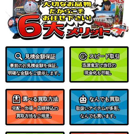
ガイアの声、ティタニア/Titania, Voice
Wizards
of Gaea /ガイアの具現、ティタニア/Ti
（兄弟戦
600
tania, Gaea Incarnate [BRO] 《日》
争）
破滅的な行為/Pernicious Deed[APC]
（アポカリ
200
《日》
プス）
ウィザー
スピード取引
見積金額保証
ズ・オブ・
迅速査定で当日の
451 一つの指輪/The One Ring ボーダ
ザ・コース
事前のお見積金額を保証。
5,000
現金化も可能。
ーレス [LTR-BF][バンドルプロモ]
ト
明確な金額をご提示します。
《日》
（指輪物
語：中つ国
の伝承）
選べる買取方法
なんでも買取
Wizards
宅配・出張・店頭持込の
取扱いアイテムが多彩。
（ファイレ
[Foil]擾乱のドミヌス、ソルフィム/Sol
1,000
買取方法をご用意。
なんでも買います。
クシア：完
phim, Mayhem Dominus [ONE] 《日》
全なる統