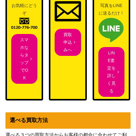
お気軽にどう
写真をLINE
寺院の庭/Temple Garden【GRN】
（ラヴニカ
800
ぞ
に送るだけ！
のギルド）
植物の聖域/Botanical Sanctum【KL
1,000
（カラデシ
買取
D】《日》
スマ
ュ）
申込
ホな
みへ
LIN
1,300
らタ
運命のきずな/Nexus of Fate【M19】
（基本セッ
E査
ップ
ト2019）
定を
でO
覆いを割く者、ナーセット/Narset, Pa
詳し
K
rter of Veils【WAR】 オリジナルアー
（灯争大
400
く見
ト版 碧 風羽
戦）
る
不滅の太陽/The Immortal Sun【RIX】
（イクサラ
400
ンの相克）
選べる買取方法
無限に廻るもの、ウラモグ/Ulamog, th
1,500
（エルドラ
e Infinite Gyre[ROE]《日》
選べる３つの買取方法からお客様の都合に合わせてご利