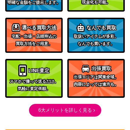
現金化も可能。
明確な金額をご提示します。
戦場の鍛冶場/Battlefield Forge[APC]
（アポカリ
200
《日》
プス）
選べる買取方法
なんでも買取
Wizards
宅配・出張・店頭持込の
取扱いアイテムが多彩。
忌まわしき眼魔/Abhorrent Oculus【D
（ダスクモ
6,000
買取方法をご用意。
なんでも買います。
SK】《日》
ーン：戦慄
の館）
Wizards
出張買取
[Foil]機械の母、エリシュ・ノーン/Ele
（ファイレ
LINE査定
3,600
sh Norn, Mother of Machines [ONE]
クシア：完
出張エリアは関東全域。
スマホで撮って送るだけ。
《日》
全なる統
内容によっては遠方も。
気軽に査定依頼。
一）
Wizards
[Foil]裏切りの棘、ヴラスカ/Vraska, B
（ファイレ
6大メリットを詳しく見る
1,500
etrayal’s Sting 337 ボーダーレス [ON
クシア：完
E-BF] 《日》
全なる統
一）