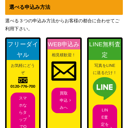
選べる申込み方法
女魔術師の存在/Enchantress’s Presen
（オンスロ
300
ce[ONS]《日》
選べる３つの申込み方法からお客様の都合に合わせてご
ート）
利用下さい。
マナの合流点/Mana Confluence[JOU]
2,500
（ニクスへ
《日》
フリーダイ
WEB申込み
LINE無料査
の旅）
ヤル
定
相見積歓迎！
ドラコリッチ、エボンデス/Ebondeat
（フォーゴ
400
お気軽にどう
写真をLINE
h, Dracolich[AFR]
トン・レル
ぞ
に送るだけ！
ム探訪）
金属海の沿岸/Seachrome Coast[SOM]
（ミラディ
800
買取
《日》
ンの傷跡）
スマ
申込
ホな
Wizards
みへ
LIN
らタ
[Foil] 402 喜ぶハーフリング/Delighted
（指輪物
1,400
E査
ップ
Halfling プレリリース [LTR-BF] 《日》
語：中つ国
定を
でO
の伝承）