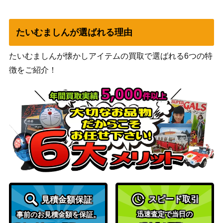
僧院の導師/Monastery Mentor [FRF]
（運命再
600
《日》
編）
たいむましんが選ばれる理由
（イニスト
たいむましんが懐かしアイテムの買取で選ばれる6つの特
穢れた敵対者/Tainted Adversary[MID]
ラード：真
500
徴をご紹介！
《日》
夜中の狩
り）
ハイドロイド混成体/Hydroid Krasis
（ラヴニカ
400
【RNA】
の献身）
発展の暴君、ジン＝ギタクシアス / Jin
-Gitaxias, Progress Tyrant 拡張アート
Wizards
700
[NEO-BF]《日》
Wizards
スパーラの本部 / Spara’s Headquarter
（ニューカ
1,000
スピード取引
見積金額保証
s ボーダーレス [SNC-BF]《日》
ペナの街
迅速査定で当日の
事前のお見積金額を保証。
角）