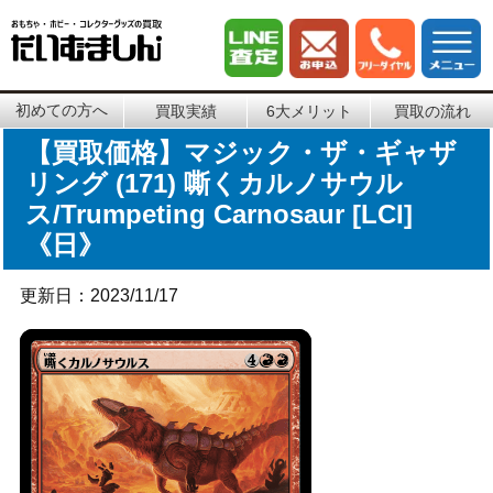
初めての方へ
買取実績
6大メリット
買取の流れ
【買取価格】マジック・ザ・ギャザ
リング (171) 嘶くカルノサウル
ス/Trumpeting Carnosaur [LCI]
《日》
更新日：2023/11/17