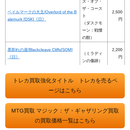
ズ・オブ・
ザ・コース
ベイルマークの大主/Overlord of the B
2,500
ト
alemurk [DSK]《日》
（ダスクモ
ーン：戦慄
の館）
黒割れの崖/Blackcleave Cliffs[SOM]
2,200
（ミラディ
《日》
ンの傷跡）
Wizards
(047)陰謀の解明者/Conspiracy Unrav
（カルロフ
トレカ買取強化タイトル トレカを売るペ
700
eler[MKM]《日》
邸殺人事
ージはこちら
件）
船砕きの怪物/Hullbreaker Horror[VO
（イニスト
MTG買取 マジック：ザ・ギャザリング買取
100
W] 《日》
ラード：真
の買取価格一覧はこちら
紅の契り）