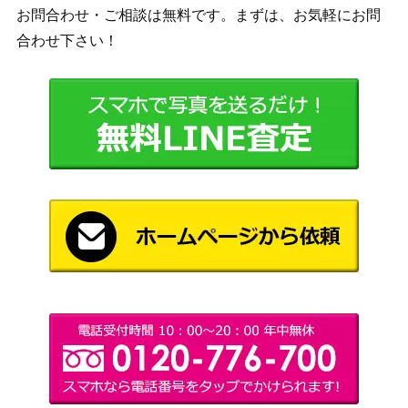
お問合わせ・ご相談は無料です。まずは、お気軽にお問
ート版
還魂記）
合わせ下さい！
Wizards
[Foil]ヨーグモスの法務官、ギックス/G
1,000
（兄弟戦
ix, Yawgmoth Praetor [BRO] 《日》
争）
[Foil] 死の飢えのタイタン、クロクサ/
Wizards
2,000
Kroxa, Titan of Deaths Hunger 179 ハ
（機械兵団
ロー・フォイル [MUL] 《日》
の進軍）
（イニスト
レンと七番/Wrenn and Seven[MID]
1,000
ラード：真
《日》
夜中の狩
り）
[Foil]忍耐/Endurance ボーダーレス[M
8,000
（モダンホ
H2]
ライゾン2）
ウィザー
ズ・オブ・