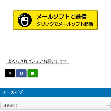
ザ・コース
モックス・ジャスパー/Mox Jasper[TD
1,500
ト
M]《日》
（タルキー
ル：龍嵐
録）
天上都市、大田原 / Otawara, Soaring
Wizards
700
City [NEO] 《日》
Wizards
（ファイレ
偉大なる統一者、アトラクサ/Atraxa,
4,000
よろしければシェアお願いします
クシア：完
Grand Unifier [ONE] 《日》
全なる統
一）
Wizards
(269) 魂の洞窟/Cavern of Souls [LCI]
（イクサラ
3,200
アーカイブ
《日》
ン：失われ
し洞窟）
ア
ー
Wizards