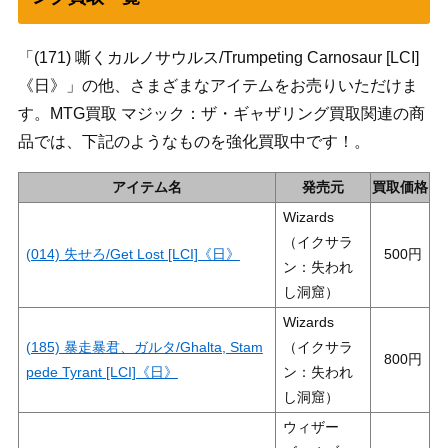
「(171) 嘶くカルノサウルス/Trumpeting Carnosaur [LCI]
《日》」の他、さまざまなアイテムをお売りいただけま
す。MTG買取 マジック：ザ・ギャザリング買取関連の商
品では、下記のようなものを強化買取中です！。
アイテム名
発売元
買取価格
Wizards
（イクサラ
(014) 失せろ/Get Lost [LCI]《日》
500
ン：失われ
し洞窟）
Wizards
(185) 暴走暴君、ガルタ/Ghalta, Stam
（イクサラ
800
pede Tyrant [LCI]《日》
ン：失われ
し洞窟）
ウィザー