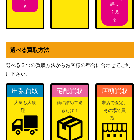
詳し
K
く見
太陽冠のヘリオッド/Heliod, Sun-Crow
1,000
（テーロス
る
ned【THB】
還魂記）
ボーラスの工作員、テゼレット/Tezzer
（ミラディ
800
et, Agent of Bolas【MBS】《日》
ン包囲戦）
選べる買取方法
反逆の先導者、チャンドラ/Chandra,
選べる３つの買取方法からお客様の都合に合わせてご利
（カラデシ
400
Torch of Defiance【KLD】《日》
用下さい。
ュ）
ウィザー
出張買取
宅配買取
店頭買取
ズ・オブ・
ザ・コース
大量も大歓
箱に詰めて送
来店で査定、
嵐の目、ウギン/Ugin, Eye of the Stor
4,500
ト
迎！
るだけ！
その場で買
ms[TDM]《日》
（タルキー
取！
ル：龍嵐
録）
Wizards