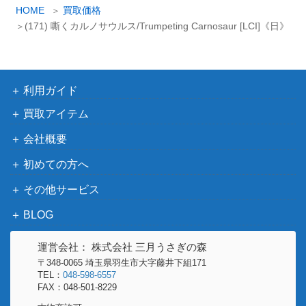
[Foil] 永久の水蓮/Timeless Lotus [DM
カ
HOME
買取価格
（団結のド
800
イ
U]《日》
(171) 嘶くカルノサウルス/Trumpeting Carnosaur [LCI]《日》
ミナリア）
ブ
嵐の神、ケラノス/Keranos, God of St
（ニクスへ
100
orms[JOU]《日》
の旅）
利用ガイド
Wizards
買取アイテム
（ファイレ
[Foil]擾乱のドミヌス、ソルフィム/Sol
1,000
会社概要
クシア：完
phim, Mayhem Dominus [ONE] 《日》
全なる統
初めての方へ
一）
その他サービス
ウィザー
ズ・オブ・
BLOG
ザ・コース
血に飢えた征服者/Bloodthirsty Conqu
1,700
ト
運営会社： 株式会社 三月うさぎの森
eror [FND]《日》
（ファウン
〒348-0065 埼玉県羽生市大字藤井下組171
TEL：
048-598-6557
デーション
FAX：048-501-8229
ズ）