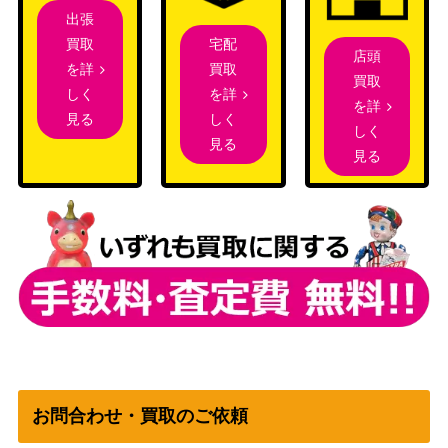
[Foil] 異端の法務官、ウラブラスク / U
出張
（ニューカ
1,200
rabrask, Heretic Praetor エッチング
宅配
買取
ペナの街
店頭
[SNC-BF]《日》
買取
を詳
角）
買取
を詳
しく
を詳
しく
見る
白鳥の歌/Swan Song[THS] 《日》
（テーロ
600
しく
見る
ス）
見る
Wizards
[Foil] ラフィーンの塔 / Raffine’s Tower
（ニューカ
1,500
ボーダーレス [SNC-BF]《日》
ペナの街
角）
Wizards
栄光のドミヌス、モンドラク/Mondra
（ファイレ
1,300
k, Glory Dominus 299 ボーダーレス
クシア：完
[ONE-BF] 《日》
全なる統
一）
お問合わせ・買取のご依頼
自然の怒りのタイタン、ウーロ/Uro, Ti
2,500
tan of Nature’s Wrath【THB】拡張ア
（テーロス