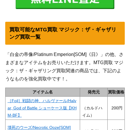
買取可能なMTG買取 マジック：ザ・ギャザリ
ング買取一覧
「白金の帝像/Platinum Emperion[SOM]《日》」の他、さ
まざまなアイテムをお売りいただけます。MTG買取 マジ
ック：ザ・ギャザリング買取関連の商品では、下記のよ
うなものを強化買取中です！。
アイテム名
発売元
買取価格
［Foil］戦闘の神、ハルヴァール/Halv
ar, God of Battle ショーケース版【KH
（カルドハ
200
M-BF】
イム）
壊死のウーズ/Necrotic Ooze[SOM]