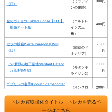
（ミラディ
300
《日》
ンの傷跡）
金のガチョウ/Gilded Goose【ELD】
（エルドレ
400
拡張アート版
インの王
権）
セラの模範/Serra Paragon [DMU]
2,500
（団結のド
《日》
ミナリア）
[Foil]新緑の地下墓地/Verdant Cataco
3,000
（モダンホ
mbs 旧枠[MH2]
ライゾン2）
ゴブリンの名手/Goblin Sharpshooter
（オンスロ
200
[ONS]《日》
ート）
トレカ買取強化タイトル トレカを売るペ
植物の聖域/Botanical Sanctum【KL
1,000
（カラデシ
ージはこちら
D】《日》