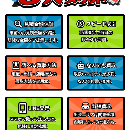
のギルド）
（イニスト
穢れた敵対者/Tainted Adversary[MID]
スピード取引
見積金額保証
ラード：真
500
《日》
迅速査定で当日の
夜中の狩
事前のお見積金額を保証。
現金化も可能。
り）
明確な金額をご提示します。
（イコリ
悪魔の職工/Fiend Artisan【IKO】
400
ア：巨獣の
選べる買取方法
なんでも買取
棲処）
宅配・出張・店頭持込の
取扱いアイテムが多彩。
Wizards
買取方法をご用意。
なんでも買います。
077 血染めの月/Blood Moon[WOT]
（エルドレ
700
《日》
インの森 お
とぎ話）
出張買取
LINE査定
出張エリアは関東全域。
夢の巣のルールス/Lurrus of the Drea
（イコリ
スマホで撮って送るだけ。
800
内容によっては遠方も。
m-Den【IKO】
ア：巨獣の
気軽に査定依頼。