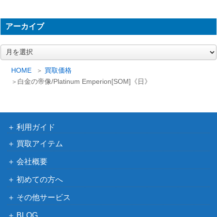
（フォーゴ
of Dragonkind[AFR] 発売記念プロモ
600
トン・レル
おにぎりB(003/003)
アーカイブ
ム探訪）
ア
先駆ける者、ナヒリ/Nahiri, the Harbin
（イニスト
ー
400
ger 【SOI】《日》
ラードを覆
カ
HOME
買取価格
う影）
イ
白金の帝像/Platinum Emperion[SOM]《日》
ブ
ウィザー
ズ・オブ・
[Foil]光輝の睡蓮/Radiant Lotus フラク
ザ・コース
22,000
利用ガイド
チャー・Foil[DFT-BF]《日》
ト
（霊気走
買取アイテム
破）
会社概要
寓話の小道/Fabled Passage【ELD】
（エルドレ
初めての方へ
200
拡張アート版
インの王
その他サービス
権）
BLOG