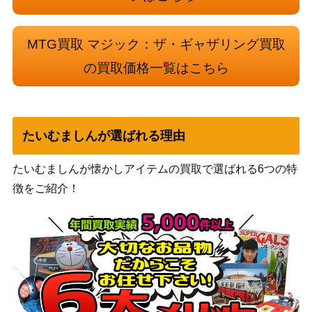
ュ）
[Foil] エリシュ・ノーン/Elesh Norn 銀
Wizards
1,300
MTG買取 マジック：ザ・ギャザリング買取
白の刻文/The Argent Etchings 012 [M
（機械兵団
OM] 《日》
の進軍）
の買取価格一覧はこちら
[Foil]緻密/Subtlety [MH2]《日》
（モダンホ
900
ライゾン2）
たいむましんが選ばれる理由
Wizards
[Foil]栄光のドミヌス、モンドラク/Mo
（ファイレ
1,000
たいむましんが懐かしアイテムの買取で選ばれる6つの特
ndrak, Glory Dominus 299 ボーダーレ
クシア：完
徴をご紹介！
ス [ONE-BF] 《日》
全なる統
一）
精神を刻むもの/Mindslicer[ODY]
（オデッセ
200
《日》
イ）
弧光のフェニックス/Arclight Phoenix
1,200
（ラヴニカ
【GRN】