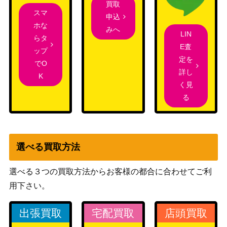
買取
繁殖池/Breeding Pool【GTC】《日》
（ギルド門
スマ
申込
侵犯）
ホな
みへ
ウィザー
LIN
らタ
ズ・オブ・
E査
ップ
ザ・コース
定を
でO
血に飢えた征服者/Bloodthirsty Conqu
1,700
ト
詳し
K
eror [FND]《日》
（ファウン
く見
デーション
る
ズ）
Wizards
(234) 溶鉄の崩壊/Molten Collapse [LC
（イクサラ
400
選べる買取方法
I]《日》
ン：失われ
し洞窟）
選べる３つの買取方法からお客様の都合に合わせてご利
用下さい。
大修道士、エリシュ・ノーン/Elesh N
（新たなる
800
orn, Grand Cenobite【NPH】《日》
ファイレク
出張買取
宅配買取
店頭買取
シア）