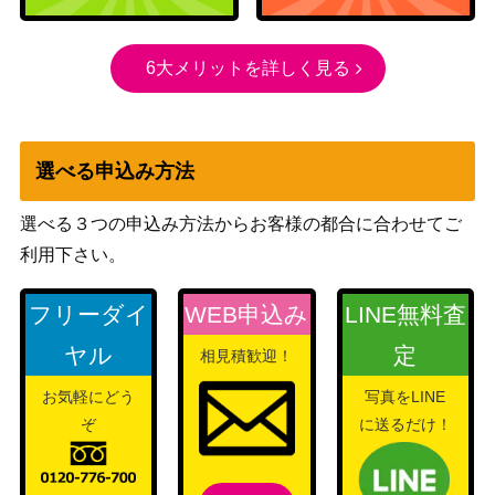
棲処）
鍛冶の神、パーフォロス/Purphoros,
（テーロ
900
6大メリットを詳しく見る
God of the Forge[THS] 《日》
ス）
深海住まいのタッサ/Thassa, Deep-D
（テーロス
400
welling【THB】
選べる申込み方法
還魂記）
選べる３つの申込み方法からお客様の都合に合わせてご
橋の主、テゼレット/Tezzeret, Master
（灯争大
150
利用下さい。
of the Bridge【WAR】
戦）
フリーダイ
WEB申込み
LINE無料査
産業の塔/Spire of Industry【AER】
（霊気紛
400
《日》
ヤル
定
相見積歓迎！
争）
お気軽にどう
写真をLINE
エスパーの歩哨/Esper Sentinel[MH2]
（モダンホ
800
ぞ
に送るだけ！
《日》
ライゾン2）
1,000