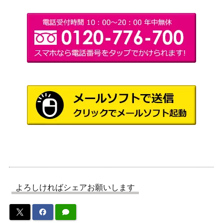
-Gitaxias, Progress Tyrant ショーケー
Wizards
ス [NEO-BF]《日》
［Foil］世界樹/The World Tree 拡張ア
（カルドハ
300
ート 【KHM-BF】
イム）
ウィザー
ズ・オブ・
約束された終末、エムラクール/Emrak
ザ・コース
5,000
ul, the Promised End ボーダーレス [IN
ト
R-BF]《英》
（イニスト
ラード・リ
マスター）
法務官の掌握/Praetor’s Grasp【NP
（新たなる
300
H】《日》
ファイレク
よろしければシェアお願いします
シア）
オーブ・オヴ・ドラゴンカインド/Orb