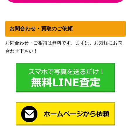
ジェトミアの庭 / Jetmir’s Garden ボ
（ニューカ
1,000
ーダーレス [SNC-BF]《日》
ペナの街
角）
お問合わせ・買取のご依頼
［Foil］連門の小道/Hengegate Pathw
（カルドハ
800
ay ボーダレス 【KHM-BF】
イム）
お問合わせ・ご相談は無料です。まずは、お気軽にお問
合わせ下さい！
災火のドラゴン/Balefire Dragon【IS
（イニスト
550
D】《日》
ラード）
（フォーゴ
デミリッチ/Demilich[AFR]
500
トン・レル
ム探訪）
ボーラスの工作員、テゼレット/Tezzer
（ミラディ
800
et, Agent of Bolas【MBS】《日》
ン包囲戦）
発展の暴君、ジン＝ギタクシアス / Jin
1,200