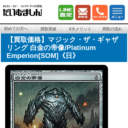
初めての方へ
買取実績
6大メリット
買取の流れ
【買取価格】マジック・ザ・ギャザ
リング 白金の帝像/Platinum
Emperion[SOM]《日》