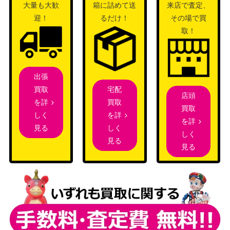
大量も大歓
箱に詰めて送
来店で査定、
濁浪の執政/Murktide Regent[MH2]
2,700
（モダンホ
迎！
るだけ！
その場で買
《日》
ライゾン2）
取！
ウィザー
ズ・オブ・
ザ・コース
出張
[Foil]孔蹄のビヒモス/Craterhoof Behe
4,000
ト
宅配
買取
moth ハロー・Foil[TDM-BF]《日》
店頭
（タルキー
買取
を詳
買取
ル：龍嵐
を詳
しく
を詳
録）
しく
見る
しく
呪文捕らえ/Spell Queller【EMN】
見る
600
見る
《日》
（異界月）
Wizards
（エルドレ
2,200
070 全知/Omniscience[WOT]《日》
インの森 お
とぎ話）
Wizards