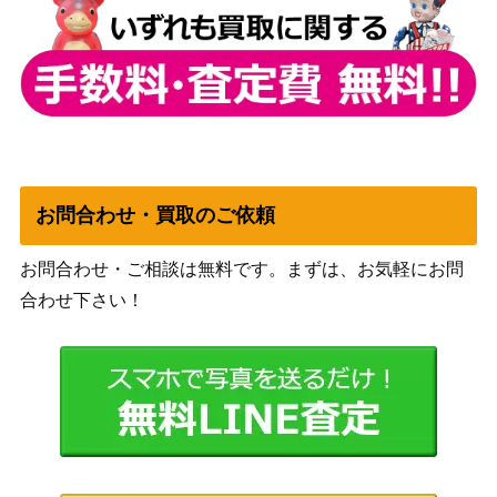
焦熱の解放/Fiery Emancipation【M2
（基本セッ
300
1】
ト2021）
[Foil]孤独/Solitude（ボーダーレス）[M
12,000
（モダンホ
H2]《日》
ライゾン2）
お問合わせ・買取のご依頼
アーチリッチ、アサーラック/Acerera
（フォーゴ
150
k the Archlich[AFR]
トン・レル
お問合わせ・ご相談は無料です。まずは、お気軽にお問
ム探訪）
合わせ下さい！
（エルドレ
探索する獣/Questing Beast【ELD】
500
インの王
権）
耕作する巨躯/Cultivator Colossus[VO
（イニスト
1,200
W] 《日》
ラード：真