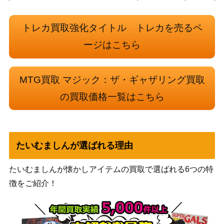
双つ身の炎/Twinflame[JOU]《日》
（ニクスへ
100
トレカ買取強化タイトル トレカを売るペ
の旅）
ージはこちら
ウィザー
ズ・オブ・
ザ・コース
MTG買取 マジック：ザ・ギャザリング買取
ヴェールのリリアナ/Liliana of the Veil
2,500
ト
旧枠 [INR-BF]《日》
の買取価格一覧はこちら
（イニスト
ラード・リ
マスター）
Wizards
たいむましんが選ばれる理由
(080)謎の骸骨の事件/Case of the Stas
（カルロフ
800
hed Skeleton[MKM]《日》
邸殺人事
たいむましんが懐かしアイテムの買取で選ばれる6つの特
件）
徴をご紹介！
冥途灯りの行進 / March of Otherworld
Wizards
500
ly Light [NEO] 《日》
Wizards