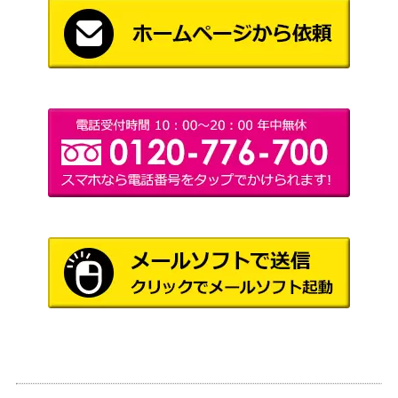
紅の契り）
1,000
乾燥台地/Arid Mesa[MH2]《日》
（モダンホ
ライゾン2）
残虐の執政官/Archon of Cruelty[MH2]
1,400
（モダンホ
《日》
ライゾン2）
1,000
狡猾な願い/Cunning Wish[JUD]《日》
（ジャッジ
メント）
Wizards
(039) 千の月の鍛冶場/Thousand Moo
（イクサラ
ns Smithy / 千の兵舎/Barracks of the
700
ン：失われ
Thousand [LCI]《日》
し洞窟）
覆いを割く者、ナーセット/Narset, Pa
rter of Veils【WAR】 オリジナルアー
（灯争大
400