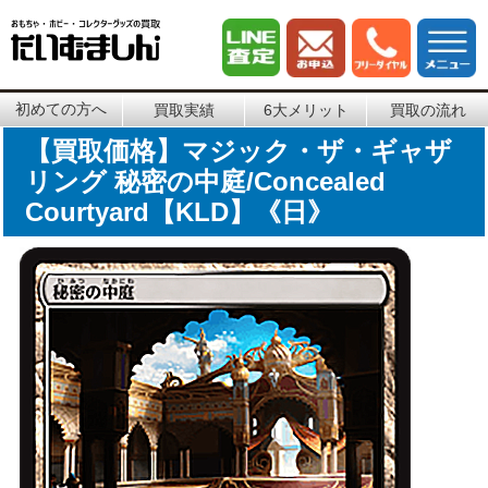
初めての方へ
買取実績
6大メリット
買取の流れ
【買取価格】マジック・ザ・ギャザ
リング 秘密の中庭/Concealed
Courtyard【KLD】《日》