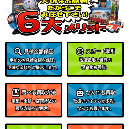
［Foil］黄金架のドラゴン/Goldspan D
（カルドハ
250
ragon 【KHM】
イム）
信仰縛りの審判官/Faithbound Judg
（イニスト
e：兇徒の審判/Sinners Judgment[VO
100
ラード：真
W] 《日》
紅の契り）
スピード取引
見積金額保証
嘘の神、ヴァルキー/Valki, God of Lies
（カルドハ
900
迅速査定で当日の
事前のお見積金額を保証。
【KHM】
イム）
現金化も可能。
明確な金額をご提示します。
静寂の命令/Decree of Silence【SC
（スカー
300
G】《日》
ジ）
選べる買取方法
なんでも買取
黄金夜の刃、ギセラ/Gisela, Blade of
宅配・出張・店頭持込の
取扱いアイテムが多彩。
（アヴァシ
200
Goldnight【AVR】《日》
買取方法をご用意。
なんでも買います。
ンの帰還）
[Foil]新緑の地下墓地/Verdant Cataco
3,000
（モダンホ