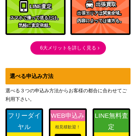
mbs 旧枠[MH2]
出張買取
LINE査定
ライゾン2）
出張エリアは関東全域。
［Foil］巨怪な略奪者、ヴォリンクレ
スマホで撮って送るだけ。
15,000
内容によっては遠方も。
ックス/Vorinclex, Monstrous Raider フ
（カルドハ
気軽に査定依頼。
ァイレクシア語版【KHM-BF】
イム）
[Foil] フェアリーの黒幕/Faerie Master
Wizards
1,300
mind 352 拡張アート [MOM-BF]
（機械兵団
6大メリットを詳しく見る
《日》
の進軍）
Wizards
（ファイレ
[Foil]偉大なる統一者、アトラクサ/Atr
4,500
選べる申込み方法
クシア：完
axa, Grand Unifier [ONE] 《日》
全なる統
選べる３つの申込み方法からお客様の都合に合わせてご
一）
利用下さい。
狙い澄ましの航海士/Deadeye Navigat
（アヴァシ
250
フリーダイ
WEB申込み
LINE無料査
or【AVR】《日》
ンの帰還）
ヤル
定
相見積歓迎！
ニクスの祭殿、ニクソス/Nykthos, Shri
1,500
（テーロ