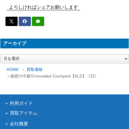
ト版 碧 風羽
戦）
よろしければシェアお願いします
群れ率いの人狼/Werewolf Pack Leade
（フォーゴ
200
r[AFR]
トン・レル
ム探訪）
Wizards
(088) 最深の裏切り、アクロゾズ/Acla
アーカイブ
（イクサラ
zotz, Deepest Betrayal / 死者の神殿/T
400
ン：失われ
ア
emple of the Dead [LCI]《日》
し洞窟）
ー
カ
ウィザー
HOME
買取価格
イ
秘密の中庭/Concealed Courtyard【KLD】《日》
ズ・オブ・
ブ
(199)超能力蛙/Psychic Frog [MH3]
ザ・コース
1,000
《日》
ト
（モダンホ
利用ガイド
ライゾン3）
買取アイテム
月の賢者タミヨウ/Tamiyo, the Moon S
（アヴァシ
400
会社概要
age【AVR】《日》
ンの帰還）