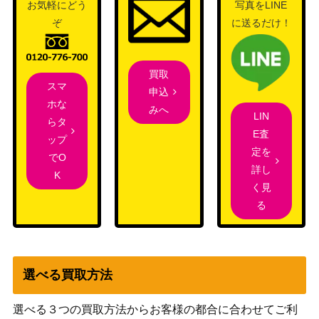
お気軽にどう
写真をLINE
ne to Nyx[THS]《日》
ス）
ぞ
に送るだけ！
Wizards
(186)地震土竜、アンズラグ/Anzrag, t
（カルロフ
1,000
he Quake-Mole[MKM]《日》
邸殺人事
買取
スマ
件）
申込
ホな
みへ
LIN
[Foil]敏捷なこそ泥、ラガバン/Ragava
6,500
らタ
（モダンホ
E査
n, Nimble Pilferer[MH2]
ップ
ライゾン2）
定を
でO
ウィザー
詳し
K
ズ・オブ・
く見
(237)ナカティルの最下層民、アジャ
ザ・コース
1,000
る
ニ/Ajani, Nacatl Pariah[MH3]《日》
ト
（モダンホ
ライゾン3）
選べる買取方法
Wizards
シヴの壊滅者/Shivan Devastator [DM
（団結のド
600
U]《日》
選べる３つの買取方法からお客様の都合に合わせてご利
ミナリア）