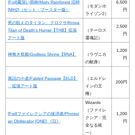
[Foil]霧深い雨林/Misty Rainforest 旧枠
6,500
（モダンホ
[MH2]（セット・ブースター版）
ライゾン2）
死の飢えのタイタン、クロクサ/Kroxa,
2,500
Titan of Death’s Hunge【THB】拡張
（テーロス
アート版
還魂記）
1,200
神無き祭殿/Godless Shrine【RNA】
（ラヴニカ
の献身）
寓話の小道/Fabled Passage【ELD】
（エルドレ
200
拡張アート版
インの王
権）
Wizards
（ファイレ
[Foil]ファイレクシアの抹消者/Phyrexi
1,200
クシア：完
an Obliterator [ONE] 《日》
全なる統
一）