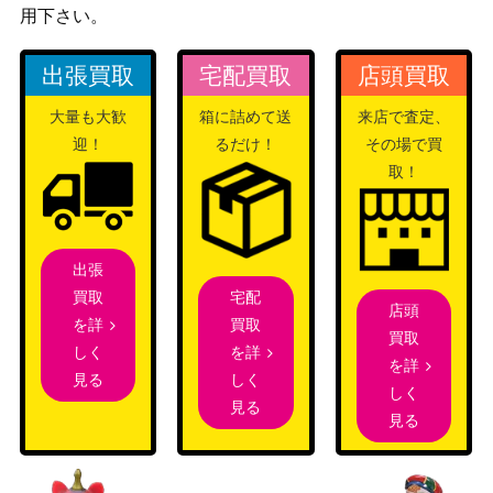
用下さい。
樹木茂る山麓/Wooded Foothill[KTK]
2,200
（タルキー
《日》
出張買取
宅配買取
店頭買取
ル覇王譚）
大量も大歓
箱に詰めて送
来店で査定、
薄暮薔薇、エレンダ/Elenda, the Dusk
（イクサラ
400
迎！
るだけ！
その場で買
Rose【RIX】
ンの相克）
取！
虚空の力線/Leyline of the Void[M11]
1,000
（基本セッ
《日》
ト2011）
出張
宅配
買取
鷺群れのシガルダ/Sigarda, Host of He
店頭
（アヴァシ
150
買取
を詳
rons【AVR】《日》
買取
ンの帰還）
を詳
しく
を詳
Wizards
しく
見る
しく
（ファイレ
見る
偉大なる統一者、アトラクサ/Atraxa,
4,000
見る
クシア：完
Grand Unifier [ONE] 《日》
全なる統
一）