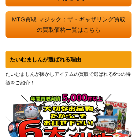
戦慄衆の将軍、リリアナ/Liliana, Drea
7,000
dhorde General【WAR】オリジナル
（灯争大
アート版 天野喜孝
戦）
MTG買取 マジック：ザ・ギャザリング買取
の買取価格一覧はこちら
追い討ち/Aggravated Assault [ONS]
2,000
（オンスロ
《日》
ート）
Wizards
永久の水蓮/Timeless Lotus [DMU]
（団結のド
500
たいむましんが選ばれる理由
《日》
ミナリア）
たいむましんが懐かしアイテムの買取で選ばれる6つの特
Wizards
163 開花の亀/Blossoming Tortoise[W
徴をご紹介！
（エルドレ
750
OE]《日》
インの森）
Wizards
(026) 最深の基盤、オヘル・タク/Ojer
（イクサラ
Taq, Deepest Foundation / 文明の神
300
ン：失われ
殿/Temple of Civilization [LCI]《日》
し洞窟）
損魂魔道士/Soul-Scar Mage 【AKH】