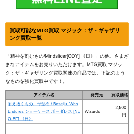
買取可能なMTG買取 マジック：ザ・ギャザリ
ング買取一覧
「精神を刻むもの/Mindslicer[ODY] 《日》」の他、さまざ
まなアイテムをお売りいただけます。MTG買取 マジッ
ク：ザ・ギャザリング買取関連の商品では、下記のよう
なものを強化買取中です！。
アイテム名
発売元
買取価格
耐え抜くもの、母聖樹 / Boseiju, Who
2,500
Endures ショーケース ボーダレス [NE
Wizards
O-BF] 《日》