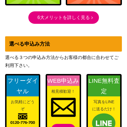
シア）
Wizards
敵対するもの、オブ・ニクシリス / Ob
（ニューカ
1,200
6大メリットを詳しく見る
Nixilis, the Adversary ショーケース [S
ペナの街
NC-BF]《日》
角）
ニクス咲きの古きもの/Nyxbloom Anci
選べる申込み方法
（テーロス
300
ent【THB】
還魂記）
選べる３つの申込み方法からお客様の都合に合わせてご
利用下さい。
狙い澄ましの航海士/Deadeye Navigat
（アヴァシ
250
or【AVR】《日》
ンの帰還）
フリーダイ
WEB申込み
LINE無料査
ウィザー
ヤル
定
相見積歓迎！
ズ・オブ・
忍耐の記念碑/Monument to Enduranc
ザ・コース
1,000
お気軽にどう
写真をLINE
e [DFT]《日》
ト
ぞ
に送るだけ！
（霊気走
破）