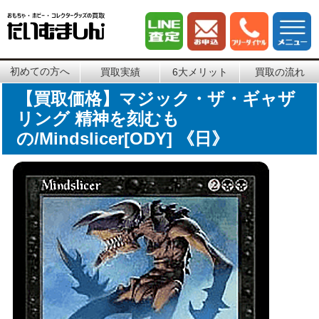
初めての方へ
買取実績
6大メリット
買取の流れ
【買取価格】マジック・ザ・ギャザ
リング 精神を刻むも
の/Mindslicer[ODY] 《日》