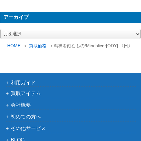
ス [NEO-BF]《日》
感動的な眺望所/Inspiring Vantage【K
アーカイブ
（カラデシ
900
LD】《日》
ュ）
ア
［Foil］戦闘の神、ハルヴァール/Halv
ー
カ
ar, God of Battle ショーケース版【KH
（カルドハ
200
HOME
買取価格
精神を刻むもの/Mindslicer[ODY] 《日》
イ
M-BF】
イム）
ブ
Wizards
ウィンドグレイスの魂/Soul of Windgr
（団結のド
500
ace [DMU]《日》
ミナリア）
利用ガイド
敏捷なこそ泥、ラガバン/Ragavan, Ni
5,500
買取アイテム
（モダンホ
mble Pilferer[MH2]
ライゾン2）
会社概要
皇国の地、永岩城 / Eiganjo, Seat of th
初めての方へ
Wizards
400
e Empire [NEO] 《日》
その他サービス
無情な死者/Relentless Dead【SOI】
（イニスト
BLOG