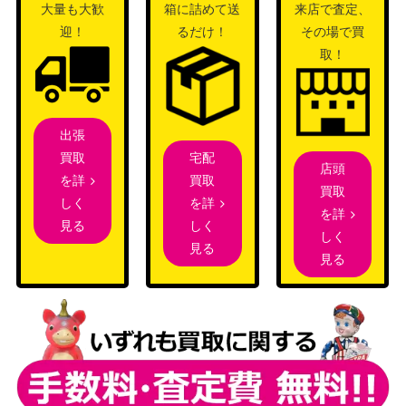
メント）
大量も大歓
箱に詰めて送
来店で査定、
迎！
るだけ！
その場で買
ウィザー
取！
ズ・オブ・
輝晶の機械巨人/Brightglass Gearhulk
ザ・コース
2,500
[DFT]《日》
ト
（霊気走
出張
破）
宅配
買取
店頭
Wizards
買取
を詳
[Foil] シヴの壊滅者/Shivan Devastator
買取
（団結のド
600
を詳
しく
[DMU]《日》
を詳
ミナリア）
しく
見る
しく
見る
見る
戦慄掘り/Dreadbore【RTR】《日》
（ラヴニカ
250
への回帰）
Wizards
機械の母、エリシュ・ノーン/Elesh N
（ファイレ
4,500
orn, Mother of Machines 416 [ONE-B
クシア：完
F] 《日》
全なる統