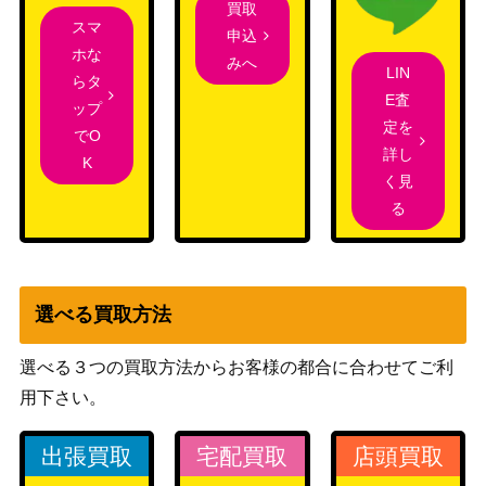
[Foil] タルキールへの侵攻/Invasion of
Wizards
買取
2,000
スマ
Tarkir 果敢な雷口/Defiant Thunderma
（機械兵団
申込
ホな
w 149 [MOM] 《日》
の進軍）
みへ
LIN
らタ
E査
原初の災厄、ザカマ/Zacama, Primal
ップ
（イクサラ
700
定を
Calamity【RIX】
でO
ンの相克）
詳し
K
Wizards
く見
115 執念の徳目/Virtue of Persistence
1,000
（エルドレ
る
[WOE]《日》
インの森）
孤独/Solitude（ボーダーレス）[MH2]
7,000
（モダンホ
《日》
選べる買取方法
ライゾン2）
選べる３つの買取方法からお客様の都合に合わせてご利
王神、ニコル・ボーラス/Nicol Bolas,
（破滅の
200
God-Pharaoh【HOU】《日》
用下さい。
刻）
出張買取
宅配買取
店頭買取
生ける願い/Living Wish[JUD]《日》
（ジャッジ
300