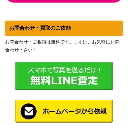
一）
墓所のうろつくもの/Cemetery Prowle
（イニスト
500
r[VOW] 《日》
ラード：真
お問合わせ・買取のご依頼
紅の契り）
Wizards
お問合わせ・ご相談は無料です。まずは、お気軽にお問
[Foil] 未認可霊柩車 / Unlicensed Hear
（ニューカ
2,300
合わせ下さい！
se 拡張アート [SNC-BF]《日》
ペナの街
角）
Wizards
[Foil]ファイレクシアの肉体喰らい/Phy
1,300
（兄弟戦
rexian Fleshgorger [BRO] 《日》
争）
溢れかえる岸辺/Flooded Strand [KTK]
2,800
（タルキー
《日》
ル覇王譚）
Wizards
(004)オレリアの立証者/Aurelia’s Vindi
（カルロフ
400