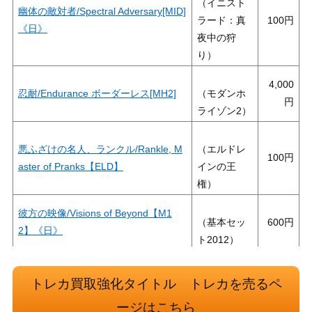
（イニスト
幽体の敵対者/Spectral Adversary[MID]
ラード：真
100
《日》
夜中の狩
り）
4,000
忍耐/Endurance ボーダーレス[MH2]
（モダンホ
ライゾン2）
悪ふざけの名人、ランクル/Rankle, M
（エルドレ
100
aster of Pranks【ELD】
インの王
権）
彼方の映像/Visions of Beyond【M1
（基本セッ
600
2】《日》
ト2012）
2,500
[Foil]激情/Fury[MH2]《日》
（モダンホ
トレカ買取強化タイトル トレカを売るペ
ライゾン2）
ージはこちら