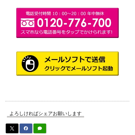
cator[MKM]《日》
邸殺人事
件）
大いなる創造者、カーン/Karn, the Gr
1,000
eat Creator【WAR】オリジナルアー
（灯争大
ト版 森下直親
戦）
Wizards
[Foil] ジェトミアの庭 / Jetmir’s Garde
（ニューカ
1,200
n ボーダーレス [SNC-BF]《日》
ペナの街
角）
尖塔断の運河/Spirebluff Canal【KL
1,500
（カラデシ
D】《日》
ュ）
龍王コラガン/Dragonlord Kolaghan [D
（タルキー
300
TK]《日》
よろしければシェアお願いします
ル龍紀伝）
発展の暴君、ジン＝ギタクシアス / Jin
1,200
-Gitaxias, Progress Tyrant ショーケー
Wizards