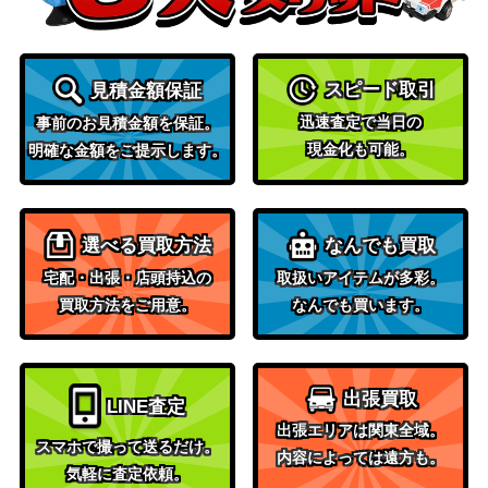
（アモンケ
200
《日》
ット）
スピード取引
見積金額保証
（ストリク
[Foil]オニキス教授/Professor Onyx ボ
迅速査定で当日の
スヘイヴ
800
事前のお見積金額を保証。
ーダレス [STX-BF]
現金化も可能。
ン：魔法学
明確な金額をご提示します。
院）
ワームとぐろエンジン/Wurmcoil Engi
1,800
（ミラディ
選べる買取方法
なんでも買取
ne[SOM]《日》
ンの傷跡）
宅配・出張・店頭持込の
取扱いアイテムが多彩。
Wizards
買取方法をご用意。
なんでも買います。
(222) 古のもの/The Ancient One [LCI]
（イクサラ
400
《日》
ン：失われ
し洞窟）
出張買取
LINE査定
出張エリアは関東全域。
法務官の掌握/Praetor’s Grasp【NP
（新たなる
スマホで撮って送るだけ。
300
内容によっては遠方も。
H】《日》
ファイレク
気軽に査定依頼。